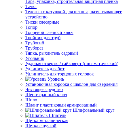
Тара, упаковка, строительная защитная пленка
Тачка
Тележка с катушкой для шланга, разматывающее
устройство
Тиски слесарные
Топор
Торцевой гаечный ключ
Тройник для труб
Трубогиб
Труборез
Тяпка, рыхлитель садовый
Угольник
Ударная отвертка/ гайковерт (пневматический)
Удлинитель для бит
Удлинитель для торцовых головок
Уровень
Установочная коробка с шаблон для сверления
Чистящее средство
Шестигранный ключ
Шило
Шланг пластиковый армированный
Шлифовальный круг
Шпатель
Щетка металлическая
Щетка с ручкой