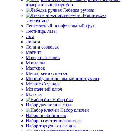
измерительный прибор
Лебедка ручная
Лезвие ножа
заменяемое
Лепестковый шлифовальный круг
Лестница, лазы
Лом
Лопата
Лопата совковая
Магнит
Малярный валик
Масленка
Мастерок
Метла, веник, щетка
Многофункциональный инструмент
Молоток/кувалда
Монтажный ключ
Мотыга
Набор бит
Набор для полива сада
Набор ключей
Набор пробойников
Набор разметочного шнура
Набор торцевых насадок