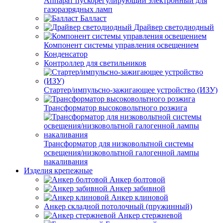
Аппарат пускорегулирующий электронный для
газоразрядных ламп
Балласт
Драйвер светодиодный
Компонент системы управления освещением
Конденсатор
Контроллер для светильников
Стартер/импульсно-зажигающее устройство (ИЗУ)
Трансформатор высоковольтного розжига
Трансформатор для низковольтной системы
освещения/низковольтной галогенной лампы
накаливания
Изделия крепежные
Анкер болтовой
Анкер забивной
Анкер клиновой
Анкер складной потолочный (пружинный)
Анкер стержневой