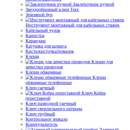
Заклепочник ручной
Звездообразный ключ Torx
Земляной бур
Инструмент монтажный для кабельных стяжек
Кабельный чулок
Канистра
Карандаш
Катушка для шланга
Кисть/кисточка/помазок
Клещи
Клещи для
зачистки проводов
Клещи обжимные
Клещи
обжимные телефонные
Ключ гаечный
Ключ Кобра
переставной
Ключ разводной гаечный
Ключ сверлильного патрона
Ключ трубный
Контрольное зеркало
Корнеудалитель
Лазерный