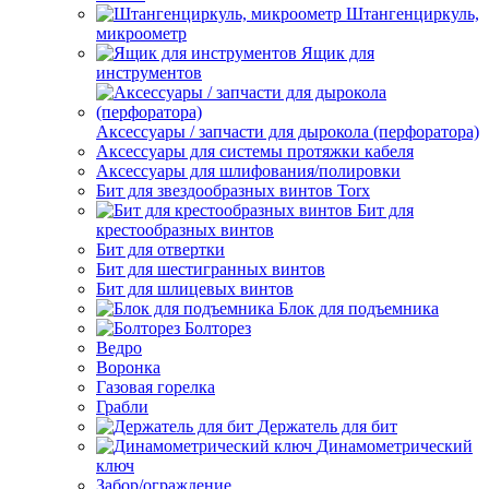
Штангенциркуль,
микроометр
Ящик для
инструментов
Аксессуары / запчасти для дырокола (перфоратора)
Аксессуары для системы протяжки кабеля
Аксессуары для шлифования/полировки
Бит для звездообразных винтов Torx
Бит для
крестообразных винтов
Бит для отвертки
Бит для шестигранных винтов
Бит для шлицевых винтов
Блок для подъемника
Болторез
Ведро
Воронка
Газовая горелка
Грабли
Держатель для бит
Динамометрический
ключ
Забор/ограждение