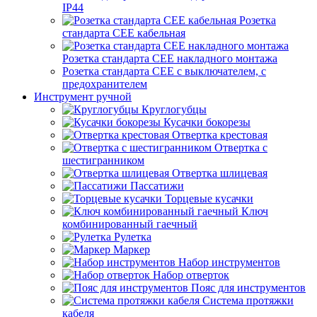
IP44
Розетка
стандарта СЕЕ кабельная
Розетка стандарта СЕЕ накладного монтажа
Розетка стандарта СЕЕ с выключателем, с
предохранителем
Инструмент ручной
Круглогубцы
Кусачки бокорезы
Отвертка крестовая
Отвертка с
шестигранником
Отвертка шлицевая
Пассатижи
Торцевые кусачки
Ключ
комбинированный гаечный
Рулетка
Маркер
Набор инструментов
Набор отверток
Пояс для инструментов
Система протяжки
кабеля