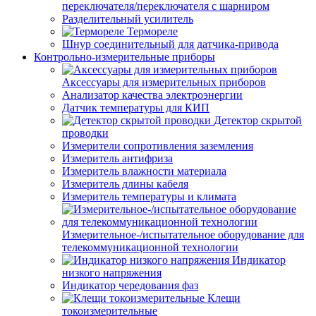
переключателя/переключателя с шарниром
Разделительный усилитель
Термореле
Шнур соединительный для датчика-привода
Контрольно-измерительные приборы
Аксессуары для измерительных приборов
Анализатор качества электроэнергии
Датчик температуры для КИП
Детектор скрытой
проводки
Измерители сопротивления заземления
Измеритель антифриза
Измеритель влажности материала
Измеритель длины кабеля
Измеритель температуры и климата
Измерительное-/испытательное оборудование для
телекоммуникационной технологии
Индикатор
низкого напряжения
Индикатор чередования фаз
Клещи
токоизмерительные