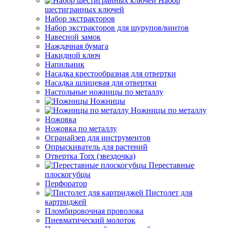
Набор
шестигранных ключей
Набор экстракторов
Набор экстракторов для шурупов/винтов
Навесной замок
Наждачная бумага
Накидной ключ
Напильник
Насадка крестообразная для отвертки
Насадка шлицевая для отвертки
Настольные ножницы по металлу
Ножницы
Ножницы по металлу
Ножовка
Ножовка по металлу
Огранайзер для инструментов
Опрыскиватель для растений
Отвертка Torx (звездочка)
Переставные
плоскогубцы
Перфоратор
Пистолет для
картриджей
Пломбировочная проволока
Пневматический молоток