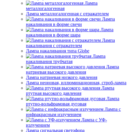
Лампа
металлогалогенная
Лампа металлогалогенная с отражателем
Лампа
накаливания в форме свечи
Лампа
накаливания в форме шара
Лампа
накаливания с отражателем
Лампа накаливания типа Globe
Лампа
накаливания трубчатая
Лампа
натриевая высокого давления
Лампа натриевая низкого давления
Лампа неоновая, иллюминационная, строб-лампа
Лампа
ртутная высокого давления
Лампа
ртутно-вольфрамовая дуговая
Лампа с
инфракрасным излучением
Лампа с УФ-
излучением
Лампа сигнальная светофора