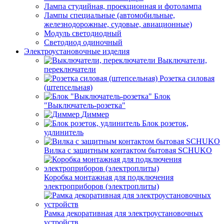
Лампа студийная, проекционная и фотолампа
Лампы специальные (автомобильные,
железнодорожные, судовые, авиационные)
Модуль светодиодный
Светодиод одиночный
Электроустановочные изделия
Выключатели,
переключатели
Розетка силовая
(штепсельная)
Блок
"Выключатель-розетка"
Диммер
Блок розеток,
удлинитель
Вилка с защитным контактом бытовая SCHUKO
Коробка монтажная для подключения
электроприборов (электроплиты)
Рамка декоративная для электроустановочных
устройств