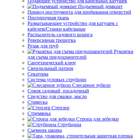
Подающее устройство для кабельных катушек
Подъемный домкрат
Привод инструмента для пробивания отверстий
Протирочная ткань
Разматывающее устройство для катушек с
кабелем/Станки кабельные
Распылитель садового шланга
Реверсивная трещотка
Резак для труб
Рукоятки
для съема предохранителей
Сантехнический ключ
Сверлильный патрон
Секаторы
Система угловых струбцин
Слесарное зубило
Совок садовый, посадочный
Средство для смазки, масло
Стамеска
Степлер
Стремянка
Стропа для лебедки
Струбцина
Съемник шкива