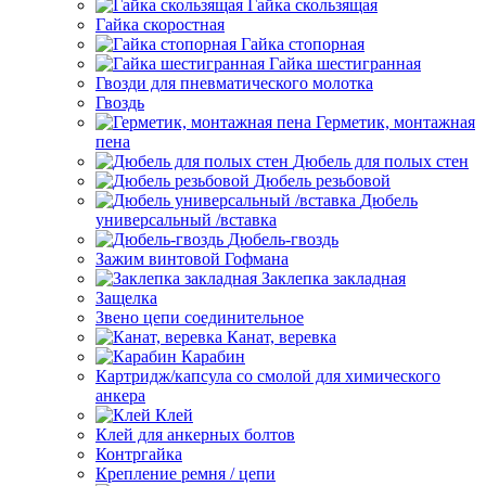
Гайка скользящая
Гайка скоростная
Гайка стопорная
Гайка шестигранная
Гвозди для пневматического молотка
Гвоздь
Герметик, монтажная
пена
Дюбель для полых стен
Дюбель резьбовой
Дюбель
универсальный /вставка
Дюбель-гвоздь
Зажим винтовой Гофмана
Заклепка закладная
Защелка
Звено цепи соединительное
Канат, веревка
Карабин
Картридж/капсула со смолой для химического
анкера
Клей
Клей для анкерных болтов
Контргайка
Крепление ремня / цепи