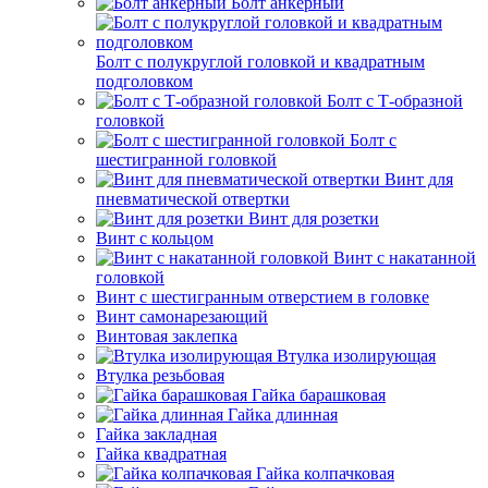
Болт анкерный
Болт с полукруглой головкой и квадратным
подголовком
Болт с Т-образной
головкой
Болт с
шестигранной головкой
Винт для
пневматической отвертки
Винт для розетки
Винт с кольцом
Винт с накатанной
головкой
Винт с шестигранным отверстием в головке
Винт самонарезающий
Винтовая заклепка
Втулка изолирующая
Втулка резьбовая
Гайка барашковая
Гайка длинная
Гайка закладная
Гайка квадратная
Гайка колпачковая