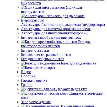
микроометр
Ящик для
инструментов
Аксессуары / запчасти для дырокола (перфоратора)
Аксессуары для системы протяжки кабеля
Аксессуары для шлифования/полировки
Бит для звездообразных винтов Torx
Бит для
крестообразных винтов
Бит для отвертки
Бит для шестигранных винтов
Бит для шлицевых винтов
Блок для подъемника
Болторез
Ведро
Воронка
Газовая горелка
Грабли
Держатель для бит
Динамометрический
ключ
Забор/ограждение
Заклепочник ручной