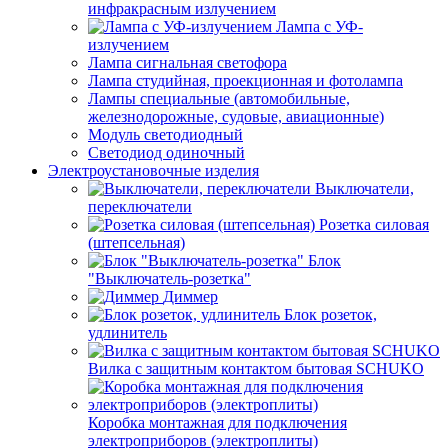
инфракрасным излучением
Лампа с УФ-
излучением
Лампа сигнальная светофора
Лампа студийная, проекционная и фотолампа
Лампы специальные (автомобильные,
железнодорожные, судовые, авиационные)
Модуль светодиодный
Светодиод одиночный
Электроустановочные изделия
Выключатели,
переключатели
Розетка силовая
(штепсельная)
Блок
"Выключатель-розетка"
Диммер
Блок розеток,
удлинитель
Вилка с защитным контактом бытовая SCHUKO
Коробка монтажная для подключения
электроприборов (электроплиты)