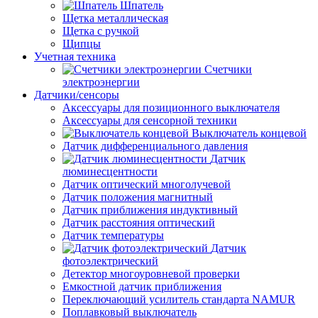
Шпатель
Щетка металлическая
Щетка с ручкой
Щипцы
Учетная техника
Счетчики
электроэнергии
Датчики/сенсоры
Аксессуары для позиционного выключателя
Аксессуары для сенсорной техники
Выключатель концевой
Датчик дифференциального давления
Датчик
люминесцентности
Датчик оптический многолучевой
Датчик положения магнитный
Датчик приближения индуктивный
Датчик расстояния оптический
Датчик температуры
Датчик
фотоэлектрический
Детектор многоуровневой проверки
Емкостной датчик приближения
Переключающий усилитель стандарта NAMUR
Поплавковый выключатель