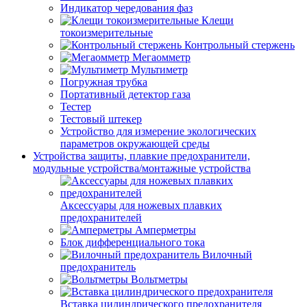
Индикатор чередования фаз
Клещи
токоизмерительные
Контрольный стержень
Мегаомметр
Мультиметр
Погружная трубка
Портативный детектор газа
Тестер
Тестовый штекер
Устройство для измерение экологических
параметров окружающей среды
Устройства защиты, плавкие предохранители,
модульные устройства/монтажные устройства
Аксессуары для ножевых плавких
предохранителей
Амперметры
Блок дифференциального тока
Вилочный
предохранитель
Вольтметры
Вставка цилиндрического предохранителя