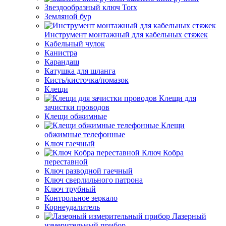
Звездообразный ключ Torx
Земляной бур
Инструмент монтажный для кабельных стяжек
Кабельный чулок
Канистра
Карандаш
Катушка для шланга
Кисть/кисточка/помазок
Клещи
Клещи для
зачистки проводов
Клещи обжимные
Клещи
обжимные телефонные
Ключ гаечный
Ключ Кобра
переставной
Ключ разводной гаечный
Ключ сверлильного патрона
Ключ трубный
Контрольное зеркало
Корнеудалитель
Лазерный
измерительный прибор