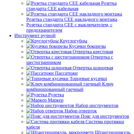
Розетка
стандарта СЕЕ кабельная
Розетка стандарта СЕЕ накладного монтажа
Розетка стандарта СЕЕ с выключателем, с
предохранителем
Инструмент ручной
Круглогубцы
Кусачки бокорезы
Отвертка крестовая
Отвертка с
шестигранником
Отвертка шлицевая
Пассатижи
Торцевые кусачки
Ключ
комбинированный гаечный
Рулетка
Маркер
Набор инструментов
Набор отверток
Пояс для инструментов
Система протяжки
кабеля
Штангенциркуль,