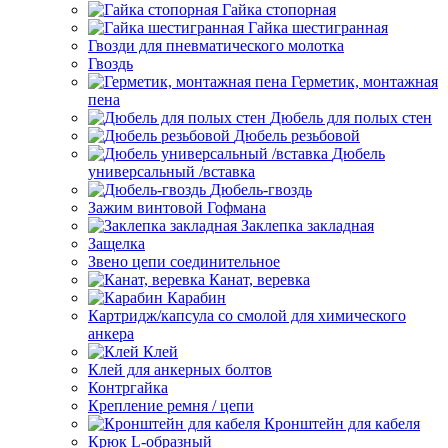
Гайка стопорная
Гайка шестигранная
Гвозди для пневматического молотка
Гвоздь
Герметик, монтажная
пена
Дюбель для полых стен
Дюбель резьбовой
Дюбель
универсальный /вставка
Дюбель-гвоздь
Зажим винтовой Гофмана
Заклепка закладная
Защелка
Звено цепи соединительное
Канат, веревка
Карабин
Картридж/капсула со смолой для химического
анкера
Клей
Клей для анкерных болтов
Контргайка
Крепление ремня / цепи
Кронштейн для кабеля
Крюк L-образный