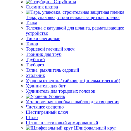
Струбцина
Съемник шкива
Тара, упаковка, строительная защитная пленка
Тачка
Тележка с катушкой для шланга, разматывающее
устройство
Тиски слесарные
Топор
Торцевой гаечный ключ
Тройник для труб
Трубогиб
Труборез
Тяпка, рыхлитель садовый
Угольник
Ударная отвертка/ гайковерт (пневматический)
Удлинитель для бит
Удлинитель для торцовых головок
Уровень
Установочная коробка с шаблон для сверления
Чистящее средство
Шестигранный ключ
Шило
Шланг пластиковый армированный
Шлифовальный круг