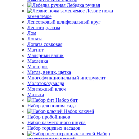
Лебедка ручная
Лезвие ножа
заменяемое
Лепестковый шлифовальный круг
Лестница, лазы
Лом
Лопата
Лопата совковая
Магнит
Малярный валик
Масленка
Мастерок
Метла, веник, щетка
Многофункциональный инструмент
Молоток/кувалда
Монтажный ключ
Мотыга
Набор бит
Набор для полива сада
Набор ключей
Набор пробойников
Набор разметочного шнура
Набор торцевых насадок
Набор