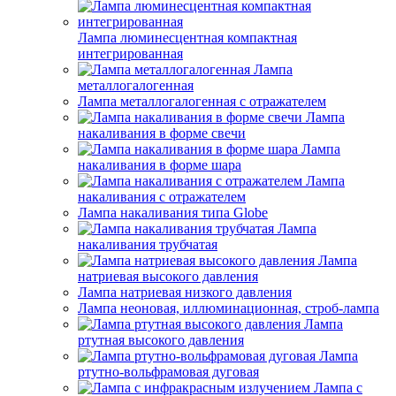
Лампа люминесцентная компактная
интегрированная
Лампа
металлогалогенная
Лампа металлогалогенная с отражателем
Лампа
накаливания в форме свечи
Лампа
накаливания в форме шара
Лампа
накаливания с отражателем
Лампа накаливания типа Globe
Лампа
накаливания трубчатая
Лампа
натриевая высокого давления
Лампа натриевая низкого давления
Лампа неоновая, иллюминационная, строб-лампа
Лампа
ртутная высокого давления
Лампа
ртутно-вольфрамовая дуговая
Лампа с