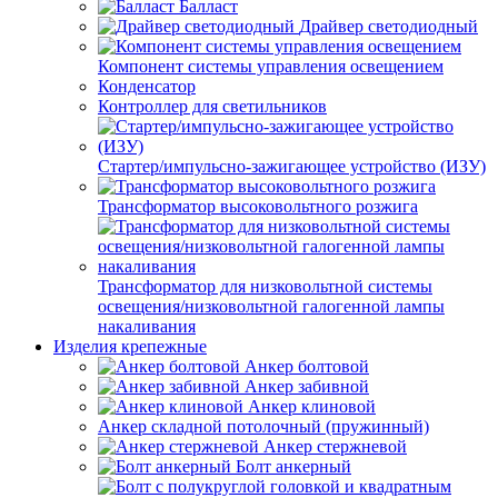
Балласт
Драйвер светодиодный
Компонент системы управления освещением
Конденсатор
Контроллер для светильников
Стартер/импульсно-зажигающее устройство (ИЗУ)
Трансформатор высоковольтного розжига
Трансформатор для низковольтной системы
освещения/низковольтной галогенной лампы
накаливания
Изделия крепежные
Анкер болтовой
Анкер забивной
Анкер клиновой
Анкер складной потолочный (пружинный)
Анкер стержневой
Болт анкерный