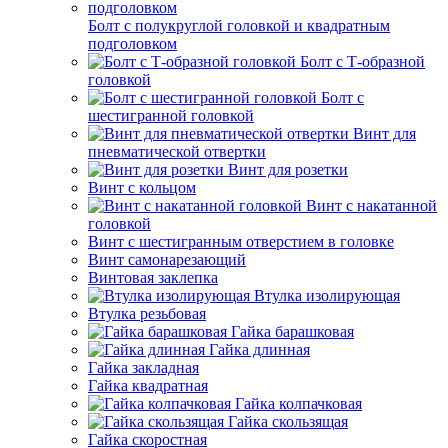
Болт с полукруглой головкой и квадратным
подголовком
Болт с Т-образной
головкой
Болт с
шестигранной головкой
Винт для
пневматической отвертки
Винт для розетки
Винт с кольцом
Винт с накатанной
головкой
Винт с шестигранным отверстием в головке
Винт самонарезающий
Винтовая заклепка
Втулка изолирующая
Втулка резьбовая
Гайка барашковая
Гайка длинная
Гайка закладная
Гайка квадратная
Гайка колпачковая
Гайка скользящая
Гайка скоростная