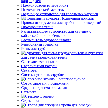
картриджей
Пломбировочная проволока
Пневматический молоток
Подающее устройство для кабельных катушек
Подъемный домкрат
Привод инструмента для пробивания отверстий
Протирочная ткань
Разматывающее устройство для катушек с
кабелем/Станки кабельные
Распылитель садового шланга
Реверсивная трещотка
Резак для труб
Рукоятки
для съема предохранителей
Сантехнический ключ
Сверлильный патрон
Секаторы
Система угловых струбцин
Слесарное зубило
Совок садовый, посадочный
Средство для смазки, масло
Стамеска
Степлер
Стремянка
Стропа для лебедки