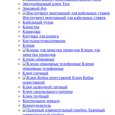
Звездообразный ключ Torx
Земляной бур
Инструмент монтажный для кабельных стяжек
Кабельный чулок
Канистра
Карандаш
Катушка для шланга
Кисть/кисточка/помазок
Клещи
Клещи для
зачистки проводов
Клещи обжимные
Клещи
обжимные телефонные
Ключ гаечный
Ключ Кобра
переставной
Ключ разводной гаечный
Ключ сверлильного патрона
Ключ трубный
Контрольное зеркало
Корнеудалитель
Лазерный
измерительный прибор