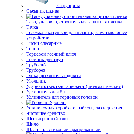
Струбцина
Съемник шкива
Тара, упаковка, строительная защитная пленка
Тачка
Тележка с катушкой для шланга, разматывающее
устройство
Тиски слесарные
Топор
Торцевой гаечный ключ
Тройник для труб
Трубогиб
Труборез
Тяпка, рыхлитель садовый
Угольник
Ударная отвертка/ гайковерт (пневматический)
Удлинитель для бит
Удлинитель для торцовых головок
Уровень
Установочная коробка с шаблон для сверления
Чистящее средство
Шестигранный ключ
Шило
Шланг пластиковый армированный