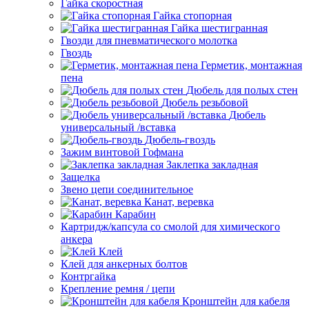
Гайка скоростная
Гайка стопорная
Гайка шестигранная
Гвозди для пневматического молотка
Гвоздь
Герметик, монтажная
пена
Дюбель для полых стен
Дюбель резьбовой
Дюбель
универсальный /вставка
Дюбель-гвоздь
Зажим винтовой Гофмана
Заклепка закладная
Защелка
Звено цепи соединительное
Канат, веревка
Карабин
Картридж/капсула со смолой для химического
анкера
Клей
Клей для анкерных болтов
Контргайка
Крепление ремня / цепи
Кронштейн для кабеля