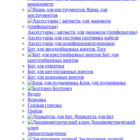
микроометр
Ящик для
инструментов
Аксессуары / запчасти для дырокола (перфоратора)
Аксессуары для системы протяжки кабеля
Аксессуары для шлифования/полировки
Бит для звездообразных винтов Torx
Бит для
крестообразных винтов
Бит для отвертки
Бит для шестигранных винтов
Бит для шлицевых винтов
Блок для подъемника
Болторез
Ведро
Воронка
Газовая горелка
Грабли
Держатель для бит
Динамометрический
ключ
Забор/ограждение
Заклепочник ручной