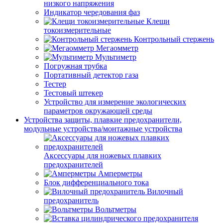
низкого напряжения
Индикатор чередования фаз
Клещи
токоизмерительные
Контрольный стержень
Мегаомметр
Мультиметр
Погружная трубка
Портативный детектор газа
Тестер
Тестовый штекер
Устройство для измерение экологических
параметров окружающей среды
Устройства защиты, плавкие предохранители,
модульные устройства/монтажные устройства
Аксессуары для ножевых плавких
предохранителей
Амперметры
Блок дифференциального тока
Вилочный
предохранитель
Вольтметры