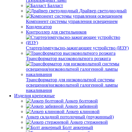
газоразрядных ламп
Балласт
Драйвер светодиодный
Компонент системы управления освещением
Конденсатор
Контроллер для светильников
Стартер/импульсно-зажигающее устройство (ИЗУ)
Трансформатор высоковольтного розжига
Трансформатор для низковольтной системы
освещения/низковольтной галогенной лампы
накаливания
Изделия крепежные
Анкер болтовой
Анкер забивной
Анкер клиновой
Анкер складной потолочный (пружинный)
Анкер стержневой
Болт анкерный