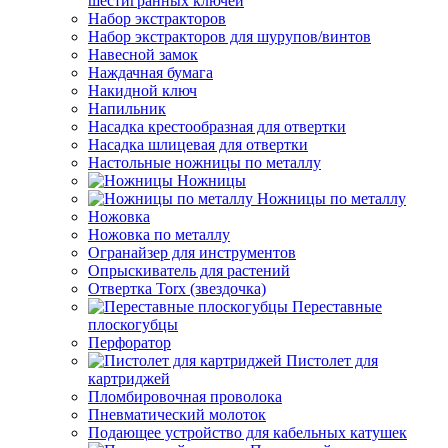
шестигранных ключей
Набор экстракторов
Набор экстракторов для шурупов/винтов
Навесной замок
Наждачная бумага
Накидной ключ
Напильник
Насадка крестообразная для отвертки
Насадка шлицевая для отвертки
Настольные ножницы по металлу
Ножницы
Ножницы по металлу
Ножовка
Ножовка по металлу
Огранайзер для инструментов
Опрыскиватель для растений
Отвертка Torx (звездочка)
Переставные
плоскогубцы
Перфоратор
Пистолет для
картриджей
Пломбировочная проволока
Пневматический молоток
Подающее устройство для кабельных катушек