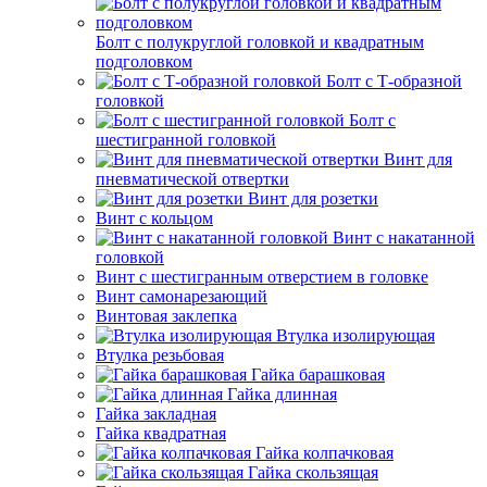
Болт с полукруглой головкой и квадратным
подголовком
Болт с Т-образной
головкой
Болт с
шестигранной головкой
Винт для
пневматической отвертки
Винт для розетки
Винт с кольцом
Винт с накатанной
головкой
Винт с шестигранным отверстием в головке
Винт самонарезающий
Винтовая заклепка
Втулка изолирующая
Втулка резьбовая
Гайка барашковая
Гайка длинная
Гайка закладная
Гайка квадратная
Гайка колпачковая
Гайка скользящая