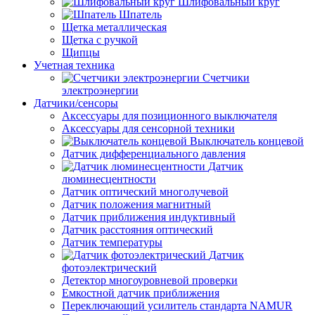
Шлифовальный круг
Шпатель
Щетка металлическая
Щетка с ручкой
Щипцы
Учетная техника
Счетчики
электроэнергии
Датчики/сенсоры
Аксессуары для позиционного выключателя
Аксессуары для сенсорной техники
Выключатель концевой
Датчик дифференциального давления
Датчик
люминесцентности
Датчик оптический многолучевой
Датчик положения магнитный
Датчик приближения индуктивный
Датчик расстояния оптический
Датчик температуры
Датчик
фотоэлектрический
Детектор многоуровневой проверки
Емкостной датчик приближения
Переключающий усилитель стандарта NAMUR