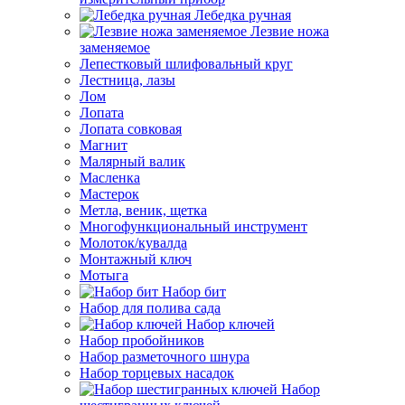
Лебедка ручная
Лезвие ножа
заменяемое
Лепестковый шлифовальный круг
Лестница, лазы
Лом
Лопата
Лопата совковая
Магнит
Малярный валик
Масленка
Мастерок
Метла, веник, щетка
Многофункциональный инструмент
Молоток/кувалда
Монтажный ключ
Мотыга
Набор бит
Набор для полива сада
Набор ключей
Набор пробойников
Набор разметочного шнура
Набор торцевых насадок
Набор