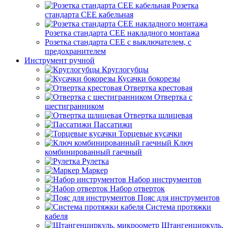
Розетка
стандарта СЕЕ кабельная
Розетка стандарта СЕЕ накладного монтажа
Розетка стандарта СЕЕ с выключателем, с
предохранителем
Инструмент ручной
Круглогубцы
Кусачки бокорезы
Отвертка крестовая
Отвертка с
шестигранником
Отвертка шлицевая
Пассатижи
Торцевые кусачки
Ключ
комбинированный гаечный
Рулетка
Маркер
Набор инструментов
Набор отверток
Пояс для инструментов
Система протяжки
кабеля
Штангенциркуль,