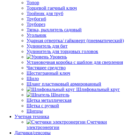
Топор
Торцевой гаечный ключ
Тройник для труб
Трубогиб
Труборез
Тяпка, рыхлитель садовый
Угольник
Ударная отвертка/ гайковерт (пневматический)
Удлинитель для бит
Удлинитель для торцовых головок
Уровень
Установочная коробка с шаблон для сверления
Чистящее средство
Шестигранный ключ
Шило
Шланг пластиковый армированный
Шлифовальный круг
Шпатель
Щетка металлическая
Щетка с ручкой
Щипцы
Учетная техника
Счетчики
электроэнергии
Датчики/сенсоры