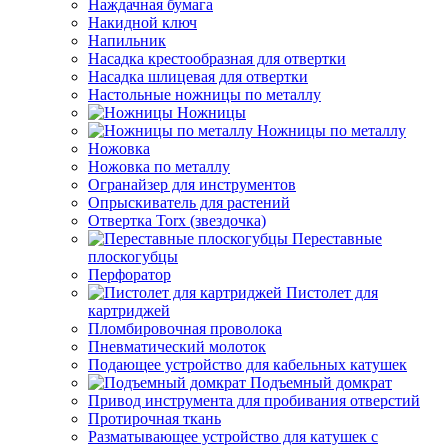
Наждачная бумага
Накидной ключ
Напильник
Насадка крестообразная для отвертки
Насадка шлицевая для отвертки
Настольные ножницы по металлу
Ножницы
Ножницы по металлу
Ножовка
Ножовка по металлу
Огранайзер для инструментов
Опрыскиватель для растений
Отвертка Torx (звездочка)
Переставные
плоскогубцы
Перфоратор
Пистолет для
картриджей
Пломбировочная проволока
Пневматический молоток
Подающее устройство для кабельных катушек
Подъемный домкрат
Привод инструмента для пробивания отверстий
Протирочная ткань
Разматывающее устройство для катушек с