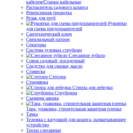
кабелем/Станки кабельные
Распылитель садового шланга
Реверсивная трещотка
Резак для труб
Рукоятки
для съема предохранителей
Сантехнический ключ
Сверлильный патрон
Секаторы
Система угловых струбцин
Слесарное зубило
Совок садовый, посадочный
Средство для смазки, масло
Стамеска
Степлер
Стремянка
Стропа для лебедки
Струбцина
Съемник шкива
Тара, упаковка, строительная защитная пленка
Тачка
Тележка с катушкой для шланга, разматывающее
устройство
Тиски слесарные