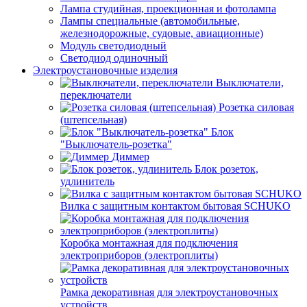
Лампа студийная, проекционная и фотолампа
Лампы специальные (автомобильные,
железнодорожные, судовые, авиационные)
Модуль светодиодный
Светодиод одиночный
Электроустановочные изделия
Выключатели,
переключатели
Розетка силовая
(штепсельная)
Блок
"Выключатель-розетка"
Диммер
Блок розеток,
удлинитель
Вилка с защитным контактом бытовая SCHUKO
Коробка монтажная для подключения
электроприборов (электроплиты)
Рамка декоративная для электроустановочных
устройств