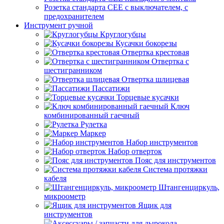
Розетка стандарта СЕЕ с выключателем, с
предохранителем
Инструмент ручной
Круглогубцы
Кусачки бокорезы
Отвертка крестовая
Отвертка с
шестигранником
Отвертка шлицевая
Пассатижи
Торцевые кусачки
Ключ
комбинированный гаечный
Рулетка
Маркер
Набор инструментов
Набор отверток
Пояс для инструментов
Система протяжки
кабеля
Штангенциркуль,
микроометр
Ящик для
инструментов