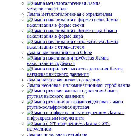
Лампа
металлогалогенная
Лампа металлогалогенная с отражателем
Лампа
накаливания в форме свечи
Лампа
накаливания в форме шара
Лампа
накаливания с отражателем
Лампа накаливания типа Globe
Лампа
накаливания трубчатая
Лампа
натриевая высокого давления
Лампа натриевая низкого давления
Лампа неоновая, иллюминационная, строб-лампа
Лампа
ртутная высокого давления
Лампа
ртутно-вольфрамовая дуговая
Лампа с
инфракрасным излучением
Лампа с УФ-
излучением
Лампа сигнальная светофора