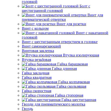
головкой
Болт с
шестигранной головкой
Винт для
пневматической отвертки
Винт для розетки
Винт с кольцом
Винт с накатанной
головкой
Винт с шестигранным отверстием в головке
Винт самонарезающий
Винтовая заклепка
Втулка изолирующая
Втулка резьбовая
Гайка барашковая
Гайка длинная
Гайка закладная
Гайка квадратная
Гайка колпачковая
Гайка скользящая
Гайка скоростная
Гайка стопорная
Гайка шестигранная
Гвозди для пневматического молотка
Гвоздь