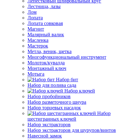
Лепестковый шлифовальный круг
Лестница, лазы
Лом
Лопата
Лопата совковая
Магнит
Малярный валик
Масленка
Мастерок
Метла, веник, щетка
Многофункциональный инструмент
Молоток/кувалда
Монтажный ключ
Мотыга
Набор бит
Набор для полива сада
Набор ключей
Набор пробойников
Набор разметочного шнура
Набор торцевых насадок
Набор
шестигранных ключей
Набор экстракторов
Набор экстракторов для шурупов/винтов
Навесной замок