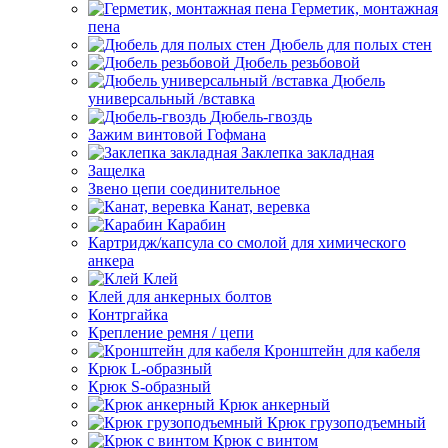
Герметик, монтажная
пена
Дюбель для полых стен
Дюбель резьбовой
Дюбель
универсальный /вставка
Дюбель-гвоздь
Зажим винтовой Гофмана
Заклепка закладная
Защелка
Звено цепи соединительное
Канат, веревка
Карабин
Картридж/капсула со смолой для химического
анкера
Клей
Клей для анкерных болтов
Контргайка
Крепление ремня / цепи
Кронштейн для кабеля
Крюк L-образный
Крюк S-образный
Крюк анкерный
Крюк грузоподъемный
Крюк с винтом