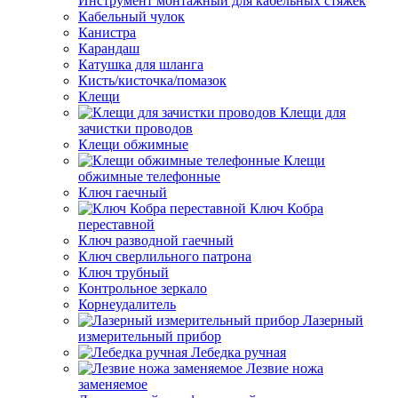
Инструмент монтажный для кабельных стяжек
Кабельный чулок
Канистра
Карандаш
Катушка для шланга
Кисть/кисточка/помазок
Клещи
Клещи для
зачистки проводов
Клещи обжимные
Клещи
обжимные телефонные
Ключ гаечный
Ключ Кобра
переставной
Ключ разводной гаечный
Ключ сверлильного патрона
Ключ трубный
Контрольное зеркало
Корнеудалитель
Лазерный
измерительный прибор
Лебедка ручная
Лезвие ножа
заменяемое