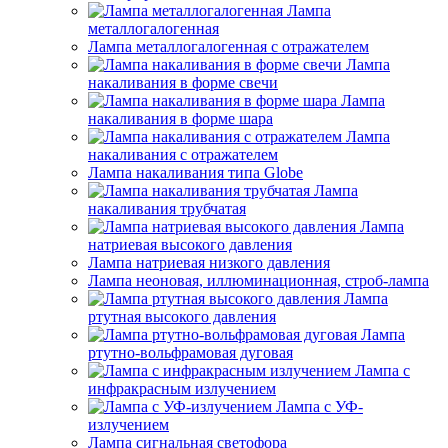
Лампа
металлогалогенная
Лампа металлогалогенная с отражателем
Лампа
накаливания в форме свечи
Лампа
накаливания в форме шара
Лампа
накаливания с отражателем
Лампа накаливания типа Globe
Лампа
накаливания трубчатая
Лампа
натриевая высокого давления
Лампа натриевая низкого давления
Лампа неоновая, иллюминационная, строб-лампа
Лампа
ртутная высокого давления
Лампа
ртутно-вольфрамовая дуговая
Лампа с
инфракрасным излучением
Лампа с УФ-
излучением
Лампа сигнальная светофора