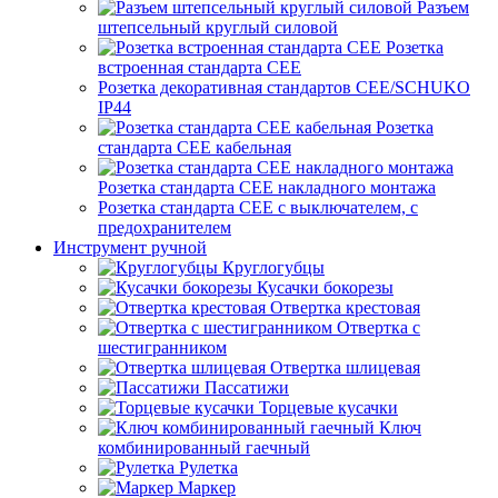
Разъем
штепсельный круглый силовой
Розетка
встроенная стандарта CEE
Розетка декоративная стандартов CEE/SCHUKO
IP44
Розетка
стандарта СЕЕ кабельная
Розетка стандарта СЕЕ накладного монтажа
Розетка стандарта СЕЕ с выключателем, с
предохранителем
Инструмент ручной
Круглогубцы
Кусачки бокорезы
Отвертка крестовая
Отвертка с
шестигранником
Отвертка шлицевая
Пассатижи
Торцевые кусачки
Ключ
комбинированный гаечный
Рулетка
Маркер