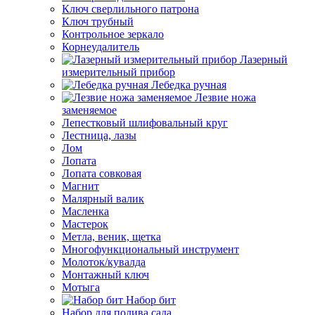
Ключ сверлильного патрона
Ключ трубный
Контрольное зеркало
Корнеудалитель
Лазерный
измерительный прибор
Лебедка ручная
Лезвие ножа
заменяемое
Лепестковый шлифовальный круг
Лестница, лазы
Лом
Лопата
Лопата совковая
Магнит
Малярный валик
Масленка
Мастерок
Метла, веник, щетка
Многофункциональный инструмент
Молоток/кувалда
Монтажный ключ
Мотыга
Набор бит
Набор для полива сада