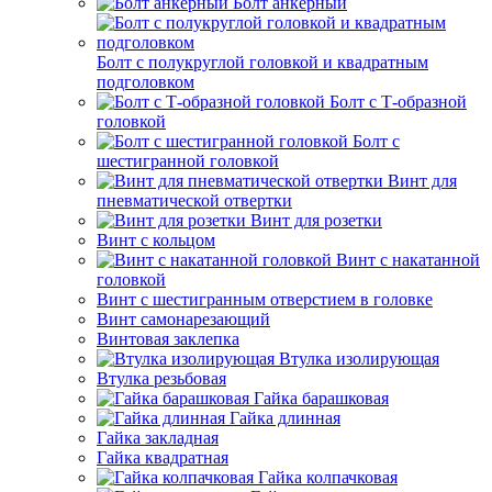
Болт анкерный
Болт с полукруглой головкой и квадратным
подголовком
Болт с Т-образной
головкой
Болт с
шестигранной головкой
Винт для
пневматической отвертки
Винт для розетки
Винт с кольцом
Винт с накатанной
головкой
Винт с шестигранным отверстием в головке
Винт самонарезающий
Винтовая заклепка
Втулка изолирующая
Втулка резьбовая
Гайка барашковая
Гайка длинная
Гайка закладная
Гайка квадратная
Гайка колпачковая