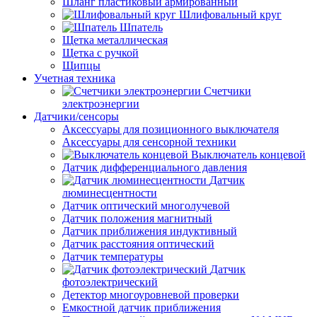
Шланг пластиковый армированный
Шлифовальный круг
Шпатель
Щетка металлическая
Щетка с ручкой
Щипцы
Учетная техника
Счетчики
электроэнергии
Датчики/сенсоры
Аксессуары для позиционного выключателя
Аксессуары для сенсорной техники
Выключатель концевой
Датчик дифференциального давления
Датчик
люминесцентности
Датчик оптический многолучевой
Датчик положения магнитный
Датчик приближения индуктивный
Датчик расстояния оптический
Датчик температуры
Датчик
фотоэлектрический
Детектор многоуровневой проверки
Емкостной датчик приближения