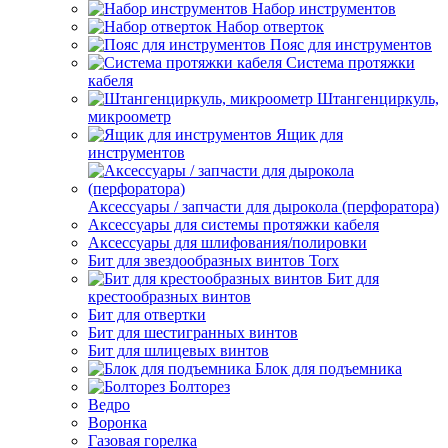
Набор инструментов
Набор отверток
Пояс для инструментов
Система протяжки
кабеля
Штангенциркуль,
микроометр
Ящик для
инструментов
Аксессуары / запчасти для дырокола (перфоратора)
Аксессуары для системы протяжки кабеля
Аксессуары для шлифования/полировки
Бит для звездообразных винтов Torx
Бит для
крестообразных винтов
Бит для отвертки
Бит для шестигранных винтов
Бит для шлицевых винтов
Блок для подъемника
Болторез
Ведро
Воронка
Газовая горелка