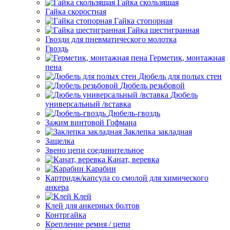
Гайка скользящая
Гайка скоростная
Гайка стопорная
Гайка шестигранная
Гвозди для пневматического молотка
Гвоздь
Герметик, монтажная
пена
Дюбель для полых стен
Дюбель резьбовой
Дюбель
универсальный /вставка
Дюбель-гвоздь
Зажим винтовой Гофмана
Заклепка закладная
Защелка
Звено цепи соединительное
Канат, веревка
Карабин
Картридж/капсула со смолой для химического
анкера
Клей
Клей для анкерных болтов
Контргайка
Крепление ремня / цепи