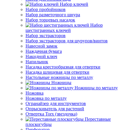
Набор ключей
Набор пробойников
Набор разметочного шнура
Набор торцевых насадок
Набор
шестигранных ключей
Набор экстракторов
Набор экстракторов для шурупов/винтов
Навесной замок
Наждачная бумага
Накидной ключ
Напильник
Насадка крестообразная для отвертки
Насадка шлицевая для отвертки
Настольные ножницы по металлу
Ножницы
Ножницы по металлу
Ножовка
Ножовка по металлу
Огранайзер для инструментов
Опрыскиватель для растений
Отвертка Torx (звездочка)
Переставные
плоскогубцы
Перфоратор