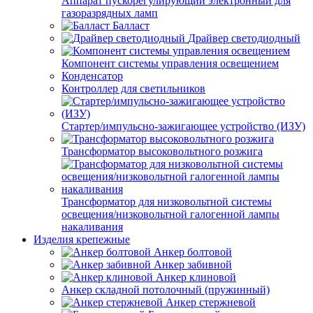
Аппарат пускорегулирующий электронный для
газоразрядных ламп
Балласт
Драйвер светодиодный
Компонент системы управления освещением
Конденсатор
Контроллер для светильников
Стартер/импульсно-зажигающее устройство (ИЗУ)
Трансформатор высоковольтного розжига
Трансформатор для низковольтной системы
освещения/низковольтной галогенной лампы
накаливания
Изделия крепежные
Анкер болтовой
Анкер забивной
Анкер клиновой
Анкер складной потолочный (пружинный)
Анкер стержневой