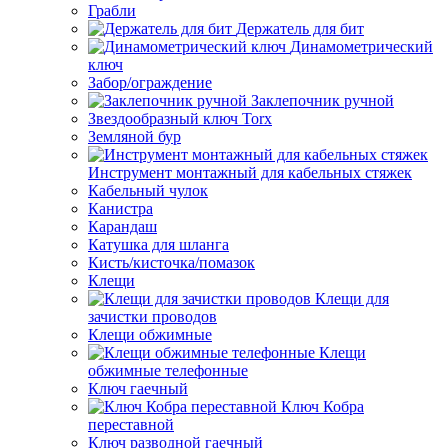
Грабли
Держатель для бит
Динамометрический
ключ
Забор/ограждение
Заклепочник ручной
Звездообразный ключ Torx
Земляной бур
Инструмент монтажный для кабельных стяжек
Кабельный чулок
Канистра
Карандаш
Катушка для шланга
Кисть/кисточка/помазок
Клещи
Клещи для
зачистки проводов
Клещи обжимные
Клещи
обжимные телефонные
Ключ гаечный
Ключ Кобра
переставной
Ключ разводной гаечный