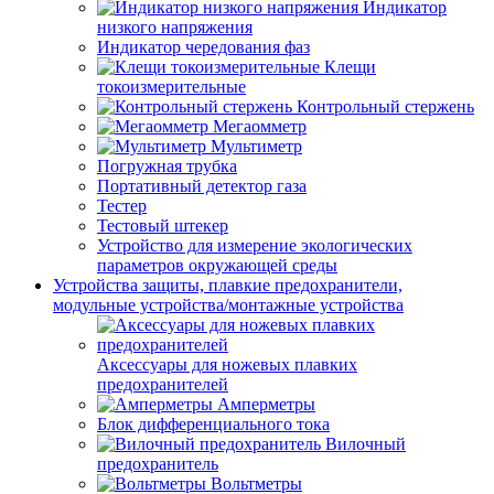
Индикатор
низкого напряжения
Индикатор чередования фаз
Клещи
токоизмерительные
Контрольный стержень
Мегаомметр
Мультиметр
Погружная трубка
Портативный детектор газа
Тестер
Тестовый штекер
Устройство для измерение экологических
параметров окружающей среды
Устройства защиты, плавкие предохранители,
модульные устройства/монтажные устройства
Аксессуары для ножевых плавких
предохранителей
Амперметры
Блок дифференциального тока
Вилочный
предохранитель
Вольтметры