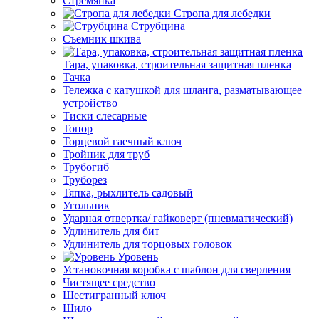
Стремянка
Стропа для лебедки
Струбцина
Съемник шкива
Тара, упаковка, строительная защитная пленка
Тачка
Тележка с катушкой для шланга, разматывающее
устройство
Тиски слесарные
Топор
Торцевой гаечный ключ
Тройник для труб
Трубогиб
Труборез
Тяпка, рыхлитель садовый
Угольник
Ударная отвертка/ гайковерт (пневматический)
Удлинитель для бит
Удлинитель для торцовых головок
Уровень
Установочная коробка с шаблон для сверления
Чистящее средство
Шестигранный ключ
Шило