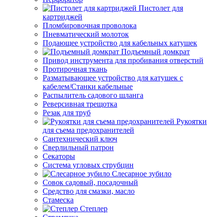
Пистолет для
картриджей
Пломбировочная проволока
Пневматический молоток
Подающее устройство для кабельных катушек
Подъемный домкрат
Привод инструмента для пробивания отверстий
Протирочная ткань
Разматывающее устройство для катушек с
кабелем/Станки кабельные
Распылитель садового шланга
Реверсивная трещотка
Резак для труб
Рукоятки
для съема предохранителей
Сантехнический ключ
Сверлильный патрон
Секаторы
Система угловых струбцин
Слесарное зубило
Совок садовый, посадочный
Средство для смазки, масло
Стамеска
Степлер