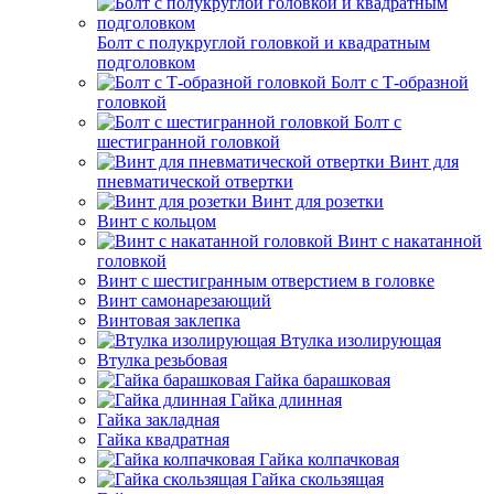
Болт с полукруглой головкой и квадратным
подголовком
Болт с Т-образной
головкой
Болт с
шестигранной головкой
Винт для
пневматической отвертки
Винт для розетки
Винт с кольцом
Винт с накатанной
головкой
Винт с шестигранным отверстием в головке
Винт самонарезающий
Винтовая заклепка
Втулка изолирующая
Втулка резьбовая
Гайка барашковая
Гайка длинная
Гайка закладная
Гайка квадратная
Гайка колпачковая
Гайка скользящая