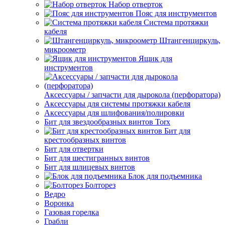
Набор отверток
Пояс для инструментов
Система протяжки
кабеля
Штангенциркуль,
микроометр
Ящик для
инструментов
Аксессуары / запчасти для дырокола (перфоратора)
Аксессуары для системы протяжки кабеля
Аксессуары для шлифования/полировки
Бит для звездообразных винтов Torx
Бит для
крестообразных винтов
Бит для отвертки
Бит для шестигранных винтов
Бит для шлицевых винтов
Блок для подъемника
Болторез
Ведро
Воронка
Газовая горелка
Грабли