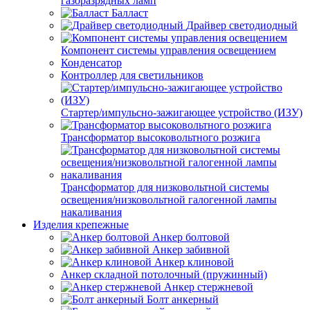
газоразрядных ламп
Балласт
Драйвер светодиодный
Компонент системы управления освещением
Конденсатор
Контроллер для светильников
Стартер/импульсно-зажигающее устройство (ИЗУ)
Трансформатор высоковольтного розжига
Трансформатор для низковольтной системы
освещения/низковольтной галогенной лампы
накаливания
Изделия крепежные
Анкер болтовой
Анкер забивной
Анкер клиновой
Анкер складной потолочный (пружинный)
Анкер стержневой
Болт анкерный