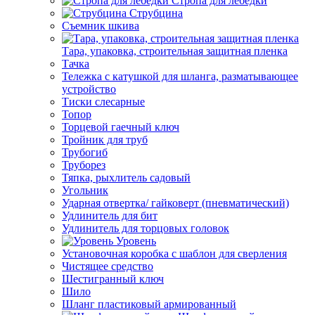
Стропа для лебедки
Струбцина
Съемник шкива
Тара, упаковка, строительная защитная пленка
Тачка
Тележка с катушкой для шланга, разматывающее
устройство
Тиски слесарные
Топор
Торцевой гаечный ключ
Тройник для труб
Трубогиб
Труборез
Тяпка, рыхлитель садовый
Угольник
Ударная отвертка/ гайковерт (пневматический)
Удлинитель для бит
Удлинитель для торцовых головок
Уровень
Установочная коробка с шаблон для сверления
Чистящее средство
Шестигранный ключ
Шило
Шланг пластиковый армированный