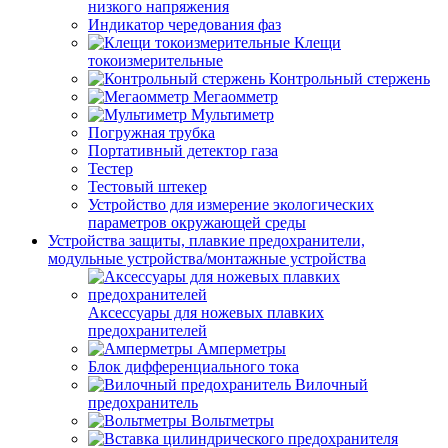
низкого напряжения
Индикатор чередования фаз
Клещи
токоизмерительные
Контрольный стержень
Мегаомметр
Мультиметр
Погружная трубка
Портативный детектор газа
Тестер
Тестовый штекер
Устройство для измерение экологических
параметров окружающей среды
Устройства защиты, плавкие предохранители,
модульные устройства/монтажные устройства
Аксессуары для ножевых плавких
предохранителей
Амперметры
Блок дифференциального тока
Вилочный
предохранитель
Вольтметры