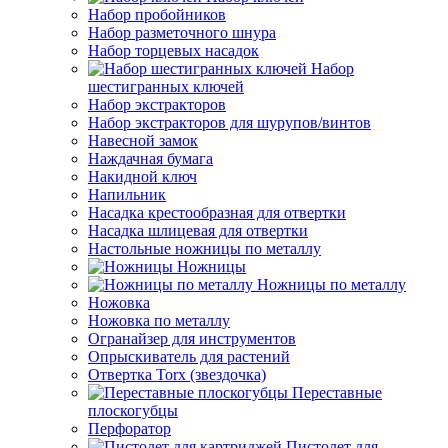
Набор пробойников
Набор разметочного шнура
Набор торцевых насадок
Набор
шестигранных ключей
Набор экстракторов
Набор экстракторов для шурупов/винтов
Навесной замок
Наждачная бумага
Накидной ключ
Напильник
Насадка крестообразная для отвертки
Насадка шлицевая для отвертки
Настольные ножницы по металлу
Ножницы
Ножницы по металлу
Ножовка
Ножовка по металлу
Огранайзер для инструментов
Опрыскиватель для растений
Отвертка Torx (звездочка)
Переставные
плоскогубцы
Перфоратор
Пистолет для