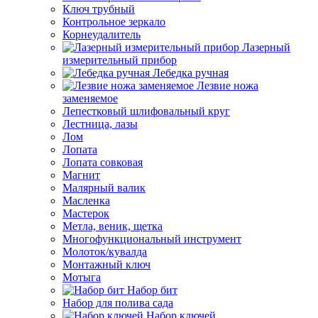
Ключ трубный
Контрольное зеркало
Корнеудалитель
Лазерный
измерительный прибор
Лебедка ручная
Лезвие ножа
заменяемое
Лепестковый шлифовальный круг
Лестница, лазы
Лом
Лопата
Лопата совковая
Магнит
Малярный валик
Масленка
Мастерок
Метла, веник, щетка
Многофункциональный инструмент
Молоток/кувалда
Монтажный ключ
Мотыга
Набор бит
Набор для полива сада
Набор ключей