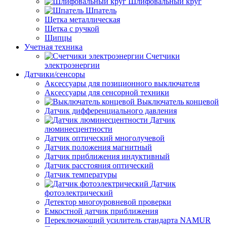
Шлифовальный круг
Шпатель
Щетка металлическая
Щетка с ручкой
Щипцы
Учетная техника
Счетчики
электроэнергии
Датчики/сенсоры
Аксессуары для позиционного выключателя
Аксессуары для сенсорной техники
Выключатель концевой
Датчик дифференциального давления
Датчик
люминесцентности
Датчик оптический многолучевой
Датчик положения магнитный
Датчик приближения индуктивный
Датчик расстояния оптический
Датчик температуры
Датчик
фотоэлектрический
Детектор многоуровневой проверки
Емкостной датчик приближения
Переключающий усилитель стандарта NAMUR