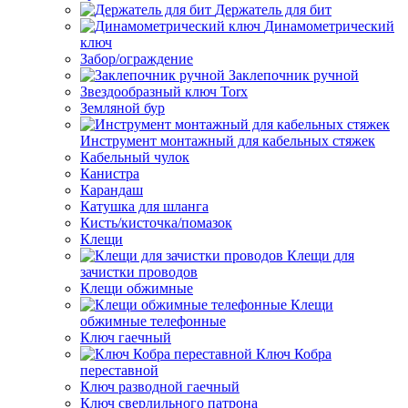
Держатель для бит
Динамометрический
ключ
Забор/ограждение
Заклепочник ручной
Звездообразный ключ Torx
Земляной бур
Инструмент монтажный для кабельных стяжек
Кабельный чулок
Канистра
Карандаш
Катушка для шланга
Кисть/кисточка/помазок
Клещи
Клещи для
зачистки проводов
Клещи обжимные
Клещи
обжимные телефонные
Ключ гаечный
Ключ Кобра
переставной
Ключ разводной гаечный
Ключ сверлильного патрона