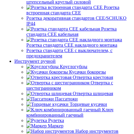
штепсельный круглый силовой
Розетка
встроенная стандарта CEE
Розетка декоративная стандартов CEE/SCHUKO
IP44
Розетка
стандарта СЕЕ кабельная
Розетка стандарта СЕЕ накладного монтажа
Розетка стандарта СЕЕ с выключателем, с
предохранителем
Инструмент ручной
Круглогубцы
Кусачки бокорезы
Отвертка крестовая
Отвертка с
шестигранником
Отвертка шлицевая
Пассатижи
Торцевые кусачки
Ключ
комбинированный гаечный
Рулетка
Маркер
Набор инструментов