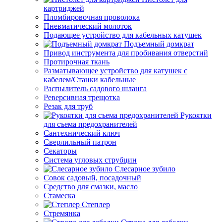
картриджей
Пломбировочная проволока
Пневматический молоток
Подающее устройство для кабельных катушек
Подъемный домкрат
Привод инструмента для пробивания отверстий
Протирочная ткань
Разматывающее устройство для катушек с
кабелем/Станки кабельные
Распылитель садового шланга
Реверсивная трещотка
Резак для труб
Рукоятки
для съема предохранителей
Сантехнический ключ
Сверлильный патрон
Секаторы
Система угловых струбцин
Слесарное зубило
Совок садовый, посадочный
Средство для смазки, масло
Стамеска
Степлер
Стремянка