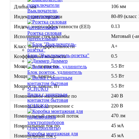
106 мм
Длина, мм
Выключатели,
80-89 (класс
переключатели
Индекс цветопередачи
0.13
Индекс энергоэффективности (EEI)
Розетка силовая
Матовый (-ая
Исполнение стекла/колбы
(штепсельная)
A+
Класс энергоэффективности
Блок "Выключатель-розетка"
0.5
Коэффициент мощности
Диммер
5.5 Вт
Мощность лампы по
Блок розеток, удлинитель
5.5 Вт
Мощность лампы с
5.5 Вт
Мощность лампы, Вт
Вилка с защитным
240 В
Номинальное напряжение по
контактом бытовая
220 В
SCHUKO
Номинальное напряжение с
470 лм
Номинальный световой поток
45 мА
Номинальный ток по
Коробка монтажная для
45 мА
Номинальный ток с