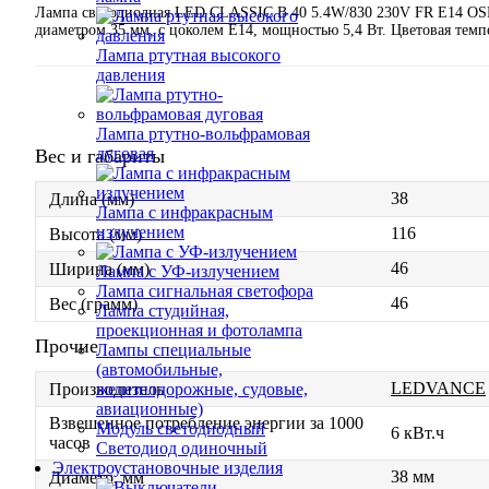
Лампа светодиодная LED CLASSIC B 40 5.4W/830 230V FR E14 OSRA
диаметром 35 мм, с цоколем Е14, мощностью 5,4 Вт. Цветовая темп
Лампа ртутная высокого
давления
Лампа ртутно-вольфрамовая
дуговая
Вес и габариты
38
Длина (мм)
Лампа с инфракрасным
излучением
116
Высота (мм)
46
Ширина (мм)
Лампа с УФ-излучением
Лампа сигнальная светофора
46
Вес (грамм)
Лампа студийная,
проекционная и фотолампа
Прочие
Лампы специальные
(автомобильные,
LEDVANCE
железнодорожные, судовые,
Производитель
авиационные)
Взвешенное потребление энергии за 1000
Модуль светодиодный
6 кВт.ч
часов
Светодиод одиночный
Электроустановочные изделия
38 мм
Диаметр, мм