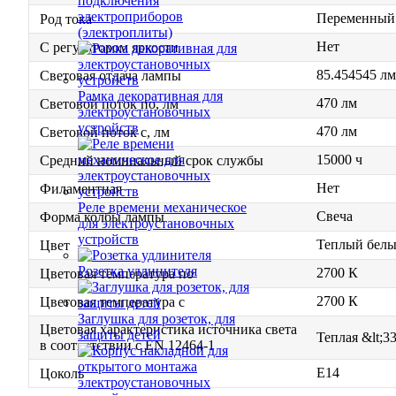
подключения
электроприборов
Переменный 
Род тока
(электроплиты)
Нет
С регулятором яркости
85.454545 лм
Световая отдача лампы
Рамка декоративная для
470 лм
Световой поток по, лм
электроустановочных
устройств
470 лм
Световой поток с, лм
15000 ч
Средний номинальный срок службы
Нет
Филаментная
Реле времени механическое
Свеча
Форма колбы лампы
для электроустановочных
устройств
Теплый бел
Цвет
Розетка удлинителя
2700 К
Цветовая температура по
2700 К
Цветовая температура с
Заглушка для розеток, для
Цветовая характеристика источника света
защиты детей
Теплая &lt;3
в соответствии с EN 12464-1
E14
Цоколь