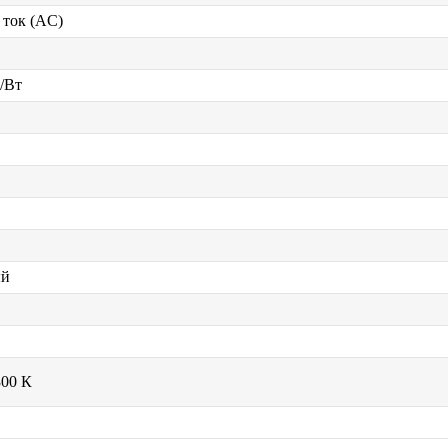
ток (AC)
/Вт
ый
300 К