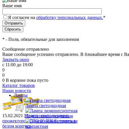
Ваше имя
Я согласен на
обработку персональных данных.
*
*
- Поля, обязательные для заполнения
Сообщение отправлено
Ваше сообщение успешно отправлено. В ближайшее время с Ва
Закрыть окно
с 11:00 до 19:00
0
0
0
В корзине
пока пусто
Каталог товаров
Наши новости
Лампы
Лампа светодиодная
15.02.2021
Модели светодиодных
Лампа люминесцентная
прожекторов СДО 06 IEK®: теперь в
белом корпусе