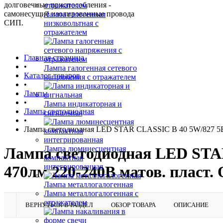
долговечные приспособления -
самонесущие изолированные провода
Лампа галогенная
СИП.
низковольтная с
отражателем
Главная страница
•
Лампа галогенная сетевого
Каталог товаров
напряжения с отражателем
•
Лампы
•
Лампа индикаторная и
Лампа светодиодная
сигнальная
•
Лампа светодиодная LED STAR CLASSIC B 40 5W/827 5Вт
Лампа люминесцентная
Лампа светодиодная LED STAR
компактная
интегрированная
470лм 220-240В матов. пласт
Лампа металлогалогенная
Лампа металлогалогенная с
отражателем
ВЕРНУТЬСЯ В РАЗДЕЛ
ОБЗОР ТОВАРА
ОПИСАНИЕ