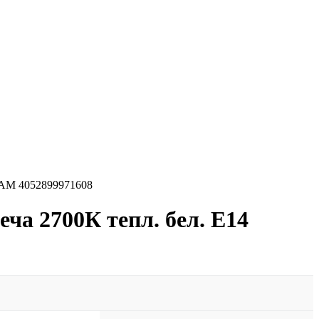
RAM 4052899971608
ча 2700К тепл. бел. E14