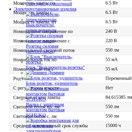
6.5 Вт
Мощность лампы по
Светодиод одиночный
Электроустановочные изделия
6.5 Вт
Мощность лампы с
6.5 Вт
Мощность лампы, Вт
Выключатели,
переключатели
240 В
Номинальное напряжение по
220 В
Номинальное напряжение с
Розетка силовая
550 лм
Номинальный световой поток
(штепсельная)
55 мА
Номинальный ток по
Блок "Выключатель-розетка"
55 мА
Номинальный ток с
Диммер
Переменный 
Род тока
Блок розеток, удлинитель
Нет
С регулятором яркости
84.615385 лм
Световая отдача лампы
Вилка с защитным
550 лм
Световой поток по, лм
контактом бытовая
SCHUKO
550 лм
Световой поток с, лм
15000 ч
Средний номинальный срок службы