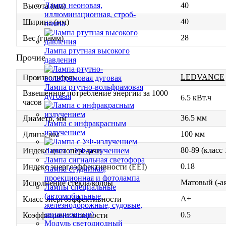
40
Лампа неоновая,
Высота (мм)
иллюминационная, строб-
40
Ширина (мм)
лампа
28
Вес (грамм)
Лампа ртутная высокого
Прочие
давления
LEDVANCE
Производитель
Лампа ртутно-вольфрамовая
Взвешенное потребление энергии за 1000
дуговая
6.5 кВт.ч
часов
36.5 мм
Диаметр, мм
Лампа с инфракрасным
излучением
100 мм
Длина, мм
80-89 (класс
Лампа с УФ-излучением
Индекс цветопередачи
Лампа сигнальная светофора
0.18
Индекс энергоэффективности (EEI)
Лампа студийная,
проекционная и фотолампа
Матовый (-ая
Исполнение стекла/колбы
Лампы специальные
(автомобильные,
A+
Класс энергоэффективности
железнодорожные, судовые,
авиационные)
0.5
Коэффициент мощности
Модуль светодиодный