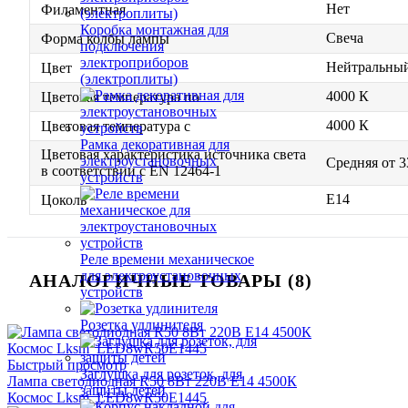
Нет
Филаментная
Коробка монтажная для
Свеча
Форма колбы лампы
подключения
электроприборов
Нейтральны
Цвет
(электроплиты)
4000 К
Цветовая температура по
4000 К
Цветовая температура с
Рамка декоративная для
Цветовая характеристика источника света
электроустановочных
Средняя от 3
в соответствии с EN 12464-1
устройств
E14
Цоколь
Реле времени механическое
для электроустановочных
АНАЛОГИЧНЫЕ ТОВАРЫ (8)
устройств
Розетка удлинителя
Быстрый просмотр
Заглушка для розеток, для
Лампа светодиодная R50 8Вт 220В E14 4500К
защиты детей
Космос Lksm_LED8wR50E1445