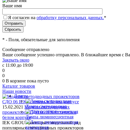
Ваше имя
Я согласен на
обработку персональных данных.
*
*
- Поля, обязательные для заполнения
Сообщение отправлено
Ваше сообщение успешно отправлено. В ближайшее время с Ва
Закрыть окно
с 11:00 до 19:00
0
0
0
В корзине
пока пусто
Каталог товаров
Наши новости
Лампы
Лампа светодиодная
15.02.2021
Модели светодиодных
прожекторов СДО 06 IEK®: теперь в
Лампа люминесцентная
белом корпусе
IEK GROUP расширяет модельный ряд
популярных светодиодных прожекторов