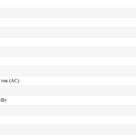
ток (AC)
/Вт