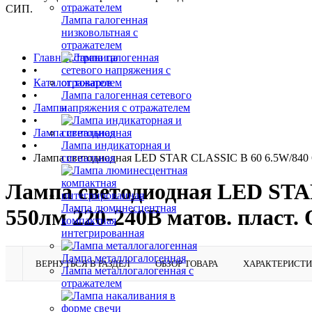
СИП.
Лампа галогенная
низковольтная с
отражателем
Главная страница
•
Каталог товаров
•
Лампа галогенная сетевого
Лампы
напряжения с отражателем
•
Лампа светодиодная
•
Лампа индикаторная и
Лампа светодиодная LED STAR CLASSIC B 60 6.5W/840 6.
сигнальная
Лампа светодиодная LED STAR 
Лампа люминесцентная
550лм 220-240В матов. пласт
компактная
интегрированная
Лампа металлогалогенная
ВЕРНУТЬСЯ В РАЗДЕЛ
ОБЗОР ТОВАРА
ХАРАКТЕРИСТ
Лампа металлогалогенная с
отражателем