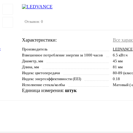
Отзывов: 0
Характеристики:
Все хара
Производитель
LEDVANCE
Взвешенное потребление энергии за 1000 часов
6.5 кВт.ч
Диаметр, мм
45 мм
Длина, мм
81 мм
Индекс цветопередачи
80-89 (клас
Индекс энергоэффективности (EEI)
0.18
Исполнение стекла/колбы
Матовый (-а
Единица измерения:
штук