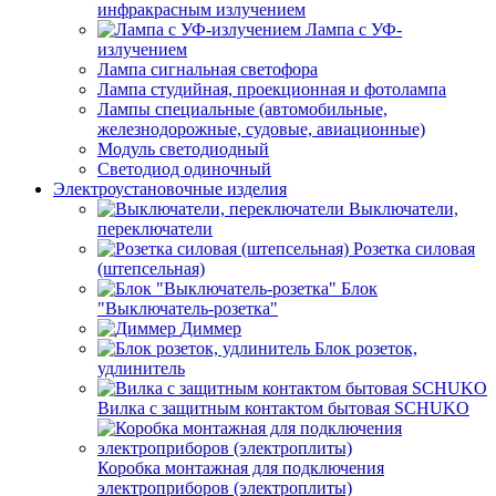
инфракрасным излучением
Лампа с УФ-
излучением
Лампа сигнальная светофора
Лампа студийная, проекционная и фотолампа
Лампы специальные (автомобильные,
железнодорожные, судовые, авиационные)
Модуль светодиодный
Светодиод одиночный
Электроустановочные изделия
Выключатели,
переключатели
Розетка силовая
(штепсельная)
Блок
"Выключатель-розетка"
Диммер
Блок розеток,
удлинитель
Вилка с защитным контактом бытовая SCHUKO
Коробка монтажная для подключения
электроприборов (электроплиты)