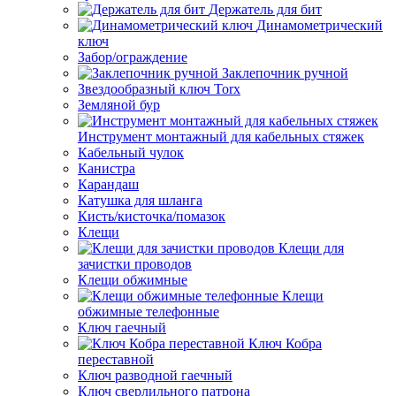
Держатель для бит
Динамометрический
ключ
Забор/ограждение
Заклепочник ручной
Звездообразный ключ Torx
Земляной бур
Инструмент монтажный для кабельных стяжек
Кабельный чулок
Канистра
Карандаш
Катушка для шланга
Кисть/кисточка/помазок
Клещи
Клещи для
зачистки проводов
Клещи обжимные
Клещи
обжимные телефонные
Ключ гаечный
Ключ Кобра
переставной
Ключ разводной гаечный
Ключ сверлильного патрона