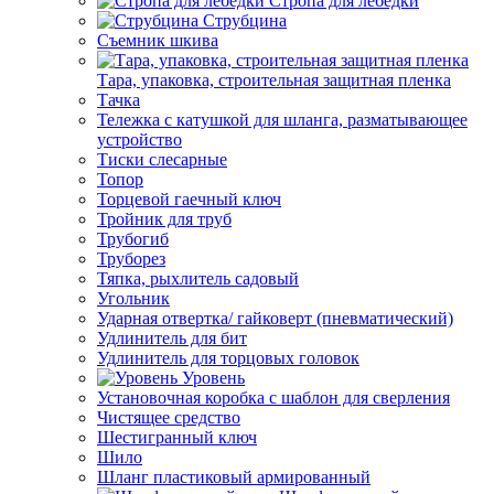
Стропа для лебедки
Струбцина
Съемник шкива
Тара, упаковка, строительная защитная пленка
Тачка
Тележка с катушкой для шланга, разматывающее
устройство
Тиски слесарные
Топор
Торцевой гаечный ключ
Тройник для труб
Трубогиб
Труборез
Тяпка, рыхлитель садовый
Угольник
Ударная отвертка/ гайковерт (пневматический)
Удлинитель для бит
Удлинитель для торцовых головок
Уровень
Установочная коробка с шаблон для сверления
Чистящее средство
Шестигранный ключ
Шило
Шланг пластиковый армированный