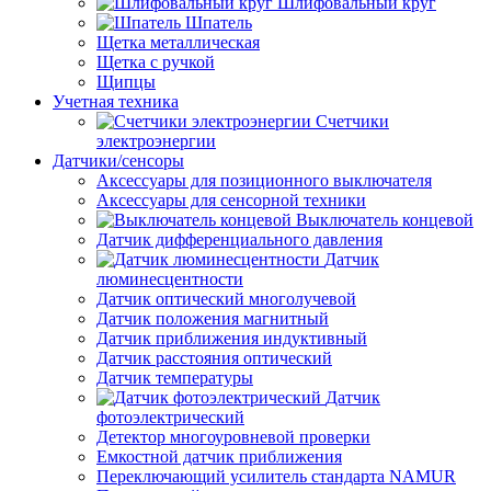
Шлифовальный круг
Шпатель
Щетка металлическая
Щетка с ручкой
Щипцы
Учетная техника
Счетчики
электроэнергии
Датчики/сенсоры
Аксессуары для позиционного выключателя
Аксессуары для сенсорной техники
Выключатель концевой
Датчик дифференциального давления
Датчик
люминесцентности
Датчик оптический многолучевой
Датчик положения магнитный
Датчик приближения индуктивный
Датчик расстояния оптический
Датчик температуры
Датчик
фотоэлектрический
Детектор многоуровневой проверки
Емкостной датчик приближения
Переключающий усилитель стандарта NAMUR