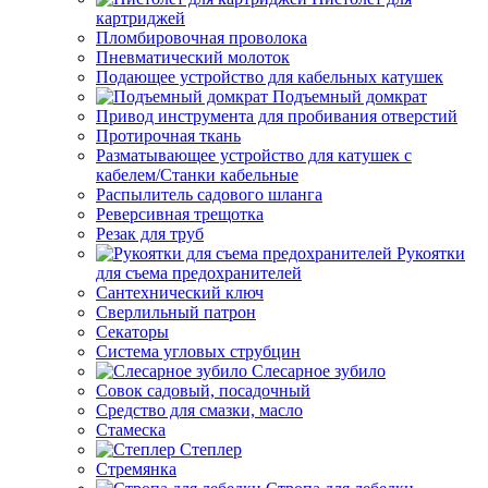
картриджей
Пломбировочная проволока
Пневматический молоток
Подающее устройство для кабельных катушек
Подъемный домкрат
Привод инструмента для пробивания отверстий
Протирочная ткань
Разматывающее устройство для катушек с
кабелем/Станки кабельные
Распылитель садового шланга
Реверсивная трещотка
Резак для труб
Рукоятки
для съема предохранителей
Сантехнический ключ
Сверлильный патрон
Секаторы
Система угловых струбцин
Слесарное зубило
Совок садовый, посадочный
Средство для смазки, масло
Стамеска
Степлер
Стремянка