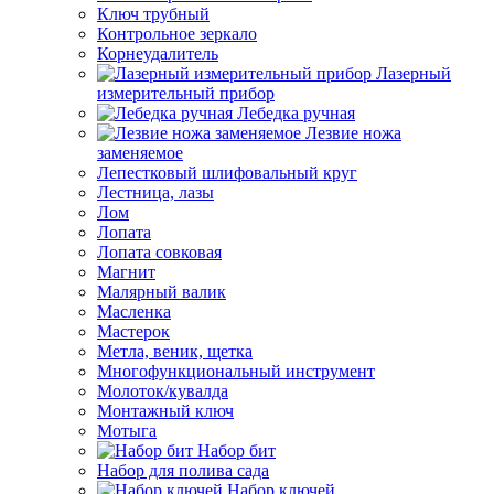
Ключ трубный
Контрольное зеркало
Корнеудалитель
Лазерный
измерительный прибор
Лебедка ручная
Лезвие ножа
заменяемое
Лепестковый шлифовальный круг
Лестница, лазы
Лом
Лопата
Лопата совковая
Магнит
Малярный валик
Масленка
Мастерок
Метла, веник, щетка
Многофункциональный инструмент
Молоток/кувалда
Монтажный ключ
Мотыга
Набор бит
Набор для полива сада
Набор ключей