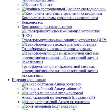
газоразрядных ламп
Балласт
Драйвер светодиодный
Компонент системы управления освещением
Конденсатор
Контроллер для светильников
Стартер/импульсно-зажигающее устройство (ИЗУ)
Трансформатор высоковольтного розжига
Трансформатор для низковольтной системы
освещения/низковольтной галогенной лампы
накаливания
Изделия крепежные
Анкер болтовой
Анкер забивной
Анкер клиновой
Анкер складной потолочный (пружинный)
Анкер стержневой
Болт анкерный