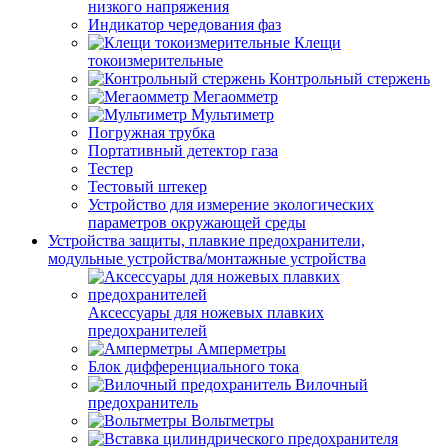
низкого напряжения
Индикатор чередования фаз
Клещи
токоизмерительные
Контрольный стержень
Мегаомметр
Мультиметр
Погружная трубка
Портативный детектор газа
Тестер
Тестовый штекер
Устройство для измерение экологических
параметров окружающей среды
Устройства защиты, плавкие предохранители,
модульные устройства/монтажные устройства
Аксессуары для ножевых плавких
предохранителей
Амперметры
Блок дифференциального тока
Вилочный
предохранитель
Вольтметры