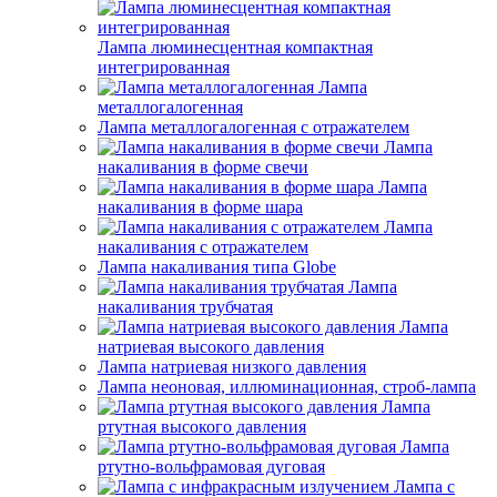
Лампа люминесцентная компактная
интегрированная
Лампа
металлогалогенная
Лампа металлогалогенная с отражателем
Лампа
накаливания в форме свечи
Лампа
накаливания в форме шара
Лампа
накаливания с отражателем
Лампа накаливания типа Globe
Лампа
накаливания трубчатая
Лампа
натриевая высокого давления
Лампа натриевая низкого давления
Лампа неоновая, иллюминационная, строб-лампа
Лампа
ртутная высокого давления
Лампа
ртутно-вольфрамовая дуговая
Лампа с