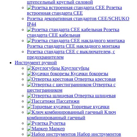
штепсельный круглый силовой
Розетка
встроенная стандарта CEE
Розетка декоративная стандартов CEE/SCHUKO
IP44
Розетка
стандарта СЕЕ кабельная
Розетка стандарта СЕЕ накладного монтажа
Розетка стандарта СЕЕ с выключателем, с
предохранителем
Инструмент ручной
Круглогубцы
Кусачки бокорезы
Отвертка крестовая
Отвертка с
шестигранником
Отвертка шлицевая
Пассатижи
Торцевые кусачки
Ключ
комбинированный гаечный
Рулетка
Маркер
Набор инструментов