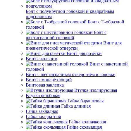
Болт с полукруглой головкой и квадратным
подголовком
Болт с Т-образной
головкой
Болт с
шестигранной головкой
Винт для
пневматической отвертки
Винт для розетки
Винт с кольцом
Винт с накатанной
головкой
Винт с шестигранным отверстием в головке
Винт самонарезающий
Винтовая заклепка
Втулка изолирующая
Втулка резьбовая
Гайка барашковая
Гайка длинная
Гайка закладная
Гайка квадратная
Гайка колпачковая
Гайка скользящая