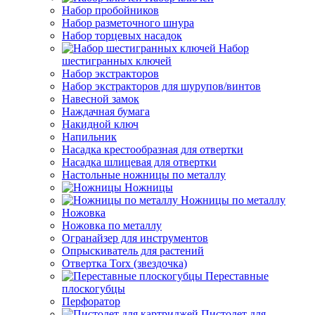
Набор пробойников
Набор разметочного шнура
Набор торцевых насадок
Набор
шестигранных ключей
Набор экстракторов
Набор экстракторов для шурупов/винтов
Навесной замок
Наждачная бумага
Накидной ключ
Напильник
Насадка крестообразная для отвертки
Насадка шлицевая для отвертки
Настольные ножницы по металлу
Ножницы
Ножницы по металлу
Ножовка
Ножовка по металлу
Огранайзер для инструментов
Опрыскиватель для растений
Отвертка Torx (звездочка)
Переставные
плоскогубцы
Перфоратор
Пистолет для