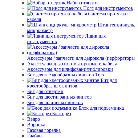
Набор отверток
Пояс для инструментов
Система протяжки
кабеля
Штангенциркуль,
микроометр
Ящик для
инструментов
Аксессуары / запчасти для дырокола (перфоратора)
Аксессуары для системы протяжки кабеля
Аксессуары для шлифования/полировки
Бит для звездообразных винтов Torx
Бит для
крестообразных винтов
Бит для отвертки
Бит для шестигранных винтов
Бит для шлицевых винтов
Блок для подъемника
Болторез
Ведро
Воронка
Газовая горелка
Грабли