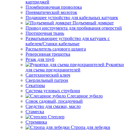
картриджей
Пломбировочная проволока
Пневматический молоток
Подающее устройство для кабельных катушек
Подъемный домкрат
Привод инструмента для пробивания отверстий
Протирочная ткань
Разматывающее устройство для катушек с
кабелем/Станки кабельные
Распылитель садового шланга
Реверсивная трещотка
Резак для труб
Рукоятки
для съема предохранителей
Сантехнический ключ
Сверлильный патрон
Секаторы
Система угловых струбцин
Слесарное зубило
Совок садовый, посадочный
Средство для смазки, масло
Стамеска
Степлер
Стремянка
Стропа для лебедки