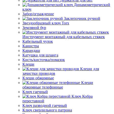
Держатель для бит
Динамометрический
ключ
Забор/ограждение
Заклепочник ручной
Звездообразный ключ Torx
Земляной бур
Инструмент монтажный для кабельных стяжек
Кабельный чулок
Канистра
Карандаш
Катушка для шланга
Кисть/кисточка/помазок
Клещи
Клещи для
зачистки проводов
Клещи обжимные
Клещи
обжимные телефонные
Ключ гаечный
Ключ Кобра
переставной
Ключ разводной гаечный
Ключ сверлильного патрона