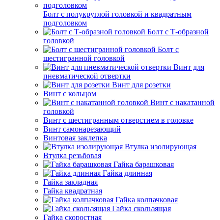
Болт с полукруглой головкой и квадратным
подголовком
Болт с Т-образной
головкой
Болт с
шестигранной головкой
Винт для
пневматической отвертки
Винт для розетки
Винт с кольцом
Винт с накатанной
головкой
Винт с шестигранным отверстием в головке
Винт самонарезающий
Винтовая заклепка
Втулка изолирующая
Втулка резьбовая
Гайка барашковая
Гайка длинная
Гайка закладная
Гайка квадратная
Гайка колпачковая
Гайка скользящая
Гайка скоростная