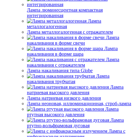
Лампа люминесцентная компактная
интегрированная
Лампа
металлогалогенная
Лампа металлогалогенная с отражателем
Лампа
накаливания в форме свечи
Лампа
накаливания в форме шара
Лампа
накаливания с отражателем
Лампа накаливания типа Globe
Лампа
накаливания трубчатая
Лампа
натриевая высокого давления
Лампа натриевая низкого давления
Лампа неоновая, иллюминационная, строб-лампа
Лампа
ртутная высокого давления
Лампа
ртутно-вольфрамовая дуговая
Лампа с
инфракрасным излучением