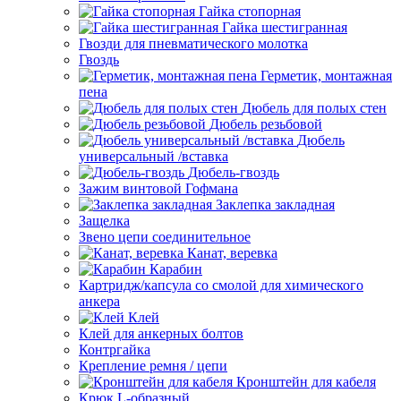
Гайка стопорная
Гайка шестигранная
Гвозди для пневматического молотка
Гвоздь
Герметик, монтажная
пена
Дюбель для полых стен
Дюбель резьбовой
Дюбель
универсальный /вставка
Дюбель-гвоздь
Зажим винтовой Гофмана
Заклепка закладная
Защелка
Звено цепи соединительное
Канат, веревка
Карабин
Картридж/капсула со смолой для химического
анкера
Клей
Клей для анкерных болтов
Контргайка
Крепление ремня / цепи
Кронштейн для кабеля
Крюк L-образный