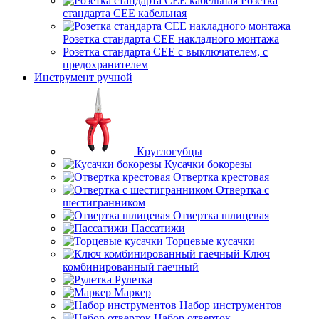
Розетка
стандарта СЕЕ кабельная
Розетка стандарта СЕЕ накладного монтажа
Розетка стандарта СЕЕ с выключателем, с
предохранителем
Инструмент ручной
Круглогубцы
Кусачки бокорезы
Отвертка крестовая
Отвертка с
шестигранником
Отвертка шлицевая
Пассатижи
Торцевые кусачки
Ключ
комбинированный гаечный
Рулетка
Маркер
Набор инструментов
Набор отверток