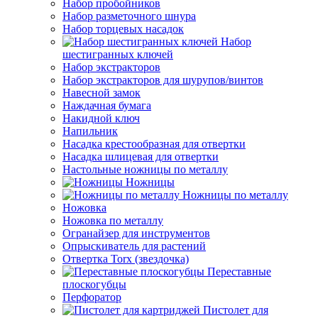
Набор пробойников
Набор разметочного шнура
Набор торцевых насадок
Набор
шестигранных ключей
Набор экстракторов
Набор экстракторов для шурупов/винтов
Навесной замок
Наждачная бумага
Накидной ключ
Напильник
Насадка крестообразная для отвертки
Насадка шлицевая для отвертки
Настольные ножницы по металлу
Ножницы
Ножницы по металлу
Ножовка
Ножовка по металлу
Огранайзер для инструментов
Опрыскиватель для растений
Отвертка Torx (звездочка)
Переставные
плоскогубцы
Перфоратор
Пистолет для