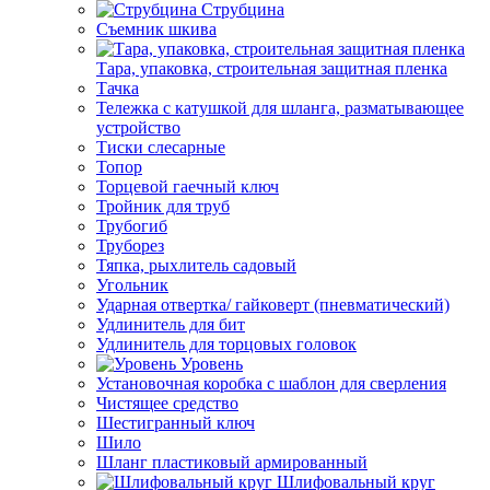
Струбцина
Съемник шкива
Тара, упаковка, строительная защитная пленка
Тачка
Тележка с катушкой для шланга, разматывающее
устройство
Тиски слесарные
Топор
Торцевой гаечный ключ
Тройник для труб
Трубогиб
Труборез
Тяпка, рыхлитель садовый
Угольник
Ударная отвертка/ гайковерт (пневматический)
Удлинитель для бит
Удлинитель для торцовых головок
Уровень
Установочная коробка с шаблон для сверления
Чистящее средство
Шестигранный ключ
Шило
Шланг пластиковый армированный
Шлифовальный круг