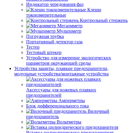
Индикатор чередования фаз
Клещи
токоизмерительные
Контрольный стержень
Мегаомметр
Мультиметр
Погружная трубка
Портативный детектор газа
Тестер
Тестовый штекер
Устройство для измерение экологических
параметров окружающей среды
Устройства защиты, плавкие предохранители,
модульные устройства/монтажные устройства
Аксессуары для ножевых плавких
предохранителей
Амперметры
Блок дифференциального тока
Вилочный
предохранитель
Вольтметры
Вставка цилиндрического предохранителя