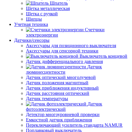
Шпатель
Щетка металлическая
Щетка с ручкой
Щипцы
Учетная техника
Счетчики
электроэнергии
Датчики/сенсоры
Аксессуары для позиционного выключателя
Аксессуары для сенсорной техники
Выключатель концевой
Датчик дифференциального давления
Датчик
люминесцентности
Датчик оптический многолучевой
Датчик положения магнитный
Датчик приближения индуктивный
Датчик расстояния оптический
Датчик температуры
Датчик
фотоэлектрический
Детектор многоуровневой проверки
Емкостной датчик приближения
Переключающий усилитель стандарта NAMUR
Поплавковый выключатель