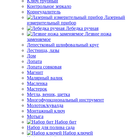
Ключ трубный
Контрольное зеркало
Корнеудалитель
Лазерный
измерительный прибор
Лебедка ручная
Лезвие ножа
заменяемое
Лепестковый шлифовальный круг
Лестница, лазы
Лом
Лопата
Лопата совковая
Магнит
Малярный валик
Масленка
Мастерок
Метла, веник, щетка
Многофункциональный инструмент
Молоток/кувалда
Монтажный ключ
Мотыга
Набор бит
Набор для полива сада
Набор ключей