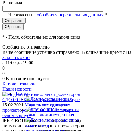
Ваше имя
Я согласен на
обработку персональных данных.
*
*
- Поля, обязательные для заполнения
Сообщение отправлено
Ваше сообщение успешно отправлено. В ближайшее время с Ва
Закрыть окно
с 11:00 до 19:00
0
0
0
В корзине
пока пусто
Каталог товаров
Наши новости
Лампы
Лампа светодиодная
15.02.2021
Модели светодиодных
прожекторов СДО 06 IEK®: теперь в
Лампа люминесцентная
белом корпусе
IEK GROUP расширяет модельный ряд
популярных светодиодных прожекторов