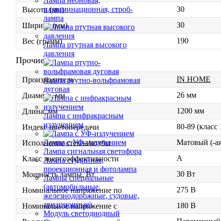
Лампа неоновая,
30
иллюминационная, строб-
Высота (мм)
лампа
30
Ширина (мм)
190
Вес (грамм)
Лампа ртутная высокого
давления
Прочие
IN HOME
Производитель
Лампа ртутно-вольфрамовая
дуговая
26 мм
Диаметр, мм
1200 мм
Длина, мм
Лампа с инфракрасным
излучением
80-89 (класс
Индекс цветопередачи
Матовый (-ая
Лампа с УФ-излучением
Исполнение стекла/колбы
Лампа сигнальная светофора
A
Класс энергоэффективности
Лампа студийная,
проекционная и фотолампа
30 Вт
Мощность лампы, Вт
Лампы специальные
(автомобильные,
275 В
Номинальное напряжение по
железнодорожные, судовые,
авиационные)
180 В
Номинальное напряжение с
Модуль светодиодный