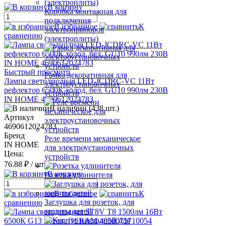
В корзину
Коробка монтажная для
подключения
В избранное
К
электроприборов
сравнению
(электроплиты)
Быстрый просмотр
Рамка декоративная для
Лампа светодиодная LED-JCDRC-VC 11Вт
электроустановочных
рефлектор 6500К холод. бел. GU10 990лм 230В
устройств
IN HOME 4690612024783
В наличии (438 шт.)
Артикул
4690612024783
Бренд
Реле времени механическое
IN HOME
для электроустановочных
Цена:
устройств
76.88 ₽
/ шт.
В корзину
Розетка удлинителя
В избранное
К
Заглушка для розеток, для
сравнению
защиты детей