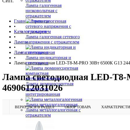
СИП.
Лампа галогенная
низковольтная с
отражателем
Главная страница
•
Каталог товаров
•
Лампа галогенная сетевого
Лампы
напряжения с отражателем
•
Лампа светодиодная
•
Лампа индикаторная и
Лампа светодиодная LED-T8-М-PRO 30Вт 6500К G13 244
сигнальная
Лампа светодиодная LED-T8-
Лампа люминесцентная
4690612031026
компактная
интегрированная
Лампа металлогалогенная
ВЕРНУТЬСЯ В РАЗДЕЛ
ОБЗОР ТОВАРА
ХАРАКТЕРИСТ
Лампа металлогалогенная с
отражателем