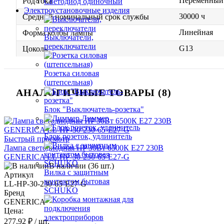
Переменный 
Род тока
Светодиод одиночный
Электроустановочные изделия
30000 ч
Средний номинальный срок службы
Линейная
Форма колбы лампы
Выключатели,
переключатели
G13
Цоколь
Розетка силовая
(штепсельная)
АНАЛОГИЧНЫЕ ТОВАРЫ (8)
Блок "Выключатель-розетка"
Диммер
Блок розеток, удлинитель
Быстрый просмотр
Лампа светодиодная HP 30Вт 6500К E27 230В
GENERICA LL-HP-30-230-65-E27-G
В наличии (36 шт.)
Вилка с защитным
Артикул
контактом бытовая
LL-HP-30-230-65-E27-G
SCHUKO
Бренд
GENERICA
Цена:
277.92 ₽
/ шт.