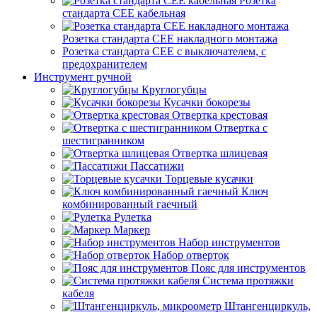
Розетка
стандарта СЕЕ кабельная
Розетка стандарта СЕЕ накладного монтажа
Розетка стандарта СЕЕ с выключателем, с
предохранителем
Инструмент ручной
Круглогубцы
Кусачки бокорезы
Отвертка крестовая
Отвертка с
шестигранником
Отвертка шлицевая
Пассатижи
Торцевые кусачки
Ключ
комбинированный гаечный
Рулетка
Маркер
Набор инструментов
Набор отверток
Пояс для инструментов
Система протяжки
кабеля
Штангенциркуль,