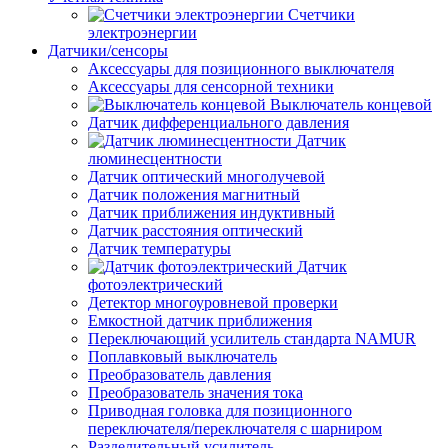
Счетчики
электроэнергии
Датчики/сенсоры
Аксессуары для позиционного выключателя
Аксессуары для сенсорной техники
Выключатель концевой
Датчик дифференциального давления
Датчик
люминесцентности
Датчик оптический многолучевой
Датчик положения магнитный
Датчик приближения индуктивный
Датчик расстояния оптический
Датчик температуры
Датчик
фотоэлектрический
Детектор многоуровневой проверки
Емкостной датчик приближения
Переключающий усилитель стандарта NAMUR
Поплавковый выключатель
Преобразователь давления
Преобразователь значения тока
Приводная головка для позиционного
переключателя/переключателя с шарниром
Разделительный усилитель