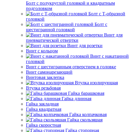
Болт с полукруглой головкой и квадратным
подголовком
Болт с Т-образной
головкой
Болт с
шестигранной головкой
Винт для
пневматической отвертки
Винт для розетки
Винт с кольцом
Винт с накатанной
головкой
Винт с шестигранным отверстием в головке
Винт самонарезающий
Винтовая заклепка
Втулка изолирующая
Втулка резьбовая
Гайка барашковая
Гайка длинная
Гайка закладная
Гайка квадратная
Гайка колпачковая
Гайка скользящая
Гайка скоростная
Гайка стопорная