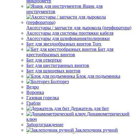
микроометр
Ящик для
инструментов
Аксессуары / запчасти для дырокола (перфоратора)
Аксессуары для системы протяжки кабеля
Аксессуары для шлифования/полировки
Бит для звездообразных винтов Torx
Бит для
крестообразных винтов
Бит для отвертки
Бит для шестигранных винтов
Бит для шлицевых винтов
Блок для подъемника
Болторез
Ведро
Воронка
Газовая горелка
Грабли
Держатель для бит
Динамометрический
ключ
Забор/ограждение
Заклепочник ручной