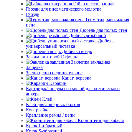
Гайка шестигранная
Гвозди для пневматического молотка
Гвоздь
Герметик, монтажная
пена
Дюбель для полых стен
Дюбель резьбовой
Дюбель
универсальный /вставка
Дюбель-гвоздь
Зажим винтовой Гофмана
Заклепка закладная
Защелка
Звено цепи соединительное
Канат, веревка
Карабин
Картридж/капсула со смолой для химического
анкера
Клей
Клей для анкерных болтов
Контргайка
Крепление ремня / цепи
Кронштейн для кабеля
Крюк L-образный
Крюк S-образный