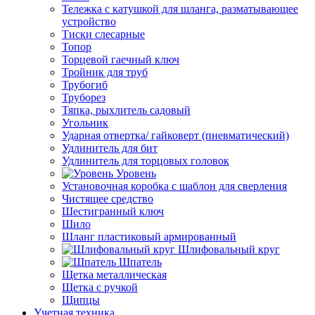
Тележка с катушкой для шланга, разматывающее
устройство
Тиски слесарные
Топор
Торцевой гаечный ключ
Тройник для труб
Трубогиб
Труборез
Тяпка, рыхлитель садовый
Угольник
Ударная отвертка/ гайковерт (пневматический)
Удлинитель для бит
Удлинитель для торцовых головок
Уровень
Установочная коробка с шаблон для сверления
Чистящее средство
Шестигранный ключ
Шило
Шланг пластиковый армированный
Шлифовальный круг
Шпатель
Щетка металлическая
Щетка с ручкой
Щипцы
Учетная техника