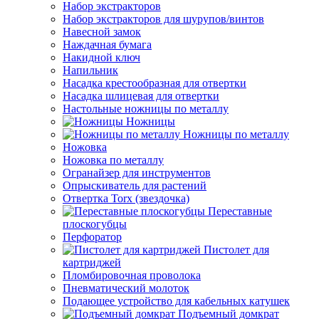
Набор экстракторов
Набор экстракторов для шурупов/винтов
Навесной замок
Наждачная бумага
Накидной ключ
Напильник
Насадка крестообразная для отвертки
Насадка шлицевая для отвертки
Настольные ножницы по металлу
Ножницы
Ножницы по металлу
Ножовка
Ножовка по металлу
Огранайзер для инструментов
Опрыскиватель для растений
Отвертка Torx (звездочка)
Переставные
плоскогубцы
Перфоратор
Пистолет для
картриджей
Пломбировочная проволока
Пневматический молоток
Подающее устройство для кабельных катушек
Подъемный домкрат