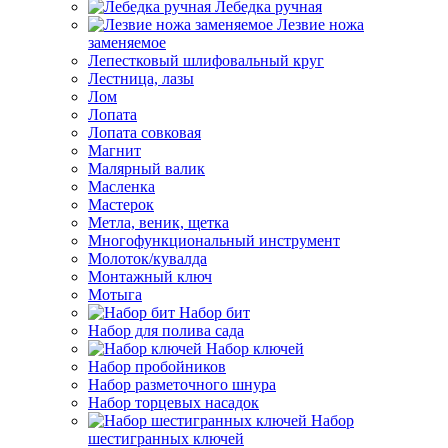
Лебедка ручная
Лезвие ножа
заменяемое
Лепестковый шлифовальный круг
Лестница, лазы
Лом
Лопата
Лопата совковая
Магнит
Малярный валик
Масленка
Мастерок
Метла, веник, щетка
Многофункциональный инструмент
Молоток/кувалда
Монтажный ключ
Мотыга
Набор бит
Набор для полива сада
Набор ключей
Набор пробойников
Набор разметочного шнура
Набор торцевых насадок
Набор
шестигранных ключей