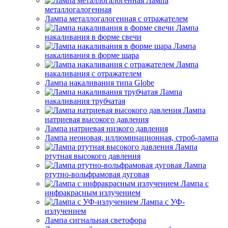
Лампа
металлогалогенная
Лампа металлогалогенная с отражателем
Лампа
накаливания в форме свечи
Лампа
накаливания в форме шара
Лампа
накаливания с отражателем
Лампа накаливания типа Globe
Лампа
накаливания трубчатая
Лампа
натриевая высокого давления
Лампа натриевая низкого давления
Лампа неоновая, иллюминационная, строб-лампа
Лампа
ртутная высокого давления
Лампа
ртутно-вольфрамовая дуговая
Лампа с
инфракрасным излучением
Лампа с УФ-
излучением
Лампа сигнальная светофора