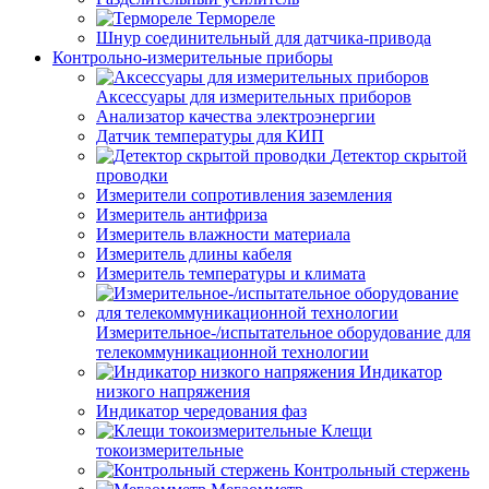
Термореле
Шнур соединительный для датчика-привода
Контрольно-измерительные приборы
Аксессуары для измерительных приборов
Анализатор качества электроэнергии
Датчик температуры для КИП
Детектор скрытой
проводки
Измерители сопротивления заземления
Измеритель антифриза
Измеритель влажности материала
Измеритель длины кабеля
Измеритель температуры и климата
Измерительное-/испытательное оборудование для
телекоммуникационной технологии
Индикатор
низкого напряжения
Индикатор чередования фаз
Клещи
токоизмерительные
Контрольный стержень