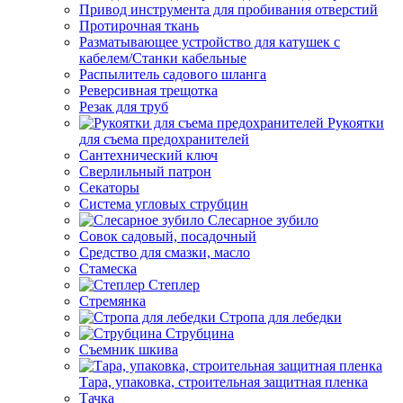
Привод инструмента для пробивания отверстий
Протирочная ткань
Разматывающее устройство для катушек с
кабелем/Станки кабельные
Распылитель садового шланга
Реверсивная трещотка
Резак для труб
Рукоятки
для съема предохранителей
Сантехнический ключ
Сверлильный патрон
Секаторы
Система угловых струбцин
Слесарное зубило
Совок садовый, посадочный
Средство для смазки, масло
Стамеска
Степлер
Стремянка
Стропа для лебедки
Струбцина
Съемник шкива
Тара, упаковка, строительная защитная пленка
Тачка