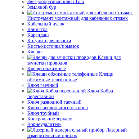
Звездообразный ключ Torx
Земляной бур
Инструмент монтажный для кабельных стяжек
Кабельный чулок
Канистра
Карандаш
Катушка для шланга
Кисть/кисточка/помазок
Клещи
Клещи для
зачистки проводов
Клещи обжимные
Клещи
обжимные телефонные
Ключ гаечный
Ключ Кобра
переставной
Ключ разводной гаечный
Ключ сверлильного патрона
Ключ трубный
Контрольное зеркало
Корнеудалитель
Лазерный
измерительный прибор