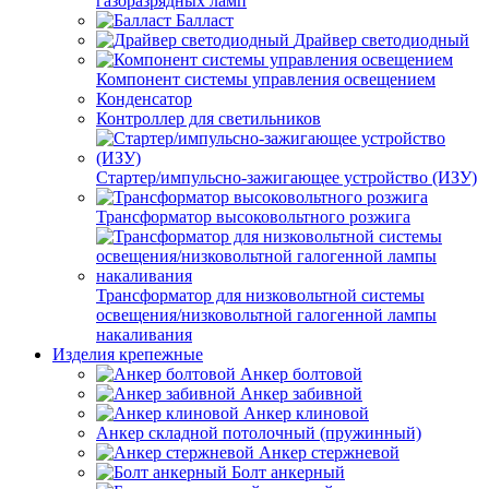
газоразрядных ламп
Балласт
Драйвер светодиодный
Компонент системы управления освещением
Конденсатор
Контроллер для светильников
Стартер/импульсно-зажигающее устройство (ИЗУ)
Трансформатор высоковольтного розжига
Трансформатор для низковольтной системы
освещения/низковольтной галогенной лампы
накаливания
Изделия крепежные
Анкер болтовой
Анкер забивной
Анкер клиновой
Анкер складной потолочный (пружинный)
Анкер стержневой
Болт анкерный