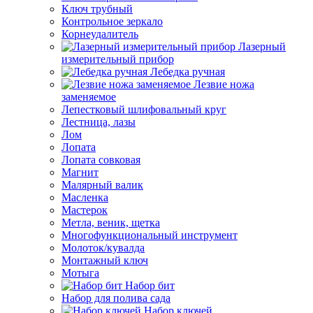
Ключ трубный
Контрольное зеркало
Корнеудалитель
Лазерный
измерительный прибор
Лебедка ручная
Лезвие ножа
заменяемое
Лепестковый шлифовальный круг
Лестница, лазы
Лом
Лопата
Лопата совковая
Магнит
Малярный валик
Масленка
Мастерок
Метла, веник, щетка
Многофункциональный инструмент
Молоток/кувалда
Монтажный ключ
Мотыга
Набор бит
Набор для полива сада
Набор ключей