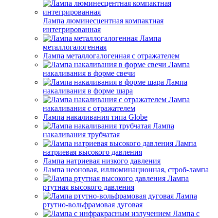
Лампа люминесцентная компактная
интегрированная
Лампа
металлогалогенная
Лампа металлогалогенная с отражателем
Лампа
накаливания в форме свечи
Лампа
накаливания в форме шара
Лампа
накаливания с отражателем
Лампа накаливания типа Globe
Лампа
накаливания трубчатая
Лампа
натриевая высокого давления
Лампа натриевая низкого давления
Лампа неоновая, иллюминационная, строб-лампа
Лампа
ртутная высокого давления
Лампа
ртутно-вольфрамовая дуговая
Лампа с