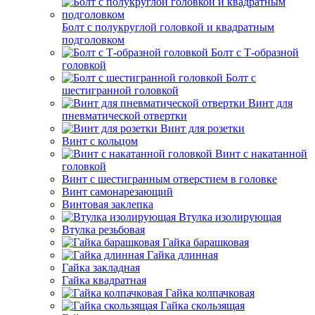
Болт с полукруглой головкой и квадратным
подголовком
Болт с Т-образной
головкой
Болт с
шестигранной головкой
Винт для
пневматической отвертки
Винт для розетки
Винт с кольцом
Винт с накатанной
головкой
Винт с шестигранным отверстием в головке
Винт самонарезающий
Винтовая заклепка
Втулка изолирующая
Втулка резьбовая
Гайка барашковая
Гайка длинная
Гайка закладная
Гайка квадратная
Гайка колпачковая
Гайка скользящая