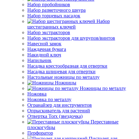
Набор пробойников
Набор разметочного шнура
Набор торцевых насадок
Набор
шестигранных ключей
Набор экстракторов
Набор экстракторов для шурупов/винтов
Навесной замок
Наждачная бумага
Накидной ключ
Напильник
Насадка крестообразная для отвертки
Насадка шлицевая для отвертки
Настольные ножницы по металлу
Ножницы
Ножницы по металлу
Ножовка
Ножовка по металлу
Огранайзер для инструментов
Опрыскиватель для растений
Отвертка Torx (звездочка)
Переставные
плоскогубцы
Перфоратор
Пистолет для