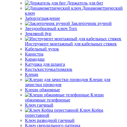
Держатель для бит
Динамометрический
ключ
Забор/ограждение
Заклепочник ручной
Звездообразный ключ Torx
Земляной бур
Инструмент монтажный для кабельных стяжек
Кабельный чулок
Канистра
Карандаш
Катушка для шланга
Кисть/кисточка/помазок
Клещи
Клещи для
зачистки проводов
Клещи обжимные
Клещи
обжимные телефонные
Ключ гаечный
Ключ Кобра
переставной
Ключ разводной гаечный
Ключ сверлильного патрона