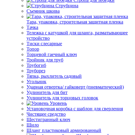
Стропа для лебедки
Струбцина
Съемник шкива
Тара, упаковка, строительная защитная пленка
Тачка
Тележка с катушкой для шланга, разматывающее
устройство
Тиски слесарные
Топор
Торцевой гаечный ключ
Тройник для труб
Трубогиб
Труборез
Тяпка, рыхлитель садовый
Угольник
Ударная отвертка/ гайковерт (пневматический)
Удлинитель для бит
Удлинитель для торцовых головок
Уровень
Установочная коробка с шаблон для сверления
Чистящее средство
Шестигранный ключ
Шило
Шланг пластиковый армированный