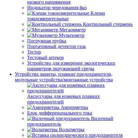
низкого напряжения
Индикатор чередования фаз
Клещи
токоизмерительные
Контрольный стержень
Мегаомметр
Мультиметр
Погружная трубка
Портативный детектор газа
Тестер
Тестовый штекер
Устройство для измерение экологических
параметров окружающей среды
Устройства защиты, плавкие предохранители,
модульные устройства/монтажные устройства
Аксессуары для ножевых плавких
предохранителей
Амперметры
Блок дифференциального тока
Вилочный
предохранитель
Вольтметры