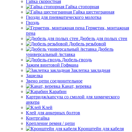
Гайка скоростная
Гайка стопорная
Гайка шестигранная
Гвозди для пневматического молотка
Гвоздь
Герметик, монтажная
пена
Дюбель для полых стен
Дюбель резьбовой
Дюбель
универсальный /вставка
Дюбель-гвоздь
Зажим винтовой Гофмана
Заклепка закладная
Защелка
Звено цепи соединительное
Канат, веревка
Карабин
Картридж/капсула со смолой для химического
анкера
Клей
Клей для анкерных болтов
Контргайка
Крепление ремня / цепи
Кронштейн для кабеля