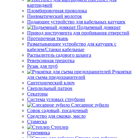
картриджей
Пломбировочная проволока
Пневматический молоток
Подающее устройство для кабельных катушек
Подъемный домкрат
Привод инструмента для пробивания отверстий
Протирочная ткань
Разматывающее устройство для катушек с
кабелем/Станки кабельные
Распылитель садового шланга
Реверсивная трещотка
Резак для труб
Рукоятки
для съема предохранителей
Сантехнический ключ
Сверлильный патрон
Секаторы
Система угловых струбцин
Слесарное зубило
Совок садовый, посадочный
Средство для смазки, масло
Стамеска
Степлер
Стремянка