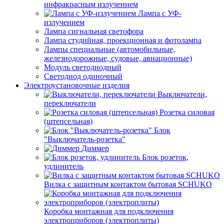
инфракрасным излучением
Лампа с УФ-
излучением
Лампа сигнальная светофора
Лампа студийная, проекционная и фотолампа
Лампы специальные (автомобильные,
железнодорожные, судовые, авиационные)
Модуль светодиодный
Светодиод одиночный
Электроустановочные изделия
Выключатели,
переключатели
Розетка силовая
(штепсельная)
Блок
"Выключатель-розетка"
Диммер
Блок розеток,
удлинитель
Вилка с защитным контактом бытовая SCHUKO
Коробка монтажная для подключения
электроприборов (электроплиты)