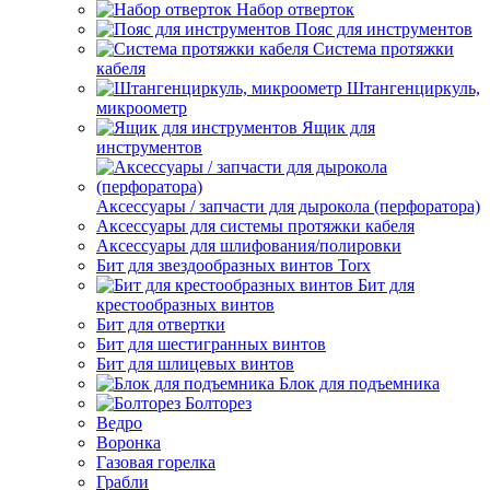
Набор отверток
Пояс для инструментов
Система протяжки
кабеля
Штангенциркуль,
микроометр
Ящик для
инструментов
Аксессуары / запчасти для дырокола (перфоратора)
Аксессуары для системы протяжки кабеля
Аксессуары для шлифования/полировки
Бит для звездообразных винтов Torx
Бит для
крестообразных винтов
Бит для отвертки
Бит для шестигранных винтов
Бит для шлицевых винтов
Блок для подъемника
Болторез
Ведро
Воронка
Газовая горелка
Грабли