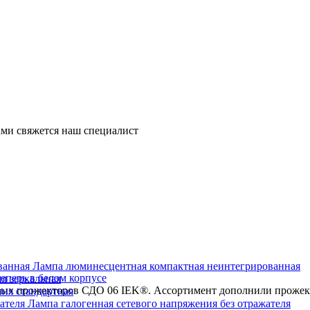
ми свяжется наш специалист
Лампа люминесцентная компактная неинтегрированная
перь в белом корпусе
я зеркальная
х прожекторов СДО 06 IEK®. Ассортимент дополнили прожекто
ия стандартная
Лампа галогенная сетевого напряжения без отражателя