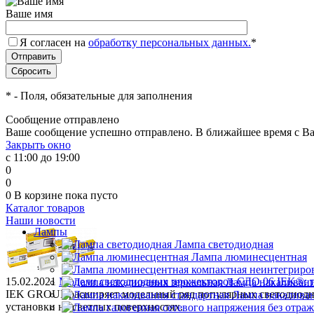
Ваше имя
Я согласен на
обработку персональных данных.
*
*
- Поля, обязательные для заполнения
Сообщение отправлено
Ваше сообщение успешно отправлено. В ближайшее время с Ва
Закрыть окно
с 11:00 до 19:00
0
0
0
В корзине
пока пусто
Каталог товаров
Наши новости
Лампы
Лампа светодиодная
Лампа люминесцентная
15.02.2021
Модели светодиодных прожекторов СДО 06 IEK®: те
Лампа накаливани
IEK GROUP расширяет модельный ряд популярных светодиодны
Лампа накаливан
установки на светлых поверхностях.