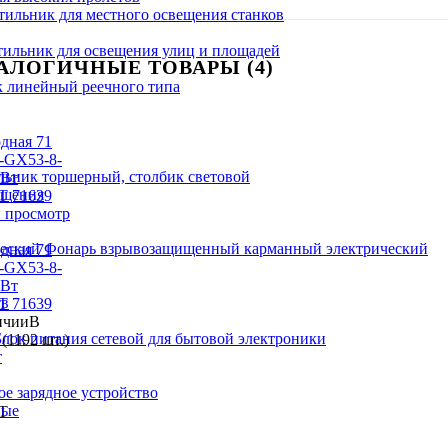
тильник для местного освещения станков
тильник для освещения улиц и площадей
АЛОГИЧНЫЕ ТОВАРЫ (4)
 линейный реечного типа
льник торшерный, столбик световой
ещения
 просмотр
Фонарь взрывозащищенный карманный электрический
дная 71
-GX53-8-
8Вт
тв
 71639
В
Блок питания сетевой для бытовой электроники
(1192 шт.)
т
е зарядное устройство
ные
Т