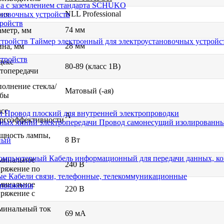
ка с заземлением стандарта SCHUKO
NLL Professional
новочных устройств
рия
тройств
74 мм
метр, мм
Таймер электронный для электроустановочных устройс
28 мм
на, мм
стройств
декс
80-89 (класс 1В)
топередачи
олнение стекла/
Матовый (-ая)
лбы
сс
Провод плоский для внутренней электропроводки
A
ргоэффективности
Провод самонесущий изолированны
щность лампы,
8 Вт
ный
Кабель информационный для передачи данных, 
минальное
240 В
ряжение по
Кабели связи, телефонные, телекоммуникационные
минальное
апряжения
220 В
ряжение с
минальный ток
69 мА