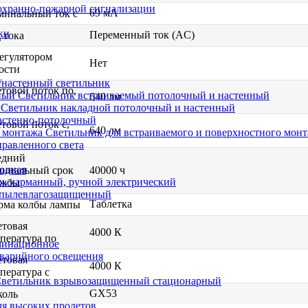
охранно-пожарной сигнализации
69 мА
минальный ток с
ки
Переменный ток (AC)
 тока
егулятором
Нет
ости
настенный светильник
товой поток по,
Светильник встраиваемый потолочный и настенный
640 лм
Светильник накладной потолочный и настенный
астенно-потолочный
товой поток с,
640 лм
Светильник для встраиваемого и поверхностного мон
равленного света
едний
иодная
минальный срок
40000 ч
ь карманный, ручной электрический
ужбы
 пылевлагозащищенный
Таблетка
рма колбы лампы
товая
4000 К
пература по
минационное
варийного освещения
товая
4000 К
пература с
ветильник взрывозащищенный стационарный
GX53
коль
ля высоких пролетов