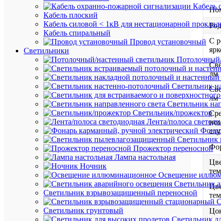
Кабель 
Но
Кабель плоский
Кабель силовой < 1кВ для нестационарной проклад
Род
Кабель спиральный
С р
Провод установочный
ярк
Светильники
Потолочный/
Све
лм
Светильник н
Све
лм
Светильник нап
Светильник/прожектор
Ср
Лента/полоса светод
но
Фонар
сл
Светильник
Фо
Прожектор переносной
Лампа настольная
Цве
Ночник
тем
Освещение иллю
Светильник а
Цве
Светильник взрывозащищенный переносной
тем
С
Светильник грунтовый
Цо
Светильник д