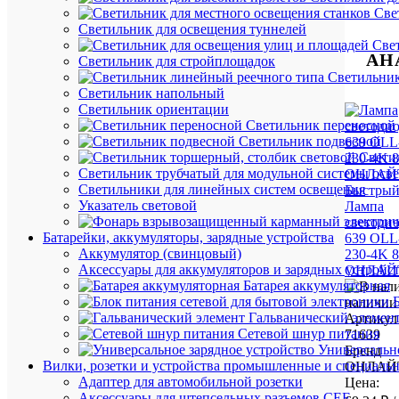
Све
Светильник для освещения туннелей
Све
АН
Светильник для стройплощадок
Светильник
Светильник напольный
Светильник ориентации
Светильник переносной
Светильник подвесной
Свети
Светильник трубчатый для модульной системы осв
Светильники для линейных систем освещения
Быстрый
Указатель световой
Лампа
светодио
Батарейки, аккумуляторы, зарядные устройства
639 OLL
Аккумулятор (свинцовый)
230-4K 
Аксессуары для аккумуляторов и зарядных устройс
ОНЛАЙТ
Батарея аккумуляторная
наличии 
Гальванический элемен
Артикул
Сетевой шнур питания
71639
Универсально
Бренд
Вилки, розетки и устройства промышленные и специаль
ОНЛАЙ
Адаптер для автомобильной розетки
Цена:
Аксессуары для штепсельных разъемов CEE