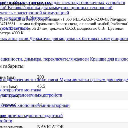
Вставка светящаяся для электроустановочных устройств
ИСАНИЕ ТОВАРА
Вставка/крышка для коммуникационных технологий
атель с электронной коммутацией
ь сумеречный (фотореле)
 светодиодная энергосберегающая 71 363 NLL-GX53-8-230-4K Navigator
04713631 – лампа нейтрального белого света, с плоской колбой,"таблетка"
я комплектный
тром 75 мм, высотой 27 мм, цоколем GX53, мощностью 8 Вт. Цветовая
ратура 4000 К.
Держатель для модульных бытовых коммутацион
Крышка для выключ
и габариты
203
на (мм)
Мультивставка / разъем для перед
45.5
ота (мм)
я открытого монтажа
электроустановочных устройств
43.5
рина (мм)
47
 (грамм)
лючатель кнопочный миниатюрный
чие
ник розетки мультистандартный
ройств
NAVIGATOR
оизводитель