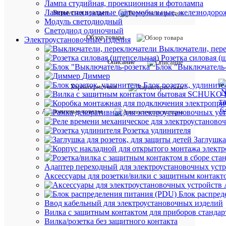
Лампа студийная, проекционная и фотолампа
Лампы специальные (автомобильные, железнодорож
Вернуться в раздел
Модуль светодиодный
Светодиод одиночный
Обзор товара
Электроустановочные изделия
Выключатели, пер
Розетка силовая (
Описание
Блок "Выключатель-
Диммер
Блок розеток, удлините
Характеристики
Аналогичные товары
Розетка удлинителя
Заглушка
Адаптер переходный для электроустановочных уст
Аксессуары для розетки/вилки с защитным контак
Блок распред
Ввод кабельный для электроустановочных изделий
Вилка с защитным контактом для приборов станд
Вилка/розетка без защитного контакта