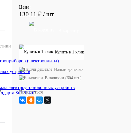
Цена:
130.11 ₽
/ шт.
В корзину
стики
Купить в 1 клик
троприборов (электроплиты)
Нашли дешевле
чных устройств
В наличии (604 шт.)
ажа электроустановочных устройств
я)
Поделиться
стандарта SCHUKO