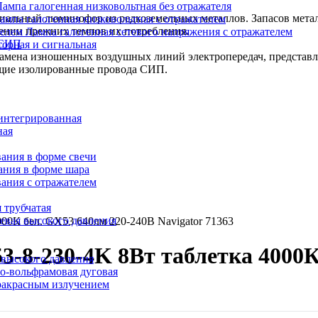
Лампа галогенная низковольтная без отражателя
циальный люминофор из редкоземельных металлов. Запасов метал
ампа галогенная низковольтная с отражателем
нении прежних темпов их потребления.
Лампа галогенная сетевого напряжения с отражателем
 СИП
орная и сигнальная
 замена изношенных воздушных линий электропередач, представ
ущие изолированные провода СИП.
интегрированная
ная
ания в форме свечи
ания в форме шара
ания с отражателем
 трубчатая
евая высокого давления
00К бел. GX53 640лм 220-240В Navigator 71363
-8-230-4K 8Вт таблетка 4000К
 высокого давления
о-вольфрамовая дуговая
ракрасным излучением