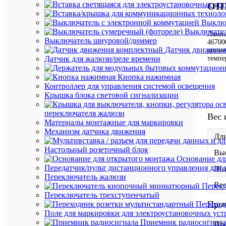
ОП
Выключ
Выключател
Лампа
Выключатель шнуровой/диммер
46700
Датчик движени
диаме
темпе
Датчик для жалюзи/реле времени
Кнопка нажимная
Контроллер для управления системой освещения
Крышка блока световой сигнализации
переключателя жалюзи
Вес 
Материалы монтажные для маркировки
Механизм датчика движения
Дли
Настольный розеточный блок
Выс
Основание дл
Передатчик/пульт дистанционного управления для 
Ши
Переключатель жалюзи
Вес
Перек
Переключатель трехступенчатый
Про
Переход
Поле для маркировки для электроустановочных уст
Приемник радиосигнала
Пр