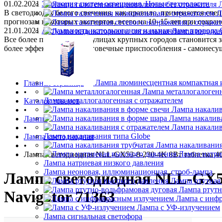
01.02.2021
Эволюция систем освещения. Новые технологии
В светодиодах белого свечения, как правило, применяется спе
Л
прогнозам некоторых экспертов, всего на 10–15 лет при сохра
21.01.2021
Актуальность использования и назначение провода
Лампа индикат
Все более популярной на улицах крупных городов становится
более эффективные и долговечные приспособления - самонес
Лампа люминесцентная компактная 
Главная страница
Лампа металлогалоген
•
Лампа металлогалогенная с отражателем
Каталог товаров
Лампа накалив
•
Лампа накалив
Лампы
Лампа накалив
•
Лампа накаливания типа Globe
Лампа светодиодная
Лампа накаливания
•
Лампа натри
Лампа светодиодная NLL-GX53-8-230-4K 8Вт таблетка 40
Лампа натриевая низкого давления
Лампа неоновая, иллюминационная, строб-лампа
Лампа светодиодная NLL-GX53
Лампа ртутная
Лампа ртутн
Navigator 71363
Лампа с инф
Лампа с УФ-излучением
Лампа сигнальная светофора