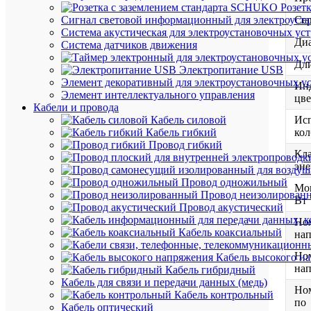
Розет
Сигнал световой информационный для электроуста
Се
Система акустическая для электроустановочных ус
Диа
Система датчиков движения
Дли
Электропитание USB
Элемент декоративный для электроустановочных у
Ин
Элемент интеллектуального управления
цве
Кабели и провода
Исп
Кабель силовой
ко
Кабель гибкий
Провод гибкий
Кла
эне
Провод одножильный
Мо
Провод неизолирован
Вт
Провод акустический
Но
Кабель коаксиальный
нап
Но
Кабель высокого н
нап
Кабель гибридный
Кабель для связи и передачи данных (медь)
Но
Кабель контрольный
по
Кабель оптический