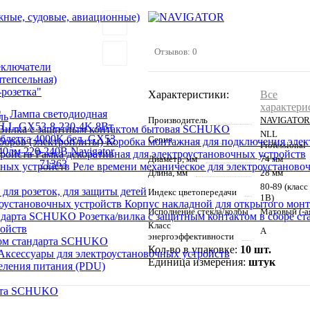
ные, судовые, авиационные)
Отзывов: 0
еключатели
штепсельная)
розетка"
Характеристики:
Все
характери
ль
Производитель
NAVIGATOR
Вилка с защитным контактом бытовая SCHUKO
NLL
Серия
Коробка монтажная для подключения элек
Professional
Рамка декоративная для электроустановочных устройств
Диаметр, мм
74 мм
Реле времени механическое для электроустаново
Длина, мм
28 мм
80-89 (класс
 для розеток, для защиты детей
Индекс цветопередачи
1В)
Корпус накладной для открытого монт
Исполнение стекла/колбы
Матовый (-а
Розетка/вилка с защитным контактом в сборе 
Класс
ройств
A
энергоэффективности
том стандарта SCHUKO
Кол-во в упаковке:
10 шт.
Аксессуары для электроустановочных устройств
Единица измерения:
штук
еления питания (PDU)
арта SCHUKO