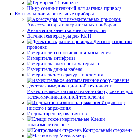
Термореле
Шнур соединительный для датчика-привода
Контрольно-измерительные приборы
Аксессуары для измерительных приборов
Анализатор качества электроэнергии
Датчик температуры для КИП
Детектор скрытой
проводки
Измерители сопротивления заземления
Измеритель антифриза
Измеритель влажности материала
Измеритель длины кабеля
Измеритель температуры и климата
Измерительное-/испытательное оборудование для
телекоммуникационной технологии
Индикатор
низкого напряжения
Индикатор чередования фаз
Клещи
токоизмерительные
Контрольный стержень
Мегаомметр