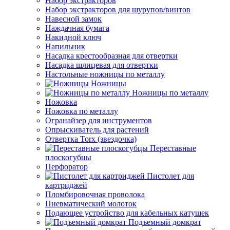
Набор экстракторов
Набор экстракторов для шурупов/винтов
Навесной замок
Наждачная бумага
Накидной ключ
Напильник
Насадка крестообразная для отвертки
Насадка шлицевая для отвертки
Настольные ножницы по металлу
Ножницы
Ножницы по металлу
Ножовка
Ножовка по металлу
Огранайзер для инструментов
Опрыскиватель для растений
Отвертка Torx (звездочка)
Переставные
плоскогубцы
Перфоратор
Пистолет для
картриджей
Пломбировочная проволока
Пневматический молоток
Подающее устройство для кабельных катушек
Подъемный домкрат