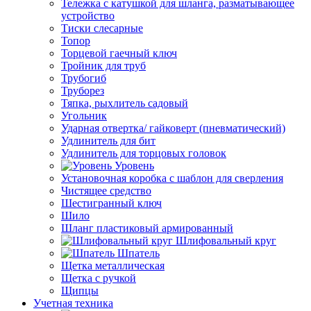
Тележка с катушкой для шланга, разматывающее
устройство
Тиски слесарные
Топор
Торцевой гаечный ключ
Тройник для труб
Трубогиб
Труборез
Тяпка, рыхлитель садовый
Угольник
Ударная отвертка/ гайковерт (пневматический)
Удлинитель для бит
Удлинитель для торцовых головок
Уровень
Установочная коробка с шаблон для сверления
Чистящее средство
Шестигранный ключ
Шило
Шланг пластиковый армированный
Шлифовальный круг
Шпатель
Щетка металлическая
Щетка с ручкой
Щипцы
Учетная техника