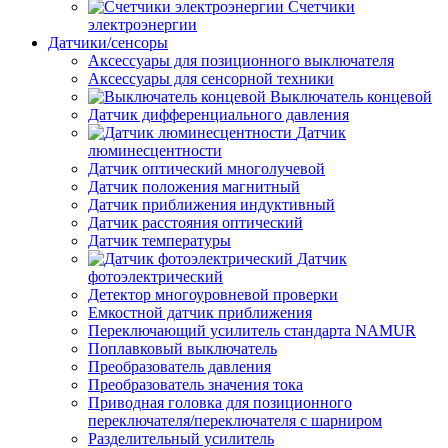
Счетчики
электроэнергии
Датчики/сенсоры
Аксессуары для позиционного выключателя
Аксессуары для сенсорной техники
Выключатель концевой
Датчик дифференциального давления
Датчик
люминесцентности
Датчик оптический многолучевой
Датчик положения магнитный
Датчик приближения индуктивный
Датчик расстояния оптический
Датчик температуры
Датчик
фотоэлектрический
Детектор многоуровневой проверки
Емкостной датчик приближения
Переключающий усилитель стандарта NAMUR
Поплавковый выключатель
Преобразователь давления
Преобразователь значения тока
Приводная головка для позиционного
переключателя/переключателя с шарниром
Разделительный усилитель