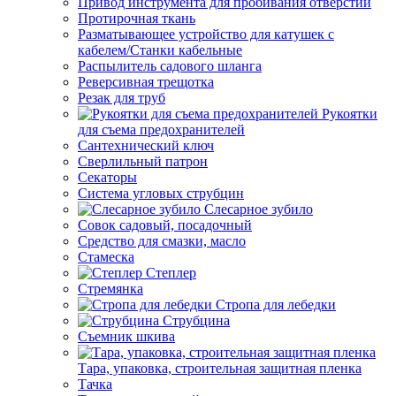
Привод инструмента для пробивания отверстий
Протирочная ткань
Разматывающее устройство для катушек с
кабелем/Станки кабельные
Распылитель садового шланга
Реверсивная трещотка
Резак для труб
Рукоятки
для съема предохранителей
Сантехнический ключ
Сверлильный патрон
Секаторы
Система угловых струбцин
Слесарное зубило
Совок садовый, посадочный
Средство для смазки, масло
Стамеска
Степлер
Стремянка
Стропа для лебедки
Струбцина
Съемник шкива
Тара, упаковка, строительная защитная пленка
Тачка