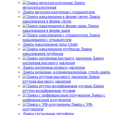
Лампа
металлогалогенная
Лампа металлогалогенная с отражателем
Лампа
накаливания в форме свечи
Лампа
накаливания в форме шара
Лампа
накаливания с отражателем
Лампа накаливания типа Globe
Лампа
накаливания трубчатая
Лампа
натриевая высокого давления
Лампа натриевая низкого давления
Лампа неоновая, иллюминационная, строб-лампа
Лампа
ртутная высокого давления
Лампа
ртутно-вольфрамовая дуговая
Лампа с
инфракрасным излучением
Лампа с УФ-
излучением
Лампа сигнальная светофора