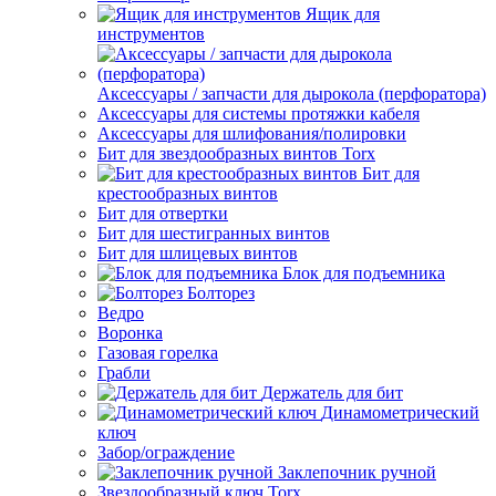
Ящик для
инструментов
Аксессуары / запчасти для дырокола (перфоратора)
Аксессуары для системы протяжки кабеля
Аксессуары для шлифования/полировки
Бит для звездообразных винтов Torx
Бит для
крестообразных винтов
Бит для отвертки
Бит для шестигранных винтов
Бит для шлицевых винтов
Блок для подъемника
Болторез
Ведро
Воронка
Газовая горелка
Грабли
Держатель для бит
Динамометрический
ключ
Забор/ограждение
Заклепочник ручной
Звездообразный ключ Torx