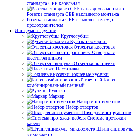
стандарта СЕЕ кабельная
Розетка стандарта СЕЕ накладного монтажа
Розетка стандарта СЕЕ с выключателем, с
предохранителем
Инструмент ручной
Круглогубцы
Кусачки бокорезы
Отвертка крестовая
Отвертка с
шестигранником
Отвертка шлицевая
Пассатижи
Торцевые кусачки
Ключ
комбинированный гаечный
Рулетка
Маркер
Набор инструментов
Набор отверток
Пояс для инструментов
Система протяжки
кабеля
Штангенциркуль,
микроометр