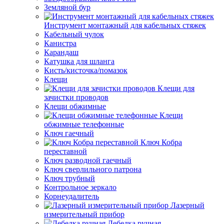
Земляной бур
Инструмент монтажный для кабельных стяжек
Кабельный чулок
Канистра
Карандаш
Катушка для шланга
Кисть/кисточка/помазок
Клещи
Клещи для
зачистки проводов
Клещи обжимные
Клещи
обжимные телефонные
Ключ гаечный
Ключ Кобра
переставной
Ключ разводной гаечный
Ключ сверлильного патрона
Ключ трубный
Контрольное зеркало
Корнеудалитель
Лазерный
измерительный прибор
Лебедка ручная