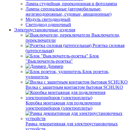
Лампа студийная, проекционная и фотолампа
Лампы специальные (автомобильные,
железнодорожные, судовые, авиационные)
Модуль светодиодный
Светодиод одиночный
Электроустановочные изделия
Выключатели,
переключатели
Розетка силовая
(штепсельная)
Блок
"Выключатель-розетка"
Диммер
Блок розеток,
удлинитель
Вилка с защитным контактом бытовая SCHUKO
Коробка монтажная для подключения
электроприборов (электроплиты)
Рамка декоративная для электроустановочных
устройств