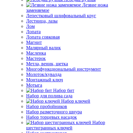
Лезвие ножа
заменяемое
Лепестковый шлифовальный круг
Лестница, лазы
Лом
Лопата
Лопата совковая
Магнит
Малярный валик
Масленка
Мастерок
Метла, веник, щетка
Многофункциональный инструмент
Молоток/кувалда
Монтажный ключ
Мотыга
Набор бит
Набор для полива сада
Набор ключей
Набор пробойников
Набор разметочного шнура
Набор торцевых насадок
Набор
шестигранных ключей