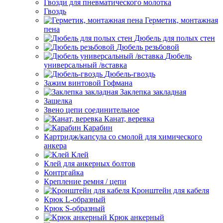
Гвозди для пневматического молотка
Гвоздь
Герметик, монтажная
пена
Дюбель для полых стен
Дюбель резьбовой
Дюбель
универсальный /вставка
Дюбель-гвоздь
Зажим винтовой Гофмана
Заклепка закладная
Защелка
Звено цепи соединительное
Канат, веревка
Карабин
Картридж/капсула со смолой для химического
анкера
Клей
Клей для анкерных болтов
Контргайка
Крепление ремня / цепи
Кронштейн для кабеля
Крюк L-образный
Крюк S-образный
Крюк анкерный