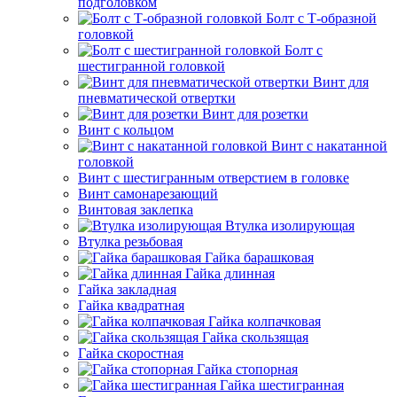
подголовком
Болт с Т-образной
головкой
Болт с
шестигранной головкой
Винт для
пневматической отвертки
Винт для розетки
Винт с кольцом
Винт с накатанной
головкой
Винт с шестигранным отверстием в головке
Винт самонарезающий
Винтовая заклепка
Втулка изолирующая
Втулка резьбовая
Гайка барашковая
Гайка длинная
Гайка закладная
Гайка квадратная
Гайка колпачковая
Гайка скользящая
Гайка скоростная
Гайка стопорная
Гайка шестигранная