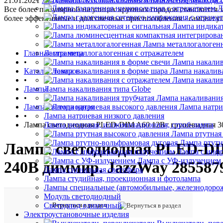
21.01.2021
Актуальность использования и назначение провода
Л
Все более популярной на улицах крупных городов становится
более эффективные и долговечные приспособления - самонес
Лампа индикат
Лампа металлогалоген
Главная страница
Лампа металлогалогенная с отражателем
•
Лампа накалив
Каталог товаров
Лампа накалив
•
Лампа накалив
Лампы
Лампа накаливания типа Globe
•
Лампа накаливания
Лампа светодиодная
Лампа натри
•
Лампа натриевая низкого давления
Лампа светодиодная PLED-DIM A60 12Вт грушевидная 300
Лампа неоновая, иллюминационная, строб-лампа
Лампа ртутная
Лампа ртутн
Лампа светодиодная PLED-DIM
Лампа с инф
Лампа с УФ-излучением
240В диммир. JazzWay 285587
Лампа сигнальная светофора
Лампа студийная, проекционная и фотолампа
Лампы специальные (автомобильные, железнодорож
Модуль светодиодный
Вернуться в раздел
Светодиод одиночный
Электроустановочные изделия