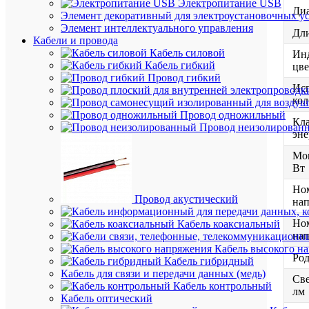
Электропитание USB
Диа
Элемент декоративный для электроустановочных у
Элемент интеллектуального управления
Дли
Кабели и провода
Кабель силовой
Ин
Кабель гибкий
цве
Провод гибкий
Исп
ко
Провод одножильный
Кла
Провод неизолирован
эне
Мо
Вт
Но
Провод акустический
нап
Но
Кабель коаксиальный
нап
Кабель высокого н
Род
Кабель гибридный
Кабель для связи и передачи данных (медь)
Све
Кабель контрольный
лм
Кабель оптический