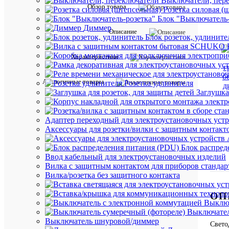
Выключатели, пер
Обзор товара
Розетка силовая (
Блок "Выключатель-
Диммер
Описание
Блок розеток, удлините
Характеристики
Аналогичные товары
Розетка удлинителя
Заглушка
Адаптер переходный для электроустановочных уст
Аксессуары для розетки/вилки с защитным контак
Блок распред
Ввод кабельный для электроустановочных изделий
Вилка с защитным контактом для приборов станд
Вилка/розетка без защитного контакта
ОП
Выключ
Выключател
Выключатель шнуровой/диммер
Свето