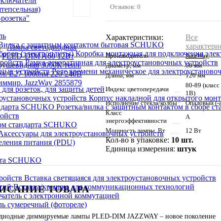
еключатели
Отзывов: 0
штепсельная)
розетка"
ль
Характеристики:
Все
Вилка с защитным контактом бытовая SCHUKO
характери
Коробка монтажная для подключения элек
Производитель
JazzWay
Рамка декоративная для электроустановочных устройств
Диаметр, мм
60 мм
Реле времени механическое для электроустаново
Длина, мм
120 мм
80-89 (класс
 для розеток, для защиты детей
Индекс цветопередачи
1В)
Корпус накладной для открытого монт
Исполнение стекла/колбы
Опаловый (-а
Розетка/вилка с защитным контактом в сборе 
Класс
ройств
A
энергоэффективности
том стандарта SCHUKO
Мощность лампы, Вт
12 Вт
Аксессуары для электроустановочных устройств
Кол-во в упаковке:
10 шт.
еления питания (PDU)
Единица измерения:
штук
арта SCHUKO
Вставка светящаяся для электроустановочных устройств
Вставка/крышка для коммуникационных технологий
ИСАНИЕ ТОВАРА
атель с электронной коммутацией
ь сумеречный (фотореле)
диодные диммируемые лампы PLED-DIM JAZZWAY – новое поколение