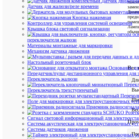
Датчик движени
лампо
Датчик для жалюзи/реле времени
замен
Димм
предн
Кнопка нажимная
поме
Контроллер для управления системой освещения
Лампы
Крышка блока световой сигнализации
обычн
переключателя жалюзи
Материалы монтажные для маркировки
Механизм датчика движения
Настольный розеточный блок
Вес 
Основание дл
Передатчик/пульт дистанционного управления для 
Переключатель жалюзи
Дли
Перек
Выс
Переключатель трехступенчатый
Переход
Ши
Поле для маркировки для электроустановочных уст
Приемник радиосигнала
Вес
Розет
Сигнал световой информационный для электроуста
Про
Система акустическая для электроустановочных ус
Система датчиков движения
Пр