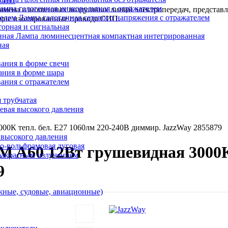
 СИП
ампа галогенная низковольтная с отражателем
 замена изношенных воздушных линий электропередач, представ
Лампа галогенная сетевого напряжения с отражателем
ущие изолированные провода СИП.
орная и сигнальная
Лампа люминесцентная компактная интегрированная
ная
ания в форме свечи
ания в форме шара
ания с отражателем
 трубчатая
евая высокого давления
0К тепл. бел. E27 1060лм 220-240В диммир. JazzWay 2855879
 высокого давления
о-вольфрамовая дуговая
 A60 12Вт грушевидная 3000К т
ракрасным излучением
9
ные, судовые, авиационные)