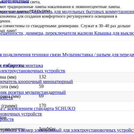
я комплектный
вых источников света,
яют традиционные лампы накаливания и люминесцентные лампы.
Держатель для модульных бытовых коммутацион
ируемые лампы PLED-DIM
азначены для создания комфортного регулируемого освещения в
щении.
 совместимы со стандартными диммерами. Служат в 30–40 раз дольше
ых ламп!
Крышка для выключ
Мультивставка / разъем для перед
и габариты
я открытого монтажа
электроустановочных устройств
132
на (мм)
лючатель кнопочный миниатюрный
59
ота (мм)
ник розетки мультистандартный
69
рина (мм)
ройств
170
 (грамм)
ка с заземлением стандарта SCHUKO
новочных устройств
чие
тройств
JazzWay
оизводитель
Таймер электронный для электроустановочных устройс