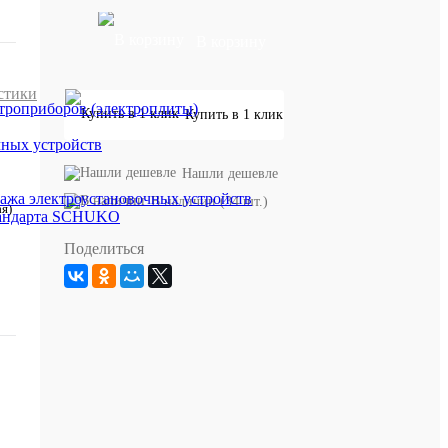
В корзину
стики
троприборов (электроплиты)
Купить в 1 клик
чных устройств
Нашли дешевле
ажа электроустановочных устройств
В наличии (34 шт.)
я)
стандарта SCHUKO
Поделиться