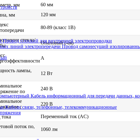
60 мм
метр, мм
стройств
120 мм
на, мм
декс
80-89 (класс 1В)
топередачи
олнение стекла/
Провод плоский для внутренней электропроводки
Опаловый (-ая)
лбы
Провод самонесущий изолированны
сс
ный
A
ргоэффективности
щность лампы,
12 Вт
минальное
240 В
ряжение по
Кабель информационный для передачи данных, 
минальное
220 В
ряжение с
Кабели связи, телефонные, телекоммуникационные
апряжения
Переменный ток (AC)
 тока
товой поток по,
1060 лм