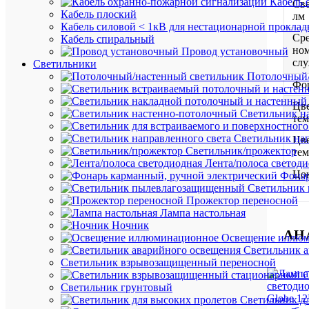
Кабель 
Све
Кабель плоский
лм
Кабель силовой < 1кВ для нестационарной проклад
Ср
Кабель спиральный
но
Провод установочный
сл
Светильники
Потолочный/
Фо
Цве
Светильник н
тем
Светильник нап
Цве
Светильник/прожектор
тем
Лента/полоса светод
Цо
Фонар
Светильник
Прожектор переносной
Лампа настольная
Ночник
АН
Освещение иллю
Светильник а
Светильник взрывозащищенный переносной
С
Светильник грунтовый
Светильник д