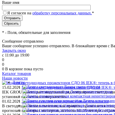
Ваше имя
Я согласен на
обработку персональных данных.
*
*
- Поля, обязательные для заполнения
Сообщение отправлено
Ваше сообщение успешно отправлено. В ближайшее время с Ва
Закрыть окно
с 11:00 до 19:00
0
0
0
В корзине
пока пусто
Каталог товаров
Наши новости
Лампы
Лампа светодиодная
15.02.2021
Модели светодиодных прожекторов СДО 06 IEK®: те
Лампа люминесцентная
IEK GROUP расширяет модельный ряд популярных светодиодны
установки на светлых поверхностях.
Лампа накаливани
01.02.2021
Эволюция систем освещения. Новые технологии
Лампа накаливан
В светодиодах белого свечения, как правило, применяется спе
прогнозам некоторых экспертов, всего на 10–15 лет при сохра