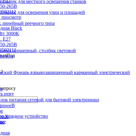
тильник для местного освещения станков
тильник для освещения улиц и площадей
 просмотр
 линейный реечного типа
дная Black
2Вт 3000К
л. E27
150-265В
2502112
льник торшерный, столбик световой
Под
ещения
12
Фонарь взрывозащищенный карманный электрический
запросу
тв
ть цену
Блок питания сетевой для бытовой электроники
т
В
ое
е зарядное устройство
К
ные
ию