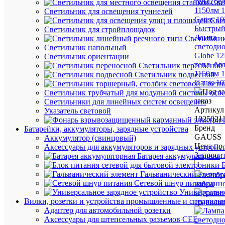
Све
Светильник для освещения туннелей
Све
Быстрый
Светильник для стройплощадок
Лампа
Светильник
светодио
Светильник напольный
Globe 1
Светильник ориентации
тепл. бе
Светильник переносной
1150лм 
Светильник подвесной
Gauss 10
Свети
Светильник трубчатый для модульной системы осв
заказ
Светильники для линейных систем освещения
Артикул
Указатель световой
1025021
Бренд
Батарейки, аккумуляторы, зарядные устройства
GAUSS
Аккумулятор (свинцовый)
Цена по 
Аксессуары для аккумуляторов и зарядных устройс
Запроси
Батарея аккумуляторная
Гальванический элемен
Сетевой шнур питания
избранн
Универсально
Вилки, розетки и устройства промышленные и специаль
сравнен
Адаптер для автомобильной розетки
Аксессуары для штепсельных разъемов CEE