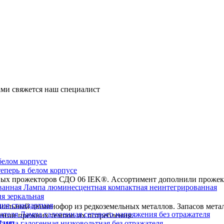
ми свяжется наш специалист
перь в белом корпусе
х прожекторов СДО 06 IEK®. Ассортимент дополнили прожекто
Лампа люминесцентная компактная неинтегрированная
я зеркальная
ия стандартная
циальный люминофор из редкоземельных металлов. Запасов метал
Лампа галогенная сетевого напряжения без отражателя
нении прежних темпов их потребления.
Лампа галогенная низковольтная без отражателя