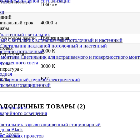
охранно-пожарной сигнализации
товой поток с,
1060 лм
ки
едний
минальный срок
40000 ч
ужбы
настенный светильник
Грушевидная
рма колбы лампы
Светильник встраиваемый потолочный и настенный
Светильник накладной потолочный и настенный
товая
3000 К
астенно-потолочный
пература по
Светильник для встраиваемого и поверхностного мон
равленного света
товая
3000 К
пература с
иодная
E27
коль
ь карманный, ручной электрический
 пылевлагозащищенный
АЛОГИЧНЫЕ ТОВАРЫ (2)
минационное
варийного освещения
ветильник взрывозащищенный стационарный
ля высоких пролетов