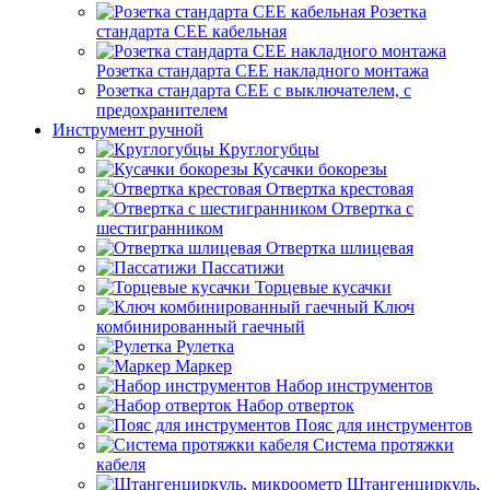
Розетка
стандарта СЕЕ кабельная
Розетка стандарта СЕЕ накладного монтажа
Розетка стандарта СЕЕ с выключателем, с
предохранителем
Инструмент ручной
Круглогубцы
Кусачки бокорезы
Отвертка крестовая
Отвертка с
шестигранником
Отвертка шлицевая
Пассатижи
Торцевые кусачки
Ключ
комбинированный гаечный
Рулетка
Маркер
Набор инструментов
Набор отверток
Пояс для инструментов
Система протяжки
кабеля
Штангенциркуль,