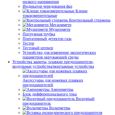
низкого напряжения
Индикатор чередования фаз
Клещи
токоизмерительные
Контрольный стержень
Мегаомметр
Мультиметр
Погружная трубка
Портативный детектор газа
Тестер
Тестовый штекер
Устройство для измерение экологических
параметров окружающей среды
Устройства защиты, плавкие предохранители,
модульные устройства/монтажные устройства
Аксессуары для ножевых плавких
предохранителей
Амперметры
Блок дифференциального тока
Вилочный
предохранитель
Вольтметры