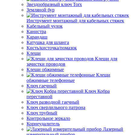
Звездообразный ключ Torx
Земляной бур
Инструмент монтажный для кабельных стяжек
Кабельный чулок
Канистра
Карандаш
Катушка для шланга
Кисть/кисточка/помазок
Клещи
Клещи для
зачистки проводов
Клещи обжимные
Клещи
обжимные телефонные
Ключ гаечный
Ключ Кобра
переставной
Ключ разводной гаечный
Ключ сверлильного патрона
Ключ трубный
Контрольное зеркало
Корнеудалитель
Лазерный
измерительный прибор