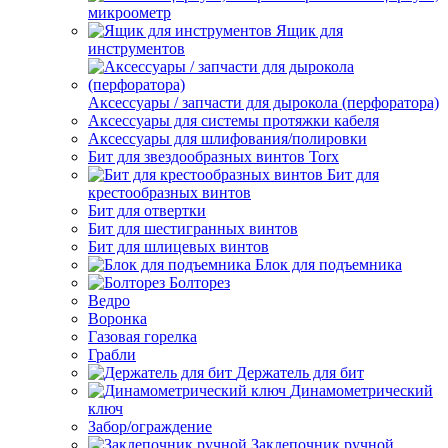
микроометр
Ящик для
инструментов
Аксессуары / запчасти для дырокола (перфоратора)
Аксессуары для системы протяжки кабеля
Аксессуары для шлифования/полировки
Бит для звездообразных винтов Torx
Бит для
крестообразных винтов
Бит для отвертки
Бит для шестигранных винтов
Бит для шлицевых винтов
Блок для подъемника
Болторез
Ведро
Воронка
Газовая горелка
Грабли
Держатель для бит
Динамометрический
ключ
Забор/ограждение
Заклепочник ручной