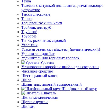
Тачка
Тележка с катушкой для шланга, разматывающее
устройство
Тиски слесарные
Топор
Торцевой гаечный ключ
Тройник для труб
Трубогиб
Труборез
Тяпка, рыхлитель садовый
Угольник
Ударная отвертка/ гайковерт (пневматический)
Удлинитель для бит
Удлинитель для торцовых головок
Уровень
Установочная коробка с шаблон для сверления
Чистящее средство
Шестигранный ключ
Шило
Шланг пластиковый армированный
Шлифовальный круг
Шпатель
Щетка металлическая
Щетка с ручкой
Щипцы