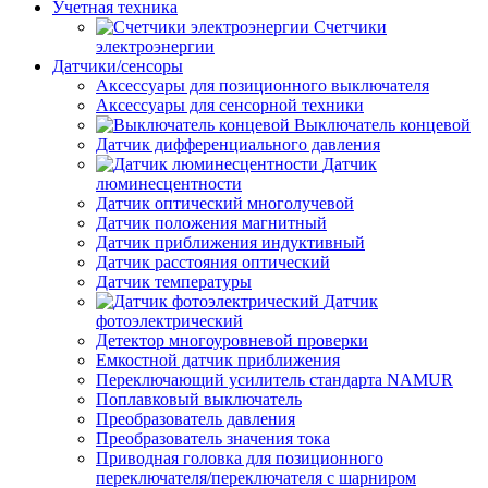
Учетная техника
Счетчики
электроэнергии
Датчики/сенсоры
Аксессуары для позиционного выключателя
Аксессуары для сенсорной техники
Выключатель концевой
Датчик дифференциального давления
Датчик
люминесцентности
Датчик оптический многолучевой
Датчик положения магнитный
Датчик приближения индуктивный
Датчик расстояния оптический
Датчик температуры
Датчик
фотоэлектрический
Детектор многоуровневой проверки
Емкостной датчик приближения
Переключающий усилитель стандарта NAMUR
Поплавковый выключатель
Преобразователь давления
Преобразователь значения тока
Приводная головка для позиционного
переключателя/переключателя с шарниром