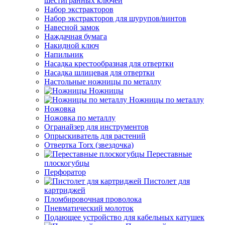
шестигранных ключей
Набор экстракторов
Набор экстракторов для шурупов/винтов
Навесной замок
Наждачная бумага
Накидной ключ
Напильник
Насадка крестообразная для отвертки
Насадка шлицевая для отвертки
Настольные ножницы по металлу
Ножницы
Ножницы по металлу
Ножовка
Ножовка по металлу
Огранайзер для инструментов
Опрыскиватель для растений
Отвертка Torx (звездочка)
Переставные
плоскогубцы
Перфоратор
Пистолет для
картриджей
Пломбировочная проволока
Пневматический молоток
Подающее устройство для кабельных катушек