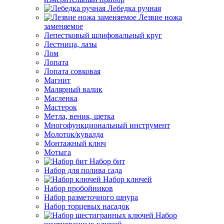
Лебедка ручная
Лезвие ножа
заменяемое
Лепестковый шлифовальный круг
Лестница, лазы
Лом
Лопата
Лопата совковая
Магнит
Малярный валик
Масленка
Мастерок
Метла, веник, щетка
Многофункциональный инструмент
Молоток/кувалда
Монтажный ключ
Мотыга
Набор бит
Набор для полива сада
Набор ключей
Набор пробойников
Набор разметочного шнура
Набор торцевых насадок
Набор