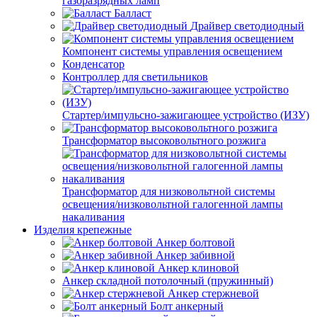
газоразрядных ламп
Балласт
Драйвер светодиодный
Компонент системы управления освещением
Конденсатор
Контроллер для светильников
Стартер/импульсно-зажигающее устройство (ИЗУ)
Трансформатор высоковольтного розжига
Трансформатор для низковольтной системы
освещения/низковольтной галогенной лампы
накаливания
Изделия крепежные
Анкер болтовой
Анкер забивной
Анкер клиновой
Анкер складной потолочный (пружинный)
Анкер стержневой
Болт анкерный