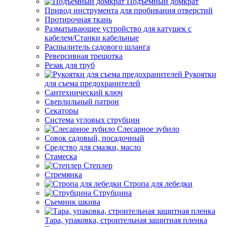
Подъемный домкрат
Привод инструмента для пробивания отверстий
Протирочная ткань
Разматывающее устройство для катушек с
кабелем/Станки кабельные
Распылитель садового шланга
Реверсивная трещотка
Резак для труб
Рукоятки
для съема предохранителей
Сантехнический ключ
Сверлильный патрон
Секаторы
Система угловых струбцин
Слесарное зубило
Совок садовый, посадочный
Средство для смазки, масло
Стамеска
Степлер
Стремянка
Стропа для лебедки
Струбцина
Съемник шкива
Тара, упаковка, строительная защитная пленка