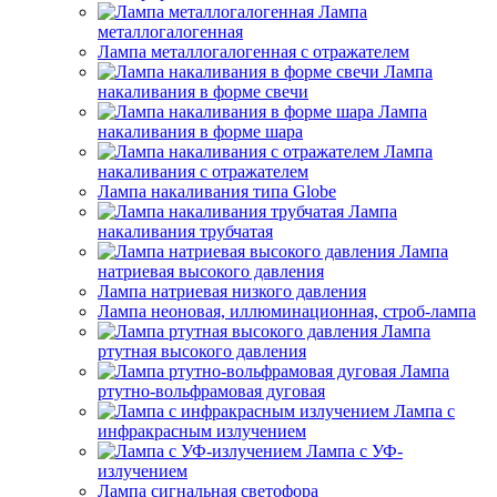
Лампа
металлогалогенная
Лампа металлогалогенная с отражателем
Лампа
накаливания в форме свечи
Лампа
накаливания в форме шара
Лампа
накаливания с отражателем
Лампа накаливания типа Globe
Лампа
накаливания трубчатая
Лампа
натриевая высокого давления
Лампа натриевая низкого давления
Лампа неоновая, иллюминационная, строб-лампа
Лампа
ртутная высокого давления
Лампа
ртутно-вольфрамовая дуговая
Лампа с
инфракрасным излучением
Лампа с УФ-
излучением
Лампа сигнальная светофора