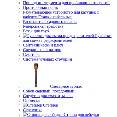
Привод инструмента для пробивания отверстий
Протирочная ткань
Разматывающее устройство для катушек с
кабелем/Станки кабельные
Распылитель садового шланга
Реверсивная трещотка
Резак для труб
Рукоятки
для съема предохранителей
Сантехнический ключ
Сверлильный патрон
Секаторы
Система угловых струбцин
Слесарное зубило
Совок садовый, посадочный
Средство для смазки, масло
Стамеска
Степлер
Стремянка
Стропа для лебедки