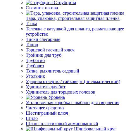
Струбцина
Съемник шкива
Тара, упаковка, строительная защитная пленка
Тачка
Тележка с катушкой для шланга, разматывающее
устройство
Тиски слесарные
Топор
Торцевой гаечный ключ
Тройник для труб
Трубогиб
Труборез
Тяпка, рыхлитель садовый
Угольник
Ударная отвертка/ гайковерт (пневматический)
Удлинитель для бит
Удлинитель для торцовых головок
Уровень
Установочная коробка с шаблон для сверления
Чистящее средство
Шестигранный ключ
Шило
Шланг пластиковый армированный
Шлифовальный круг