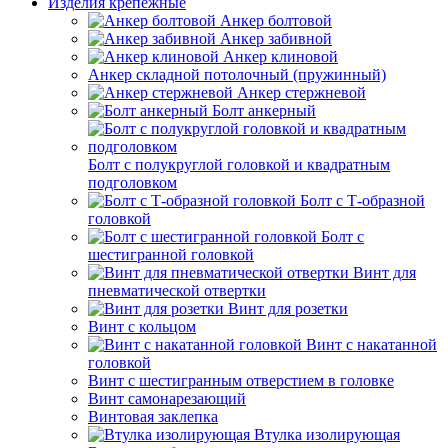
Изделия крепежные
Анкер болтовой
Анкер забивной
Анкер клиновой
Анкер складной потолочный (пружинный)
Анкер стержневой
Болт анкерный
Болт с полукруглой головкой и квадратным
подголовком
Болт с Т-образной
головкой
Болт с
шестигранной головкой
Винт для
пневматической отвертки
Винт для розетки
Винт с кольцом
Винт с накатанной
головкой
Винт с шестигранным отверстием в головке
Винт самонарезающий
Винтовая заклепка
Втулка изолирующая