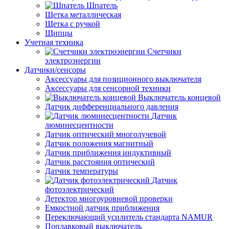
Шпатель
Щетка металлическая
Щетка с ручкой
Щипцы
Учетная техника
Счетчики
электроэнергии
Датчики/сенсоры
Аксессуары для позиционного выключателя
Аксессуары для сенсорной техники
Выключатель концевой
Датчик дифференциального давления
Датчик
люминесцентности
Датчик оптический многолучевой
Датчик положения магнитный
Датчик приближения индуктивный
Датчик расстояния оптический
Датчик температуры
Датчик
фотоэлектрический
Детектор многоуровневой проверки
Емкостной датчик приближения
Переключающий усилитель стандарта NAMUR
Поплавковый выключатель