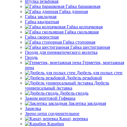
Втулка резьбовая
Гайка барашковая
Гайка длинная
Гайка закладная
Гайка квадратная
Гайка колпачковая
Гайка скользящая
Гайка скоростная
Гайка стопорная
Гайка шестигранная
Гвозди для пневматического молотка
Гвоздь
Герметик, монтажная
пена
Дюбель для полых стен
Дюбель резьбовой
Дюбель
универсальный /вставка
Дюбель-гвоздь
Зажим винтовой Гофмана
Заклепка закладная
Защелка
Звено цепи соединительное
Канат, веревка
Карабин