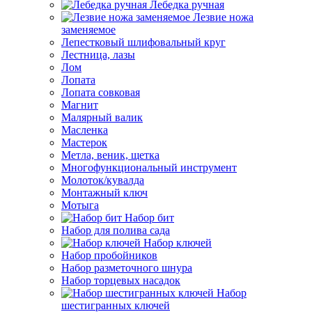
Лебедка ручная
Лезвие ножа
заменяемое
Лепестковый шлифовальный круг
Лестница, лазы
Лом
Лопата
Лопата совковая
Магнит
Малярный валик
Масленка
Мастерок
Метла, веник, щетка
Многофункциональный инструмент
Молоток/кувалда
Монтажный ключ
Мотыга
Набор бит
Набор для полива сада
Набор ключей
Набор пробойников
Набор разметочного шнура
Набор торцевых насадок
Набор
шестигранных ключей