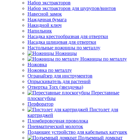
Набор экстракторов
Набор экстракторов для шурупов/винтов
Навесной замок
Наждачная бумага
Накидной ключ
Напильник
Насадка крестообразная для отвертки
Насадка шлицевая для отвертки
Настольные ножницы по металлу
Ножницы
Ножницы по металлу
Ножовка
Ножовка по металлу
Огранайзер для инструментов
Опрыскиватель для растений
Отвертка Torx (звездочка)
Переставные
плоскогубцы
Перфоратор
Пистолет для
картриджей
Пломбировочная проволока
Пневматический молоток
Подающее устройство для кабельных катушек
Подъемный домкрат