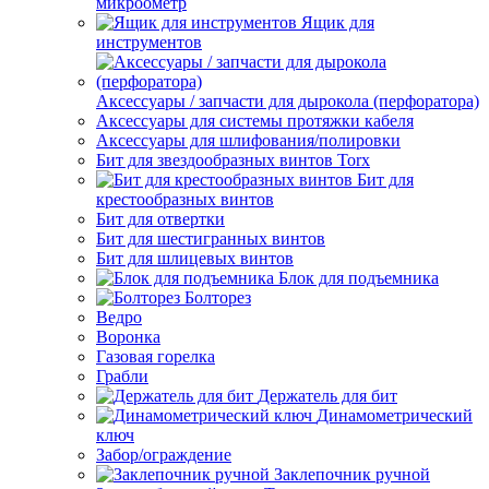
микроометр
Ящик для
инструментов
Аксессуары / запчасти для дырокола (перфоратора)
Аксессуары для системы протяжки кабеля
Аксессуары для шлифования/полировки
Бит для звездообразных винтов Torx
Бит для
крестообразных винтов
Бит для отвертки
Бит для шестигранных винтов
Бит для шлицевых винтов
Блок для подъемника
Болторез
Ведро
Воронка
Газовая горелка
Грабли
Держатель для бит
Динамометрический
ключ
Забор/ограждение
Заклепочник ручной