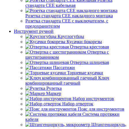
Розетка
стандарта СЕЕ кабельная
Розетка стандарта СЕЕ накладного монтажа
Розетка стандарта СЕЕ с выключателем, с
предохранителем
Инструмент ручной
Круглогубцы
Кусачки бокорезы
Отвертка крестовая
Отвертка с
шестигранником
Отвертка шлицевая
Пассатижи
Торцевые кусачки
Ключ
комбинированный гаечный
Рулетка
Маркер
Набор инструментов
Набор отверток
Пояс для инструментов
Система протяжки
кабеля
Штангенциркуль,