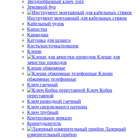
Звездообразный ключ Torx
Земляной бур
Инструмент монтажный для кабельных стяжек
Кабельный чулок
Канистра
Карандаш
Катушка для шланга
Кисть/кисточка/помазок
Клещи
Клещи для
зачистки проводов
Клещи обжимные
Клещи
обжимные телефонные
Ключ гаечный
Ключ Кобра
переставной
Ключ разводной гаечный
Ключ сверлильного патрона
Ключ трубный
Контрольное зеркало
Корнеудалитель
Лазерный
измерительный прибор