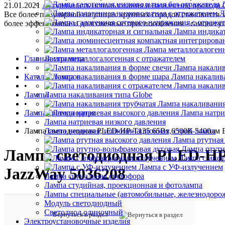
21.01.2021
Актуальность использования и назначение провода
Л
Все более популярной на улицах крупных городов становится
более эффективные и долговечные приспособления - самонес
Лампа индикат
Лампа металлогалоген
Главная страница
Лампа металлогалогенная с отражателем
•
Лампа накалив
Каталог товаров
Лампа накалив
•
Лампа накалив
Лампы
Лампа накаливания типа Globe
•
Лампа накаливания
Лампа светодиодная
Лампа натри
•
Лампа натриевая низкого давления
Лампа светодиодная PLED-HP-T135 65Вт 6500К 5400лм E2
Лампа неоновая, иллюминационная, строб-лампа
Лампа ртутная
Лампа ртутн
Лампа светодиодная PLED-HP-
Лампа с инф
Лампа с УФ-излучением
JazzWay 5036208
Лампа сигнальная светофора
Лампа студийная, проекционная и фотолампа
Лампы специальные (автомобильные, железнодорож
Модуль светодиодный
Светодиод одиночный
Вернуться в раздел
Электроустановочные изделия