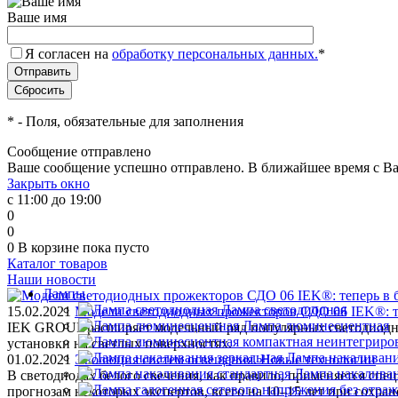
Ваше имя
Я согласен на
обработку персональных данных.
*
*
- Поля, обязательные для заполнения
Сообщение отправлено
Ваше сообщение успешно отправлено. В ближайшее время с Ва
Закрыть окно
с 11:00 до 19:00
0
0
0
В корзине
пока пусто
Каталог товаров
Наши новости
Лампы
Лампа светодиодная
15.02.2021
Модели светодиодных прожекторов СДО 06 IEK®: те
Лампа люминесцентная
IEK GROUP расширяет модельный ряд популярных светодиодны
установки на светлых поверхностях.
Лампа накаливани
01.02.2021
Эволюция систем освещения. Новые технологии
Лампа накаливан
В светодиодах белого свечения, как правило, применяется спе
прогнозам некоторых экспертов, всего на 10–15 лет при сохра