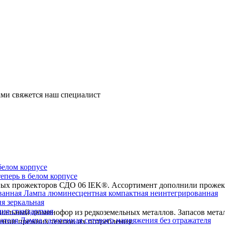
ми свяжется наш специалист
перь в белом корпусе
х прожекторов СДО 06 IEK®. Ассортимент дополнили прожекто
Лампа люминесцентная компактная неинтегрированная
я зеркальная
ия стандартная
циальный люминофор из редкоземельных металлов. Запасов метал
Лампа галогенная сетевого напряжения без отражателя
нении прежних темпов их потребления.