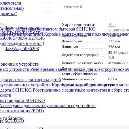
еключатели
Отзывов: 0
штепсельная)
розетка"
ль
Характеристики:
Все
Вилка с защитным контактом бытовая SCHUKO
характери
Коробка монтажная для подключения элек
Производитель
JazzWay
Диаметр, мм
135 мм
Длина, мм
238 мм
80-89 (класс
Индекс цветопередачи
1В)
Исполнение стекла/колбы
Матовый (-а
новочных устройств
Класс
Реле времени механическое для электроустаново
A+
энергоэффективности
Мощность лампы по
65 Вт
 для розеток, для защиты детей
Единица измерения:
штук
Корпус накладной для открытого монт
Розетка/вилка с защитным контактом в сборе 
ройств
том стандарта SCHUKO
Аксессуары для электроустановочных устройств
еления питания (PDU)
и габариты
арта SCHUKO