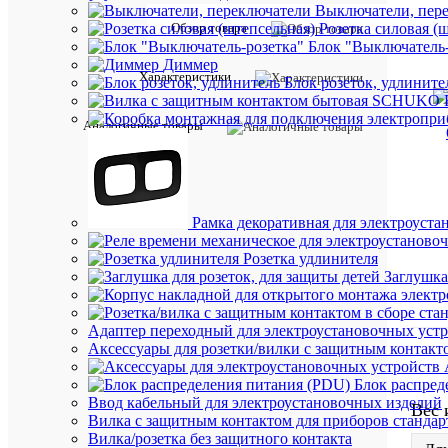
Выключатели, пер
Обзор товара
Розетка силовая (
Блок "Выключатель-
Диммер
Характеристики
Блок розеток, удлините
Аналогичные товары
Рамка декоративная для электроуста
Розетка удлинителя
Заглушка
Адаптер переходный для электроустановочных уст
Аксессуары для розетки/вилки с защитным контак
Блок распред
Ввод кабельный для электроустановочных изделий
Вес 
Вилка с защитным контактом для приборов станд
Вилка/розетка без защитного контакта