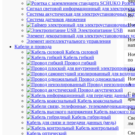
Мо
Розет
Сигнал световой информационный для электроуста
Мо
Система акустическая для электроустановочных ус
Вт
Система датчиков движения
Но
нап
Электропитание USB
Элемент декоративный для электроустановочных у
Но
Элемент интеллектуального управления
нап
Кабели и провода
Кабель силовой
Но
Кабель гибкий
по
Провод гибкий
Но
Но
Провод одножильный
А
Провод неизолирован
Провод акустический
С р
ярк
Кабель коаксиальный
Све
Кабель высокого н
Кабель гибридный
Све
Кабель для связи и передачи данных (медь)
лм
Кабель контрольный
Све
Кабель оптический