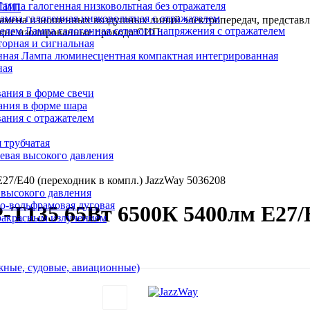
Лампа галогенная низковольтная без отражателя
 СИП
ампа галогенная низковольтная с отражателем
 замена изношенных воздушных линий электропередач, представ
Лампа галогенная сетевого напряжения с отражателем
ущие изолированные провода СИП.
орная и сигнальная
Лампа люминесцентная компактная интегрированная
ная
ания в форме свечи
ания в форме шара
ания с отражателем
 трубчатая
евая высокого давления
7/E40 (переходник в компл.) JazzWay 5036208
 высокого давления
о-вольфрамовая дуговая
T135 65Вт 6500К 5400лм E27/E
ракрасным излучением
ные, судовые, авиационные)