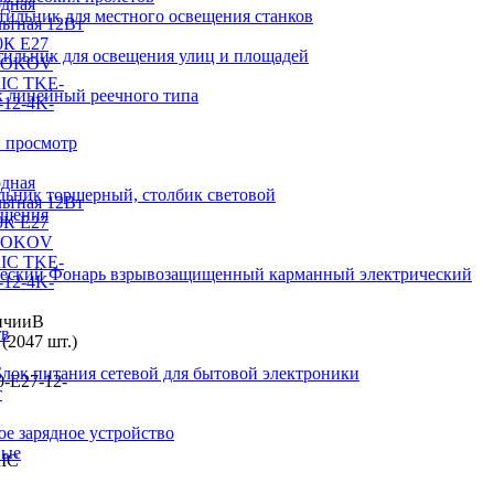
тильник для местного освещения станков
тильник для освещения улиц и площадей
 линейный реечного типа
 просмотр
одная
льник торшерный, столбик световой
ьтная 12Вт
ещения
0К Е27
 TOKOV
IC TKE-
Фонарь взрывозащищенный карманный электрический
-12-4K-
В
тв
(2047 шт.)
Блок питания сетевой для бытовой электроники
-E27-12-
т
е зарядное устройство
ные
IC