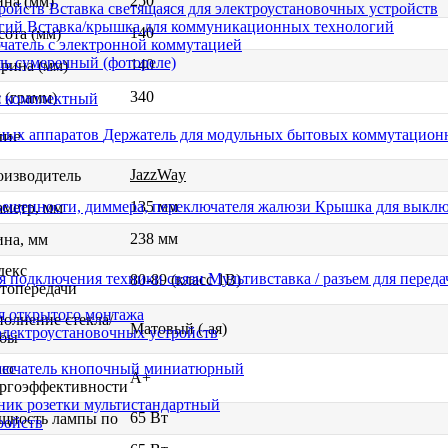
250
на (мм)
Вставка светящаяся для электроустановочных устройств
Вставка/крышка для коммуникационных технологий
140
ота (мм)
атель с электронной коммутацией
ь сумеречный (фотореле)
140
рина (мм)
340
 (грамм)
я комплектный
чие
Держатель для модульных бытовых коммутацион
JazzWay
оизводитель
135 мм
Крышка для выключ
метр, мм
238 мм
на, мм
декс
Мультивставка / разъем для перед
80-89 (класс 1В)
топередачи
я открытого монтажа
олнение стекла/
Матовый (-ая)
электроустановочных устройств
лбы
сс
лючатель кнопочный миниатюрный
A+
ргоэффективности
ник розетки мультистандартный
65 Вт
щность лампы по
ройств