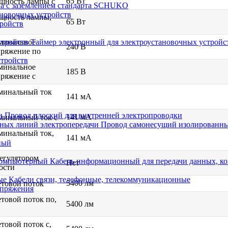
65 Вт
щность лампы с
ка с заземлением стандарта SCHUKO
новочных устройств
щность лампы,
65 Вт
тройств
минальное
Таймер электронный для электроустановочных устройс
240 В
ряжение по
стройств
минальное
185 В
ряжение с
минальный ток
141 мА
Провод плоский для внутренней электропроводки
141 мА
минальный ток с
Провод самонесущий изолированны
минальный ток,
141 мА
ный
егулятором
Кабель информационный для передачи данных, 
Нет
ости
Кабели связи, телефонные, телекоммуникационные
5400 лм
товой поток
апряжения
товой поток по,
5400 лм
товой поток с,