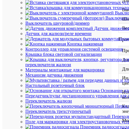
Дли
Выс
Выключ
Выключател
Ши
Выключатель шнуровой/диммер
Вес
Датчик движени
Датчик для жалюзи/реле времени
Про
Кнопка нажимная
Контроллер для управления системой освещения
Пр
Крышка блока световой сигнализации
Диа
переключателя жалюзи
Дли
Материалы монтажные для маркировки
Механизм датчика движения
Ин
цве
Настольный розеточный блок
Основание дл
Исп
Передатчик/пульт дистанционного управления для 
ко
Переключатель жалюзи
Кла
Перек
эне
Переключатель трехступенчатый
Переход
Мо
Поле для маркировки для электроустановочных уст
Приемник радиосигнала