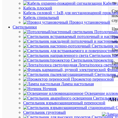
лм
Кабель 
Кабель плоский
Ср
Кабель силовой < 1кВ для нестационарной проклад
но
Кабель спиральный
сл
Провод установочный
Светильники
Цв
Потолочный/
Цве
тем
Светильник н
Цве
тем
Светильник нап
Светильник/прожектор
Цве
Лента/полоса светод
тем
Фонар
Светильник
Цо
Прожектор переносной
Лампа настольная
Ночник
Освещение иллю
Светильник а
АН
Светильник взрывозащищенный переносной
С
Светильник грунтовый
Светильник д