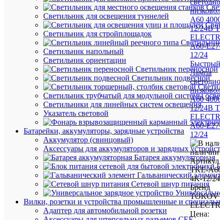
Све
Светильник для освещения туннелей
Све
Светильник для стройплощадок
Светильник
Светильник напольный
Светильник ориентации
Быстрый
Светильник переносной
Лампа
Светильник подвесной
светоди
Свети
низковол
Светильник трубчатый для модульной системы осв
А60 400
Светильники для линейных систем освещения
12/24В
Указатель световой
ELECTR
A60-E27
Батарейки, аккумуляторы, зарядные устройства
12/24
Аккумулятор (свинцовый)
Аксессуары для аккумуляторов и зарядных устройс
наличии 
Батарея аккумуляторная
Артикул
TKE-A60
Гальванический элемен
4K-12/24
Сетевой шнур питания
Бренд
Универсально
TOKOV
Вилки, розетки и устройства промышленные и специаль
ELECTR
Адаптер для автомобильной розетки
Цена:
Аксессуары для штепсельных разъемов CEE