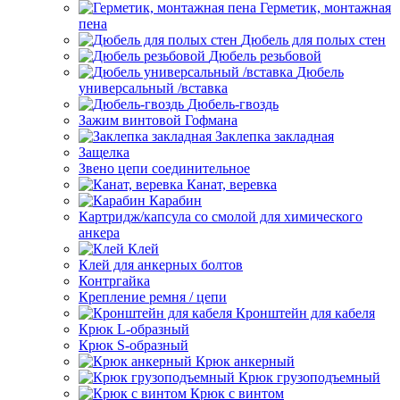
Герметик, монтажная
пена
Дюбель для полых стен
Дюбель резьбовой
Дюбель
универсальный /вставка
Дюбель-гвоздь
Зажим винтовой Гофмана
Заклепка закладная
Защелка
Звено цепи соединительное
Канат, веревка
Карабин
Картридж/капсула со смолой для химического
анкера
Клей
Клей для анкерных болтов
Контргайка
Крепление ремня / цепи
Кронштейн для кабеля
Крюк L-образный
Крюк S-образный
Крюк анкерный
Крюк грузоподъемный
Крюк с винтом