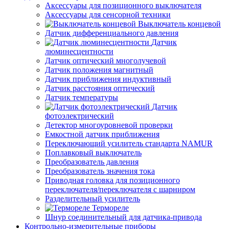
Аксессуары для позиционного выключателя
Аксессуары для сенсорной техники
Выключатель концевой
Датчик дифференциального давления
Датчик
люминесцентности
Датчик оптический многолучевой
Датчик положения магнитный
Датчик приближения индуктивный
Датчик расстояния оптический
Датчик температуры
Датчик
фотоэлектрический
Детектор многоуровневой проверки
Емкостной датчик приближения
Переключающий усилитель стандарта NAMUR
Поплавковый выключатель
Преобразователь давления
Преобразователь значения тока
Приводная головка для позиционного
переключателя/переключателя с шарниром
Разделительный усилитель
Термореле
Шнур соединительный для датчика-привода
Контрольно-измерительные приборы