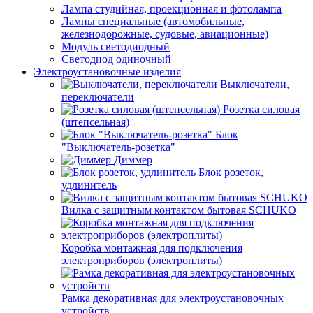
Лампа студийная, проекционная и фотолампа
Лампы специальные (автомобильные,
железнодорожные, судовые, авиационные)
Модуль светодиодный
Светодиод одиночный
Электроустановочные изделия
Выключатели,
переключатели
Розетка силовая
(штепсельная)
Блок
"Выключатель-розетка"
Диммер
Блок розеток,
удлинитель
Вилка с защитным контактом бытовая SCHUKO
Коробка монтажная для подключения
электроприборов (электроплиты)
Рамка декоративная для электроустановочных
устройств