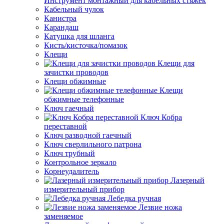
Инструмент монтажный для кабельных стяжек
Кабельный чулок
Канистра
Карандаш
Катушка для шланга
Кисть/кисточка/помазок
Клещи
Клещи для
зачистки проводов
Клещи обжимные
Клещи
обжимные телефонные
Ключ гаечный
Ключ Кобра
переставной
Ключ разводной гаечный
Ключ сверлильного патрона
Ключ трубный
Контрольное зеркало
Корнеудалитель
Лазерный
измерительный прибор
Лебедка ручная
Лезвие ножа
заменяемое