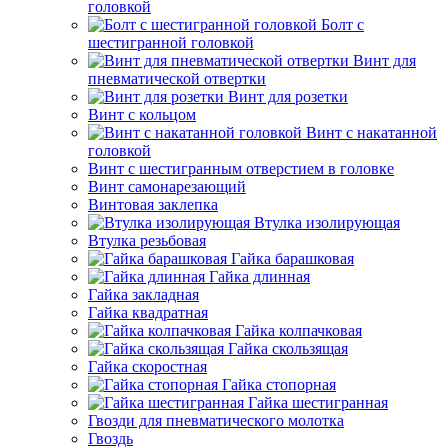
головкой
Болт с
шестигранной головкой
Винт для
пневматической отвертки
Винт для розетки
Винт с кольцом
Винт с накатанной
головкой
Винт с шестигранным отверстием в головке
Винт самонарезающий
Винтовая заклепка
Втулка изолирующая
Втулка резьбовая
Гайка барашковая
Гайка длинная
Гайка закладная
Гайка квадратная
Гайка колпачковая
Гайка скользящая
Гайка скоростная
Гайка стопорная
Гайка шестигранная
Гвозди для пневматического молотка
Гвоздь