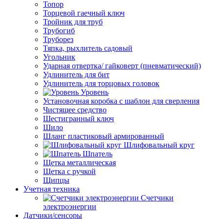
Топор
Торцевой гаечный ключ
Тройник для труб
Трубогиб
Труборез
Тяпка, рыхлитель садовый
Угольник
Ударная отвертка/ гайковерт (пневматический)
Удлинитель для бит
Удлинитель для торцовых головок
Уровень
Установочная коробка с шаблон для сверления
Чистящее средство
Шестигранный ключ
Шило
Шланг пластиковый армированный
Шлифовальный круг
Шпатель
Щетка металлическая
Щетка с ручкой
Щипцы
Учетная техника
Счетчики
электроэнергии
Датчики/сенсоры