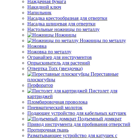
Наждачная бумага
Накидной ключ
Напильник
Насадка крестообразная для отвертки
Насадка шлицевая для отвертки
Настольные ножницы по металлу
Ножницы
Ножницы по металлу
Ножовка
Ножовка по металлу
Огранайзер для инструментов
Опрыскиватель для растений
Отвертка Torx (звездочка)
Переставные
плоскогубцы
Перфоратор
Пистолет для
картриджей
Пломбировочная проволока
Пневматический молоток
Подающее устройство для кабельных катушек
Подъемный домкрат
Привод инструмента для пробивания отверстий
Протирочная ткань
Разматывающее устройство для катушек с