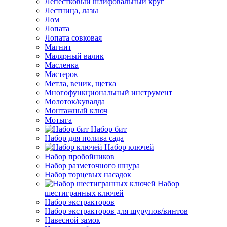
Лепестковый шлифовальный круг
Лестница, лазы
Лом
Лопата
Лопата совковая
Магнит
Малярный валик
Масленка
Мастерок
Метла, веник, щетка
Многофункциональный инструмент
Молоток/кувалда
Монтажный ключ
Мотыга
Набор бит
Набор для полива сада
Набор ключей
Набор пробойников
Набор разметочного шнура
Набор торцевых насадок
Набор
шестигранных ключей
Набор экстракторов
Набор экстракторов для шурупов/винтов
Навесной замок