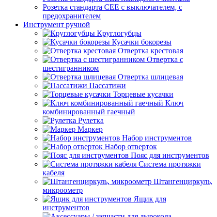
Розетка стандарта СЕЕ с выключателем, с
предохранителем
Инструмент ручной
Круглогубцы
Кусачки бокорезы
Отвертка крестовая
Отвертка с
шестигранником
Отвертка шлицевая
Пассатижи
Торцевые кусачки
Ключ
комбинированный гаечный
Рулетка
Маркер
Набор инструментов
Набор отверток
Пояс для инструментов
Система протяжки
кабеля
Штангенциркуль,
микроометр
Ящик для
инструментов