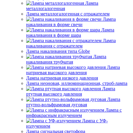
Лампа
металлогалогенная
Лампа металлогалогенная с отражателем
Лампа
накаливания в форме свечи
Лампа
накаливания в форме шара
Лампа
накаливания с отражателем
Лампа накаливания типа Globe
Лампа
накаливания трубчатая
Лампа
натриевая высокого давления
Лампа натриевая низкого давления
Лампа неоновая, иллюминационная, строб-лампа
Лампа
ртутная высокого давления
Лампа
ртутно-вольфрамовая дуговая
Лампа с
инфракрасным излучением
Лампа с УФ-
излучением
Лампа сигнальная светофора