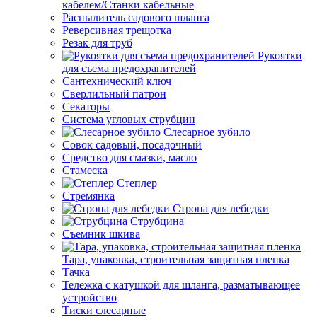
кабелем/Станки кабельные
Распылитель садового шланга
Реверсивная трещотка
Резак для труб
Рукоятки
для съема предохранителей
Сантехнический ключ
Сверлильный патрон
Секаторы
Система угловых струбцин
Слесарное зубило
Совок садовый, посадочный
Средство для смазки, масло
Стамеска
Степлер
Стремянка
Стропа для лебедки
Струбцина
Съемник шкива
Тара, упаковка, строительная защитная пленка
Тачка
Тележка с катушкой для шланга, разматывающее
устройство
Тиски слесарные