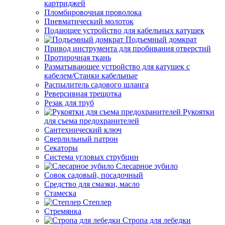
картриджей
Пломбировочная проволока
Пневматический молоток
Подающее устройство для кабельных катушек
Подъемный домкрат
Привод инструмента для пробивания отверстий
Протирочная ткань
Разматывающее устройство для катушек с
кабелем/Станки кабельные
Распылитель садового шланга
Реверсивная трещотка
Резак для труб
Рукоятки
для съема предохранителей
Сантехнический ключ
Сверлильный патрон
Секаторы
Система угловых струбцин
Слесарное зубило
Совок садовый, посадочный
Средство для смазки, масло
Стамеска
Степлер
Стремянка
Стропа для лебедки