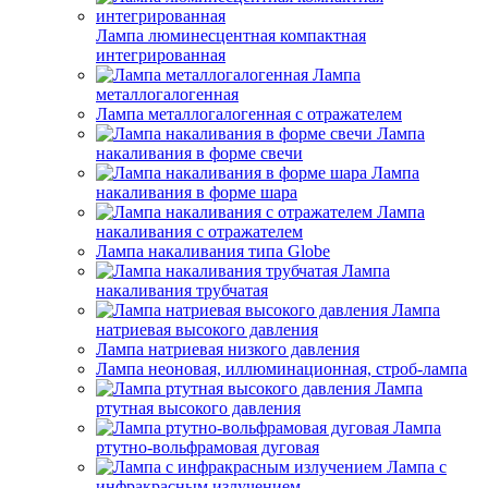
Лампа люминесцентная компактная
интегрированная
Лампа
металлогалогенная
Лампа металлогалогенная с отражателем
Лампа
накаливания в форме свечи
Лампа
накаливания в форме шара
Лампа
накаливания с отражателем
Лампа накаливания типа Globe
Лампа
накаливания трубчатая
Лампа
натриевая высокого давления
Лампа натриевая низкого давления
Лампа неоновая, иллюминационная, строб-лампа
Лампа
ртутная высокого давления
Лампа
ртутно-вольфрамовая дуговая
Лампа с
инфракрасным излучением