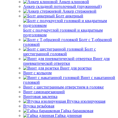
Анкер клиновой
Анкер складной потолочный (пружинный)
Анкер стержневой
Болт анкерный
Болт с полукруглой головкой и квадратным
подголовком
Болт с Т-образной
головкой
Болт с
шестигранной головкой
Винт для
пневматической отвертки
Винт для розетки
Винт с кольцом
Винт с накатанной
головкой
Винт с шестигранным отверстием в головке
Винт самонарезающий
Винтовая заклепка
Втулка изолирующая
Втулка резьбовая
Гайка барашковая
Гайка длинная