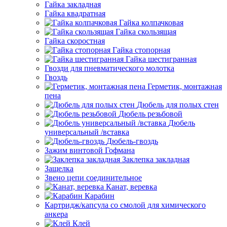
Гайка закладная
Гайка квадратная
Гайка колпачковая
Гайка скользящая
Гайка скоростная
Гайка стопорная
Гайка шестигранная
Гвозди для пневматического молотка
Гвоздь
Герметик, монтажная
пена
Дюбель для полых стен
Дюбель резьбовой
Дюбель
универсальный /вставка
Дюбель-гвоздь
Зажим винтовой Гофмана
Заклепка закладная
Защелка
Звено цепи соединительное
Канат, веревка
Карабин
Картридж/капсула со смолой для химического
анкера
Клей