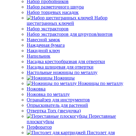
Набор пробойников
Набор разметочного шнура
Набор торцевых насадок
Набор
шестигранных ключей
Набор экстракторов
Набор экстракторов для шурупов/винтов
Навесной замок
Наждачная бумага
Накидной ключ
Напильник
Насадка крестообразная для отвертки
Насадка шлицевая для отвертки
Настольные ножницы по металлу
Ножницы
Ножницы по металлу
Ножовка
Ножовка по металлу
Огранайзер для инструментов
Опрыскиватель для растений
Отвертка Torx (звездочка)
Переставные
плоскогубцы
Перфоратор
Пистолет для