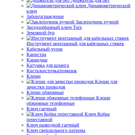
Держатель для бит
Динамометрический
ключ
Забор/ограждение
Заклепочник ручной
Звездообразный ключ Torx
Земляной бур
Инструмент монтажный для кабельных стяжек
Кабельный чулок
Канистра
Карандаш
Катушка для шланга
Кисть/кисточка/помазок
Клещи
Клещи для
зачистки проводов
Клещи обжимные
Клещи
обжимные телефонные
Ключ гаечный
Ключ Кобра
переставной
Ключ разводной гаечный
Ключ сверлильного патрона