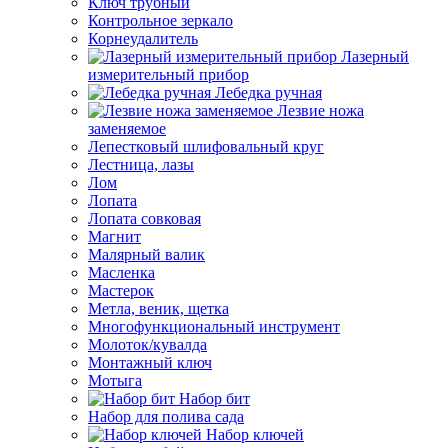
Ключ трубный
Контрольное зеркало
Корнеудалитель
Лазерный
измерительный прибор
Лебедка ручная
Лезвие ножа
заменяемое
Лепестковый шлифовальный круг
Лестница, лазы
Лом
Лопата
Лопата совковая
Магнит
Малярный валик
Масленка
Мастерок
Метла, веник, щетка
Многофункциональный инструмент
Молоток/кувалда
Монтажный ключ
Мотыга
Набор бит
Набор для полива сада
Набор ключей