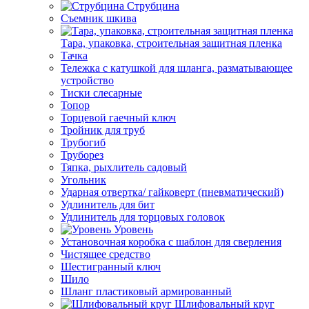
Струбцина
Съемник шкива
Тара, упаковка, строительная защитная пленка
Тачка
Тележка с катушкой для шланга, разматывающее
устройство
Тиски слесарные
Топор
Торцевой гаечный ключ
Тройник для труб
Трубогиб
Труборез
Тяпка, рыхлитель садовый
Угольник
Ударная отвертка/ гайковерт (пневматический)
Удлинитель для бит
Удлинитель для торцовых головок
Уровень
Установочная коробка с шаблон для сверления
Чистящее средство
Шестигранный ключ
Шило
Шланг пластиковый армированный
Шлифовальный круг