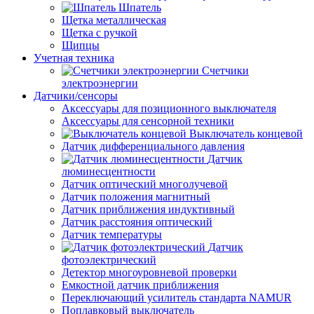
Шпатель
Щетка металлическая
Щетка с ручкой
Щипцы
Учетная техника
Счетчики
электроэнергии
Датчики/сенсоры
Аксессуары для позиционного выключателя
Аксессуары для сенсорной техники
Выключатель концевой
Датчик дифференциального давления
Датчик
люминесцентности
Датчик оптический многолучевой
Датчик положения магнитный
Датчик приближения индуктивный
Датчик расстояния оптический
Датчик температуры
Датчик
фотоэлектрический
Детектор многоуровневой проверки
Емкостной датчик приближения
Переключающий усилитель стандарта NAMUR
Поплавковый выключатель