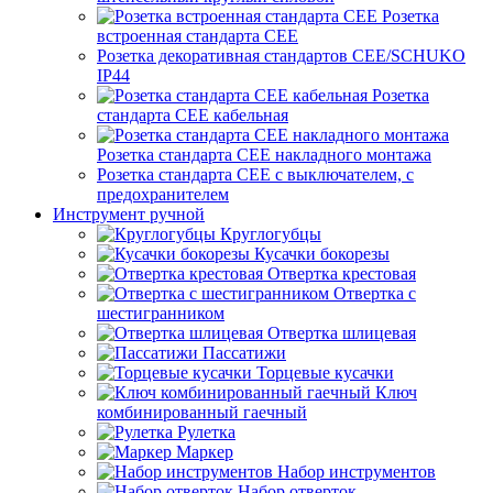
Розетка
встроенная стандарта CEE
Розетка декоративная стандартов CEE/SCHUKO
IP44
Розетка
стандарта СЕЕ кабельная
Розетка стандарта СЕЕ накладного монтажа
Розетка стандарта СЕЕ с выключателем, с
предохранителем
Инструмент ручной
Круглогубцы
Кусачки бокорезы
Отвертка крестовая
Отвертка с
шестигранником
Отвертка шлицевая
Пассатижи
Торцевые кусачки
Ключ
комбинированный гаечный
Рулетка
Маркер
Набор инструментов
Набор отверток