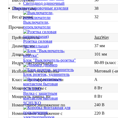
Высота (мм)
Светодиод одиночный
Электроустановочные изделия
38
Ширина (мм)
32
Вес (грамм)
Выключатели,
Прочие
переключатели
JazzWay
Производитель
Розетка силовая
37 мм
(штепсельная)
Диаметр, мм
101 мм
Длина, мм
Блок "Выключатель-розетка"
80-89 (класс
Индекс цветопередачи
Диммер
Матовый (-ая
Исполнение стекла/колбы
Блок розеток, удлинитель
A
Класс энергоэффективности
8 Вт
Мощность лампы с
Вилка с защитным
8 Вт
Мощность лампы, Вт
контактом бытовая
SCHUKO
240 В
Номинальное напряжение по
220 В
Номинальное напряжение с