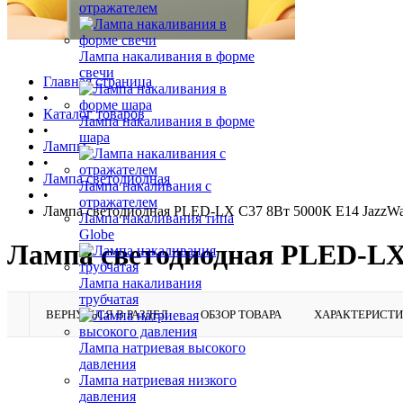
отражателем
Лампа накаливания в форме
свечи
Главная страница
•
Каталог товаров
Лампа накаливания в форме
•
шара
Лампы
•
Лампа светодиодная
Лампа накаливания с
•
отражателем
Лампа светодиодная PLED-LX C37 8Вт 5000К E14 JazzW
Лампа накаливания типа
Globe
Лампа светодиодная PLED-LX 
Лампа накаливания
трубчатая
ВЕРНУТЬСЯ В РАЗДЕЛ
ОБЗОР ТОВАРА
ХАРАКТЕРИСТ
Лампа натриевая высокого
давления
Лампа натриевая низкого
давления