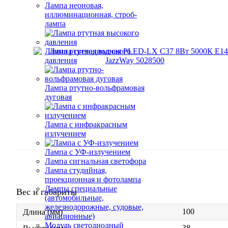
Лампа неоновая,
иллюминационная, строб-
лампа
Лампа ртутная высокого
давления
Лампа ртутно-вольфрамовая
дуговая
Лампа с инфракрасным
излучением
Лампа с УФ-излучением
Лампа сигнальная светофора
Лампа студийная,
проекционная и фотолампа
Лампы специальные
Вес и габариты
(автомобильные,
железнодорожные, судовые,
100
Длина (мм)
авиационные)
Модуль светодиодный
38