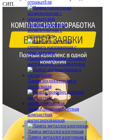
отражателя
СИП.
Лампа галогенная
низковольтная с
отражателем
Лампа галогенная сетевого
напряжения с отражателем
Лампа индикаторная и
сигнальная
Лампа люминесцентная
компактная
интегрированная
Лампа металлогалогенная
Лампа металлогалогенная с