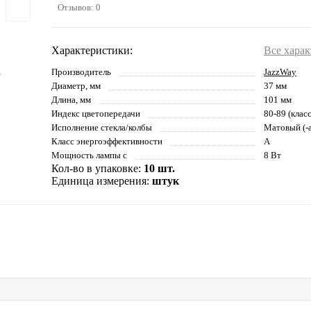
Отзывов: 0
Характеристики:
Все хара
Производитель
JazzWay
Диаметр, мм
37 мм
Длина, мм
101 мм
Индекс цветопередачи
80-89 (клас
Исполнение стекла/колбы
Матовый (-а
Класс энергоэффективности
A
Мощность лампы с
8 Вт
Кол-во в упаковке:
10 шт.
Единица измерения:
штук