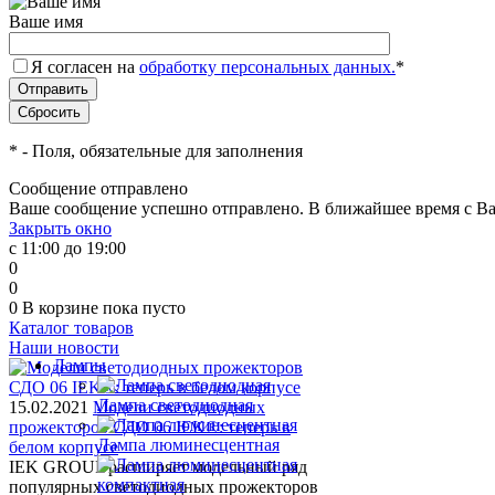
Ваше имя
Я согласен на
обработку персональных данных.
*
*
- Поля, обязательные для заполнения
Сообщение отправлено
Ваше сообщение успешно отправлено. В ближайшее время с Ва
Закрыть окно
с 11:00 до 19:00
0
0
0
В корзине
пока пусто
Каталог товаров
Наши новости
Лампы
Лампа светодиодная
15.02.2021
Модели светодиодных
прожекторов СДО 06 IEK®: теперь в
Лампа люминесцентная
белом корпусе
IEK GROUP расширяет модельный ряд
популярных светодиодных прожекторов