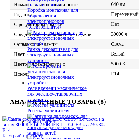
640 лм
Номинальный световой поток
Коробка монтажная для
Переменный 
Род тока
подключения
электроприборов
Нет
С регулятором яркости
(электроплиты)
30000 ч
Средний номинальный срок службы
Свеча
Форма колбы лампы
Рамка декоративная для
Белый
Цвет
электроустановочных
устройств
5000 К
Цветовая температура с
E14
Цоколь
Реле времени механическое
для электроустановочных
устройств
АНАЛОГИЧНЫЕ ТОВАРЫ (8)
Розетка удлинителя
Заглушка для розеток, для
защиты детей
Быстрый просмотр