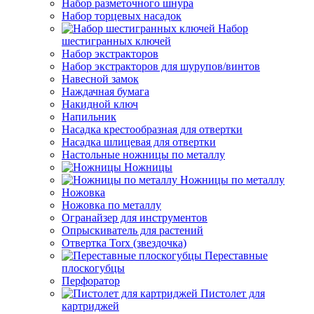
Набор разметочного шнура
Набор торцевых насадок
Набор
шестигранных ключей
Набор экстракторов
Набор экстракторов для шурупов/винтов
Навесной замок
Наждачная бумага
Накидной ключ
Напильник
Насадка крестообразная для отвертки
Насадка шлицевая для отвертки
Настольные ножницы по металлу
Ножницы
Ножницы по металлу
Ножовка
Ножовка по металлу
Огранайзер для инструментов
Опрыскиватель для растений
Отвертка Torx (звездочка)
Переставные
плоскогубцы
Перфоратор
Пистолет для
картриджей