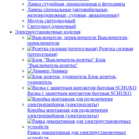
Лампа студийная, проекционная и фотолампа
Лампы специальные (автомобильные,
железнодорожные, судовые, авиационные)
Модуль светодиодный
Светодиод одиночный
Электроустановочные изделия
Выключатели,
переключатели
Розетка силовая
(штепсельная)
Блок
"Выключатель-розетка"
Диммер
Блок розеток,
удлинитель
Вилка с защитным контактом бытовая SCHUKO
Коробка монтажная для подключения
электроприборов (электроплиты)
Рамка декоративная для электроустановочных
устройств