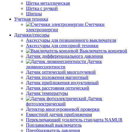
Щетка металлическая
Щетка с ручкой
Щипцы
Учетная техника
Счетчики
электроэнергии
Датчики/сенсоры
Аксессуары для позиционного выключателя
Аксессуары для сенсорной техники
Выключатель концевой
Датчик дифференциального давления
Датчик
люминесцентности
Датчик оптический многолучевой
Датчик положения магнитный
Датчик приближения индуктивный
Датчик расстояния оптический
Датчик температуры
Датчик
фотоэлектрический
Детектор многоуровневой проверки
Емкостной датчик приближения
Переключающий усилитель стандарта NAMUR
Поплавковый выключатель
Преобразователь давления