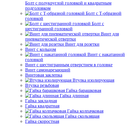
Болт с полукруглой головкой и квадратным
подголовком
Болт с Т-образной
головкой
Болт с
шестигранной головкой
Винт для
пневматической отвертки
Винт для розетки
Винт с кольцом
Винт с накатанной
головкой
Винт с шестигранным отверстием в головке
Винт самонарезающий
Винтовая заклепка
Втулка изолирующая
Втулка резьбовая
Гайка барашковая
Гайка длинная
Гайка закладная
Гайка квадратная
Гайка колпачковая
Гайка скользящая
Гайка скоростная