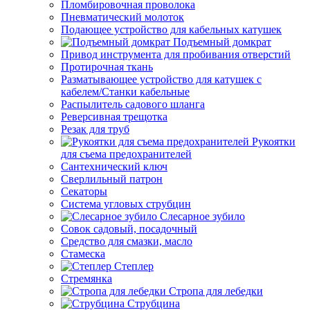
Пломбировочная проволока
Пневматический молоток
Подающее устройство для кабельных катушек
Подъемный домкрат
Привод инструмента для пробивания отверстий
Протирочная ткань
Разматывающее устройство для катушек с
кабелем/Станки кабельные
Распылитель садового шланга
Реверсивная трещотка
Резак для труб
Рукоятки
для съема предохранителей
Сантехнический ключ
Сверлильный патрон
Секаторы
Система угловых струбцин
Слесарное зубило
Совок садовый, посадочный
Средство для смазки, масло
Стамеска
Степлер
Стремянка
Стропа для лебедки
Струбцина