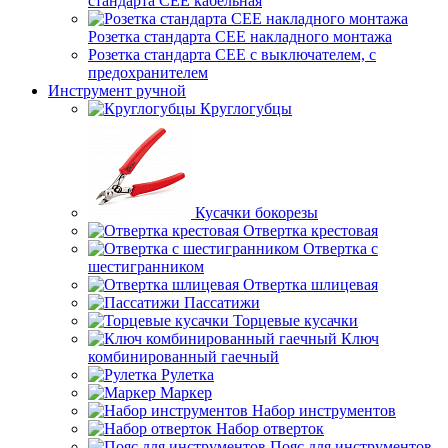
стандарта СЕЕ кабельная
Розетка стандарта СЕЕ накладного монтажа
Розетка стандарта СЕЕ с выключателем, с
предохранителем
Инструмент ручной
Круглогубцы
Кусачки бокорезы
Отвертка крестовая
Отвертка с
шестигранником
Отвертка шлицевая
Пассатижи
Торцевые кусачки
Ключ
комбинированный гаечный
Рулетка
Маркер
Набор инструментов
Набор отверток
Пояс для инструментов