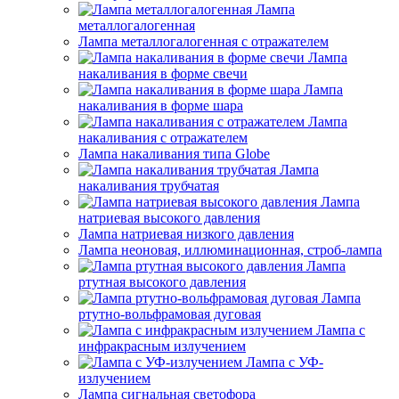
Лампа
металлогалогенная
Лампа металлогалогенная с отражателем
Лампа
накаливания в форме свечи
Лампа
накаливания в форме шара
Лампа
накаливания с отражателем
Лампа накаливания типа Globe
Лампа
накаливания трубчатая
Лампа
натриевая высокого давления
Лампа натриевая низкого давления
Лампа неоновая, иллюминационная, строб-лампа
Лампа
ртутная высокого давления
Лампа
ртутно-вольфрамовая дуговая
Лампа с
инфракрасным излучением
Лампа с УФ-
излучением
Лампа сигнальная светофора