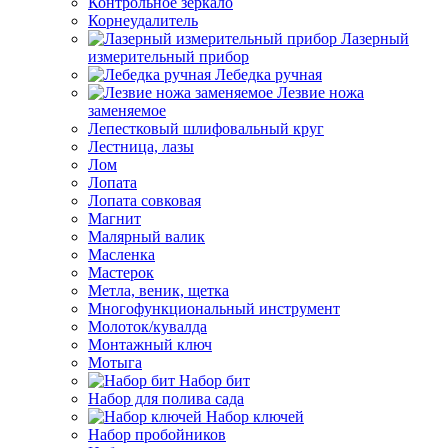
Контрольное зеркало
Корнеудалитель
Лазерный
измерительный прибор
Лебедка ручная
Лезвие ножа
заменяемое
Лепестковый шлифовальный круг
Лестница, лазы
Лом
Лопата
Лопата совковая
Магнит
Малярный валик
Масленка
Мастерок
Метла, веник, щетка
Многофункциональный инструмент
Молоток/кувалда
Монтажный ключ
Мотыга
Набор бит
Набор для полива сада
Набор ключей
Набор пробойников