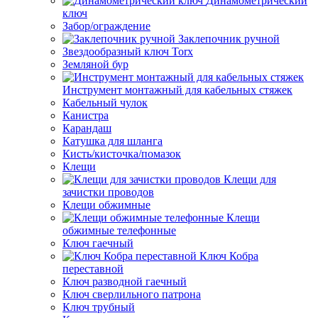
Динамометрический
ключ
Забор/ограждение
Заклепочник ручной
Звездообразный ключ Torx
Земляной бур
Инструмент монтажный для кабельных стяжек
Кабельный чулок
Канистра
Карандаш
Катушка для шланга
Кисть/кисточка/помазок
Клещи
Клещи для
зачистки проводов
Клещи обжимные
Клещи
обжимные телефонные
Ключ гаечный
Ключ Кобра
переставной
Ключ разводной гаечный
Ключ сверлильного патрона
Ключ трубный