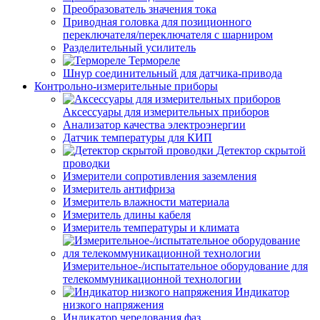
Преобразователь значения тока
Приводная головка для позиционного
переключателя/переключателя с шарниром
Разделительный усилитель
Термореле
Шнур соединительный для датчика-привода
Контрольно-измерительные приборы
Аксессуары для измерительных приборов
Анализатор качества электроэнергии
Датчик температуры для КИП
Детектор скрытой
проводки
Измерители сопротивления заземления
Измеритель антифриза
Измеритель влажности материала
Измеритель длины кабеля
Измеритель температуры и климата
Измерительное-/испытательное оборудование для
телекоммуникационной технологии
Индикатор
низкого напряжения
Индикатор чередования фаз