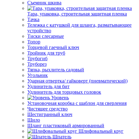
Съемник шкива
Тара, упаковка, строительная защитная пленка
Тачка
Тележка с катушкой для шланга, разматывающее
устройство
Тиски слесарные
Топор
Торцевой гаечный ключ
Тройник для труб
Трубогиб
Труборез
Тяпка, рыхлитель садовый
Угольник
Ударная отвертка/ гайковерт (пневматический)
Удлинитель для бит
Удлинитель для торцовых головок
Уровень
Установочная коробка с шаблон для сверления
Чистящее средство
Шестигранный ключ
Шило
Шланг пластиковый армированный
Шлифовальный круг
Шпатель