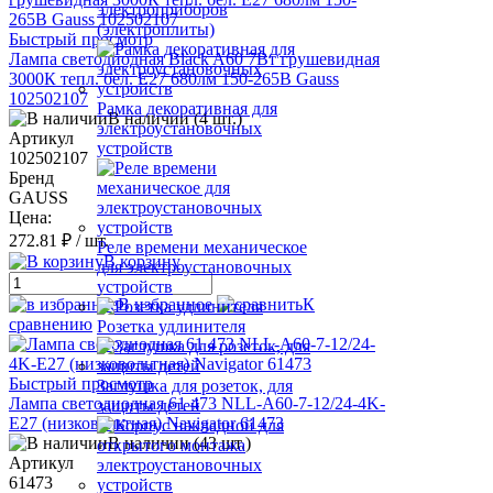
электроприборов
(электроплиты)
Быстрый просмотр
Лампа светодиодная Black A60 7Вт грушевидная
3000К тепл. бел. E27 680лм 150-265В Gauss
102502107
Рамка декоративная для
В наличии (4 шт.)
электроустановочных
Артикул
устройств
102502107
Бренд
GAUSS
Цена:
272.81 ₽
/ шт.
Реле времени механическое
В корзину
для электроустановочных
устройств
В избранное
К
сравнению
Розетка удлинителя
Быстрый просмотр
Заглушка для розеток, для
Лампа светодиодная 61 473 NLL-A60-7-12/24-4K-
защиты детей
E27 (низковольтная) Navigator 61473
В наличии (43 шт.)
Артикул
61473