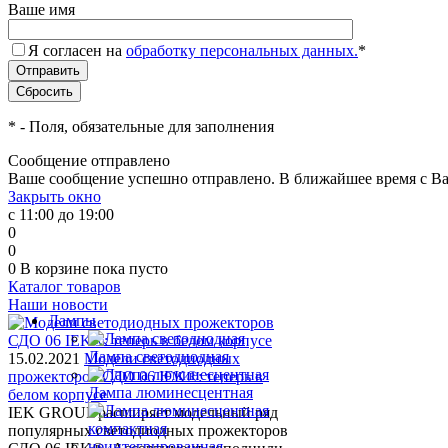
Ваше имя
Я согласен на
обработку персональных данных.
*
*
- Поля, обязательные для заполнения
Сообщение отправлено
Ваше сообщение успешно отправлено. В ближайшее время с Ва
Закрыть окно
с 11:00 до 19:00
0
0
0
В корзине
пока пусто
Каталог товаров
Наши новости
Лампы
Лампа светодиодная
15.02.2021
Модели светодиодных
прожекторов СДО 06 IEK®: теперь в
Лампа люминесцентная
белом корпусе
IEK GROUP расширяет модельный ряд
популярных светодиодных прожекторов