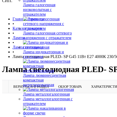
СИП.
Лампа галогенная
низковольтная с
отражателем
Главная страница
•
Каталог товаров
•
Лампа галогенная сетевого
Лампы
напряжения с отражателем
•
Лампа светодиодная
•
Лампа индикаторная и
Лампа светодиодная PLED- SP G45 11Вт E27 4000К 230/5
сигнальная
Лампа светодиодная PLED- SP
Лампа люминесцентная
компактная
интегрированная
ВЕРНУТЬСЯ В РАЗДЕЛ
ОБЗОР ТОВАРА
ХАРАКТЕРИСТ
Лампа металлогалогенная
Лампа металлогалогенная с
отражателем