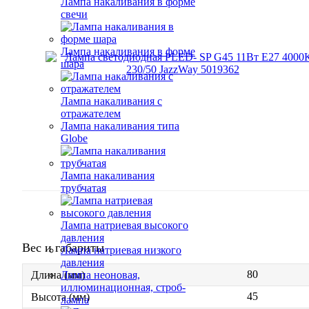
Лампа накаливания в форме
свечи
Лампа накаливания в форме
шара
Лампа накаливания с
отражателем
Лампа накаливания типа
Globe
Лампа накаливания
трубчатая
Лампа натриевая высокого
давления
Вес и габариты
Лампа натриевая низкого
давления
80
Лампа неоновая,
Длина (мм)
иллюминационная, строб-
45
Высота (мм)
лампа