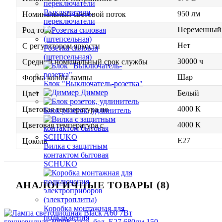
Выключатели,
950 лм
Номинальный световой поток
переключатели
Переменный 
Род тока
Нет
С регулятором яркости
Розетка силовая
(штепсельная)
30000 ч
Средний номинальный срок службы
Шар
Форма колбы лампы
Блок "Выключатель-розетка"
Диммер
Белый
Цвет
4000 К
Цветовая температура по
Блок розеток, удлинитель
4000 К
Цветовая температура с
E27
Цоколь
Вилка с защитным
контактом бытовая
SCHUKO
АНАЛОГИЧНЫЕ ТОВАРЫ (8)
Коробка монтажная для
подключения