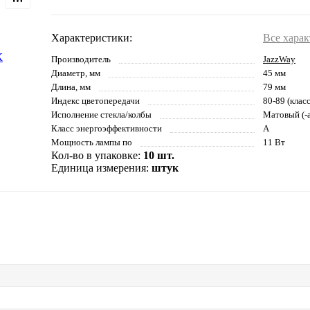
Характеристики:
Все хара
Производитель
JazzWay
Диаметр, мм
45 мм
Длина, мм
79 мм
Индекс цветопередачи
80-89 (клас
Исполнение стекла/колбы
Матовый (-а
Класс энергоэффективности
A
Мощность лампы по
11 Вт
Кол-во в упаковке:
10 шт.
Единица измерения:
штук