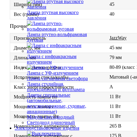
45
Ширина (мм)
Лампа ртутная высокого
40
Вес (грамм)
давления
Прочие
Лампа ртутно-вольфрамовая
JazzWay
Производитель
дуговая
45 мм
Диаметр, мм
Лампа с инфракрасным
79 мм
Длина, мм
излучением
80-89 (класс
Индекс цветопередачи
Лампа с УФ-излучением
Матовый (-ая
Исполнение стекла/колбы
Лампа сигнальная светофора
Лампа студийная,
A
Класс энергоэффективности
проекционная и фотолампа
Лампы специальные
11 Вт
Мощность лампы по
(автомобильные,
железнодорожные, судовые,
11 Вт
Мощность лампы с
авиационные)
11 Вт
Мощность лампы, Вт
Модуль светодиодный
Светодиод одиночный
265 В
Номинальное напряжение по
Электроустановочные изделия
175 В
Номинальное напряжение с