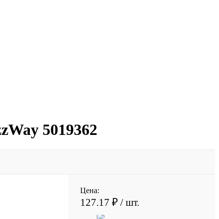
zzWay 5019362
Цена:
127.17 ₽
/ шт.