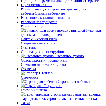
Привод инструмента для пробивания отверстий
Протирочная ткань
Разматывающее устройство для катушек с
кабелем/Станки кабельные
Распылитель садового шланга
Реверсивная трещотка
Резак для труб
Рукоятки
для съема предохранителей
Сантехнический ключ
Сверлильный патрон
Секаторы
Система угловых струбцин
Слесарное зубило
Совок садовый, посадочный
Средство для смазки, масло
Стамеска
Степлер
Стремянка
Стропа для лебедки
Струбцина
Съемник шкива
Тара, упаковка, строительная защитная пленка
Тачка