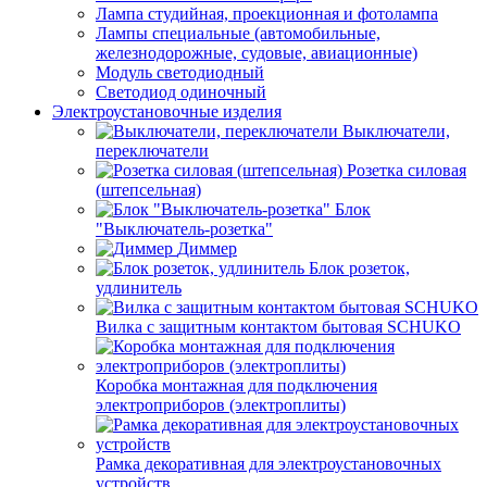
Лампа студийная, проекционная и фотолампа
Лампы специальные (автомобильные,
железнодорожные, судовые, авиационные)
Модуль светодиодный
Светодиод одиночный
Электроустановочные изделия
Выключатели,
переключатели
Розетка силовая
(штепсельная)
Блок
"Выключатель-розетка"
Диммер
Блок розеток,
удлинитель
Вилка с защитным контактом бытовая SCHUKO
Коробка монтажная для подключения
электроприборов (электроплиты)
Рамка декоративная для электроустановочных
устройств