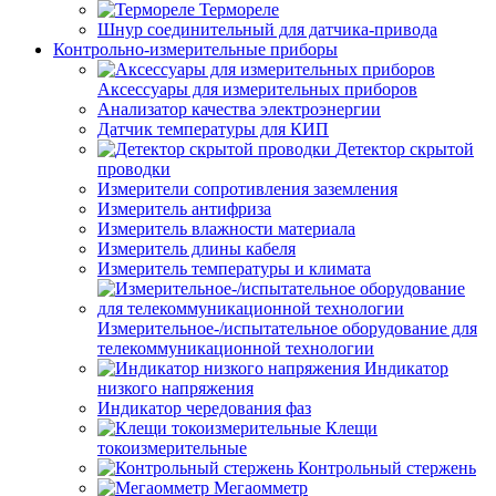
Термореле
Шнур соединительный для датчика-привода
Контрольно-измерительные приборы
Аксессуары для измерительных приборов
Анализатор качества электроэнергии
Датчик температуры для КИП
Детектор скрытой
проводки
Измерители сопротивления заземления
Измеритель антифриза
Измеритель влажности материала
Измеритель длины кабеля
Измеритель температуры и климата
Измерительное-/испытательное оборудование для
телекоммуникационной технологии
Индикатор
низкого напряжения
Индикатор чередования фаз
Клещи
токоизмерительные
Контрольный стержень
Мегаомметр