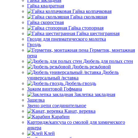
Гайка закладная
Гайка квадратная
Гайка колпачковая
Гайка скользящая
Гайка скоростная
Гайка стопорная
Гайка шестигранная
Гвозди для пневматического молотка
Гвоздь
Герметик, монтажная
пена
Дюбель для полых стен
Дюбель резьбовой
Дюбель
универсальный /вставка
Дюбель-гвоздь
Зажим винтовой Гофмана
Заклепка закладная
Защелка
Звено цепи соединительное
Канат, веревка
Карабин
Картридж/капсула со смолой для химического
анкера
Клей