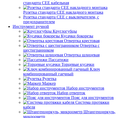
стандарта СЕЕ кабельная
Розетка стандарта СЕЕ накладного монтажа
Розетка стандарта СЕЕ с выключателем, с
предохранителем
Инструмент ручной
Круглогубцы
Кусачки бокорезы
Отвертка крестовая
Отвертка с
шестигранником
Отвертка шлицевая
Пассатижи
Торцевые кусачки
Ключ
комбинированный гаечный
Рулетка
Маркер
Набор инструментов
Набор отверток
Пояс для инструментов
Система протяжки
кабеля
Штангенциркуль,
микроометр