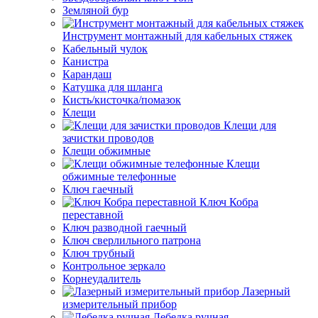
Земляной бур
Инструмент монтажный для кабельных стяжек
Кабельный чулок
Канистра
Карандаш
Катушка для шланга
Кисть/кисточка/помазок
Клещи
Клещи для
зачистки проводов
Клещи обжимные
Клещи
обжимные телефонные
Ключ гаечный
Ключ Кобра
переставной
Ключ разводной гаечный
Ключ сверлильного патрона
Ключ трубный
Контрольное зеркало
Корнеудалитель
Лазерный
измерительный прибор
Лебедка ручная