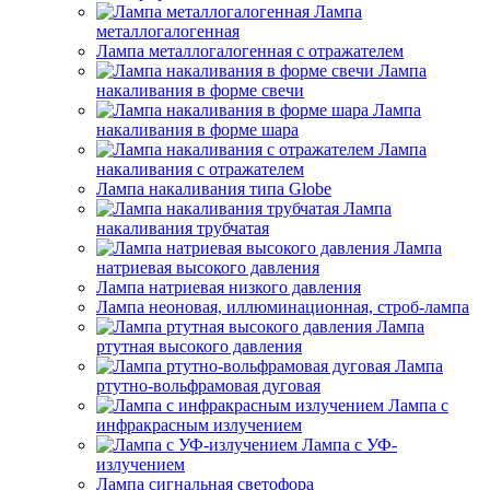
Лампа
металлогалогенная
Лампа металлогалогенная с отражателем
Лампа
накаливания в форме свечи
Лампа
накаливания в форме шара
Лампа
накаливания с отражателем
Лампа накаливания типа Globe
Лампа
накаливания трубчатая
Лампа
натриевая высокого давления
Лампа натриевая низкого давления
Лампа неоновая, иллюминационная, строб-лампа
Лампа
ртутная высокого давления
Лампа
ртутно-вольфрамовая дуговая
Лампа с
инфракрасным излучением
Лампа с УФ-
излучением
Лампа сигнальная светофора