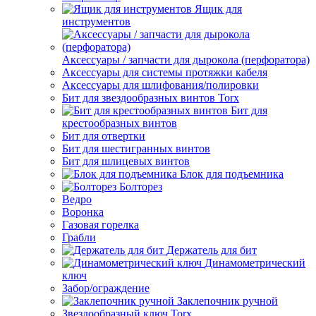
Ящик для
инструментов
Аксессуары / запчасти для дырокола (перфоратора)
Аксессуары для системы протяжки кабеля
Аксессуары для шлифования/полировки
Бит для звездообразных винтов Torx
Бит для
крестообразных винтов
Бит для отвертки
Бит для шестигранных винтов
Бит для шлицевых винтов
Блок для подъемника
Болторез
Ведро
Воронка
Газовая горелка
Грабли
Держатель для бит
Динамометрический
ключ
Забор/ограждение
Заклепочник ручной
Звездообразный ключ Torx