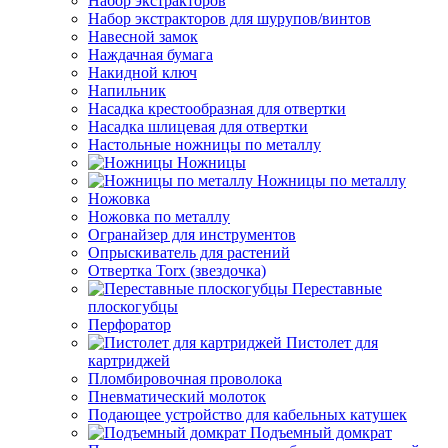
Набор экстракторов
Набор экстракторов для шурупов/винтов
Навесной замок
Наждачная бумага
Накидной ключ
Напильник
Насадка крестообразная для отвертки
Насадка шлицевая для отвертки
Настольные ножницы по металлу
Ножницы
Ножницы по металлу
Ножовка
Ножовка по металлу
Огранайзер для инструментов
Опрыскиватель для растений
Отвертка Torx (звездочка)
Переставные
плоскогубцы
Перфоратор
Пистолет для
картриджей
Пломбировочная проволока
Пневматический молоток
Подающее устройство для кабельных катушек
Подъемный домкрат