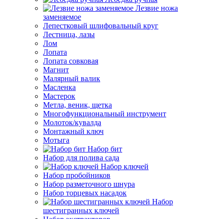
Лезвие ножа
заменяемое
Лепестковый шлифовальный круг
Лестница, лазы
Лом
Лопата
Лопата совковая
Магнит
Малярный валик
Масленка
Мастерок
Метла, веник, щетка
Многофункциональный инструмент
Молоток/кувалда
Монтажный ключ
Мотыга
Набор бит
Набор для полива сада
Набор ключей
Набор пробойников
Набор разметочного шнура
Набор торцевых насадок
Набор
шестигранных ключей