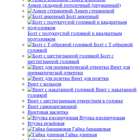
Анкер складной потолочный (пружинный)
Анкер стержневой
Болт анкерный
Болт с полукруглой головкой и квадратным
подголовком
Болт с Т-образной
головкой
Болт с
шестигранной головкой
Винт для
пневматической отвертки
Винт для розетки
Винт с кольцом
Винт с накатанной
головкой
Винт с шестигранным отверстием в головке
Винт самонарезающий
Винтовая заклепка
Втулка изолирующая
Втулка резьбовая
Гайка барашковая
Гайка длинная