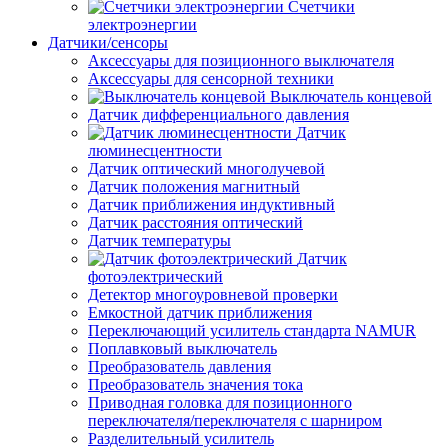
Счетчики
электроэнергии
Датчики/сенсоры
Аксессуары для позиционного выключателя
Аксессуары для сенсорной техники
Выключатель концевой
Датчик дифференциального давления
Датчик
люминесцентности
Датчик оптический многолучевой
Датчик положения магнитный
Датчик приближения индуктивный
Датчик расстояния оптический
Датчик температуры
Датчик
фотоэлектрический
Детектор многоуровневой проверки
Емкостной датчик приближения
Переключающий усилитель стандарта NAMUR
Поплавковый выключатель
Преобразователь давления
Преобразователь значения тока
Приводная головка для позиционного
переключателя/переключателя с шарниром
Разделительный усилитель