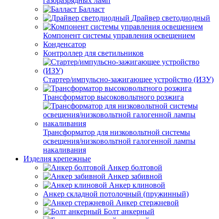
газоразрядных ламп
Балласт
Драйвер светодиодный
Компонент системы управления освещением
Конденсатор
Контроллер для светильников
Стартер/импульсно-зажигающее устройство (ИЗУ)
Трансформатор высоковольтного розжига
Трансформатор для низковольтной системы
освещения/низковольтной галогенной лампы
накаливания
Изделия крепежные
Анкер болтовой
Анкер забивной
Анкер клиновой
Анкер складной потолочный (пружинный)
Анкер стержневой
Болт анкерный