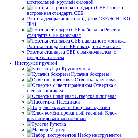
штепсельный круглый силовой
Розетка
встроенная стандарта CEE
Розетка декоративная стандартов CEE/SCHUKO
IP44
Розетка
стандарта СЕЕ кабельная
Розетка стандарта СЕЕ накладного монтажа
Розетка стандарта СЕЕ с выключателем, с
предохранителем
Инструмент ручной
Круглогубцы
Кусачки бокорезы
Отвертка крестовая
Отвертка с
шестигранником
Отвертка шлицевая
Пассатижи
Торцевые кусачки
Ключ
комбинированный гаечный
Рулетка
Маркер
Набор инструментов