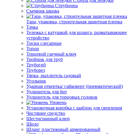
Стропа для лебедки
Струбцина
Съемник шкива
Тара, упаковка, строительная защитная пленка
Тачка
Тележка с катушкой для шланга, разматывающее
устройство
Тиски слесарные
Топор
Торцевой гаечный ключ
Тройник для труб
Трубогиб
Труборез
Тяпка, рыхлитель садовый
Угольник
Ударная отвертка/ гайковерт (пневматический)
Удлинитель для бит
Удлинитель для торцовых головок
Уровень
Установочная коробка с шаблон для сверления
Чистящее средство
Шестигранный ключ
Шило
Шланг пластиковый армированный