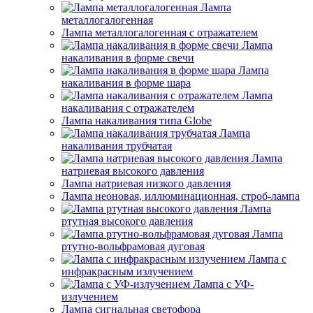
Лампа
металлогалогенная
Лампа металлогалогенная с отражателем
Лампа
накаливания в форме свечи
Лампа
накаливания в форме шара
Лампа
накаливания с отражателем
Лампа накаливания типа Globe
Лампа
накаливания трубчатая
Лампа
натриевая высокого давления
Лампа натриевая низкого давления
Лампа неоновая, иллюминационная, строб-лампа
Лампа
ртутная высокого давления
Лампа
ртутно-вольфрамовая дуговая
Лампа с
инфракрасным излучением
Лампа с УФ-
излучением
Лампа сигнальная светофора