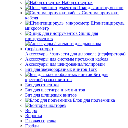
Набор отверток
Пояс для инструментов
Система протяжки
кабеля
Штангенциркуль,
микроометр
Ящик для
инструментов
Аксессуары / запчасти для дырокола (перфоратора)
Аксессуары для системы протяжки кабеля
Аксессуары для шлифования/полировки
Бит для звездообразных винтов Torx
Бит для
крестообразных винтов
Бит для отвертки
Бит для шестигранных винтов
Бит для шлицевых винтов
Блок для подъемника
Болторез
Ведро
Воронка
Газовая горелка
Грабли