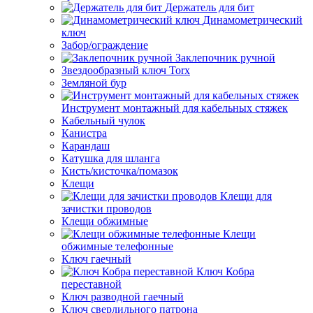
Держатель для бит
Динамометрический
ключ
Забор/ограждение
Заклепочник ручной
Звездообразный ключ Torx
Земляной бур
Инструмент монтажный для кабельных стяжек
Кабельный чулок
Канистра
Карандаш
Катушка для шланга
Кисть/кисточка/помазок
Клещи
Клещи для
зачистки проводов
Клещи обжимные
Клещи
обжимные телефонные
Ключ гаечный
Ключ Кобра
переставной
Ключ разводной гаечный
Ключ сверлильного патрона