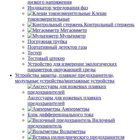
низкого напряжения
Индикатор чередования фаз
Клещи
токоизмерительные
Контрольный стержень
Мегаомметр
Мультиметр
Погружная трубка
Портативный детектор газа
Тестер
Тестовый штекер
Устройство для измерение экологических
параметров окружающей среды
Устройства защиты, плавкие предохранители,
модульные устройства/монтажные устройства
Аксессуары для ножевых плавких
предохранителей
Амперметры
Блок дифференциального тока
Вилочный
предохранитель
Вольтметры