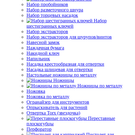
Набор пробойников
Набор разметочного шнура
Набор торцевых насадок
Набор
шестигранных ключей
Набор экстракторов
Набор экстракторов для шурупов/винтов
Навесной замок
Наждачная бумага
Накидной ключ
Напильник
Насадка крестообразная для отвертки
Насадка шлицевая для отвертки
Настольные ножницы по металлу
Ножницы
Ножницы по металлу
Ножовка
Ножовка по металлу
Огранайзер для инструментов
Опрыскиватель для растений
Отвертка Torx (звездочка)
Переставные
плоскогубцы
Перфоратор
Пистолет для