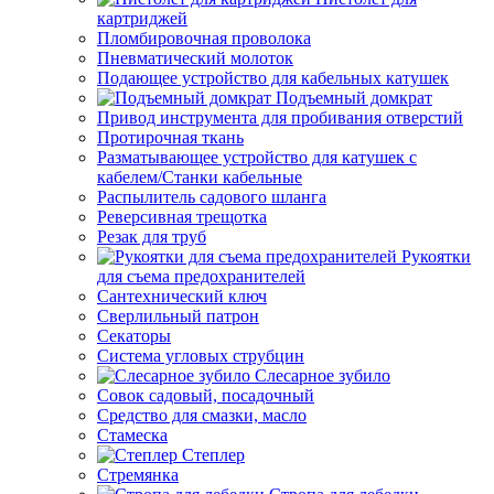
картриджей
Пломбировочная проволока
Пневматический молоток
Подающее устройство для кабельных катушек
Подъемный домкрат
Привод инструмента для пробивания отверстий
Протирочная ткань
Разматывающее устройство для катушек с
кабелем/Станки кабельные
Распылитель садового шланга
Реверсивная трещотка
Резак для труб
Рукоятки
для съема предохранителей
Сантехнический ключ
Сверлильный патрон
Секаторы
Система угловых струбцин
Слесарное зубило
Совок садовый, посадочный
Средство для смазки, масло
Стамеска
Степлер
Стремянка