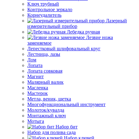
Ключ трубный
Контрольное зеркало
Корнеудалитель
Лазерный
измерительный прибор
Лебедка ручная
Лезвие ножа
заменяемое
Лепестковый шлифовальный круг
Лестница, лазы
Лом
Лопата
Лопата совковая
Магнит
Малярный валик
Масленка
Мастерок
Метла, веник, щетка
Многофункциональный инструмент
Молоток/кувалда
Монтажный ключ
Мотыга
Набор бит
Набор для полива сада
Набор ключей