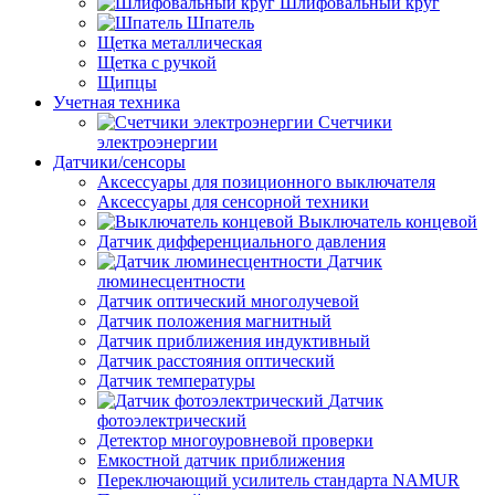
Шлифовальный круг
Шпатель
Щетка металлическая
Щетка с ручкой
Щипцы
Учетная техника
Счетчики
электроэнергии
Датчики/сенсоры
Аксессуары для позиционного выключателя
Аксессуары для сенсорной техники
Выключатель концевой
Датчик дифференциального давления
Датчик
люминесцентности
Датчик оптический многолучевой
Датчик положения магнитный
Датчик приближения индуктивный
Датчик расстояния оптический
Датчик температуры
Датчик
фотоэлектрический
Детектор многоуровневой проверки
Емкостной датчик приближения
Переключающий усилитель стандарта NAMUR