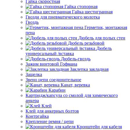
Гайка скоростная
Гайка стопорная
Гайка шестигранная
Гвозди для пневматического молотка
Гвоздь
Герметик, монтажная
пена
Дюбель для полых стен
Дюбель резьбовой
Дюбель
универсальный /вставка
Дюбель-гвоздь
Зажим винтовой Гофмана
Заклепка закладная
Защелка
Звено цепи соединительное
Канат, веревка
Карабин
Картридж/капсула со смолой для химического
анкера
Клей
Клей для анкерных болтов
Контргайка
Крепление ремня / цепи
Кронштейн для кабеля