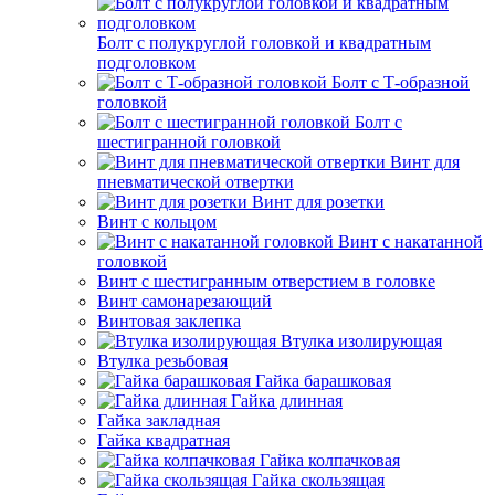
Болт с полукруглой головкой и квадратным
подголовком
Болт с Т-образной
головкой
Болт с
шестигранной головкой
Винт для
пневматической отвертки
Винт для розетки
Винт с кольцом
Винт с накатанной
головкой
Винт с шестигранным отверстием в головке
Винт самонарезающий
Винтовая заклепка
Втулка изолирующая
Втулка резьбовая
Гайка барашковая
Гайка длинная
Гайка закладная
Гайка квадратная
Гайка колпачковая
Гайка скользящая