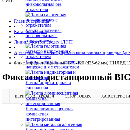
СИП.
низковольтная без
отражателя
Главная страница
•
Лампа галогенная
Каталог товаров
низковольтная с
•
отражателем
Линии электропередач (ЛЭП)
•
Арматура для самонесущих изолированных проводов (ар
•
Лампа галогенная сетевого
Фиксатор дистанционный BIC-120 (d25-62 мм) НИЛЕД 1
напряжения с отражателем
Фиксатор дистанционный BIC
Лампа индикаторная и
сигнальная
ВЕРНУТЬСЯ В РАЗДЕЛ
ОБЗОР ТОВАРА
ХАРАКТЕРИСТ
Лампа люминесцентная
компактная
интегрированная
Лампа металлогалогенная