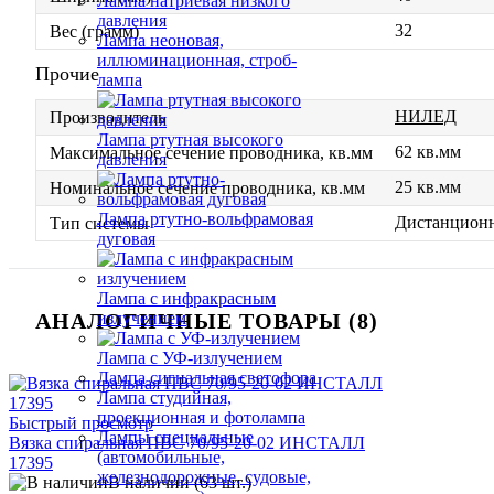
Лампа натриевая низкого
давления
32
Вес (грамм)
Лампа неоновая,
иллюминационная, строб-
Прочие
лампа
НИЛЕД
Производитель
Лампа ртутная высокого
62 кв.мм
Максимальное сечение проводника, кв.мм
давления
25 кв.мм
Номинальное сечение проводника, кв.мм
Лампа ртутно-вольфрамовая
Дистанцион
Тип системы
дуговая
Лампа с инфракрасным
АНАЛОГИЧНЫЕ ТОВАРЫ (8)
излучением
Лампа с УФ-излучением
Лампа сигнальная светофора
Лампа студийная,
проекционная и фотолампа
Быстрый просмотр
Лампы специальные
Вязка спиральная ПВС 70/95-20-02 ИНСТАЛЛ
(автомобильные,
17395
железнодорожные, судовые,
В наличии (63 шт.)