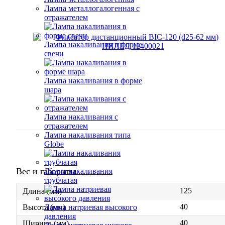
Лампа металлогалогенная с
отражателем
Лампа накаливания в форме
свечи
Лампа накаливания в форме
шара
Лампа накаливания с
отражателем
Лампа накаливания типа
Globe
Вес и габариты
Лампа накаливания
трубчатая
125
Длина (мм)
40
Лампа натриевая высокого
Высота (мм)
давления
40
Ширина (мм)