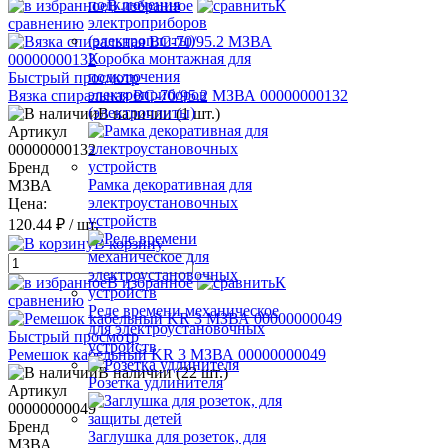
В избранное
К
сравнению
Коробка монтажная для
подключения
Быстрый просмотр
электроприборов
Вязка спиральная ВС-70/95.2 МЗВА 00000000132
(электроплиты)
В наличии (1 шт.)
Артикул
00000000132
Бренд
Рамка декоративная для
МЗВА
электроустановочных
Цена:
устройств
120.44 ₽
/ шт.
В корзину
В избранное
К
сравнению
Реле времени механическое
для электроустановочных
Быстрый просмотр
устройств
Ремешок кабельный KR 3 МЗВА 00000000049
В наличии (22 шт.)
Розетка удлинителя
Артикул
00000000049
Бренд
Заглушка для розеток, для
МЗВА