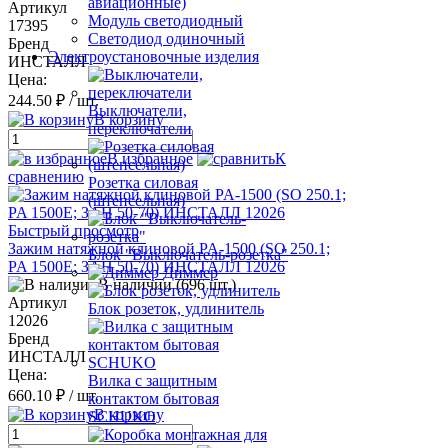
авиационные)
Артикул
Модуль светодиодный
17395
Светодиод одиночный
Бренд
Электроустановочные изделия
ИНСТАЛЛ
Цена:
244.50 ₽
/ шт.
Выключатели,
В корзину
переключатели
В избранное
К
сравнению
Розетка силовая
(штепсельная)
Быстрый просмотр
Зажим натяжной клиновой PA-1500 (SO 250.1;
Блок "Выключатель-розетка"
PA 1500E; ЗАН 50-70) ИНСТАЛЛ 12026
Диммер
В наличии (696 шт.)
Артикул
Блок розеток, удлинитель
12026
Бренд
ИНСТАЛЛ
Цена:
Вилка с защитным
660.10 ₽
/ шт.
контактом бытовая
В корзину
SCHUKO