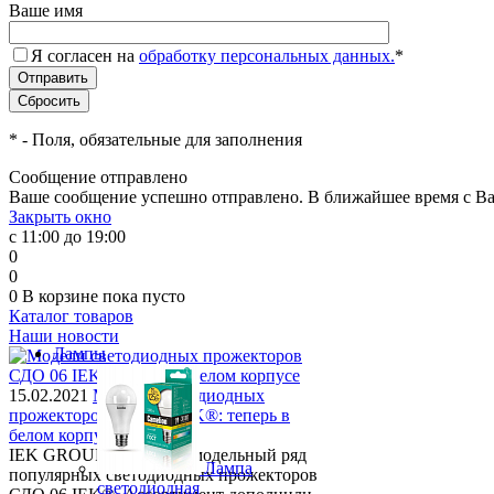
Ваше имя
Я согласен на
обработку персональных данных.
*
*
- Поля, обязательные для заполнения
Сообщение отправлено
Ваше сообщение успешно отправлено. В ближайшее время с Ва
Закрыть окно
с 11:00 до 19:00
0
0
0
В корзине
пока пусто
Каталог товаров
Наши новости
Лампы
15.02.2021
Модели светодиодных
прожекторов СДО 06 IEK®: теперь в
белом корпусе
IEK GROUP расширяет модельный ряд
Лампа
популярных светодиодных прожекторов
светодиодная