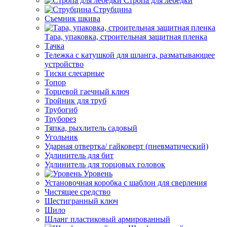
Стропа для лебедки
Струбцина
Съемник шкива
Тара, упаковка, строительная защитная пленка
Тачка
Тележка с катушкой для шланга, разматывающее
устройство
Тиски слесарные
Топор
Торцевой гаечный ключ
Тройник для труб
Трубогиб
Труборез
Тяпка, рыхлитель садовый
Угольник
Ударная отвертка/ гайковерт (пневматический)
Удлинитель для бит
Удлинитель для торцовых головок
Уровень
Установочная коробка с шаблон для сверления
Чистящее средство
Шестигранный ключ
Шило
Шланг пластиковый армированный