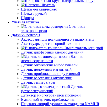
Шлифовальный круг
Шпатель
Щетка металлическая
Щетка с ручкой
Щипцы
Учетная техника
Счетчики
электроэнергии
Датчики/сенсоры
Аксессуары для позиционного выключателя
Аксессуары для сенсорной техники
Выключатель концевой
Датчик дифференциального давления
Датчик
люминесцентности
Датчик оптический многолучевой
Датчик положения магнитный
Датчик приближения индуктивный
Датчик расстояния оптический
Датчик температуры
Датчик
фотоэлектрический
Детектор многоуровневой проверки
Емкостной датчик приближения
Переключающий усилитель стандарта NAMUR