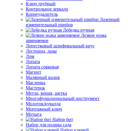
Ключ трубный
Контрольное зеркало
Корнеудалитель
Лазерный
измерительный прибор
Лебедка ручная
Лезвие ножа
заменяемое
Лепестковый шлифовальный круг
Лестница, лазы
Лом
Лопата
Лопата совковая
Магнит
Малярный валик
Масленка
Мастерок
Метла, веник, щетка
Многофункциональный инструмент
Молоток/кувалда
Монтажный ключ
Мотыга
Набор бит
Набор для полива сада
Набор ключей