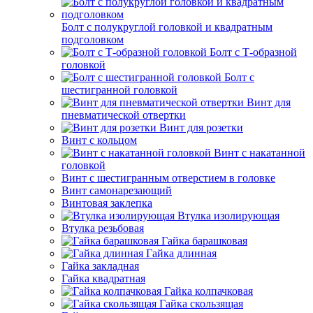
Болт с полукруглой головкой и квадратным
подголовком
Болт с Т-образной
головкой
Болт с
шестигранной головкой
Винт для
пневматической отвертки
Винт для розетки
Винт с кольцом
Винт с накатанной
головкой
Винт с шестигранным отверстием в головке
Винт самонарезающий
Винтовая заклепка
Втулка изолирующая
Втулка резьбовая
Гайка барашковая
Гайка длинная
Гайка закладная
Гайка квадратная
Гайка колпачковая
Гайка скользящая