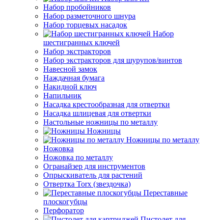
Набор пробойников
Набор разметочного шнура
Набор торцевых насадок
Набор
шестигранных ключей
Набор экстракторов
Набор экстракторов для шурупов/винтов
Навесной замок
Наждачная бумага
Накидной ключ
Напильник
Насадка крестообразная для отвертки
Насадка шлицевая для отвертки
Настольные ножницы по металлу
Ножницы
Ножницы по металлу
Ножовка
Ножовка по металлу
Огранайзер для инструментов
Опрыскиватель для растений
Отвертка Torx (звездочка)
Переставные
плоскогубцы
Перфоратор
Пистолет для