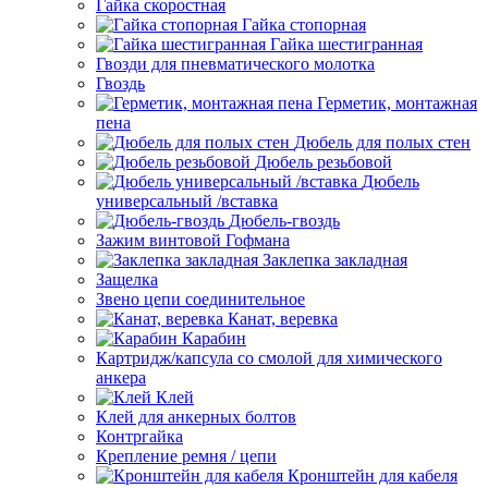
Гайка скоростная
Гайка стопорная
Гайка шестигранная
Гвозди для пневматического молотка
Гвоздь
Герметик, монтажная
пена
Дюбель для полых стен
Дюбель резьбовой
Дюбель
универсальный /вставка
Дюбель-гвоздь
Зажим винтовой Гофмана
Заклепка закладная
Защелка
Звено цепи соединительное
Канат, веревка
Карабин
Картридж/капсула со смолой для химического
анкера
Клей
Клей для анкерных болтов
Контргайка
Крепление ремня / цепи
Кронштейн для кабеля