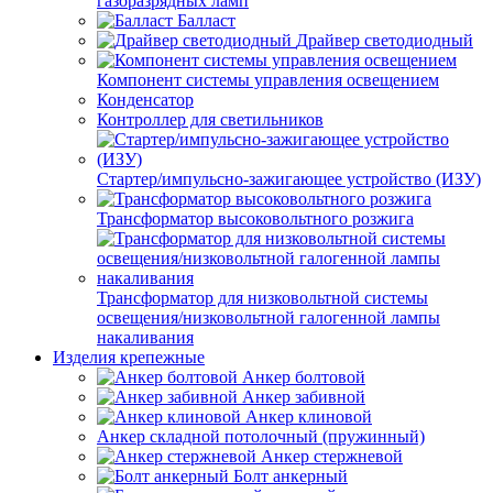
газоразрядных ламп
Балласт
Драйвер светодиодный
Компонент системы управления освещением
Конденсатор
Контроллер для светильников
Стартер/импульсно-зажигающее устройство (ИЗУ)
Трансформатор высоковольтного розжига
Трансформатор для низковольтной системы
освещения/низковольтной галогенной лампы
накаливания
Изделия крепежные
Анкер болтовой
Анкер забивной
Анкер клиновой
Анкер складной потолочный (пружинный)
Анкер стержневой
Болт анкерный