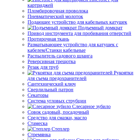
картриджей
Пломбировочная проволока
Пневматический молоток
Подающее устройство для кабельных катушек
Подъемный домкрат
Привод инструмента для пробивания отверстий
Протирочная ткань
Разматывающее устройство для катушек с
кабелем/Станки кабельные
Распылитель садового шланга
Реверсивная трещотка
Резак для труб
Рукоятки
для съема предохранителей
Сантехнический ключ
Сверлильный патрон
Секаторы
Система угловых струбцин
Слесарное зубило
Совок садовый, посадочный
Средство для смазки, масло
Стамеска
Степлер
Стремянка