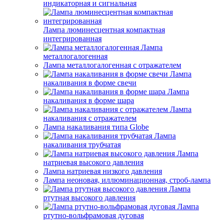
индикаторная и сигнальная
Лампа люминесцентная компактная
интегрированная
Лампа
металлогалогенная
Лампа металлогалогенная с отражателем
Лампа
накаливания в форме свечи
Лампа
накаливания в форме шара
Лампа
накаливания с отражателем
Лампа накаливания типа Globe
Лампа
накаливания трубчатая
Лампа
натриевая высокого давления
Лампа натриевая низкого давления
Лампа неоновая, иллюминационная, строб-лампа
Лампа
ртутная высокого давления
Лампа
ртутно-вольфрамовая дуговая