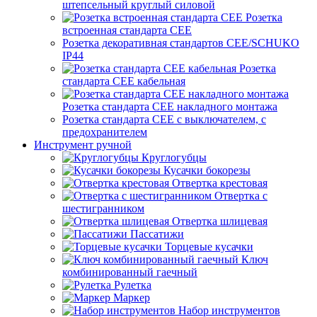
штепсельный круглый силовой
Розетка
встроенная стандарта CEE
Розетка декоративная стандартов CEE/SCHUKO
IP44
Розетка
стандарта СЕЕ кабельная
Розетка стандарта СЕЕ накладного монтажа
Розетка стандарта СЕЕ с выключателем, с
предохранителем
Инструмент ручной
Круглогубцы
Кусачки бокорезы
Отвертка крестовая
Отвертка с
шестигранником
Отвертка шлицевая
Пассатижи
Торцевые кусачки
Ключ
комбинированный гаечный
Рулетка
Маркер
Набор инструментов