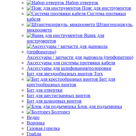
Набор отверток
Пояс для инструментов
Система протяжки
кабеля
Штангенциркуль,
микроометр
Ящик для
инструментов
Аксессуары / запчасти для дырокола (перфоратора)
Аксессуары для системы протяжки кабеля
Аксессуары для шлифования/полировки
Бит для звездообразных винтов Torx
Бит для
крестообразных винтов
Бит для отвертки
Бит для шестигранных винтов
Бит для шлицевых винтов
Блок для подъемника
Болторез
Ведро
Воронка
Газовая горелка
Грабли