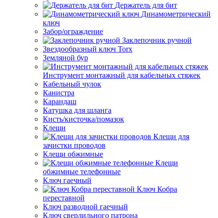
Держатель для бит
Динамометрический
ключ
Забор/ограждение
Заклепочник ручной
Звездообразный ключ Torx
Земляной бур
Инструмент монтажный для кабельных стяжек
Кабельный чулок
Канистра
Карандаш
Катушка для шланга
Кисть/кисточка/помазок
Клещи
Клещи для
зачистки проводов
Клещи обжимные
Клещи
обжимные телефонные
Ключ гаечный
Ключ Кобра
переставной
Ключ разводной гаечный
Ключ сверлильного патрона