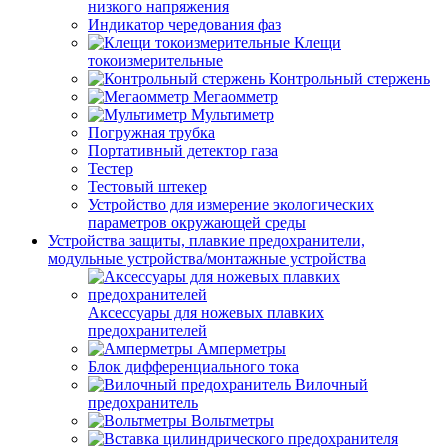
низкого напряжения
Индикатор чередования фаз
Клещи
токоизмерительные
Контрольный стержень
Мегаомметр
Мультиметр
Погружная трубка
Портативный детектор газа
Тестер
Тестовый штекер
Устройство для измерение экологических
параметров окружающей среды
Устройства защиты, плавкие предохранители,
модульные устройства/монтажные устройства
Аксессуары для ножевых плавких
предохранителей
Амперметры
Блок дифференциального тока
Вилочный
предохранитель
Вольтметры