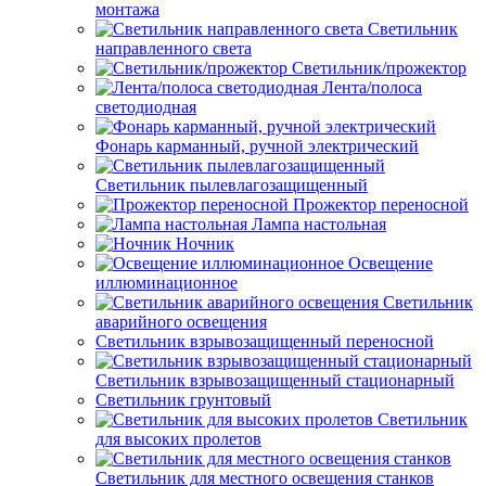
монтажа
Светильник
направленного света
Светильник/прожектор
Лента/полоса
светодиодная
Фонарь карманный, ручной электрический
Светильник пылевлагозащищенный
Прожектор переносной
Лампа настольная
Ночник
Освещение
иллюминационное
Светильник
аварийного освещения
Светильник взрывозащищенный переносной
Светильник взрывозащищенный стационарный
Светильник грунтовый
Светильник
для высоких пролетов
Светильник для местного освещения станков