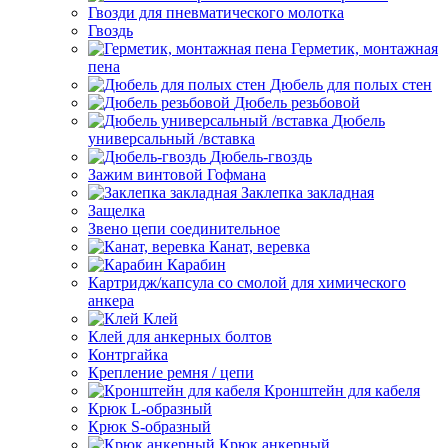
Гвозди для пневматического молотка
Гвоздь
Герметик, монтажная
пена
Дюбель для полых стен
Дюбель резьбовой
Дюбель
универсальный /вставка
Дюбель-гвоздь
Зажим винтовой Гофмана
Заклепка закладная
Защелка
Звено цепи соединительное
Канат, веревка
Карабин
Картридж/капсула со смолой для химического
анкера
Клей
Клей для анкерных болтов
Контргайка
Крепление ремня / цепи
Кронштейн для кабеля
Крюк L-образный
Крюк S-образный
Крюк анкерный