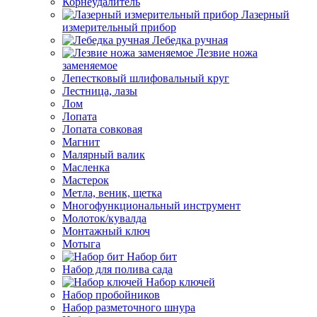
Корнеудалитель
Лазерный
измерительный прибор
Лебедка ручная
Лезвие ножа
заменяемое
Лепестковый шлифовальный круг
Лестница, лазы
Лом
Лопата
Лопата совковая
Магнит
Малярный валик
Масленка
Мастерок
Метла, веник, щетка
Многофункциональный инструмент
Молоток/кувалда
Монтажный ключ
Мотыга
Набор бит
Набор для полива сада
Набор ключей
Набор пробойников
Набор разметочного шнура