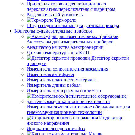
Приводная головка для позиционного
переключателя/переключателя с шарниром
Разделительный усилитель
Термореле
Шнур соединительный для датчика-привода
Контрольно-измерительные приборы
Аксессуары для измерительных приборов
Анализатор качества электроэнергии
Датчик температуры для КИП
Детектор скрытой
проводки
Измерители сопротивления заземления
Измеритель антифриза
Измеритель влажности материала
Измеритель длины кабеля
Измеритель температуры и климата
Измерительное-/испытательное оборудование для
телекоммуникационной технологии
Индикатор
низкого напряжения
Индикатор чередования фаз
Клещи