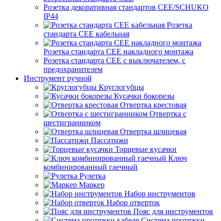
Розетка декоративная стандартов CEE/SCHUKO
IP44
Розетка
стандарта СЕЕ кабельная
Розетка стандарта СЕЕ накладного монтажа
Розетка стандарта СЕЕ с выключателем, с
предохранителем
Инструмент ручной
Круглогубцы
Кусачки бокорезы
Отвертка крестовая
Отвертка с
шестигранником
Отвертка шлицевая
Пассатижи
Торцевые кусачки
Ключ
комбинированный гаечный
Рулетка
Маркер
Набор инструментов
Набор отверток
Пояс для инструментов
Система протяжки