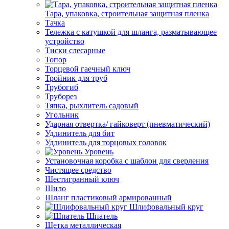
Тара, упаковка, строительная защитная пленка
Тачка
Тележка с катушкой для шланга, разматывающее
устройство
Тиски слесарные
Топор
Торцевой гаечный ключ
Тройник для труб
Трубогиб
Труборез
Тяпка, рыхлитель садовый
Угольник
Ударная отвертка/ гайковерт (пневматический)
Удлинитель для бит
Удлинитель для торцовых головок
Уровень
Установочная коробка с шаблон для сверления
Чистящее средство
Шестигранный ключ
Шило
Шланг пластиковый армированный
Шлифовальный круг
Шпатель
Щетка металлическая