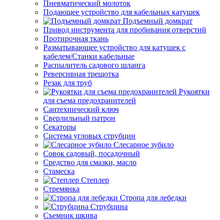
Пневматический молоток
Подающее устройство для кабельных катушек
Подъемный домкрат
Привод инструмента для пробивания отверстий
Протирочная ткань
Разматывающее устройство для катушек с
кабелем/Станки кабельные
Распылитель садового шланга
Реверсивная трещотка
Резак для труб
Рукоятки
для съема предохранителей
Сантехнический ключ
Сверлильный патрон
Секаторы
Система угловых струбцин
Слесарное зубило
Совок садовый, посадочный
Средство для смазки, масло
Стамеска
Степлер
Стремянка
Стропа для лебедки
Струбцина
Съемник шкива