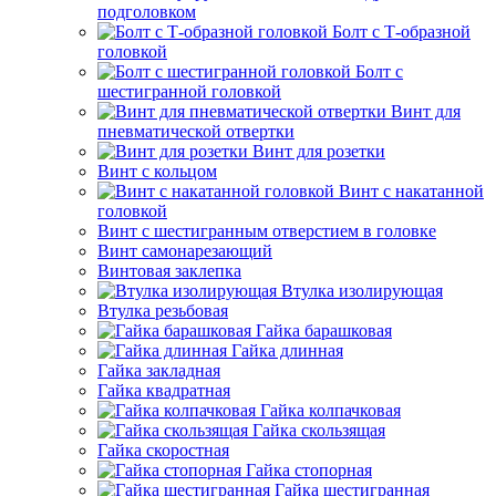
подголовком
Болт с Т-образной
головкой
Болт с
шестигранной головкой
Винт для
пневматической отвертки
Винт для розетки
Винт с кольцом
Винт с накатанной
головкой
Винт с шестигранным отверстием в головке
Винт самонарезающий
Винтовая заклепка
Втулка изолирующая
Втулка резьбовая
Гайка барашковая
Гайка длинная
Гайка закладная
Гайка квадратная
Гайка колпачковая
Гайка скользящая
Гайка скоростная
Гайка стопорная
Гайка шестигранная