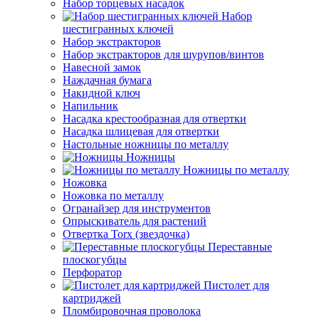
Набор торцевых насадок
Набор
шестигранных ключей
Набор экстракторов
Набор экстракторов для шурупов/винтов
Навесной замок
Наждачная бумага
Накидной ключ
Напильник
Насадка крестообразная для отвертки
Насадка шлицевая для отвертки
Настольные ножницы по металлу
Ножницы
Ножницы по металлу
Ножовка
Ножовка по металлу
Огранайзер для инструментов
Опрыскиватель для растений
Отвертка Torx (звездочка)
Переставные
плоскогубцы
Перфоратор
Пистолет для
картриджей
Пломбировочная проволока