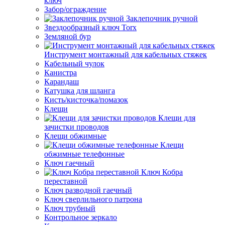
ключ
Забор/ограждение
Заклепочник ручной
Звездообразный ключ Torx
Земляной бур
Инструмент монтажный для кабельных стяжек
Кабельный чулок
Канистра
Карандаш
Катушка для шланга
Кисть/кисточка/помазок
Клещи
Клещи для
зачистки проводов
Клещи обжимные
Клещи
обжимные телефонные
Ключ гаечный
Ключ Кобра
переставной
Ключ разводной гаечный
Ключ сверлильного патрона
Ключ трубный
Контрольное зеркало