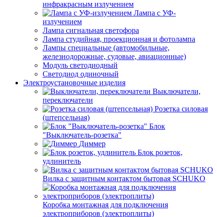
инфракрасным излучением
Лампа с УФ-
излучением
Лампа сигнальная светофора
Лампа студийная, проекционная и фотолампа
Лампы специальные (автомобильные,
железнодорожные, судовые, авиационные)
Модуль светодиодный
Светодиод одиночный
Электроустановочные изделия
Выключатели,
переключатели
Розетка силовая
(штепсельная)
Блок
"Выключатель-розетка"
Диммер
Блок розеток,
удлинитель
Вилка с защитным контактом бытовая SCHUKO
Коробка монтажная для подключения
электроприборов (электроплиты)