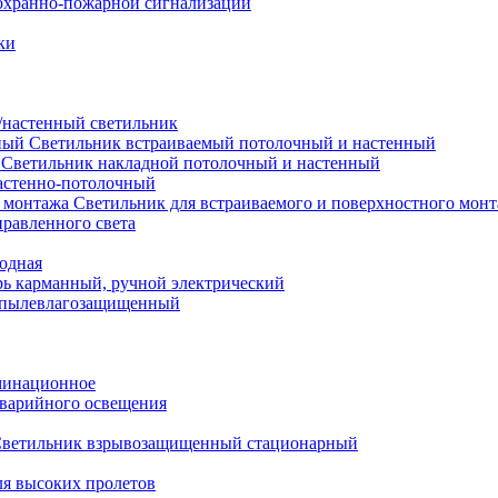
охранно-пожарной сигнализации
ки
настенный светильник
Светильник встраиваемый потолочный и настенный
Светильник накладной потолочный и настенный
астенно-потолочный
Светильник для встраиваемого и поверхностного мон
равленного света
иодная
ь карманный, ручной электрический
 пылевлагозащищенный
минационное
варийного освещения
ветильник взрывозащищенный стационарный
ля высоких пролетов