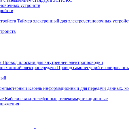
ка с заземлением стандарта SCHUKO
новочных устройств
тройств
Таймер электронный для электроустановочных устройс
стройств
Провод плоский для внутренней электропроводки
Провод самонесущий изолированны
ный
Кабель информационный для передачи данных, 
Кабели связи, телефонные, телекоммуникационные
апряжения