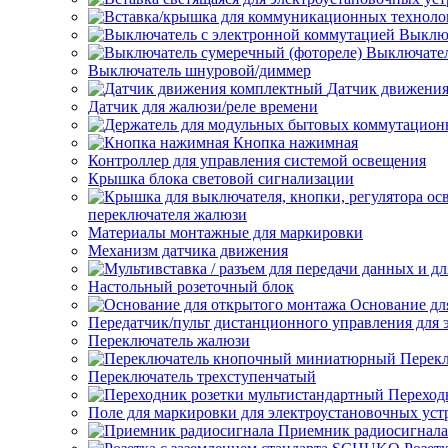
Выключ
Выключател
Выключатель шнуровой/диммер
Датчик движени
Датчик для жалюзи/реле времени
Кнопка нажимная
Контроллер для управления системой освещения
Крышка блока световой сигнализации
переключателя жалюзи
Материалы монтажные для маркировки
Механизм датчика движения
Настольный розеточный блок
Основание дл
Передатчик/пульт дистанционного управления для 
Переключатель жалюзи
Перек
Переключатель трехступенчатый
Переход
Поле для маркировки для электроустановочных уст
Приемник радиосигнала