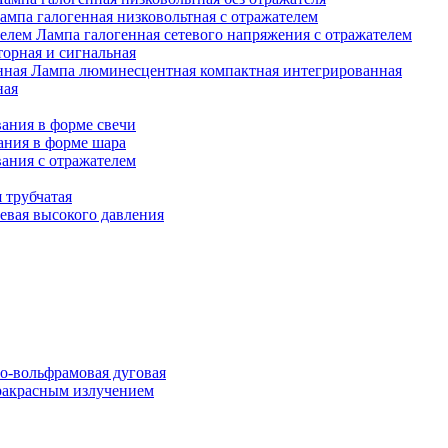
ампа галогенная низковольтная с отражателем
Лампа галогенная сетевого напряжения с отражателем
орная и сигнальная
Лампа люминесцентная компактная интегрированная
ная
ания в форме свечи
ания в форме шара
ания с отражателем
 трубчатая
евая высокого давления
о-вольфрамовая дуговая
ракрасным излучением