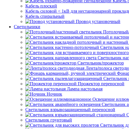
Кабель 
Кабель плоский
Кабель силовой < 1кВ для нестационарной проклад
Кабель спиральный
Провод установочный
Светильники
Потолочный/
Светильник н
Светильник нап
Светильник/прожектор
Лента/полоса светод
Фонар
Светильник
Прожектор переносной
Лампа настольная
Ночник
Освещение иллю
Светильник а
Светильник взрывозащищенный переносной
С
Светильник грунтовый
Светильник д