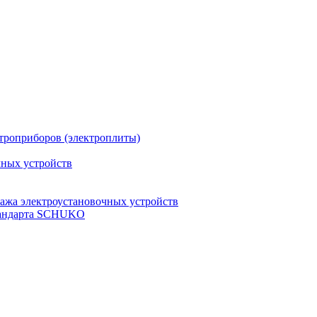
троприборов (электроплиты)
чных устройств
ажа электроустановочных устройств
стандарта SCHUKO