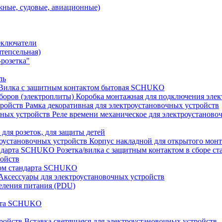
ные, судовые, авиационные)
еключатели
штепсельная)
розетка"
ль
Вилка с защитным контактом бытовая SCHUKO
Коробка монтажная для подключения элек
Рамка декоративная для электроустановочных устройств
Реле времени механическое для электроустаново
 для розеток, для защиты детей
Корпус накладной для открытого монт
Розетка/вилка с защитным контактом в сборе 
ройств
том стандарта SCHUKO
Аксессуары для электроустановочных устройств
еления питания (PDU)
арта SCHUKO
Вставка светящаяся для электроустановочных устройств