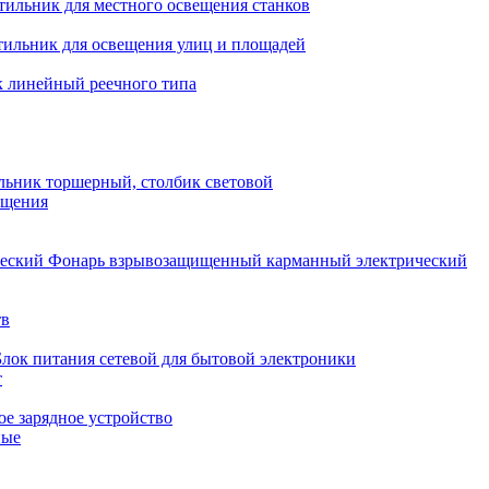
тильник для местного освещения станков
тильник для освещения улиц и площадей
 линейный реечного типа
льник торшерный, столбик световой
ещения
Фонарь взрывозащищенный карманный электрический
тв
Блок питания сетевой для бытовой электроники
т
е зарядное устройство
ные