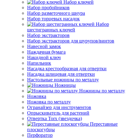
Набор ключей
Набор пробойников
Набор разметочного шнура
Набор торцевых насадок
Набор
шестигранных ключей
Набор экстракторов
Набор экстракторов для шурупов/винтов
Навесной замок
Наждачная бумага
Накидной ключ
Напильник
Насадка крестообразная для отвертки
Насадка шлицевая для отвертки
Настольные ножницы по металлу
Ножницы
Ножницы по металлу
Ножовка
Ножовка по металлу
Огранайзер для инструментов
Опрыскиватель для растений
Отвертка Torx (звездочка)
Переставные
плоскогубцы
Перфоратор