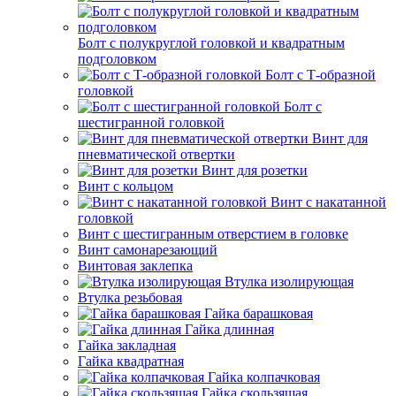
Болт с полукруглой головкой и квадратным
подголовком
Болт с Т-образной
головкой
Болт с
шестигранной головкой
Винт для
пневматической отвертки
Винт для розетки
Винт с кольцом
Винт с накатанной
головкой
Винт с шестигранным отверстием в головке
Винт самонарезающий
Винтовая заклепка
Втулка изолирующая
Втулка резьбовая
Гайка барашковая
Гайка длинная
Гайка закладная
Гайка квадратная
Гайка колпачковая
Гайка скользящая