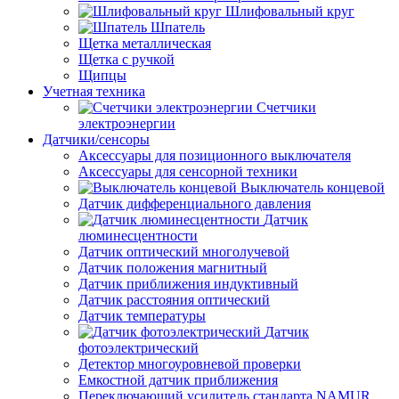
Шлифовальный круг
Шпатель
Щетка металлическая
Щетка с ручкой
Щипцы
Учетная техника
Счетчики
электроэнергии
Датчики/сенсоры
Аксессуары для позиционного выключателя
Аксессуары для сенсорной техники
Выключатель концевой
Датчик дифференциального давления
Датчик
люминесцентности
Датчик оптический многолучевой
Датчик положения магнитный
Датчик приближения индуктивный
Датчик расстояния оптический
Датчик температуры
Датчик
фотоэлектрический
Детектор многоуровневой проверки
Емкостной датчик приближения
Переключающий усилитель стандарта NAMUR