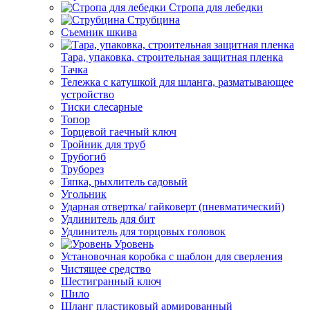
Стропа для лебедки
Струбцина
Съемник шкива
Тара, упаковка, строительная защитная пленка
Тачка
Тележка с катушкой для шланга, разматывающее
устройство
Тиски слесарные
Топор
Торцевой гаечный ключ
Тройник для труб
Трубогиб
Труборез
Тяпка, рыхлитель садовый
Угольник
Ударная отвертка/ гайковерт (пневматический)
Удлинитель для бит
Удлинитель для торцовых головок
Уровень
Установочная коробка с шаблон для сверления
Чистящее средство
Шестигранный ключ
Шило
Шланг пластиковый армированный