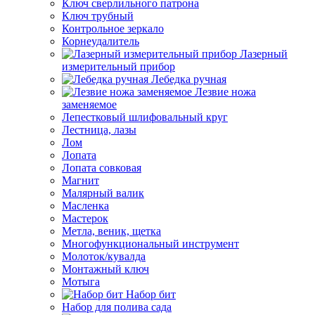
Ключ сверлильного патрона
Ключ трубный
Контрольное зеркало
Корнеудалитель
Лазерный
измерительный прибор
Лебедка ручная
Лезвие ножа
заменяемое
Лепестковый шлифовальный круг
Лестница, лазы
Лом
Лопата
Лопата совковая
Магнит
Малярный валик
Масленка
Мастерок
Метла, веник, щетка
Многофункциональный инструмент
Молоток/кувалда
Монтажный ключ
Мотыга
Набор бит
Набор для полива сада