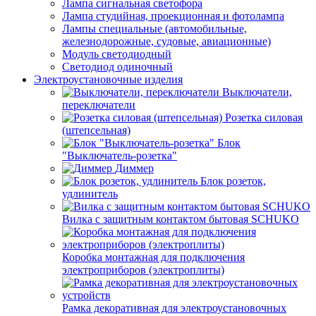
Лампа сигнальная светофора
Лампа студийная, проекционная и фотолампа
Лампы специальные (автомобильные,
железнодорожные, судовые, авиационные)
Модуль светодиодный
Светодиод одиночный
Электроустановочные изделия
Выключатели,
переключатели
Розетка силовая
(штепсельная)
Блок
"Выключатель-розетка"
Диммер
Блок розеток,
удлинитель
Вилка с защитным контактом бытовая SCHUKO
Коробка монтажная для подключения
электроприборов (электроплиты)
Рамка декоративная для электроустановочных