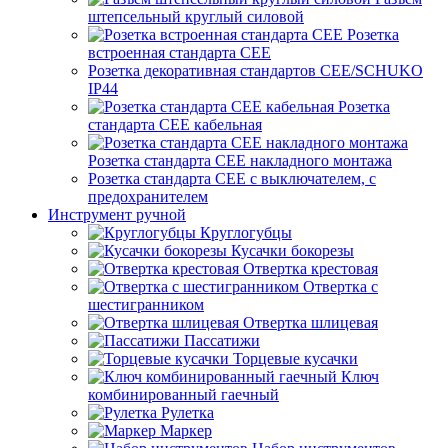
штепсельный круглый силовой
Розетка
встроенная стандарта CEE
Розетка декоративная стандартов CEE/SCHUKO
IP44
Розетка
стандарта СЕЕ кабельная
Розетка стандарта СЕЕ накладного монтажа
Розетка стандарта СЕЕ с выключателем, с
предохранителем
Инструмент ручной
Круглогубцы
Кусачки бокорезы
Отвертка крестовая
Отвертка с
шестигранником
Отвертка шлицевая
Пассатижи
Торцевые кусачки
Ключ
комбинированный гаечный
Рулетка
Маркер