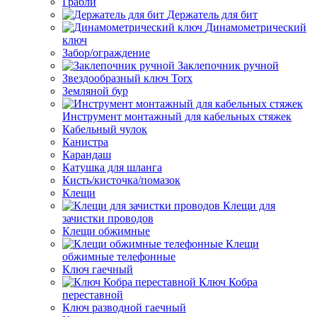
Грабли
Держатель для бит
Динамометрический
ключ
Забор/ограждение
Заклепочник ручной
Звездообразный ключ Torx
Земляной бур
Инструмент монтажный для кабельных стяжек
Кабельный чулок
Канистра
Карандаш
Катушка для шланга
Кисть/кисточка/помазок
Клещи
Клещи для
зачистки проводов
Клещи обжимные
Клещи
обжимные телефонные
Ключ гаечный
Ключ Кобра
переставной
Ключ разводной гаечный