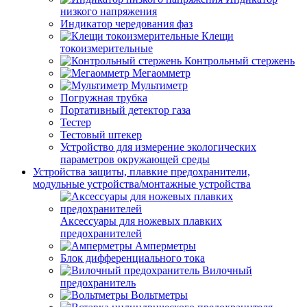
низкого напряжения
Индикатор чередования фаз
Клещи
токоизмерительные
Контрольный стержень
Мегаомметр
Мультиметр
Погружная трубка
Портативный детектор газа
Тестер
Тестовый штекер
Устройство для измерение экологических
параметров окружающей среды
Устройства защиты, плавкие предохранители,
модульные устройства/монтажные устройства
Аксессуары для ножевых плавких
предохранителей
Амперметры
Блок дифференциального тока
Вилочный
предохранитель
Вольтметры