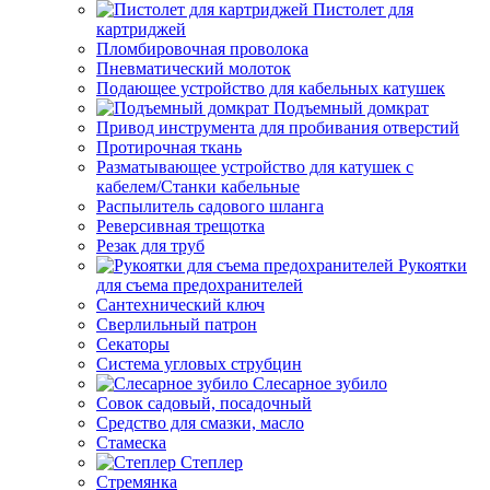
Пистолет для
картриджей
Пломбировочная проволока
Пневматический молоток
Подающее устройство для кабельных катушек
Подъемный домкрат
Привод инструмента для пробивания отверстий
Протирочная ткань
Разматывающее устройство для катушек с
кабелем/Станки кабельные
Распылитель садового шланга
Реверсивная трещотка
Резак для труб
Рукоятки
для съема предохранителей
Сантехнический ключ
Сверлильный патрон
Секаторы
Система угловых струбцин
Слесарное зубило
Совок садовый, посадочный
Средство для смазки, масло
Стамеска
Степлер
Стремянка