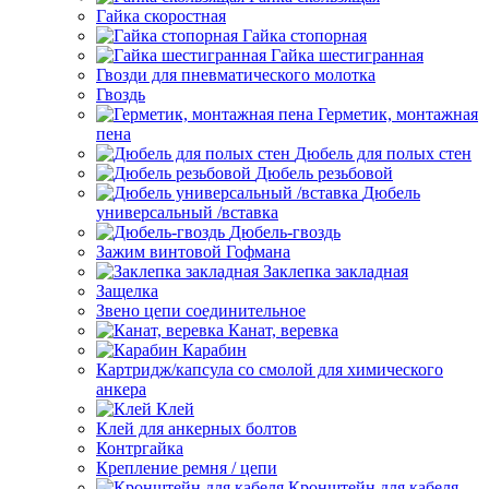
Гайка скоростная
Гайка стопорная
Гайка шестигранная
Гвозди для пневматического молотка
Гвоздь
Герметик, монтажная
пена
Дюбель для полых стен
Дюбель резьбовой
Дюбель
универсальный /вставка
Дюбель-гвоздь
Зажим винтовой Гофмана
Заклепка закладная
Защелка
Звено цепи соединительное
Канат, веревка
Карабин
Картридж/капсула со смолой для химического
анкера
Клей
Клей для анкерных болтов
Контргайка
Крепление ремня / цепи
Кронштейн для кабеля