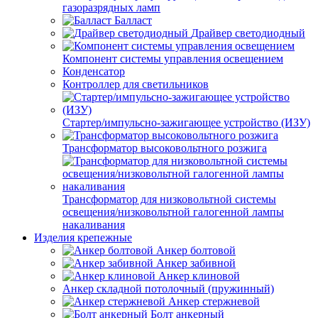
газоразрядных ламп
Балласт
Драйвер светодиодный
Компонент системы управления освещением
Конденсатор
Контроллер для светильников
Стартер/импульсно-зажигающее устройство (ИЗУ)
Трансформатор высоковольтного розжига
Трансформатор для низковольтной системы
освещения/низковольтной галогенной лампы
накаливания
Изделия крепежные
Анкер болтовой
Анкер забивной
Анкер клиновой
Анкер складной потолочный (пружинный)
Анкер стержневой
Болт анкерный