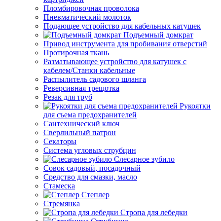
Пломбировочная проволока
Пневматический молоток
Подающее устройство для кабельных катушек
Подъемный домкрат
Привод инструмента для пробивания отверстий
Протирочная ткань
Разматывающее устройство для катушек с
кабелем/Станки кабельные
Распылитель садового шланга
Реверсивная трещотка
Резак для труб
Рукоятки
для съема предохранителей
Сантехнический ключ
Сверлильный патрон
Секаторы
Система угловых струбцин
Слесарное зубило
Совок садовый, посадочный
Средство для смазки, масло
Стамеска
Степлер
Стремянка
Стропа для лебедки