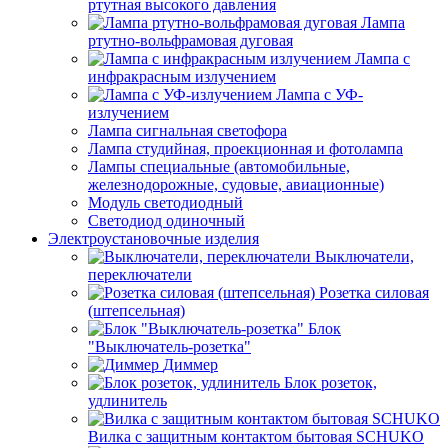
ртутная высокого давления
Лампа
ртутно-вольфрамовая дуговая
Лампа с
инфракрасным излучением
Лампа с УФ-
излучением
Лампа сигнальная светофора
Лампа студийная, проекционная и фотолампа
Лампы специальные (автомобильные,
железнодорожные, судовые, авиационные)
Модуль светодиодный
Светодиод одиночный
Электроустановочные изделия
Выключатели,
переключатели
Розетка силовая
(штепсельная)
Блок
"Выключатель-розетка"
Диммер
Блок розеток,
удлинитель
Вилка с защитным контактом бытовая SCHUKO