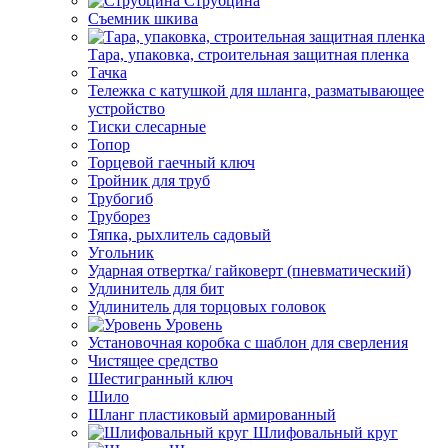
Струбцина
Съемник шкива
Тара, упаковка, строительная защитная пленка
Тачка
Тележка с катушкой для шланга, разматывающее
устройство
Тиски слесарные
Топор
Торцевой гаечный ключ
Тройник для труб
Трубогиб
Труборез
Тяпка, рыхлитель садовый
Угольник
Ударная отвертка/ гайковерт (пневматический)
Удлинитель для бит
Удлинитель для торцовых головок
Уровень
Установочная коробка с шаблон для сверления
Чистящее средство
Шестигранный ключ
Шило
Шланг пластиковый армированный
Шлифовальный круг