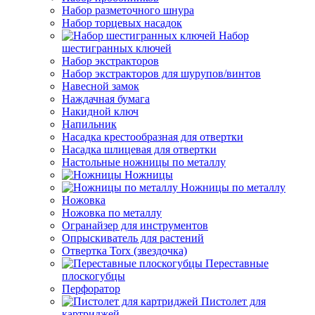
Набор разметочного шнура
Набор торцевых насадок
Набор
шестигранных ключей
Набор экстракторов
Набор экстракторов для шурупов/винтов
Навесной замок
Наждачная бумага
Накидной ключ
Напильник
Насадка крестообразная для отвертки
Насадка шлицевая для отвертки
Настольные ножницы по металлу
Ножницы
Ножницы по металлу
Ножовка
Ножовка по металлу
Огранайзер для инструментов
Опрыскиватель для растений
Отвертка Torx (звездочка)
Переставные
плоскогубцы
Перфоратор
Пистолет для
картриджей