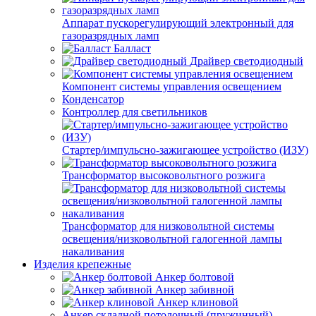
Аппарат пускорегулирующий электронный для
газоразрядных ламп
Балласт
Драйвер светодиодный
Компонент системы управления освещением
Конденсатор
Контроллер для светильников
Стартер/импульсно-зажигающее устройство (ИЗУ)
Трансформатор высоковольтного розжига
Трансформатор для низковольтной системы
освещения/низковольтной галогенной лампы
накаливания
Изделия крепежные
Анкер болтовой
Анкер забивной
Анкер клиновой
Анкер складной потолочный (пружинный)