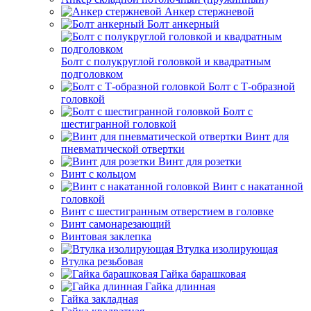
Анкер стержневой
Болт анкерный
Болт с полукруглой головкой и квадратным
подголовком
Болт с Т-образной
головкой
Болт с
шестигранной головкой
Винт для
пневматической отвертки
Винт для розетки
Винт с кольцом
Винт с накатанной
головкой
Винт с шестигранным отверстием в головке
Винт самонарезающий
Винтовая заклепка
Втулка изолирующая
Втулка резьбовая
Гайка барашковая
Гайка длинная
Гайка закладная