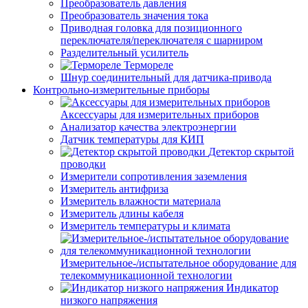
Преобразователь давления
Преобразователь значения тока
Приводная головка для позиционного
переключателя/переключателя с шарниром
Разделительный усилитель
Термореле
Шнур соединительный для датчика-привода
Контрольно-измерительные приборы
Аксессуары для измерительных приборов
Анализатор качества электроэнергии
Датчик температуры для КИП
Детектор скрытой
проводки
Измерители сопротивления заземления
Измеритель антифриза
Измеритель влажности материала
Измеритель длины кабеля
Измеритель температуры и климата
Измерительное-/испытательное оборудование для
телекоммуникационной технологии
Индикатор
низкого напряжения