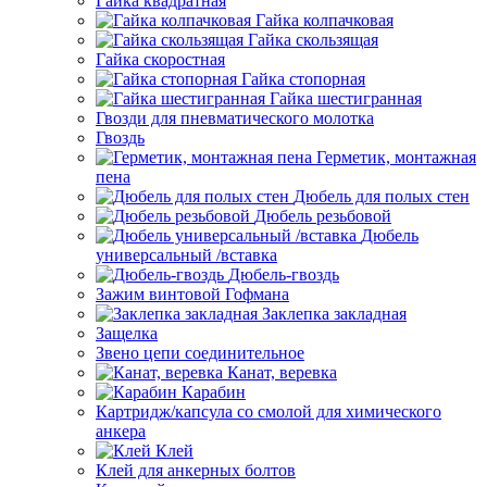
Гайка квадратная
Гайка колпачковая
Гайка скользящая
Гайка скоростная
Гайка стопорная
Гайка шестигранная
Гвозди для пневматического молотка
Гвоздь
Герметик, монтажная
пена
Дюбель для полых стен
Дюбель резьбовой
Дюбель
универсальный /вставка
Дюбель-гвоздь
Зажим винтовой Гофмана
Заклепка закладная
Защелка
Звено цепи соединительное
Канат, веревка
Карабин
Картридж/капсула со смолой для химического
анкера
Клей
Клей для анкерных болтов