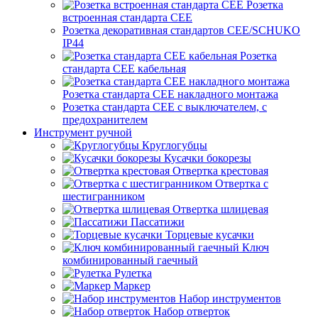
Розетка
встроенная стандарта CEE
Розетка декоративная стандартов CEE/SCHUKO
IP44
Розетка
стандарта СЕЕ кабельная
Розетка стандарта СЕЕ накладного монтажа
Розетка стандарта СЕЕ с выключателем, с
предохранителем
Инструмент ручной
Круглогубцы
Кусачки бокорезы
Отвертка крестовая
Отвертка с
шестигранником
Отвертка шлицевая
Пассатижи
Торцевые кусачки
Ключ
комбинированный гаечный
Рулетка
Маркер
Набор инструментов
Набор отверток