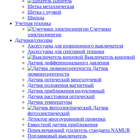
Шпатель
Щетка металлическая
Щетка с ручкой
Щипцы
Учетная техника
Счетчики
электроэнергии
Датчики/сенсоры
Аксессуары для позиционного выключателя
Аксессуары для сенсорной техники
Выключатель концевой
Датчик дифференциального давления
Датчик
люминесцентности
Датчик оптический многолучевой
Датчик положения магнитный
Датчик приближения индуктивный
Датчик расстояния оптический
Датчик температуры
Датчик
фотоэлектрический
Детектор многоуровневой проверки
Емкостной датчик приближения
Переключающий усилитель стандарта NAMUR
Поплавковый выключатель