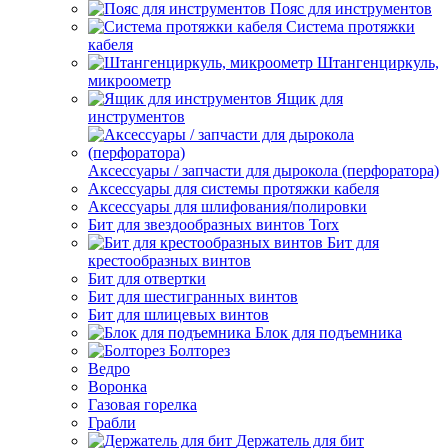
Пояс для инструментов
Система протяжки
кабеля
Штангенциркуль,
микроометр
Ящик для
инструментов
Аксессуары / запчасти для дырокола (перфоратора)
Аксессуары для системы протяжки кабеля
Аксессуары для шлифования/полировки
Бит для звездообразных винтов Torx
Бит для
крестообразных винтов
Бит для отвертки
Бит для шестигранных винтов
Бит для шлицевых винтов
Блок для подъемника
Болторез
Ведро
Воронка
Газовая горелка
Грабли
Держатель для бит