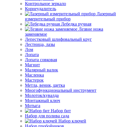
Контрольное зеркало
Корнеудалитель
Лазерный
измерительный прибор
Лебедка ручная
Лезвие ножа
заменяемое
Лепестковый шлифовальный круг
Лестница, лазы
Лом
Лопата
Лопата совковая
Магнит
Малярный валик
Масленка
Мастерок
Метла, веник, щетка
Многофункциональный инструмент
Молоток/кувалда
Монтажный ключ
Мотыга
Набор бит
Набор для полива сада
Набор ключей
Набор пробойников