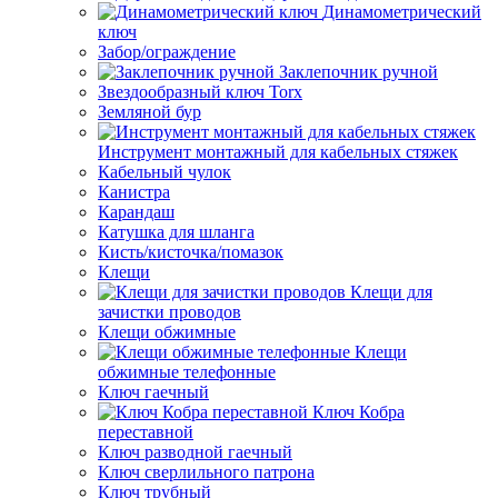
Динамометрический
ключ
Забор/ограждение
Заклепочник ручной
Звездообразный ключ Torx
Земляной бур
Инструмент монтажный для кабельных стяжек
Кабельный чулок
Канистра
Карандаш
Катушка для шланга
Кисть/кисточка/помазок
Клещи
Клещи для
зачистки проводов
Клещи обжимные
Клещи
обжимные телефонные
Ключ гаечный
Ключ Кобра
переставной
Ключ разводной гаечный
Ключ сверлильного патрона
Ключ трубный