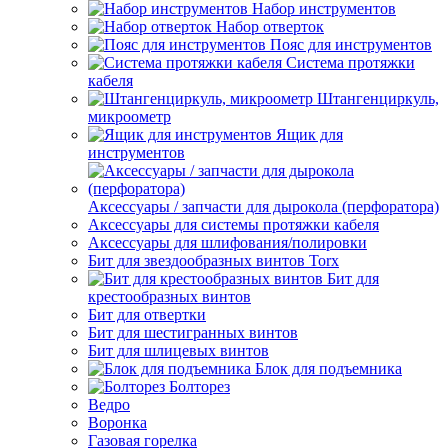
Набор инструментов
Набор отверток
Пояс для инструментов
Система протяжки
кабеля
Штангенциркуль,
микроометр
Ящик для
инструментов
Аксессуары / запчасти для дырокола (перфоратора)
Аксессуары для системы протяжки кабеля
Аксессуары для шлифования/полировки
Бит для звездообразных винтов Torx
Бит для
крестообразных винтов
Бит для отвертки
Бит для шестигранных винтов
Бит для шлицевых винтов
Блок для подъемника
Болторез
Ведро
Воронка
Газовая горелка