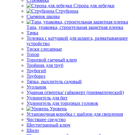
Стремянка
Стропа для лебедки
Струбцина
Съемник шкива
Тара, упаковка, строительная защитная пленка
Тачка
Тележка с катушкой для шланга, разматывающее
устройство
Тиски слесарные
Топор
Торцевой гаечный ключ
Тройник для труб
Трубогиб
Труборез
Тяпка, рыхлитель садовый
Угольник
Ударная отвертка/ гайковерт (пневматический)
Удлинитель для бит
Удлинитель для торцовых головок
Уровень
Установочная коробка с шаблон для сверления
Чистящее средство
Шестигранный ключ
Шило