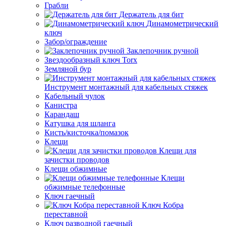
Грабли
Держатель для бит
Динамометрический
ключ
Забор/ограждение
Заклепочник ручной
Звездообразный ключ Torx
Земляной бур
Инструмент монтажный для кабельных стяжек
Кабельный чулок
Канистра
Карандаш
Катушка для шланга
Кисть/кисточка/помазок
Клещи
Клещи для
зачистки проводов
Клещи обжимные
Клещи
обжимные телефонные
Ключ гаечный
Ключ Кобра
переставной
Ключ разводной гаечный