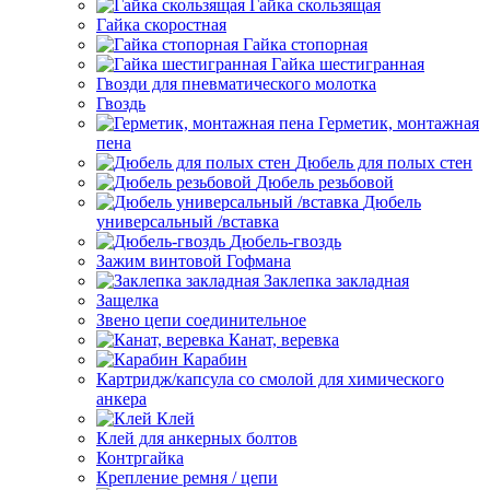
Гайка скользящая
Гайка скоростная
Гайка стопорная
Гайка шестигранная
Гвозди для пневматического молотка
Гвоздь
Герметик, монтажная
пена
Дюбель для полых стен
Дюбель резьбовой
Дюбель
универсальный /вставка
Дюбель-гвоздь
Зажим винтовой Гофмана
Заклепка закладная
Защелка
Звено цепи соединительное
Канат, веревка
Карабин
Картридж/капсула со смолой для химического
анкера
Клей
Клей для анкерных болтов
Контргайка
Крепление ремня / цепи