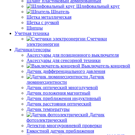
Шланг пластиковый армированный
Шлифовальный круг
Шпатель
Щетка металлическая
Щетка с ручкой
Щипцы
Учетная техника
Счетчики
электроэнергии
Датчики/сенсоры
Аксессуары для позиционного выключателя
Аксессуары для сенсорной техники
Выключатель концевой
Датчик дифференциального давления
Датчик
люминесцентности
Датчик оптический многолучевой
Датчик положения магнитный
Датчик приближения индуктивный
Датчик расстояния оптический
Датчик температуры
Датчик
фотоэлектрический
Детектор многоуровневой проверки
Емкостной датчик приближения