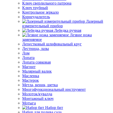
Ключ сверлильного патрона
Ключ трубный
Контрольное зеркало
Корнеудалитель
Лазерный
измерительный прибор
Лебедка ручная
Лезвие ножа
заменяемое
Лепестковый шлифовальный круг
Лестница, лазы
Лом
Лопата
Лопата совковая
Магнит
Малярный валик
Масленка
Мастерок
Метла, веник, щетка
Многофункциональный инструмент
Молоток/кувалда
Монтажный ключ
Мотыга
Набор бит
Набор для полива сада