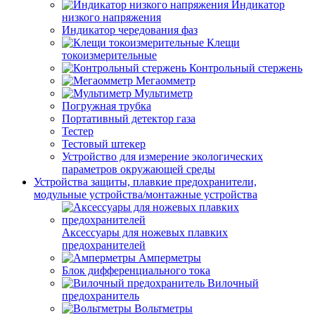
Индикатор
низкого напряжения
Индикатор чередования фаз
Клещи
токоизмерительные
Контрольный стержень
Мегаомметр
Мультиметр
Погружная трубка
Портативный детектор газа
Тестер
Тестовый штекер
Устройство для измерение экологических
параметров окружающей среды
Устройства защиты, плавкие предохранители,
модульные устройства/монтажные устройства
Аксессуары для ножевых плавких
предохранителей
Амперметры
Блок дифференциального тока
Вилочный
предохранитель
Вольтметры