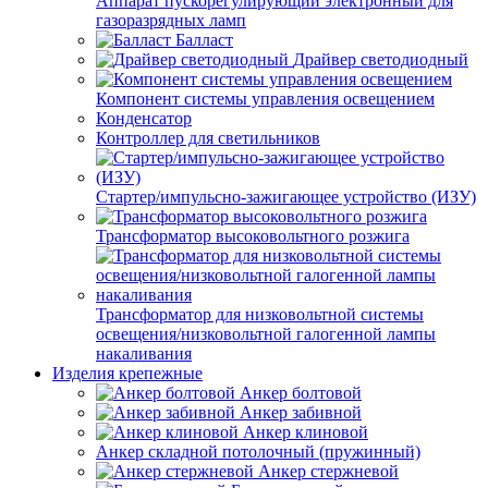
Аппарат пускорегулирующий электронный для
газоразрядных ламп
Балласт
Драйвер светодиодный
Компонент системы управления освещением
Конденсатор
Контроллер для светильников
Стартер/импульсно-зажигающее устройство (ИЗУ)
Трансформатор высоковольтного розжига
Трансформатор для низковольтной системы
освещения/низковольтной галогенной лампы
накаливания
Изделия крепежные
Анкер болтовой
Анкер забивной
Анкер клиновой
Анкер складной потолочный (пружинный)
Анкер стержневой