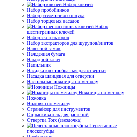
Набор ключей
Набор пробойников
Набор разметочного шнура
Набор торцевых насадок
Набор
шестигранных ключей
Набор экстракторов
Набор экстракторов для шурупов/винтов
Навесной замок
Наждачная бумага
Накидной ключ
Напильник
Насадка крестообразная для отвертки
Насадка шлицевая для отвертки
Настольные ножницы по металлу
Ножницы
Ножницы по металлу
Ножовка
Ножовка по металлу
Огранайзер для инструментов
Опрыскиватель для растений
Отвертка Torx (звездочка)
Переставные
плоскогубцы
Перфоратор