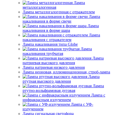
Лампа
металлогалогенная
Лампа металлогалогенная с отражателем
Лампа
накаливания в форме свечи
Лампа
накаливания в форме шара
Лампа
накаливания с отражателем
Лампа накаливания типа Globe
Лампа
накаливания трубчатая
Лампа
натриевая высокого давления
Лампа натриевая низкого давления
Лампа неоновая, иллюминационная, строб-лампа
Лампа
ртутная высокого давления
Лампа
ртутно-вольфрамовая дуговая
Лампа с
инфракрасным излучением
Лампа с УФ-
излучением
Лампа сигнальная светофора