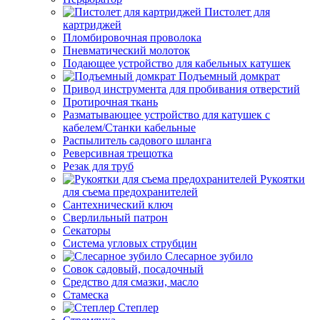
Пистолет для
картриджей
Пломбировочная проволока
Пневматический молоток
Подающее устройство для кабельных катушек
Подъемный домкрат
Привод инструмента для пробивания отверстий
Протирочная ткань
Разматывающее устройство для катушек с
кабелем/Станки кабельные
Распылитель садового шланга
Реверсивная трещотка
Резак для труб
Рукоятки
для съема предохранителей
Сантехнический ключ
Сверлильный патрон
Секаторы
Система угловых струбцин
Слесарное зубило
Совок садовый, посадочный
Средство для смазки, масло
Стамеска
Степлер