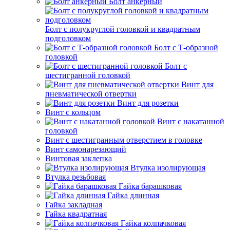
Болт анкерный
Болт с полукруглой головкой и квадратным
подголовком
Болт с Т-образной
головкой
Болт с
шестигранной головкой
Винт для
пневматической отвертки
Винт для розетки
Винт с кольцом
Винт с накатанной
головкой
Винт с шестигранным отверстием в головке
Винт самонарезающий
Винтовая заклепка
Втулка изолирующая
Втулка резьбовая
Гайка барашковая
Гайка длинная
Гайка закладная
Гайка квадратная
Гайка колпачковая