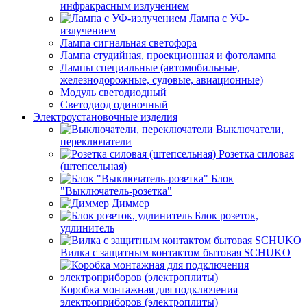
инфракрасным излучением
Лампа с УФ-
излучением
Лампа сигнальная светофора
Лампа студийная, проекционная и фотолампа
Лампы специальные (автомобильные,
железнодорожные, судовые, авиационные)
Модуль светодиодный
Светодиод одиночный
Электроустановочные изделия
Выключатели,
переключатели
Розетка силовая
(штепсельная)
Блок
"Выключатель-розетка"
Диммер
Блок розеток,
удлинитель
Вилка с защитным контактом бытовая SCHUKO
Коробка монтажная для подключения
электроприборов (электроплиты)