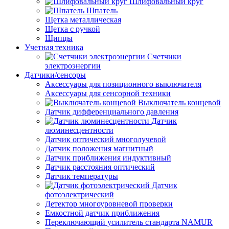
Шлифовальный круг
Шпатель
Щетка металлическая
Щетка с ручкой
Щипцы
Учетная техника
Счетчики
электроэнергии
Датчики/сенсоры
Аксессуары для позиционного выключателя
Аксессуары для сенсорной техники
Выключатель концевой
Датчик дифференциального давления
Датчик
люминесцентности
Датчик оптический многолучевой
Датчик положения магнитный
Датчик приближения индуктивный
Датчик расстояния оптический
Датчик температуры
Датчик
фотоэлектрический
Детектор многоуровневой проверки
Емкостной датчик приближения
Переключающий усилитель стандарта NAMUR