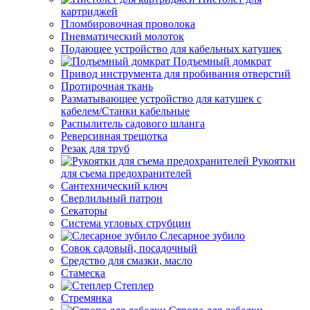
картриджей
Пломбировочная проволока
Пневматический молоток
Подающее устройство для кабельных катушек
Подъемный домкрат
Привод инструмента для пробивания отверстий
Протирочная ткань
Разматывающее устройство для катушек с
кабелем/Станки кабельные
Распылитель садового шланга
Реверсивная трещотка
Резак для труб
Рукоятки
для съема предохранителей
Сантехнический ключ
Сверлильный патрон
Секаторы
Система угловых струбцин
Слесарное зубило
Совок садовый, посадочный
Средство для смазки, масло
Стамеска
Степлер
Стремянка