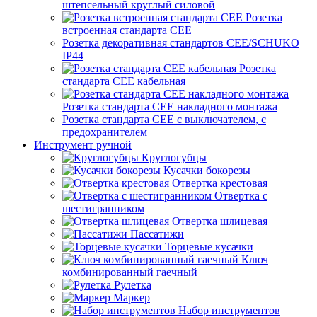
штепсельный круглый силовой
Розетка
встроенная стандарта CEE
Розетка декоративная стандартов CEE/SCHUKO
IP44
Розетка
стандарта СЕЕ кабельная
Розетка стандарта СЕЕ накладного монтажа
Розетка стандарта СЕЕ с выключателем, с
предохранителем
Инструмент ручной
Круглогубцы
Кусачки бокорезы
Отвертка крестовая
Отвертка с
шестигранником
Отвертка шлицевая
Пассатижи
Торцевые кусачки
Ключ
комбинированный гаечный
Рулетка
Маркер
Набор инструментов