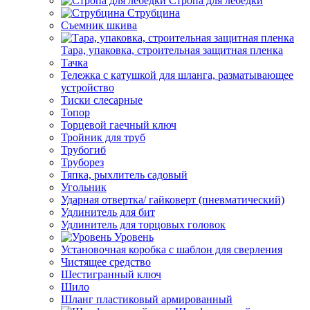
Стропа для лебедки
Струбцина
Съемник шкива
Тара, упаковка, строительная защитная пленка
Тачка
Тележка с катушкой для шланга, разматывающее
устройство
Тиски слесарные
Топор
Торцевой гаечный ключ
Тройник для труб
Трубогиб
Труборез
Тяпка, рыхлитель садовый
Угольник
Ударная отвертка/ гайковерт (пневматический)
Удлинитель для бит
Удлинитель для торцовых головок
Уровень
Установочная коробка с шаблон для сверления
Чистящее средство
Шестигранный ключ
Шило
Шланг пластиковый армированный