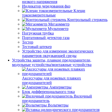
низкого напряжения
Индикатор чередования фаз
Клещи
токоизмерительные
Контрольный стержень
Мегаомметр
Мультиметр
Погружная трубка
Портативный детектор газа
Тестер
Тестовый штекер
Устройство для измерение экологических
параметров окружающей среды
Устройства защиты, плавкие предохранители,
модульные устройства/монтажные устройства
Аксессуары для ножевых плавких
предохранителей
Амперметры
Блок дифференциального тока
Вилочный
предохранитель
Вольтметры