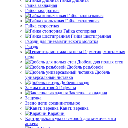
Гайка длинная
Гайка закладная
Гайка квадратная
Гайка колпачковая
Гайка скользящая
Гайка скоростная
Гайка стопорная
Гайка шестигранная
Гвозди для пневматического молотка
Гвоздь
Герметик, монтажная
пена
Дюбель для полых стен
Дюбель резьбовой
Дюбель
универсальный /вставка
Дюбель-гвоздь
Зажим винтовой Гофмана
Заклепка закладная
Защелка
Звено цепи соединительное
Канат, веревка
Карабин
Картридж/капсула со смолой для химического
анкера