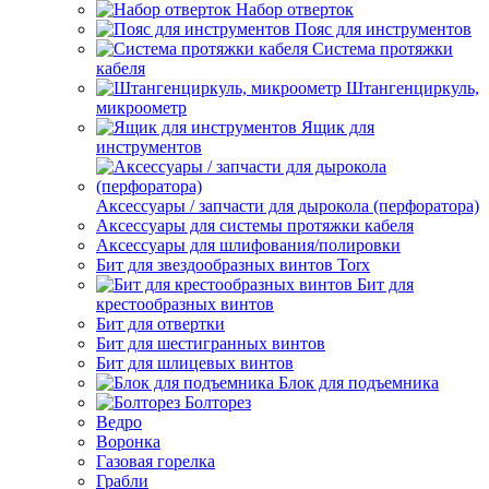
Набор отверток
Пояс для инструментов
Система протяжки
кабеля
Штангенциркуль,
микроометр
Ящик для
инструментов
Аксессуары / запчасти для дырокола (перфоратора)
Аксессуары для системы протяжки кабеля
Аксессуары для шлифования/полировки
Бит для звездообразных винтов Torx
Бит для
крестообразных винтов
Бит для отвертки
Бит для шестигранных винтов
Бит для шлицевых винтов
Блок для подъемника
Болторез
Ведро
Воронка
Газовая горелка
Грабли