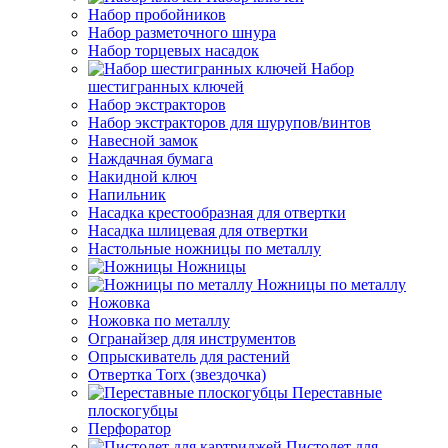
Набор пробойников
Набор разметочного шнура
Набор торцевых насадок
Набор
шестигранных ключей
Набор экстракторов
Набор экстракторов для шурупов/винтов
Навесной замок
Наждачная бумага
Накидной ключ
Напильник
Насадка крестообразная для отвертки
Насадка шлицевая для отвертки
Настольные ножницы по металлу
Ножницы
Ножницы по металлу
Ножовка
Ножовка по металлу
Огранайзер для инструментов
Опрыскиватель для растений
Отвертка Torx (звездочка)
Переставные
плоскогубцы
Перфоратор
Пистолет для