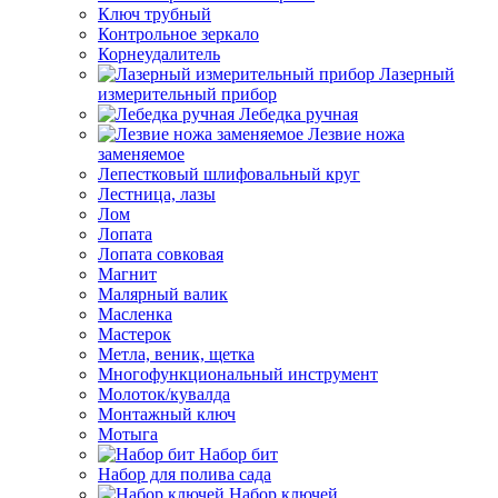
Ключ трубный
Контрольное зеркало
Корнеудалитель
Лазерный
измерительный прибор
Лебедка ручная
Лезвие ножа
заменяемое
Лепестковый шлифовальный круг
Лестница, лазы
Лом
Лопата
Лопата совковая
Магнит
Малярный валик
Масленка
Мастерок
Метла, веник, щетка
Многофункциональный инструмент
Молоток/кувалда
Монтажный ключ
Мотыга
Набор бит
Набор для полива сада
Набор ключей