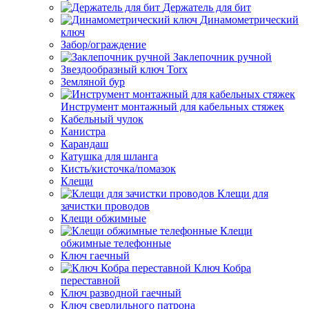
Держатель для бит
Динамометрический
ключ
Забор/ограждение
Заклепочник ручной
Звездообразный ключ Torx
Земляной бур
Инструмент монтажный для кабельных стяжек
Кабельный чулок
Канистра
Карандаш
Катушка для шланга
Кисть/кисточка/помазок
Клещи
Клещи для
зачистки проводов
Клещи обжимные
Клещи
обжимные телефонные
Ключ гаечный
Ключ Кобра
переставной
Ключ разводной гаечный
Ключ сверлильного патрона