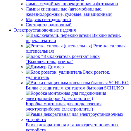
Лампа студийная, проекционная и фотолампа
Лампы специальные (автомобильные,
железнодорожные, судовые, авиационные)
Модуль светодиодный
Светодиод одиночный
Электроустановочные изделия
Выключатели,
переключатели
Розетка силовая
(штепсельная)
Блок
"Выключатель-розетка"
Диммер
Блок розеток,
удлинитель
Вилка с защитным контактом бытовая SCHUKO
Коробка монтажная для подключения
электроприборов (электроплиты)
Рамка декоративная для электроустановочных
устройств