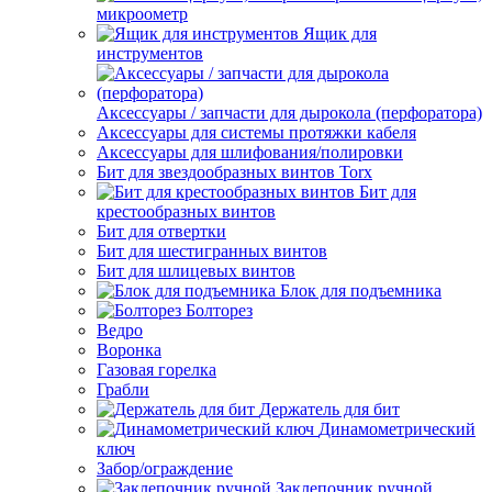
микроометр
Ящик для
инструментов
Аксессуары / запчасти для дырокола (перфоратора)
Аксессуары для системы протяжки кабеля
Аксессуары для шлифования/полировки
Бит для звездообразных винтов Torx
Бит для
крестообразных винтов
Бит для отвертки
Бит для шестигранных винтов
Бит для шлицевых винтов
Блок для подъемника
Болторез
Ведро
Воронка
Газовая горелка
Грабли
Держатель для бит
Динамометрический
ключ
Забор/ограждение
Заклепочник ручной