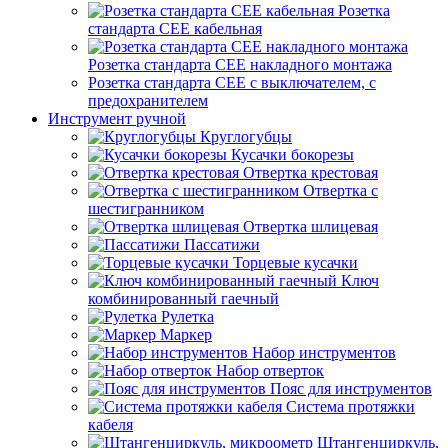
Розетка
стандарта СЕЕ кабельная
Розетка стандарта СЕЕ накладного монтажа
Розетка стандарта СЕЕ с выключателем, с
предохранителем
Инструмент ручной
Круглогубцы
Кусачки бокорезы
Отвертка крестовая
Отвертка с
шестигранником
Отвертка шлицевая
Пассатижи
Торцевые кусачки
Ключ
комбинированный гаечный
Рулетка
Маркер
Набор инструментов
Набор отверток
Пояс для инструментов
Система протяжки
кабеля
Штангенциркуль,