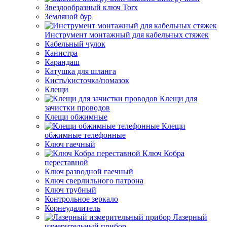
Звездообразный ключ Torx
Земляной бур
Инструмент монтажный для кабельных стяжек
Кабельный чулок
Канистра
Карандаш
Катушка для шланга
Кисть/кисточка/помазок
Клещи
Клещи для
зачистки проводов
Клещи обжимные
Клещи
обжимные телефонные
Ключ гаечный
Ключ Кобра
переставной
Ключ разводной гаечный
Ключ сверлильного патрона
Ключ трубный
Контрольное зеркало
Корнеудалитель
Лазерный
измерительный прибор