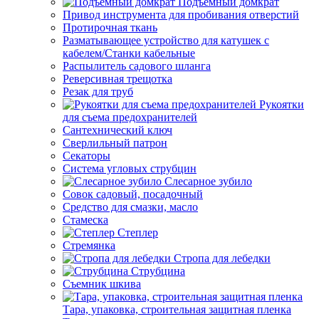
Подъемный домкрат
Привод инструмента для пробивания отверстий
Протирочная ткань
Разматывающее устройство для катушек с
кабелем/Станки кабельные
Распылитель садового шланга
Реверсивная трещотка
Резак для труб
Рукоятки
для съема предохранителей
Сантехнический ключ
Сверлильный патрон
Секаторы
Система угловых струбцин
Слесарное зубило
Совок садовый, посадочный
Средство для смазки, масло
Стамеска
Степлер
Стремянка
Стропа для лебедки
Струбцина
Съемник шкива
Тара, упаковка, строительная защитная пленка