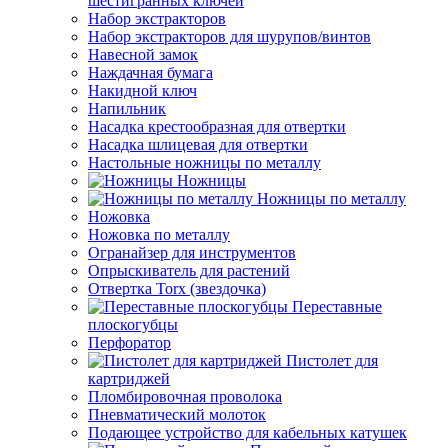
шестигранных ключей
Набор экстракторов
Набор экстракторов для шурупов/винтов
Навесной замок
Наждачная бумага
Накидной ключ
Напильник
Насадка крестообразная для отвертки
Насадка шлицевая для отвертки
Настольные ножницы по металлу
Ножницы
Ножницы по металлу
Ножовка
Ножовка по металлу
Огранайзер для инструментов
Опрыскиватель для растений
Отвертка Torx (звездочка)
Переставные
плоскогубцы
Перфоратор
Пистолет для
картриджей
Пломбировочная проволока
Пневматический молоток
Подающее устройство для кабельных катушек