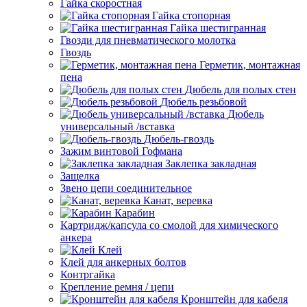
Гайка скоростная
Гайка стопорная
Гайка шестигранная
Гвозди для пневматического молотка
Гвоздь
Герметик, монтажная
пена
Дюбель для полых стен
Дюбель резьбовой
Дюбель
универсальный /вставка
Дюбель-гвоздь
Зажим винтовой Гофмана
Заклепка закладная
Защелка
Звено цепи соединительное
Канат, веревка
Карабин
Картридж/капсула со смолой для химического
анкера
Клей
Клей для анкерных болтов
Контргайка
Крепление ремня / цепи
Кронштейн для кабеля