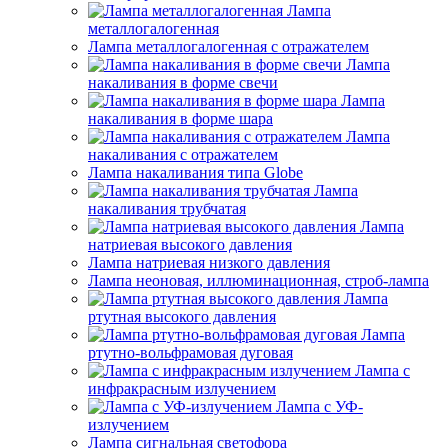
Лампа
металлогалогенная
Лампа металлогалогенная с отражателем
Лампа
накаливания в форме свечи
Лампа
накаливания в форме шара
Лампа
накаливания с отражателем
Лампа накаливания типа Globe
Лампа
накаливания трубчатая
Лампа
натриевая высокого давления
Лампа натриевая низкого давления
Лампа неоновая, иллюминационная, строб-лампа
Лампа
ртутная высокого давления
Лампа
ртутно-вольфрамовая дуговая
Лампа с
инфракрасным излучением
Лампа с УФ-
излучением
Лампа сигнальная светофора