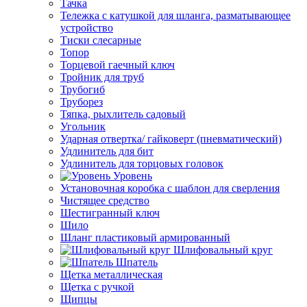
Тачка
Тележка с катушкой для шланга, разматывающее
устройство
Тиски слесарные
Топор
Торцевой гаечный ключ
Тройник для труб
Трубогиб
Труборез
Тяпка, рыхлитель садовый
Угольник
Ударная отвертка/ гайковерт (пневматический)
Удлинитель для бит
Удлинитель для торцовых головок
Уровень
Установочная коробка с шаблон для сверления
Чистящее средство
Шестигранный ключ
Шило
Шланг пластиковый армированный
Шлифовальный круг
Шпатель
Щетка металлическая
Щетка с ручкой
Щипцы