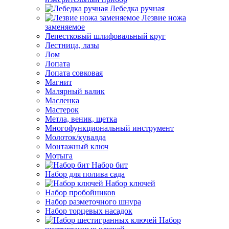
Лебедка ручная
Лезвие ножа
заменяемое
Лепестковый шлифовальный круг
Лестница, лазы
Лом
Лопата
Лопата совковая
Магнит
Малярный валик
Масленка
Мастерок
Метла, веник, щетка
Многофункциональный инструмент
Молоток/кувалда
Монтажный ключ
Мотыга
Набор бит
Набор для полива сада
Набор ключей
Набор пробойников
Набор разметочного шнура
Набор торцевых насадок
Набор