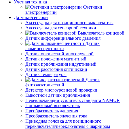
Учетная техника
Счетчики
электроэнергии
Датчики/сенсоры
Аксессуары для позиционного выключателя
Аксессуары для сенсорной техники
Выключатель концевой
Датчик дифференциального давления
Датчик
люминесцентности
Датчик оптический многолучевой
Датчик положения магнитный
Датчик приближения индуктивный
Датчик расстояния оптический
Датчик температуры
Датчик
фотоэлектрический
Детектор многоуровневой проверки
Емкостной датчик приближения
Переключающий усилитель стандарта NAMUR
Поплавковый выключатель
Преобразователь давления
Преобразователь значения тока
Приводная головка для позиционного
переключателя/переключателя с шарниром