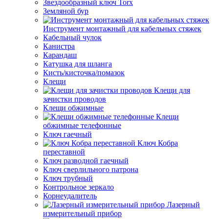
Звездообразный ключ Torx
Земляной бур
Инструмент монтажный для кабельных стяжек
Кабельный чулок
Канистра
Карандаш
Катушка для шланга
Кисть/кисточка/помазок
Клещи
Клещи для
зачистки проводов
Клещи обжимные
Клещи
обжимные телефонные
Ключ гаечный
Ключ Кобра
переставной
Ключ разводной гаечный
Ключ сверлильного патрона
Ключ трубный
Контрольное зеркало
Корнеудалитель
Лазерный
измерительный прибор