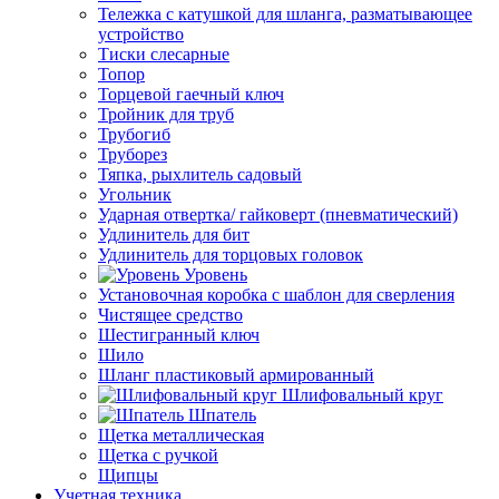
Тележка с катушкой для шланга, разматывающее
устройство
Тиски слесарные
Топор
Торцевой гаечный ключ
Тройник для труб
Трубогиб
Труборез
Тяпка, рыхлитель садовый
Угольник
Ударная отвертка/ гайковерт (пневматический)
Удлинитель для бит
Удлинитель для торцовых головок
Уровень
Установочная коробка с шаблон для сверления
Чистящее средство
Шестигранный ключ
Шило
Шланг пластиковый армированный
Шлифовальный круг
Шпатель
Щетка металлическая
Щетка с ручкой
Щипцы
Учетная техника