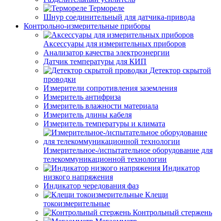
Термореле
Шнур соединительный для датчика-привода
Контрольно-измерительные приборы
Аксессуары для измерительных приборов
Анализатор качества электроэнергии
Датчик температуры для КИП
Детектор скрытой
проводки
Измерители сопротивления заземления
Измеритель антифриза
Измеритель влажности материала
Измеритель длины кабеля
Измеритель температуры и климата
Измерительное-/испытательное оборудование для
телекоммуникационной технологии
Индикатор
низкого напряжения
Индикатор чередования фаз
Клещи
токоизмерительные
Контрольный стержень