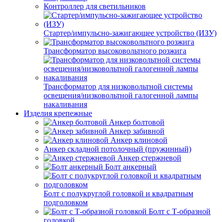
Контроллер для светильников
Стартер/импульсно-зажигающее устройство (ИЗУ)
Трансформатор высоковольтного розжига
Трансформатор для низковольтной системы
освещения/низковольтной галогенной лампы
накаливания
Изделия крепежные
Анкер болтовой
Анкер забивной
Анкер клиновой
Анкер складной потолочный (пружинный)
Анкер стержневой
Болт анкерный
Болт с полукруглой головкой и квадратным
подголовком
Болт с Т-образной
головкой