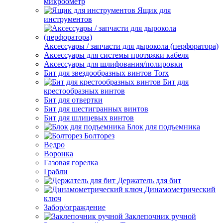
микроометр
Ящик для
инструментов
Аксессуары / запчасти для дырокола (перфоратора)
Аксессуары для системы протяжки кабеля
Аксессуары для шлифования/полировки
Бит для звездообразных винтов Torx
Бит для
крестообразных винтов
Бит для отвертки
Бит для шестигранных винтов
Бит для шлицевых винтов
Блок для подъемника
Болторез
Ведро
Воронка
Газовая горелка
Грабли
Держатель для бит
Динамометрический
ключ
Забор/ограждение
Заклепочник ручной