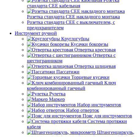
Розетка
стандарта СЕЕ кабельная
Розетка стандарта СЕЕ накладного монтажа
Розетка стандарта СЕЕ с выключателем, с
предохранителем
Инструмент ручной
Круглогубцы
Кусачки бокорезы
Отвертка крестовая
Отвертка с
шестигранником
Отвертка шлицевая
Пассатижи
Торцевые кусачки
Ключ
комбинированный гаечный
Рулетка
Маркер
Набор инструментов
Набор отверток
Пояс для инструментов
Система протяжки
кабеля
Штангенциркуль,