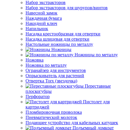
Набор экстракторов
Набор экстракторов для шурупов/винтов
Навесной замок
Наждачная бумага
Накидной ключ
Напильник
Насадка крестообразная для отвертки
Насадка шлицевая для отвертки
Настольные ножницы по металлу
Ножницы
Ножницы по металлу
Ножовка
Ножовка по металлу
Огранайзер для инструментов
Опрыскиватель для растений
Отвертка Torx (звездочка)
Переставные
плоскогубцы
Перфоратор
Пистолет для
картриджей
Пломбировочная проволока
Пневматический молоток
Подающее устройство для кабельных катушек
Подъемный домкрат