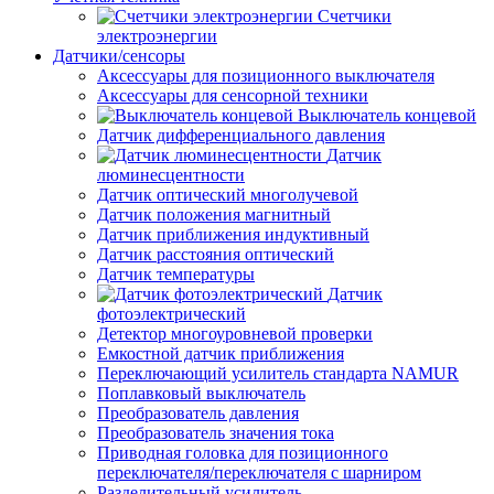
Счетчики
электроэнергии
Датчики/сенсоры
Аксессуары для позиционного выключателя
Аксессуары для сенсорной техники
Выключатель концевой
Датчик дифференциального давления
Датчик
люминесцентности
Датчик оптический многолучевой
Датчик положения магнитный
Датчик приближения индуктивный
Датчик расстояния оптический
Датчик температуры
Датчик
фотоэлектрический
Детектор многоуровневой проверки
Емкостной датчик приближения
Переключающий усилитель стандарта NAMUR
Поплавковый выключатель
Преобразователь давления
Преобразователь значения тока
Приводная головка для позиционного
переключателя/переключателя с шарниром
Разделительный усилитель