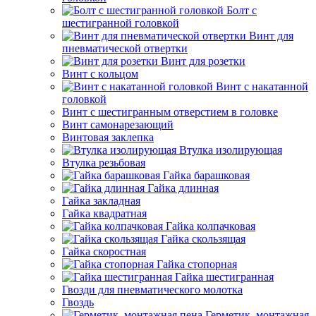
Болт с
шестигранной головкой
Винт для
пневматической отвертки
Винт для розетки
Винт с кольцом
Винт с накатанной
головкой
Винт с шестигранным отверстием в головке
Винт самонарезающий
Винтовая заклепка
Втулка изолирующая
Втулка резьбовая
Гайка барашковая
Гайка длинная
Гайка закладная
Гайка квадратная
Гайка колпачковая
Гайка скользящая
Гайка скоростная
Гайка стопорная
Гайка шестигранная
Гвозди для пневматического молотка
Гвоздь
Герметик, монтажная