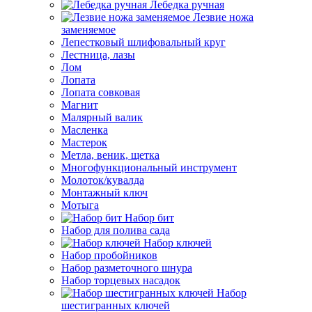
Лебедка ручная
Лезвие ножа
заменяемое
Лепестковый шлифовальный круг
Лестница, лазы
Лом
Лопата
Лопата совковая
Магнит
Малярный валик
Масленка
Мастерок
Метла, веник, щетка
Многофункциональный инструмент
Молоток/кувалда
Монтажный ключ
Мотыга
Набор бит
Набор для полива сада
Набор ключей
Набор пробойников
Набор разметочного шнура
Набор торцевых насадок
Набор
шестигранных ключей