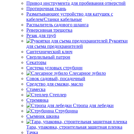
Привод инструмента для пробивания отверстий
Протирочная ткань
Разматывающее устройство для катушек с
кабелем/Станки кабельные
Распылитель садового шланга
Реверсивная трещотка
Резак для труб
Рукоятки
для съема предохранителей
Сантехнический ключ
Сверлильный патрон
Секаторы
Система угловых струбцин
Слесарное зубило
Совок садовый, посадочный
Средство для смазки, масло
Стамеска
Степлер
Стремянка
Стропа для лебедки
Струбцина
Съемник шкива
Тара, упаковка, строительная защитная пленка
Тачка