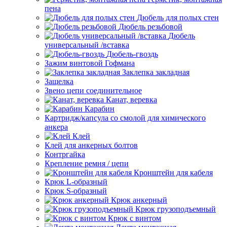
пена
Дюбель для полых стен
Дюбель резьбовой
Дюбель
универсальный /вставка
Дюбель-гвоздь
Зажим винтовой Гофмана
Заклепка закладная
Защелка
Звено цепи соединительное
Канат, веревка
Карабин
Картридж/капсула со смолой для химического
анкера
Клей
Клей для анкерных болтов
Контргайка
Крепление ремня / цепи
Кронштейн для кабеля
Крюк L-образный
Крюк S-образный
Крюк анкерный
Крюк грузоподъемный
Крюк с винтом