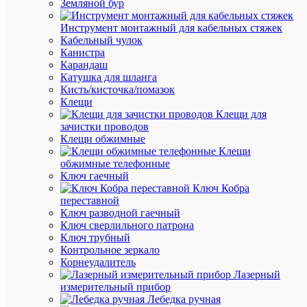
Земляной бур
/
шт.
Инструмент монтажный для кабельных стяжек
Кабельный чулок
Канистра
В
Карандаш
корзину
Катушка для шланга
Кисть/кисточка/помазок
Клещи
Клещи для
В
зачистки проводов
избранн
Клещи обжимные
Клещи
обжимные телефонные
К
Ключ гаечный
сравнен
Ключ Кобра
переставной
Ключ разводной гаечный
Ключ сверлильного патрона
Ключ трубный
Контрольное зеркало
Корнеудалитель
Лазерный
измерительный прибор
Лебедка ручная