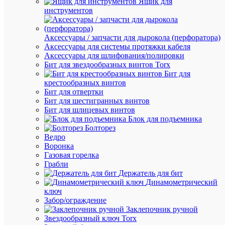
Ящик для
Держате
инструментов
кабельн
для
креплен
Аксессуары / запчасти для дырокола (перфоратора)
одножи
Аксессуары для системы протяжки кабеля
и
Аксессуары для шлифования/полировки
многож
Бит для звездообразных винтов Torx
кабелей
Бит для
d85-
крестообразных винтов
105мм
Бит для отвертки
DKC
Бит для шестигранных винтов
BHR201
Бит для шлицевых винтов
Блок для подъемника
Болторез
В
Ведро
наличии
Воронка
(4
Газовая горелка
шт.)
Грабли
Артикул
Держатель для бит
BHR201
Динамометрический
Бренд
ключ
DKC
Забор/ограждение
Цена:
Заклепочник ручной
3 743.90
Звездообразный ключ Torx
₽