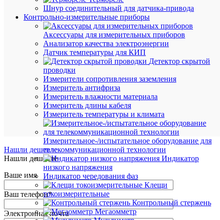
Шнур соединительный для датчика-привода
Контрольно-измерительные приборы
В
корзину
Аксессуары для измерительных приборов
Анализатор качества электроэнергии
Датчик температуры для КИП
Детектор скрытой
В
проводки
избранн
Измерители сопротивления заземления
Измеритель антифриза
Измеритель влажности материала
К
Измеритель длины кабеля
сравнен
Измеритель температуры и климата
Измерительное-/испытательное оборудование для
Нашли дешевле
телекоммуникационной технологии
Нашли дешевле
Индикатор
низкого напряжения
Ваше имя
Индикатор чередования фаз
Клещи
токоизмерительные
Ваш телефон
*
Контрольный стержень
Мегаомметр
Электронная почта