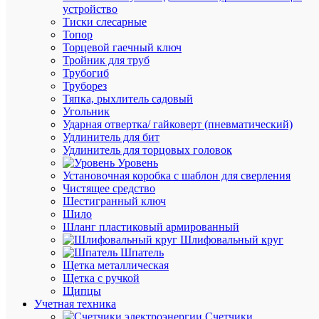
334.41
устройство
₽
Тиски слесарные
/
Топор
шт.
Торцевой гаечный ключ
Тройник для труб
Трубогиб
В
Труборез
корзину
Тяпка, рыхлитель садовый
Угольник
Ударная отвертка/ гайковерт (пневматический)
Удлинитель для бит
Удлинитель для торцовых головок
В
Уровень
избранн
Установочная коробка с шаблон для сверления
Чистящее средство
Шестигранный ключ
К
Шило
сравнен
Шланг пластиковый армированный
Шлифовальный круг
Шпатель
Щетка металлическая
Щетка с ручкой
Щипцы
Учетная техника
Счетчики
Быстры