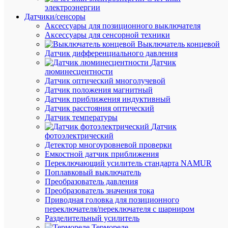
электроэнергии
просмот
Датчики/сенсоры
Скрепа
Аксессуары для позиционного выключателя
для
Аксессуары для сенсорной техники
ленты
Выключатель концевой
C
Датчик дифференциального давления
20
Датчик
(уп.10шт
люминесцентности
ВК
Датчик оптический многолучевой
2220004
Датчик положения магнитный
Датчик приближения индуктивный
Датчик расстояния оптический
В
Датчик температуры
наличии
Датчик
(83
фотоэлектрический
упак.)
Детектор многоуровневой проверки
Артикул
Емкостной датчик приближения
2220004
Переключающий усилитель стандарта NAMUR
Бренд
Поплавковый выключатель
ВК
Преобразователь давления
Цена:
Преобразователь значения тока
307.63
Приводная головка для позиционного
₽
переключателя/переключателя с шарниром
/
Разделительный усилитель
упак.
Термореле