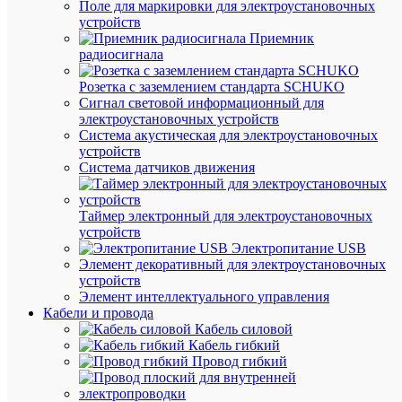
Поле для маркировки для электроустановочных
наличии
устройств
(38
Приемник
упак.)
радиосигнала
Артикул
2220003
Розетка с заземлением стандарта SCHUKO
Бренд
Сигнал световой информационный для
ВК
электроустановочных устройств
Цена:
Система акустическая для электроустановочных
344.61
устройств
₽
Система датчиков движения
/
упак.
Таймер электронный для электроустановочных
устройств
В
Электропитание USB
корзину
Элемент декоративный для электроустановочных
устройств
Элемент интеллектуального управления
Кабели и провода
В
Кабель силовой
избранн
Кабель гибкий
Провод гибкий
К
сравнен