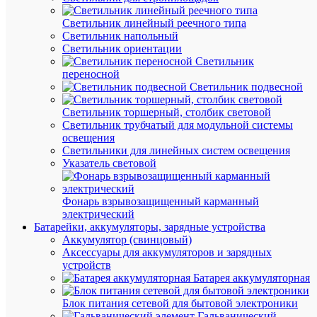
Бренд
DKC
Светильник линейный реечного типа
Цена:
Светильник напольный
739.28
Светильник ориентации
₽
Светильник
/
переносной
шт.
Светильник подвесной
Светильник торшерный, столбик световой
В
Светильник трубчатый для модульной системы
корзину
освещения
Светильники для линейных систем освещения
Указатель световой
В
Фонарь взрывозащищенный карманный
избранн
электрический
Батарейки, аккумуляторы, зарядные устройства
Аккумулятор (свинцовый)
К
Аксессуары для аккумуляторов и зарядных
сравнен
устройств
Батарея аккумуляторная
Блок питания сетевой для бытовой электроники
Гальванический