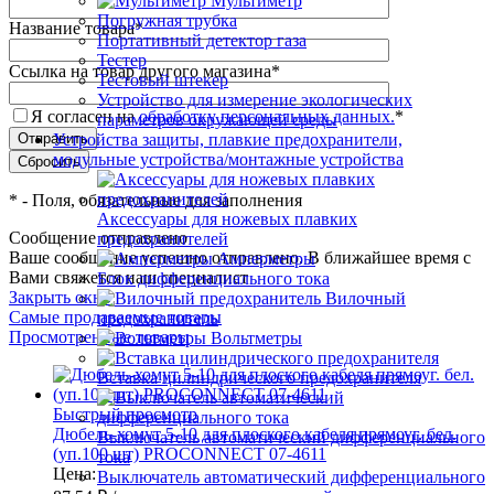
Мультиметр
Погружная трубка
Название товара
*
Портативный детектор газа
Тестер
Ссылка на товар другого магазина
*
Тестовый штекер
Устройство для измерение экологических
Я согласен на
обработку персональных данных.
*
параметров окружающей среды
Устройства защиты, плавкие предохранители,
модульные устройства/монтажные устройства
*
- Поля, обязательные для заполнения
Аксессуары для ножевых плавких
Сообщение отправлено
предохранителей
Ваше сообщение успешно отправлено. В ближайшее время с
Амперметры
Вами свяжется наш специалист
Блок дифференциального тока
Закрыть окно
Вилочный
Самые продаваемые товары
предохранитель
Просмотренные товары
Вольтметры
Вставка цилиндрического предохранителя
Быстрый просмотр
Дюбель-хомут 5-10 для плоского кабеля прямоуг. бел.
Выключатель автоматический дифференциального
(уп.100 шт) PROCONNECT 07-4611
тока
Цена:
Выключатель автоматический дифференциального