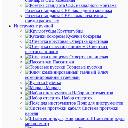
стандарта СЕЕ кабельная
шт.
Розетка стандарта СЕЕ накладного монтажа
Розетка стандарта СЕЕ с выключателем, с
В
предохранителем
корзину
Инструмент ручной
Круглогубцы
Кусачки бокорезы
Отвертка крестовая
В
Отвертка с
избранн
шестигранником
Отвертка шлицевая
Пассатижи
К
Торцевые кусачки
сравнен
Ключ
комбинированный гаечный
Рулетка
Маркер
Набор инструментов
Набор отверток
Пояс для инструментов
Система протяжки
кабеля
Штангенциркуль,
Быстры
микроометр
просмот