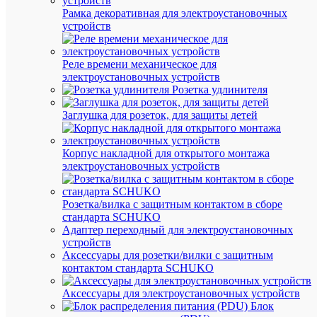
измерени
Рамка декоративная для электроустановочных
штук
устройств
Реле времени механическое для
электроустановочных устройств
Розетка удлинителя
Вес
Заглушка для розеток, для защиты детей
и
габа
Корпус накладной для открытого монтажа
Дл
электроустановочных устройств
65
(мм
Вы
Розетка/вилка с защитным контактом в сборе
16.4
(мм
стандарта SCHUKO
Адаптер переходный для электроустановочных
Ши
55.3
устройств
(мм
Аксессуары для розетки/вилки с защитным
Ве
контактом стандарта SCHUKO
65
(гр
Аксессуары для электроустановочных устройств
Блок
Про