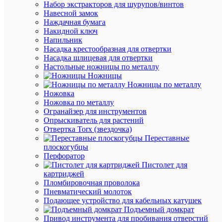
Набор экстракторов для шурупов/винтов
1156268
Навесной замок
Бренд
Наждачная бумага
OBO
Накидной ключ
Betterma
Напильник
Цена:
Насадка крестообразная для отвертки
19 738.5
Насадка шлицевая для отвертки
₽
Настольные ножницы по металлу
/
Ножницы
упак.
Ножницы по металлу
Ножовка
Ножовка по металлу
В
Огранайзер для инструментов
корзину
Опрыскиватель для растений
Отвертка Torx (звездочка)
Переставные
плоскогубцы
В
Перфоратор
избранн
Пистолет для
картриджей
Пломбировочная проволока
К
Пневматический молоток
сравнен
Подающее устройство для кабельных катушек
Подъемный домкрат
Привод инструмента для пробивания отверстий