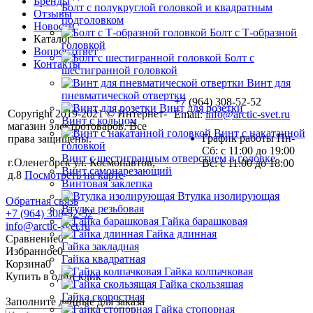
Бренды
Болт с полукруглой головкой и квадратным
Отзывы
подголовком
Новости
Болт с Т-образной
Каталог
головкой
Вопрос ответ
Болт с
Контакты
шестигранной головкой
Винт для
пневматической отвертки
+7 (964) 308-52-52
Винт для розетки
Copyright 2019-2021 © Интернет-
Email:
info@arctic-svet.ru
Винт с кольцом
магазин электротоваров. Все
Винт с накатанной
График работы Пн-
права защищены.
головкой
Сб: с 11:00 до 19:00
Винт с шестигранным отверстием в головке
г.Оленегорск ул. Космонавтов,
Вс: с 11:00 до 18:00
Винт самонарезающий
д.8
Посмотреть на карте
Винтовая заклепка
Втулка изолирующая
Обратная связь
Втулка резьбовая
+7 (964) 308-52-52
Гайка барашковая
info@arctic-svet.ru
Гайка длинная
Сравнение
0
Гайка закладная
Избранное
0
Гайка квадратная
Корзина
0
Гайка колпачковая
Купить в один клик
Гайка скользящая
Гайка скоростная
Заполните данные для заказа
Гайка стопорная