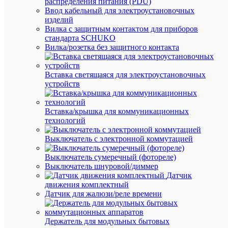
распределения питания (PDU)
Ввод кабельный для электроустановочных
DKC
Пр
изделий
Вилка с защитным контактом для приборов
Ма
стандарта SCHUKO
1
кол
Вилка/розетка без защитного контакта
каб
Ма
Стал
за
Вставка светящаяся для электроустановочных
ск
устройств
Не
со
Да
Вставка/крышка для коммуникационных
(бе
технологий
гал
Выключатель с электронной коммутацией
С
Нет
мет
Выключатель сумеречный (фотореле)
пл
Выключатель шнуровой/диммер
С
Датчик
Нет
пл
движения комплектный
лот
Датчик для жалюзи/реле времени
C-
Сп
проф
мо
Держатель для модульных бытовых