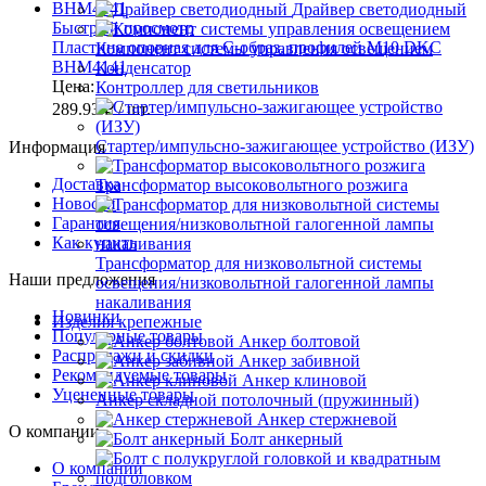
Драйвер светодиодный
Быстрый просмотр
Пластина опорная для С-образ. профилей M10 DKC
Компонент системы управления освещением
BHM4141
Конденсатор
Цена:
Контроллер для светильников
289.93 ₽
/ шт.
Стартер/импульсно-зажигающее устройство (ИЗУ)
Информация
Доставка
Трансформатор высоковольтного розжига
Новости
Гарантия
Как купить
Трансформатор для низковольтной системы
Наши предложения
освещения/низковольтной галогенной лампы
накаливания
Новинки
Изделия крепежные
Популярные товары
Анкер болтовой
Распродажи и скидки
Анкер забивной
Рекомендуемые товары
Анкер клиновой
Уцененные товары
Анкер складной потолочный (пружинный)
Анкер стержневой
О компании
Болт анкерный
О компании