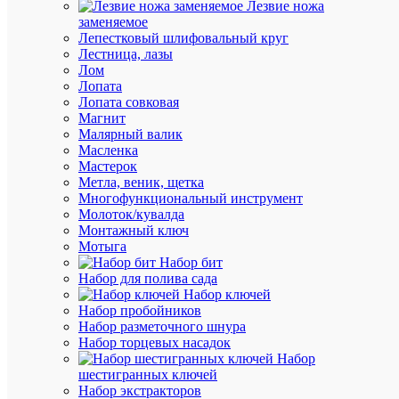
Лезвие ножа
заменяемое
Быстры
Лепестковый шлифовальный круг
просмот
Лестница, лазы
Скоба
Лом
зажимна
Лопата
U-
Лопата совковая
образ.
Магнит
d12-
Малярный валик
16мм
Масленка
2056
Мастерок
M3
Метла, веник, щетка
16
Многофункциональный инструмент
FT
Молоток/кувалда
гор.
Монтажный ключ
оцинк.
Мотыга
(уп.50шт
Набор бит
OBO
Набор для полива сада
1156268
Набор ключей
Набор пробойников
Набор разметочного шнура
В
Набор торцевых насадок
наличии
Набор
(1
шестигранных ключей
упак.)
Набор экстракторов
Артикул