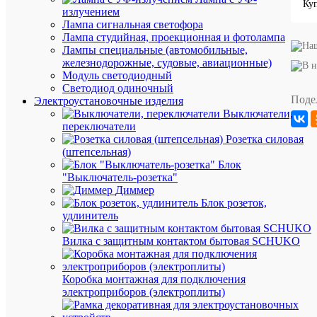
Производи
DKC
излучением
Максимал
Лампа сигнальная светофора
количеств
1
Лампа студийная, проекционная и фотолампа
кабелей
Лампы специальные (автомобильные,
Материал
железнодорожные, судовые, авиационные)
зажимной
Сталь
Модуль светодиодный
скобы
Светодиод одиночный
Не
Поде
Электроустановочные изделия
содержит
Да
Выключатели,
(без)
переключатели
галогенов
Розетка силовая
С
(штепсельная)
металличе
Нет
пластиной
Блок
"Выключатель-розетка"
С
пластиков
Нет
Диммер
лотком
Блок розеток,
Способ
C-
удлинитель
монтажа
профиль
Кол-
Вилка с защитным контактом бытовая SCHUKO
во
в
упаковке
Коробка монтажная для подключения
300
электроприборов (электроплиты)
шт.
Единица