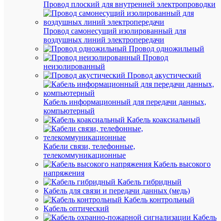
Провод плоский для внутренней электропроводки
Провод самонесущий изолированный для
воздушных линий электропередачи
Провод одножильный
Провод
неизолированный
Быстры
Провод акустический
просмот
Креплен
для
Кабель информационный для передачи данных,
кабеля
компьютерный
высоков
Кабель коаксиальный
усиленн
d110-
135мм
Кабели связи, телефонные,
VKK3-
телекоммуникационные
110-
Кабель высокого
135
напряжения
КМ
Кабель гибридный
LO2413
Кабель для связи и передачи данных (медь)
Кабель контрольный
Кабель оптический
В
Кабель