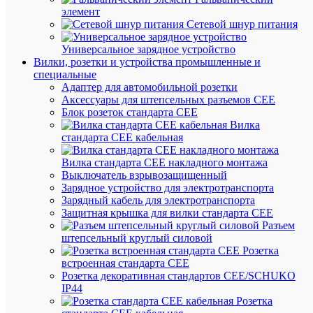
элемент
Быстры
Сетевой шнур питания
просмот
Держате
Универсальное зарядное устройство
для
Вилки, розетки и устройства промышленные и
кабеля
специальные
d44-
Адаптер для автомобильной розетки
50
Аксессуары для штепсельных разъемов CEE
DKC
Блок розеток стандарта CEE
BHP445
Вилка
стандарта CEE кабельная
В
Вилка стандарта CEE накладного монтажа
наличии
Выключатель взрывозащищенный
(18
Зарядное устройство для электротранспорта
шт.)
Зарядный кабель для электротранспорта
Артикул
Защитная крышка для вилки стандарта CEE
BHP445
Разъем
Бренд
штепсельный круглый силовой
DKC
Розетка
Цена:
встроенная стандарта CEE
574.66
Розетка декоративная стандартов CEE/SCHUKO
IP44
₽
Розетка
/