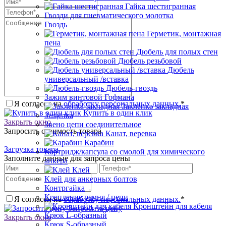
Гайка шестигранная
Гвозди для пневматического молотка
Гвоздь
Герметик, монтажная
пена
Дюбель для полых стен
Дюбель резьбовой
Дюбель
универсальный /вставка
Дюбель-гвоздь
Зажим винтовой Гофмана
Я согласен на
обработку персональных данных.
*
Заклепка закладная
Купить в один клик
Защелка
Закрыть окно
Звено цепи соединительное
Запросить стоимость товара
Канат, веревка
Карабин
Загрузка товара
Картридж/капсула со смолой для химического
Заполните данные для запроса цены
анкера
Клей
Клей для анкерных болтов
Контргайка
Крепление ремня / цепи
Я согласен на
обработку персональных данных.
*
Кронштейн для кабеля
Запросить цену
Крюк L-образный
Закрыть окно
Крюк S-образный