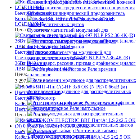
Плавкий предохранитель низковольтный ножевой
Предохранитель среднего и высокого напряжения
Быстрый просмотр
Пробковый цилиндрический предохранитель
Контактор 3п 18А 1НО 220В AC TeSys E SchE
LC1E1810M5
Цена по запросу
Пускатель магнитный модульный для
распределительных щитов
Быстрый просмотр
Регулятор температуры модульный для
Светильник светодиодный 94 497 NLP-PS2-36-4K (R)
распределительных щитов
36Вт IP40 универс. рассеив. призма с драйвером (аналог
Резистор
ЛВО 4х18) Navigator 94497
Реле времени
Цена:
аналоговое
3 297.31 ₽
/ шт.
Реле времени модульное для распределительных
щитов
Быстрый просмотр
Реле времени цифровое
Кабель ППГ-Пнг(А)-HF 3х6 ОК (N PE) 0.66кВ (м)
Реле импульсное
Цветлит 00-00140340
Цена по запросу
Розетка модульная для распределительных щитов
Розеточный таймер
Быстрый просмотр
Таймер лестничного освещения
Кабель TOKOV ELECTRIC ВВГ-Пнг(А)-LS 2х2.5 ОК