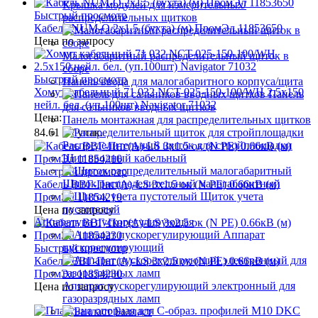
Крышка модулей для измерительных/
Быстрый просмотр
распределительных щитков
Кабель NUM-О 2х1.5 (бухта) (м) ПромЭл 11853650
Цена по запросу
Малогабаритный распределительный щиток в
сборе
Быстрый просмотр
Панель ввода для малогабаритного корпуса/щита
Хомут кабельный 71 032 NCT-025-150-100/WH 2.5х150
Панель
нейл. бел. (уп.100шт) Navigator 71032
для сальников вводных щитков
Цена:
Панель монтажная для распределительных щитков
84.61 ₽
/ упак.
Распределительный щиток для стройплощадки
Щит вводный кабельный
Быстрый просмотр
Щиток распределительный малогабаритный
Кабель ВВГ-Пнг(А)-LS 3х1.5 ок (N PE) 0.66кВ (м)
Щиток учета
ПромЭл 11854210
пустотелый
Цена по запросу
Аппаратура пускорегулирующая
Аппарат
пускорегулирующий
Быстрый просмотр
Кабель ВВГ-Пнг(А)-LS 3х2.5 ок (N PE) 0.66кВ (м)
ПромЭл 11854230
Аппарат пускорегулирующий электронный для
Цена по запросу
газоразрядных ламп
Балласт