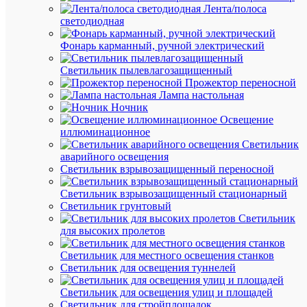
сравнен
Лента/полоса
светодиодная
Фонарь карманный, ручной электрический
Светильник пылевлагозащищенный
Прожектор переносной
Быстры
Лампа настольная
просмот
Ночник
Скоба
Освещение
зажимна
иллюминационное
U-
Светильник
образ.
аварийного освещения
d62-
Светильник взрывозащищенный переносной
68мм
DKC
Светильник взрывозащищенный стационарный
BHL626
Светильник грунтовый
Светильник
для высоких пролетов
В
наличии
Светильник для местного освещения станков
(1
Светильник для освещения туннелей
шт.)
Артикул
Светильник для освещения улиц и площадей
BHL626
Светильник для стройплощадок