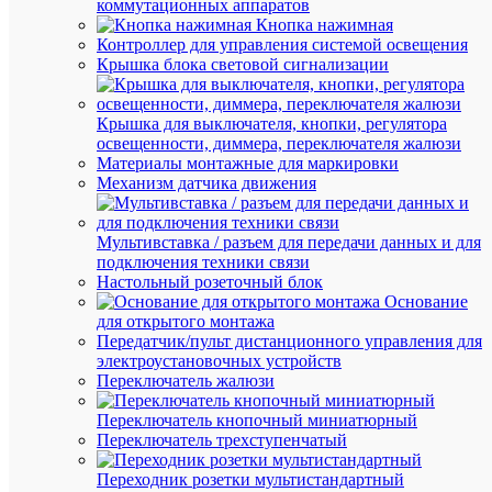
коммутационных аппаратов
Кнопка нажимная
Контроллер для управления системой освещения
Крышка блока световой сигнализации
АН
ТО
(8)
Крышка для выключателя, кнопки, регулятора
освещенности, диммера, переключателя жалюзи
Материалы монтажные для маркировки
Механизм датчика движения
Мультивставка / разъем для передачи данных и для
подключения техники связи
Настольный розеточный блок
Быстры
Основание
просмот
для открытого монтажа
Бугель
Передатчик/пульт дистанционного управления для
B
электроустановочных устройств
20
Переключатель жалюзи
(уп.10шт
ВК
Переключатель кнопочный миниатюрный
2220003
Переключатель трехступенчатый
Переходник розетки мультистандартный
В