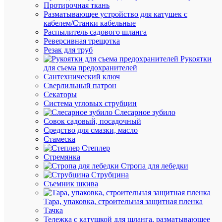
Протирочная ткань
Разматывающее устройство для катушек с
кабелем/Станки кабельные
Распылитель садового шланга
Быстры
Реверсивная трещотка
просмот
Резак для труб
Скоба
Рукоятки
зажимна
для съема предохранителей
U-
Сантехнический ключ
образ.
Сверлильный патрон
d26-
Секаторы
32мм
Система угловых струбцин
DKC
Слесарное зубило
BHL263
Совок садовый, посадочный
Средство для смазки, масло
Стамеска
В
Степлер
наличии
Стремянка
(2
Стропа для лебедки
шт.)
Струбцина
Артикул
Съемник шкива
BHL263
Бренд
Тара, упаковка, строительная защитная пленка
DKC
Тачка
Цена:
Тележка с катушкой для шланга, разматывающее