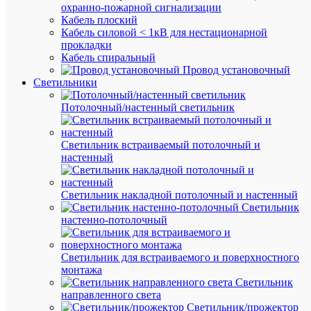
наличии
охранно-пожарной сигнализации
(10
Кабель плоский
упак.)
Кабель силовой < 1кВ для нестационарной
Артикул
прокладки
LO2413
Кабель спиральный
Бренд
Провод установочный
СИСТЕ
Светильники
КМ
Цена:
Потолочный/настенный светильник
10 765.8
₽
/
Светильник встраиваемый потолочный и
упак.
настенный
В
Светильник накладной потолочный и настенный
корзину
Светильник
настенно-потолочный
В
Светильник для встраиваемого и поверхностного
избранн
монтажа
Светильник
направленного света
К
Светильник/прожектор