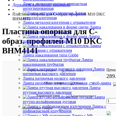
•
Лампа люминесцентная компактная
Держатель кабельный зажимной
интегрированная
•
Лампа
Пластина опорная для С-образ. профилей M10 DKC
металлогалогенная
BHM4141
Лампа металлогалогенная с отражателем
Лампа
Пластина опорная для С-
накаливания в форме свечи
Лампа
образ. профилей M10 DKC
накаливания в форме шара
Лампа
BHM4141
накаливания с отражателем
Лампа накаливания типа Globe
Лампа
накаливания трубчатая
Лампа
Цена
Вернуться в раздел
натриевая высокого давления
289
Лампа натриевая низкого давления
Обзор товара
Лампа неоновая, иллюминационная, строб-лампа
Отзывов:
Лампа
ртутная высокого давления
Характеристики
Лампа
ртутно-вольфрамовая дуговая
Лампа с
Характе
Все
Аналогичные товары
инфракрасным излучением
характ
Лампа с УФ-