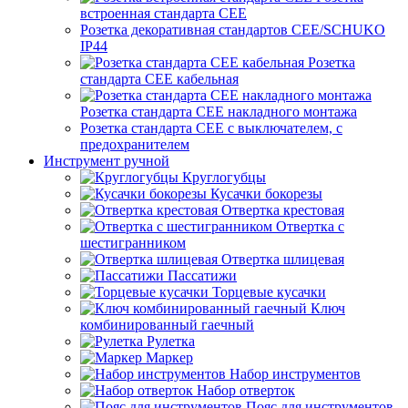
встроенная стандарта CEE
Розетка декоративная стандартов CEE/SCHUKO
IP44
Розетка
стандарта СЕЕ кабельная
Розетка стандарта СЕЕ накладного монтажа
Розетка стандарта СЕЕ с выключателем, с
предохранителем
Инструмент ручной
Круглогубцы
Кусачки бокорезы
Отвертка крестовая
Отвертка с
шестигранником
Отвертка шлицевая
Пассатижи
Торцевые кусачки
Ключ
комбинированный гаечный
Рулетка
Маркер
Набор инструментов
Набор отверток
Пояс для инструментов