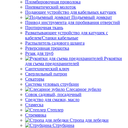
Пломбировочная проволока
Пневматический молоток
Подающее устройство для кабельных катушек
Подъемный домкрат
Привод инструмента для пробивания отверстий
Протирочная ткань
Разматывающее устройство для катушек с
кабелем/Станки кабельные
Распылитель садового шланга
Реверсивная трещотка
Резак для труб
Рукоятки
для съема предохранителей
Сантехнический ключ
Сверлильный патрон
Секаторы
Система угловых струбцин
Слесарное зубило
Совок садовый, посадочный
Средство для смазки, масло
Стамеска
Степлер
Стремянка
Стропа для лебедки
Струбцина