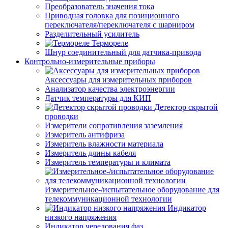
Преобразователь значения тока
Приводная головка для позиционного
переключателя/переключателя с шарниром
Разделительный усилитель
Термореле
Шнур соединительный для датчика-привода
Контрольно-измерительные приборы
Аксессуары для измерительных приборов
Анализатор качества электроэнергии
Датчик температуры для КИП
Детектор скрытой
проводки
Измерители сопротивления заземления
Измеритель антифриза
Измеритель влажности материала
Измеритель длины кабеля
Измеритель температуры и климата
Измерительное-/испытательное оборудование для
телекоммуникационной технологии
Индикатор
низкого напряжения
Индикатор чередования фаз