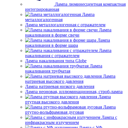
Лампа люминесцентная компактная
интегрированная
Лампа
металлогалогенная
Лампа металлогалогенная с отражателем
Лампа
накаливания в форме свечи
Лампа
накаливания в форме шара
Лампа
накаливания с отражателем
Лампа накаливания типа Globe
Лампа
накаливания трубчатая
Лампа
натриевая высокого давления
Лампа натриевая низкого давления
Лампа неоновая, иллюминационная, строб-лампа
Лампа
ртутная высокого давления
Лампа
ртутно-вольфрамовая дуговая
Лампа с
инфракрасным излучением
Лампа с УФ-