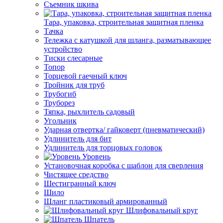
Съемник шкива
Тара, упаковка, строительная защитная пленка
Тачка
Тележка с катушкой для шланга, разматывающее
устройство
Тиски слесарные
Топор
Торцевой гаечный ключ
Тройник для труб
Трубогиб
Труборез
Тяпка, рыхлитель садовый
Угольник
Ударная отвертка/ гайковерт (пневматический)
Удлинитель для бит
Удлинитель для торцовых головок
Уровень
Установочная коробка с шаблон для сверления
Чистящее средство
Шестигранный ключ
Шило
Шланг пластиковый армированный
Шлифовальный круг
Шпатель