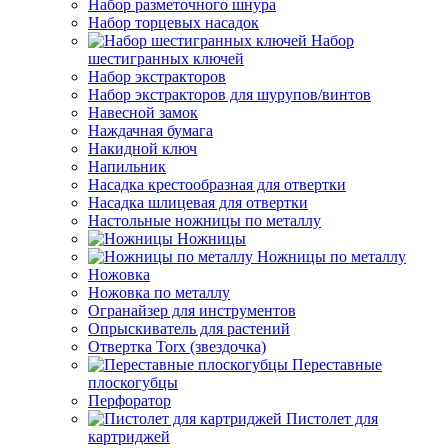
Набор разметочного шнура
Набор торцевых насадок
Набор
шестигранных ключей
Набор экстракторов
Набор экстракторов для шурупов/винтов
Навесной замок
Наждачная бумага
Накидной ключ
Напильник
Насадка крестообразная для отвертки
Насадка шлицевая для отвертки
Настольные ножницы по металлу
Ножницы
Ножницы по металлу
Ножовка
Ножовка по металлу
Огранайзер для инструментов
Опрыскиватель для растений
Отвертка Torx (звездочка)
Переставные
плоскогубцы
Перфоратор
Пистолет для
картриджей