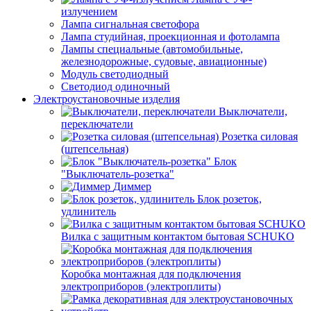
излучением
Лампа сигнальная светофора
Лампа студийная, проекционная и фотолампа
Лампы специальные (автомобильные,
железнодорожные, судовые, авиационные)
Модуль светодиодный
Светодиод одиночный
Электроустановочные изделия
Выключатели,
переключатели
Розетка силовая
(штепсельная)
Блок
"Выключатель-розетка"
Диммер
Блок розеток,
удлинитель
Вилка с защитным контактом бытовая SCHUKO
Коробка монтажная для подключения
электроприборов (электроплиты)