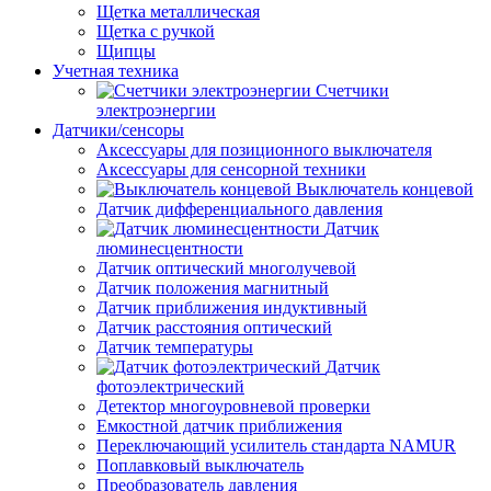
Щетка металлическая
Щетка с ручкой
Щипцы
Учетная техника
Счетчики
электроэнергии
Датчики/сенсоры
Аксессуары для позиционного выключателя
Аксессуары для сенсорной техники
Выключатель концевой
Датчик дифференциального давления
Датчик
люминесцентности
Датчик оптический многолучевой
Датчик положения магнитный
Датчик приближения индуктивный
Датчик расстояния оптический
Датчик температуры
Датчик
фотоэлектрический
Детектор многоуровневой проверки
Емкостной датчик приближения
Переключающий усилитель стандарта NAMUR
Поплавковый выключатель
Преобразователь давления