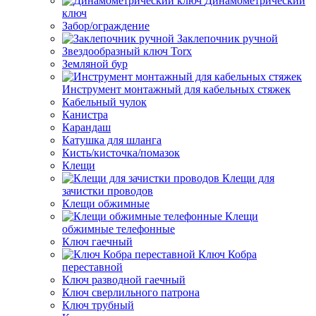
Динамометрический
ключ
Забор/ограждение
Заклепочник ручной
Звездообразный ключ Torx
Земляной бур
Инструмент монтажный для кабельных стяжек
Кабельный чулок
Канистра
Карандаш
Катушка для шланга
Кисть/кисточка/помазок
Клещи
Клещи для
зачистки проводов
Клещи обжимные
Клещи
обжимные телефонные
Ключ гаечный
Ключ Кобра
переставной
Ключ разводной гаечный
Ключ сверлильного патрона
Ключ трубный