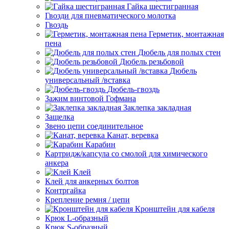
Гайка шестигранная
Гвозди для пневматического молотка
Гвоздь
Герметик, монтажная
пена
Дюбель для полых стен
Дюбель резьбовой
Дюбель
универсальный /вставка
Дюбель-гвоздь
Зажим винтовой Гофмана
Заклепка закладная
Защелка
Звено цепи соединительное
Канат, веревка
Карабин
Картридж/капсула со смолой для химического
анкера
Клей
Клей для анкерных болтов
Контргайка
Крепление ремня / цепи
Кронштейн для кабеля
Крюк L-образный
Крюк S-образный