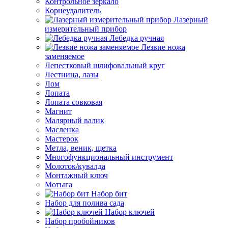
Контрольное зеркало
Корнеудалитель
Лазерный
измерительный прибор
Лебедка ручная
Лезвие ножа
заменяемое
Лепестковый шлифовальный круг
Лестница, лазы
Лом
Лопата
Лопата совковая
Магнит
Малярный валик
Масленка
Мастерок
Метла, веник, щетка
Многофункциональный инструмент
Молоток/кувалда
Монтажный ключ
Мотыга
Набор бит
Набор для полива сада
Набор ключей
Набор пробойников