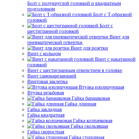
Болт с полукруглой головкой и квадратным
подголовком
Болт с Т-образной
головкой
Болт с
шестигранной головкой
Винт для
пневматической отвертки
Винт для розетки
Винт с кольцом
Винт с накатанной
головкой
Винт с шестигранным отверстием в головке
Винт самонарезающий
Винтовая заклепка
Втулка изолирующая
Втулка резьбовая
Гайка барашковая
Гайка длинная
Гайка закладная
Гайка квадратная
Гайка колпачковая
Гайка скользящая
Гайка скоростная
Гайка стопорная