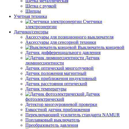
Щетка металлическая
Щетка с ручкой
Щипцы
Учетная техника
Счетчики
электроэнергии
Датчики/сенсоры
Аксессуары для позиционного выключателя
Аксессуары для сенсорной техники
Выключатель концевой
Датчик дифференциального давления
Датчик
люминесцентности
Датчик оптический многолучевой
Датчик положения магнитный
Датчик приближения индуктивный
Датчик расстояния оптический
Датчик температуры
Датчик
фотоэлектрический
Детектор многоуровневой проверки
Емкостной датчик приближения
Переключающий усилитель стандарта NAMUR
Поплавковый выключатель
Преобразователь давления