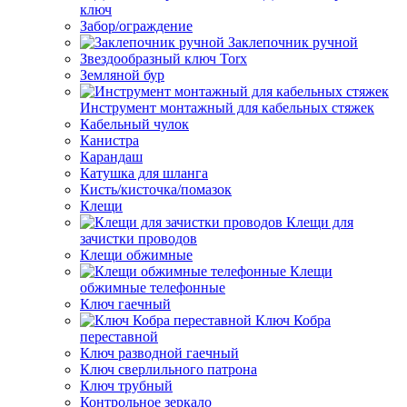
ключ
Забор/ограждение
Заклепочник ручной
Звездообразный ключ Torx
Земляной бур
Инструмент монтажный для кабельных стяжек
Кабельный чулок
Канистра
Карандаш
Катушка для шланга
Кисть/кисточка/помазок
Клещи
Клещи для
зачистки проводов
Клещи обжимные
Клещи
обжимные телефонные
Ключ гаечный
Ключ Кобра
переставной
Ключ разводной гаечный
Ключ сверлильного патрона
Ключ трубный
Контрольное зеркало