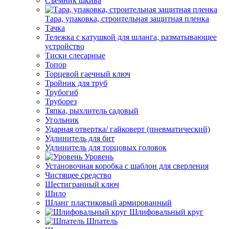
Съемник шкива
Тара, упаковка, строительная защитная пленка
Тачка
Тележка с катушкой для шланга, разматывающее
устройство
Тиски слесарные
Топор
Торцевой гаечный ключ
Тройник для труб
Трубогиб
Труборез
Тяпка, рыхлитель садовый
Угольник
Ударная отвертка/ гайковерт (пневматический)
Удлинитель для бит
Удлинитель для торцовых головок
Уровень
Установочная коробка с шаблон для сверления
Чистящее средство
Шестигранный ключ
Шило
Шланг пластиковый армированный
Шлифовальный круг
Шпатель