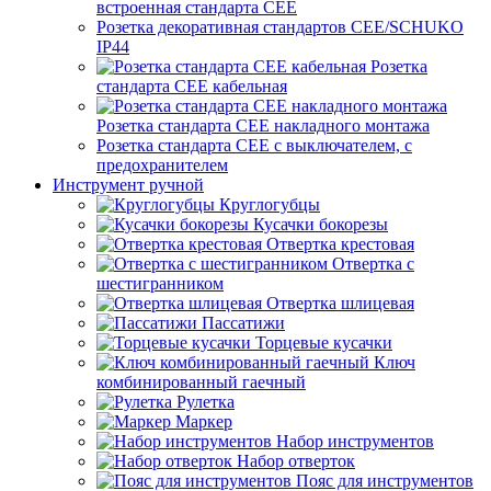
встроенная стандарта CEE
Розетка декоративная стандартов CEE/SCHUKO
IP44
Розетка
стандарта СЕЕ кабельная
Розетка стандарта СЕЕ накладного монтажа
Розетка стандарта СЕЕ с выключателем, с
предохранителем
Инструмент ручной
Круглогубцы
Кусачки бокорезы
Отвертка крестовая
Отвертка с
шестигранником
Отвертка шлицевая
Пассатижи
Торцевые кусачки
Ключ
комбинированный гаечный
Рулетка
Маркер
Набор инструментов
Набор отверток
Пояс для инструментов