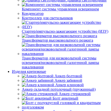
Драйвер светодиодный
Компонент системы управления освещением
Конденсатор
Контроллер для светильников
Стартер/импульсно-зажигающее устройство (ИЗУ)
Трансформатор высоковольтного розжига
Трансформатор для низковольтной системы
освещения/низковольтной галогенной лампы
накаливания
Изделия крепежные
Анкер болтовой
Анкер забивной
Анкер клиновой
Анкер складной потолочный (пружинный)
Анкер стержневой
Болт анкерный