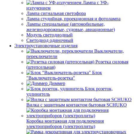
Лампа с УФ-
излучением
Лампа сигнальная светофора
Лампа студийная, проекционная и фотолампа
Лампы специальные (автомобильные,
железнодорожные, судовые, авиационные)
Модуль светодиодный
Светодиод одиночный
Электроустановочные изделия
Выключатели,
переключатели
Розетка силовая
(штепсельная)
Блок
"Выключатель-розетка"
Диммер
Блок розеток,
удлинитель
Вилка с защитным контактом бытовая SCHUKO
Коробка монтажная для подключения
электроприборов (электроплиты)