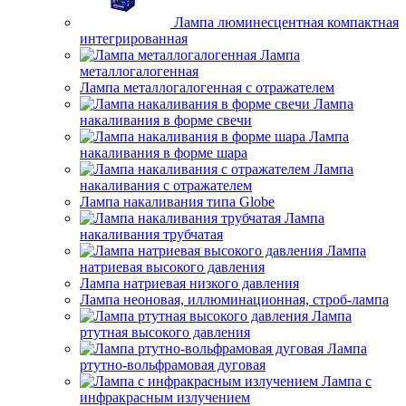
Лампа люминесцентная компактная
интегрированная
Лампа
металлогалогенная
Лампа металлогалогенная с отражателем
Лампа
накаливания в форме свечи
Лампа
накаливания в форме шара
Лампа
накаливания с отражателем
Лампа накаливания типа Globe
Лампа
накаливания трубчатая
Лампа
натриевая высокого давления
Лампа натриевая низкого давления
Лампа неоновая, иллюминационная, строб-лампа
Лампа
ртутная высокого давления
Лампа
ртутно-вольфрамовая дуговая
Лампа с
инфракрасным излучением