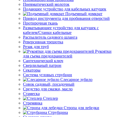
Пневматический молоток
Подающее устройство для кабельных катушек
Подъемный домкрат
Привод инструмента для пробивания отверстий
Протирочная ткань
Разматывающее устройство для катушек с
кабелем/Станки кабельные
Распылитель садового шланга
Реверсивная трещотка
Резак для труб
Рукоятки
для съема предохранителей
Сантехнический ключ
Сверлильный патрон
Секаторы
Система угловых струбцин
Слесарное зубило
Совок садовый, посадочный
Средство для смазки, масло
Стамеска
Степлер
Стремянка
Стропа для лебедки
Струбцина