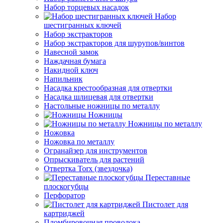
Набор торцевых насадок
Набор
шестигранных ключей
Набор экстракторов
Набор экстракторов для шурупов/винтов
Навесной замок
Наждачная бумага
Накидной ключ
Напильник
Насадка крестообразная для отвертки
Насадка шлицевая для отвертки
Настольные ножницы по металлу
Ножницы
Ножницы по металлу
Ножовка
Ножовка по металлу
Огранайзер для инструментов
Опрыскиватель для растений
Отвертка Torx (звездочка)
Переставные
плоскогубцы
Перфоратор
Пистолет для
картриджей
Пломбировочная проволока