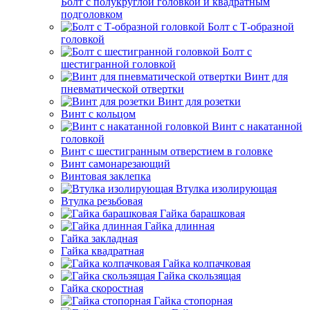
Болт с полукруглой головкой и квадратным
подголовком
Болт с Т-образной
головкой
Болт с
шестигранной головкой
Винт для
пневматической отвертки
Винт для розетки
Винт с кольцом
Винт с накатанной
головкой
Винт с шестигранным отверстием в головке
Винт самонарезающий
Винтовая заклепка
Втулка изолирующая
Втулка резьбовая
Гайка барашковая
Гайка длинная
Гайка закладная
Гайка квадратная
Гайка колпачковая
Гайка скользящая
Гайка скоростная
Гайка стопорная