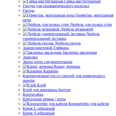
Гайка шестигранная
Гвозди для пневматического молотка
Гвоздь
Герметик, монтажная
пена
Дюбель для полых стен
Дюбель резьбовой
Дюбель
универсальный /вставка
Дюбель-гвоздь
Зажим винтовой Гофмана
Заклепка закладная
Защелка
Звено цепи соединительное
Канат, веревка
Карабин
Картридж/капсула со смолой для химического
анкера
Клей
Клей для анкерных болтов
Контргайка
Крепление ремня / цепи
Кронштейн для кабеля
Крюк L-образный
Крюк S-образный