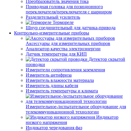
Преобразователь значения тока
Приводная головка для позиционного
переключателя/переключателя с шарниром
Разделительный усилитель
Термореле
Шнур соединительный для датчика-привода
Контрольно-измерительные приборы
Аксессуары для измерительных приборов
Анализатор качества электроэнергии
Датчик температуры для КИП
Детектор скрытой
проводки
Измерители сопротивления заземления
Измеритель антифриза
Измеритель влажности материала
Измеритель длины кабеля
Измеритель температуры и климата
Измерительное-/испытательное оборудование для
телекоммуникационной технологии
Индикатор
низкого напряжения
Индикатор чередования фаз