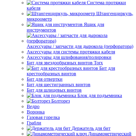
Система протяжки
кабеля
Штангенциркуль,
микроометр
Ящик для
инструментов
Аксессуары / запчасти для дырокола (перфоратора)
Аксессуары для системы протяжки кабеля
Аксессуары для шлифования/полировки
Бит для звездообразных винтов Torx
Бит для
крестообразных винтов
Бит для отвертки
Бит для шестигранных винтов
Бит для шлицевых винтов
Блок для подъемника
Болторез
Ведро
Воронка
Газовая горелка
Грабли
Держатель для бит
Динамометрический