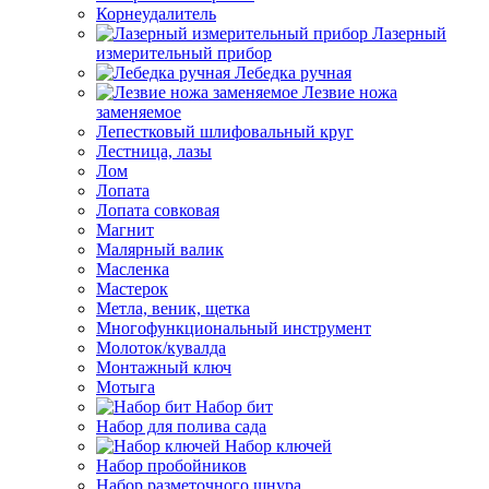
Корнеудалитель
Лазерный
измерительный прибор
Лебедка ручная
Лезвие ножа
заменяемое
Лепестковый шлифовальный круг
Лестница, лазы
Лом
Лопата
Лопата совковая
Магнит
Малярный валик
Масленка
Мастерок
Метла, веник, щетка
Многофункциональный инструмент
Молоток/кувалда
Монтажный ключ
Мотыга
Набор бит
Набор для полива сада
Набор ключей
Набор пробойников
Набор разметочного шнура