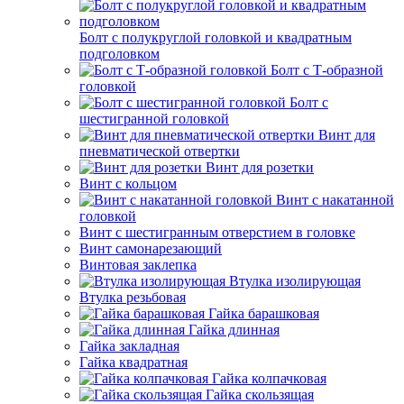
Болт с полукруглой головкой и квадратным
подголовком
Болт с Т-образной
головкой
Болт с
шестигранной головкой
Винт для
пневматической отвертки
Винт для розетки
Винт с кольцом
Винт с накатанной
головкой
Винт с шестигранным отверстием в головке
Винт самонарезающий
Винтовая заклепка
Втулка изолирующая
Втулка резьбовая
Гайка барашковая
Гайка длинная
Гайка закладная
Гайка квадратная
Гайка колпачковая
Гайка скользящая