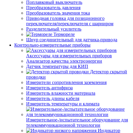
Поплавковый выключатель
Преобразователь давления
Преобразователь значения тока
Приводная головка для позиционного
переключателя/переключателя с шарниром
Разделительный усилитель
Термореле
Шнур соединительный для датчика-привода
Контрольно-измерительные приборы
Аксессуары для измерительных приборов
Анализатор качества электроэнергии
Датчик температуры для КИП
Детектор скрытой
проводки
Измерители сопротивления заземления
Измеритель антифриза
Измеритель влажности материала
Измеритель длины кабеля
Измеритель температуры и климата
Измерительное-/испытательное оборудование для
телекоммуникационной технологии
Индикатор