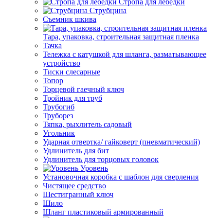
Стропа для лебедки
Струбцина
Съемник шкива
Тара, упаковка, строительная защитная пленка
Тачка
Тележка с катушкой для шланга, разматывающее
устройство
Тиски слесарные
Топор
Торцевой гаечный ключ
Тройник для труб
Трубогиб
Труборез
Тяпка, рыхлитель садовый
Угольник
Ударная отвертка/ гайковерт (пневматический)
Удлинитель для бит
Удлинитель для торцовых головок
Уровень
Установочная коробка с шаблон для сверления
Чистящее средство
Шестигранный ключ
Шило
Шланг пластиковый армированный