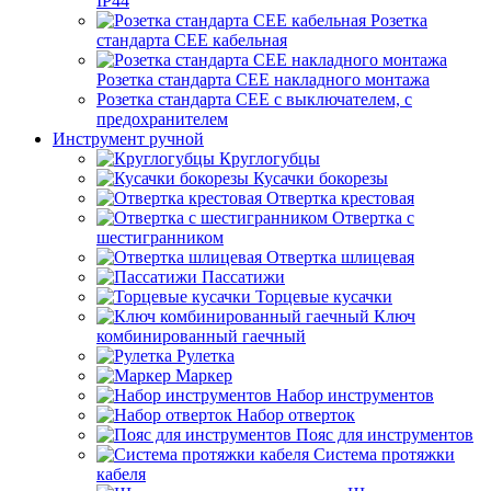
IP44
Розетка
стандарта СЕЕ кабельная
Розетка стандарта СЕЕ накладного монтажа
Розетка стандарта СЕЕ с выключателем, с
предохранителем
Инструмент ручной
Круглогубцы
Кусачки бокорезы
Отвертка крестовая
Отвертка с
шестигранником
Отвертка шлицевая
Пассатижи
Торцевые кусачки
Ключ
комбинированный гаечный
Рулетка
Маркер
Набор инструментов
Набор отверток
Пояс для инструментов
Система протяжки
кабеля