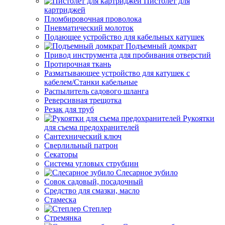
Пистолет для
картриджей
Пломбировочная проволока
Пневматический молоток
Подающее устройство для кабельных катушек
Подъемный домкрат
Привод инструмента для пробивания отверстий
Протирочная ткань
Разматывающее устройство для катушек с
кабелем/Станки кабельные
Распылитель садового шланга
Реверсивная трещотка
Резак для труб
Рукоятки
для съема предохранителей
Сантехнический ключ
Сверлильный патрон
Секаторы
Система угловых струбцин
Слесарное зубило
Совок садовый, посадочный
Средство для смазки, масло
Стамеска
Степлер
Стремянка