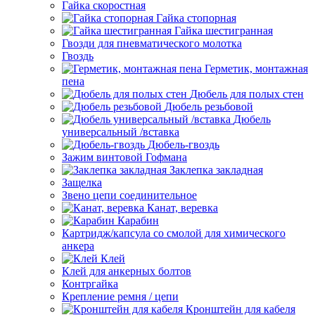
Гайка скоростная
Гайка стопорная
Гайка шестигранная
Гвозди для пневматического молотка
Гвоздь
Герметик, монтажная
пена
Дюбель для полых стен
Дюбель резьбовой
Дюбель
универсальный /вставка
Дюбель-гвоздь
Зажим винтовой Гофмана
Заклепка закладная
Защелка
Звено цепи соединительное
Канат, веревка
Карабин
Картридж/капсула со смолой для химического
анкера
Клей
Клей для анкерных болтов
Контргайка
Крепление ремня / цепи
Кронштейн для кабеля