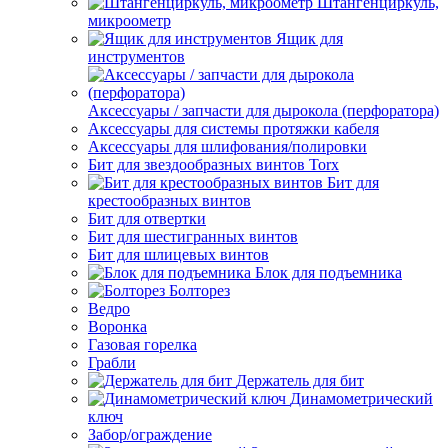
Штангенциркуль,
микроометр
Ящик для
инструментов
Аксессуары / запчасти для дырокола (перфоратора)
Аксессуары для системы протяжки кабеля
Аксессуары для шлифования/полировки
Бит для звездообразных винтов Torx
Бит для
крестообразных винтов
Бит для отвертки
Бит для шестигранных винтов
Бит для шлицевых винтов
Блок для подъемника
Болторез
Ведро
Воронка
Газовая горелка
Грабли
Держатель для бит
Динамометрический
ключ
Забор/ограждение