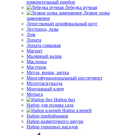
измерительный прибор
Лебедка ручная
Лезвие ножа
заменяемое
Лепестковый шлифовальный круг
Лестница, лазы
Лом
Лопата
Лопата совковая
Магнит
Малярный валик
Масленка
Мастерок
Метла, веник, щетка
Многофункциональный инструмент
Молоток/кувалда
Монтажный ключ
Мотыга
Набор бит
Набор для полива сада
Набор ключей
Набор пробойников
Набор разметочного шнура
Набор торцевых насадок