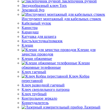
Заклепочник ручной
Звездообразный ключ Torx
Земляной бур
Инструмент монтажный для кабельных стяжек
Кабельный чулок
Канистра
Карандаш
Катушка для шланга
Кисть/кисточка/помазок
Клещи
Клещи для
зачистки проводов
Клещи обжимные
Клещи
обжимные телефонные
Ключ гаечный
Ключ Кобра
переставной
Ключ разводной гаечный
Ключ сверлильного патрона
Ключ трубный
Контрольное зеркало
Корнеудалитель
Лазерный