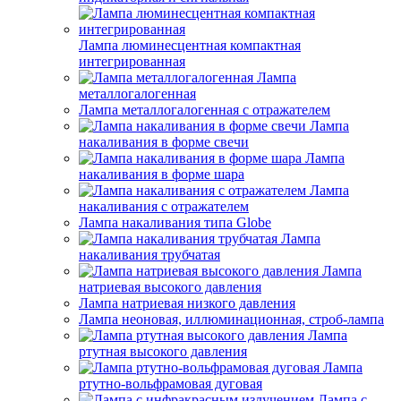
Лампа люминесцентная компактная
интегрированная
Лампа
металлогалогенная
Лампа металлогалогенная с отражателем
Лампа
накаливания в форме свечи
Лампа
накаливания в форме шара
Лампа
накаливания с отражателем
Лампа накаливания типа Globe
Лампа
накаливания трубчатая
Лампа
натриевая высокого давления
Лампа натриевая низкого давления
Лампа неоновая, иллюминационная, строб-лампа
Лампа
ртутная высокого давления
Лампа
ртутно-вольфрамовая дуговая
Лампа с