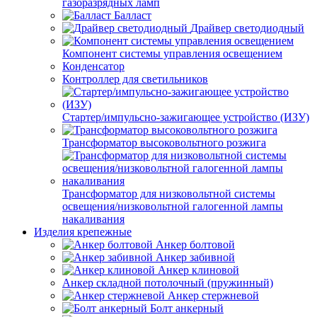
газоразрядных ламп
Балласт
Драйвер светодиодный
Компонент системы управления освещением
Конденсатор
Контроллер для светильников
Стартер/импульсно-зажигающее устройство (ИЗУ)
Трансформатор высоковольтного розжига
Трансформатор для низковольтной системы
освещения/низковольтной галогенной лампы
накаливания
Изделия крепежные
Анкер болтовой
Анкер забивной
Анкер клиновой
Анкер складной потолочный (пружинный)
Анкер стержневой
Болт анкерный