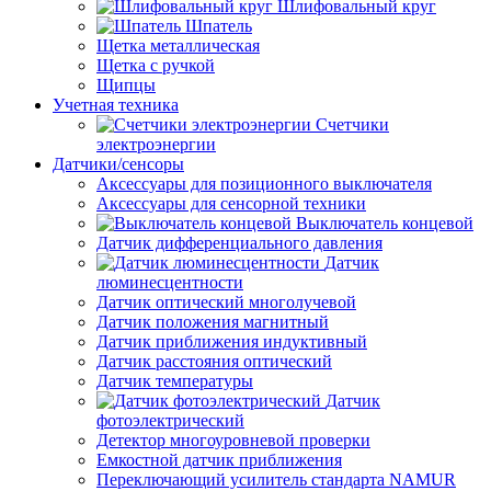
Шлифовальный круг
Шпатель
Щетка металлическая
Щетка с ручкой
Щипцы
Учетная техника
Счетчики
электроэнергии
Датчики/сенсоры
Аксессуары для позиционного выключателя
Аксессуары для сенсорной техники
Выключатель концевой
Датчик дифференциального давления
Датчик
люминесцентности
Датчик оптический многолучевой
Датчик положения магнитный
Датчик приближения индуктивный
Датчик расстояния оптический
Датчик температуры
Датчик
фотоэлектрический
Детектор многоуровневой проверки
Емкостной датчик приближения
Переключающий усилитель стандарта NAMUR