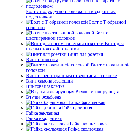
Болт с полукруглой головкой и квадратным
подголовком
Болт с Т-образной
головкой
Болт с
шестигранной головкой
Винт для
пневматической отвертки
Винт для розетки
Винт с кольцом
Винт с накатанной
головкой
Винт с шестигранным отверстием в головке
Винт самонарезающий
Винтовая заклепка
Втулка изолирующая
Втулка резьбовая
Гайка барашковая
Гайка длинная
Гайка закладная
Гайка квадратная
Гайка колпачковая
Гайка скользящая