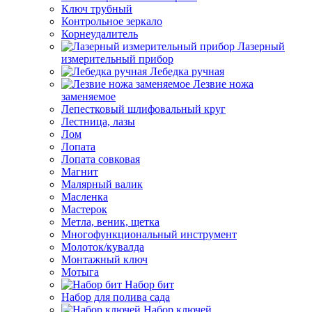
Ключ трубный
Контрольное зеркало
Корнеудалитель
Лазерный
измерительный прибор
Лебедка ручная
Лезвие ножа
заменяемое
Лепестковый шлифовальный круг
Лестница, лазы
Лом
Лопата
Лопата совковая
Магнит
Малярный валик
Масленка
Мастерок
Метла, веник, щетка
Многофункциональный инструмент
Молоток/кувалда
Монтажный ключ
Мотыга
Набор бит
Набор для полива сада
Набор ключей