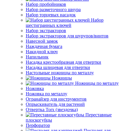
Набор пробойников
Набор разметочного шнура
Набор торцевых насадок
Набор
шестигранных ключей
Набор экстракторов
Набор экстракторов для шурупов/винтов
Навесной замок
Наждачная бумага
Накидной ключ
Напильник
Насадка крестообразная для отвертки
Насадка шлицевая для отвертки
Настольные ножницы по металлу
Ножницы
Ножницы по металлу
Ножовка
Ножовка по металлу
Огранайзер для инструментов
Опрыскиватель для растений
Отвертка Torx (звездочка)
Переставные
плоскогубцы
Перфоратор
Пистолет для