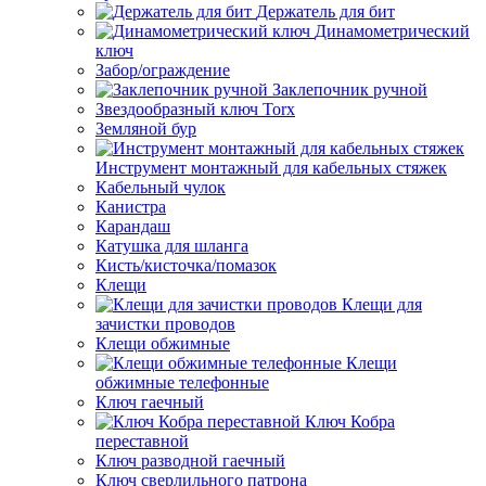
Держатель для бит
Динамометрический
ключ
Забор/ограждение
Заклепочник ручной
Звездообразный ключ Torx
Земляной бур
Инструмент монтажный для кабельных стяжек
Кабельный чулок
Канистра
Карандаш
Катушка для шланга
Кисть/кисточка/помазок
Клещи
Клещи для
зачистки проводов
Клещи обжимные
Клещи
обжимные телефонные
Ключ гаечный
Ключ Кобра
переставной
Ключ разводной гаечный
Ключ сверлильного патрона