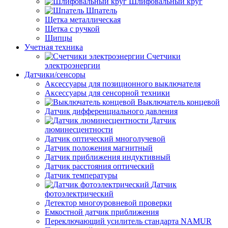
Шлифовальный круг
Шпатель
Щетка металлическая
Щетка с ручкой
Щипцы
Учетная техника
Счетчики
электроэнергии
Датчики/сенсоры
Аксессуары для позиционного выключателя
Аксессуары для сенсорной техники
Выключатель концевой
Датчик дифференциального давления
Датчик
люминесцентности
Датчик оптический многолучевой
Датчик положения магнитный
Датчик приближения индуктивный
Датчик расстояния оптический
Датчик температуры
Датчик
фотоэлектрический
Детектор многоуровневой проверки
Емкостной датчик приближения
Переключающий усилитель стандарта NAMUR