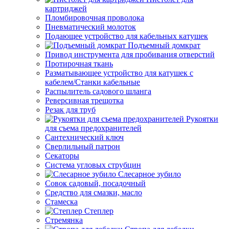
картриджей
Пломбировочная проволока
Пневматический молоток
Подающее устройство для кабельных катушек
Подъемный домкрат
Привод инструмента для пробивания отверстий
Протирочная ткань
Разматывающее устройство для катушек с
кабелем/Станки кабельные
Распылитель садового шланга
Реверсивная трещотка
Резак для труб
Рукоятки
для съема предохранителей
Сантехнический ключ
Сверлильный патрон
Секаторы
Система угловых струбцин
Слесарное зубило
Совок садовый, посадочный
Средство для смазки, масло
Стамеска
Степлер
Стремянка