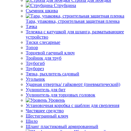
Стропа для лебедки
Струбцина
Съемник шкива
Тара, упаковка, строительная защитная пленка
Тачка
Тележка с катушкой для шланга, разматывающее
устройство
Тиски слесарные
Топор
Торцевой гаечный ключ
Тройник для труб
Трубогиб
Труборез
Тяпка, рыхлитель садовый
Угольник
Ударная отвертка/ гайковерт (пневматический)
Удлинитель для бит
Удлинитель для торцовых головок
Уровень
Установочная коробка с шаблон для сверления
Чистящее средство
Шестигранный ключ
Шило
Шланг пластиковый армированный