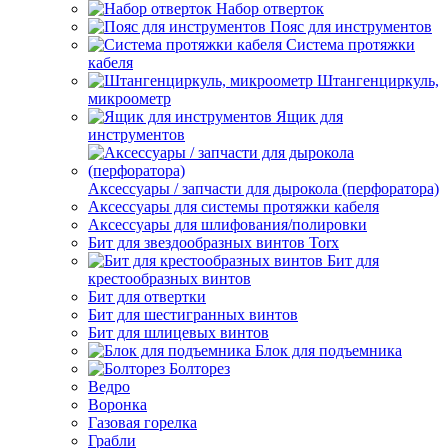
Набор отверток
Пояс для инструментов
Система протяжки
кабеля
Штангенциркуль,
микроометр
Ящик для
инструментов
Аксессуары / запчасти для дырокола (перфоратора)
Аксессуары для системы протяжки кабеля
Аксессуары для шлифования/полировки
Бит для звездообразных винтов Torx
Бит для
крестообразных винтов
Бит для отвертки
Бит для шестигранных винтов
Бит для шлицевых винтов
Блок для подъемника
Болторез
Ведро
Воронка
Газовая горелка
Грабли