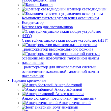
газоразрядных ламп
Балласт
Драйвер светодиодный
Компонент системы управления освещением
Конденсатор
Контроллер для светильников
Стартер/импульсно-зажигающее устройство (ИЗУ)
Трансформатор высоковольтного розжига
Трансформатор для низковольтной системы
освещения/низковольтной галогенной лампы
накаливания
Изделия крепежные
Анкер болтовой
Анкер забивной
Анкер клиновой
Анкер складной потолочный (пружинный)
Анкер стержневой
Болт анкерный