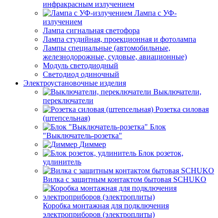
инфракрасным излучением
Лампа с УФ-
излучением
Лампа сигнальная светофора
Лампа студийная, проекционная и фотолампа
Лампы специальные (автомобильные,
железнодорожные, судовые, авиационные)
Модуль светодиодный
Светодиод одиночный
Электроустановочные изделия
Выключатели,
переключатели
Розетка силовая
(штепсельная)
Блок
"Выключатель-розетка"
Диммер
Блок розеток,
удлинитель
Вилка с защитным контактом бытовая SCHUKO
Коробка монтажная для подключения
электроприборов (электроплиты)