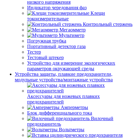
низкого напряжения
Индикатор чередования фаз
Клещи
токоизмерительные
Контрольный стержень
Мегаомметр
Мультиметр
Погружная трубка
Портативный детектор газа
Тестер
Тестовый штекер
Устройство для измерение экологических
параметров окружающей среды
Устройства защиты, плавкие предохранители,
модульные устройства/монтажные устройства
Аксессуары для ножевых плавких
предохранителей
Амперметры
Блок дифференциального тока
Вилочный
предохранитель
Вольтметры