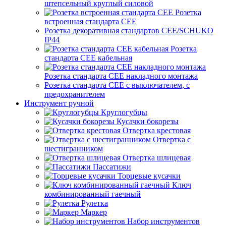
штепсельный круглый силовой
Розетка
встроенная стандарта CEE
Розетка декоративная стандартов CEE/SCHUKO
IP44
Розетка
стандарта СЕЕ кабельная
Розетка стандарта СЕЕ накладного монтажа
Розетка стандарта СЕЕ с выключателем, с
предохранителем
Инструмент ручной
Круглогубцы
Кусачки бокорезы
Отвертка крестовая
Отвертка с
шестигранником
Отвертка шлицевая
Пассатижи
Торцевые кусачки
Ключ
комбинированный гаечный
Рулетка
Маркер
Набор инструментов