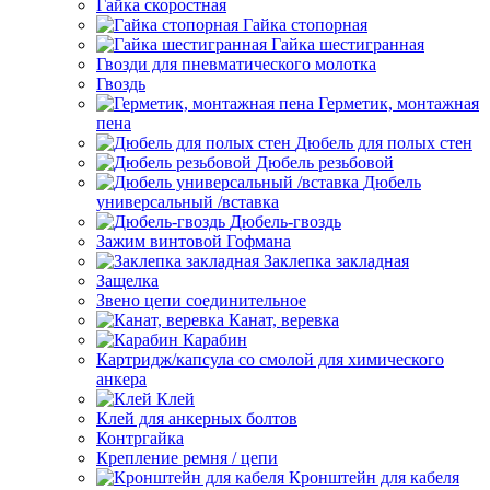
Гайка скоростная
Гайка стопорная
Гайка шестигранная
Гвозди для пневматического молотка
Гвоздь
Герметик, монтажная
пена
Дюбель для полых стен
Дюбель резьбовой
Дюбель
универсальный /вставка
Дюбель-гвоздь
Зажим винтовой Гофмана
Заклепка закладная
Защелка
Звено цепи соединительное
Канат, веревка
Карабин
Картридж/капсула со смолой для химического
анкера
Клей
Клей для анкерных болтов
Контргайка
Крепление ремня / цепи
Кронштейн для кабеля