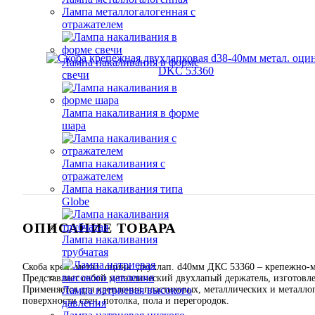
Лампа металлогалогенная с
отражателем
Лампа накаливания в форме
свечи
Лампа накаливания в форме
шара
Лампа накаливания с
отражателем
Лампа накаливания типа
Globe
ОПИСАНИЕ ТОВАРА
Лампа накаливания
трубчатая
Скоба креп. метал. оцинк. двухлап. d40мм ДКС 53360 – крепежно-
Представляет собой металлический двухлапый держатель, изготовл
Применяется для крепления пластиковых, металлических и металлоп
Лампа натриевая высокого
поверхности стен, потолка, пола и перегородок.
давления