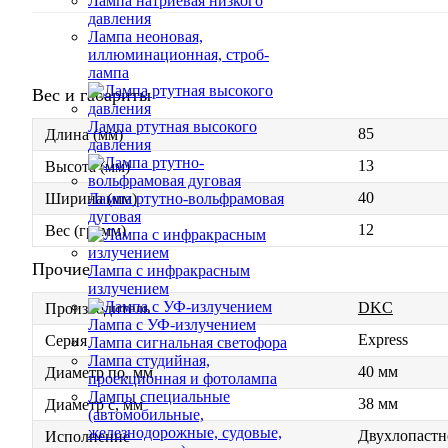
Лампа натриевая низкого
давления
Лампа неоновая,
иллюминационная, строб-
лампа
Вес и габариты
Лампа ртутная высокого
85
Длина (мм)
давления
13
Высота (мм)
40
Лампа ртутно-вольфрамовая
Ширина (мм)
дуговая
12
Вес (грамм)
Прочие
Лампа с инфракрасным
излучением
DKC
Производитель
Лампа с УФ-излучением
Express
Серия
Лампа сигнальная светофора
Лампа студийная,
40 мм
Диаметр по, мм
проекционная и фотолампа
Лампы специальные
38 мм
Диаметр с, мм
(автомобильные,
железнодорожные, судовые,
Двухлопастн
Исполнение