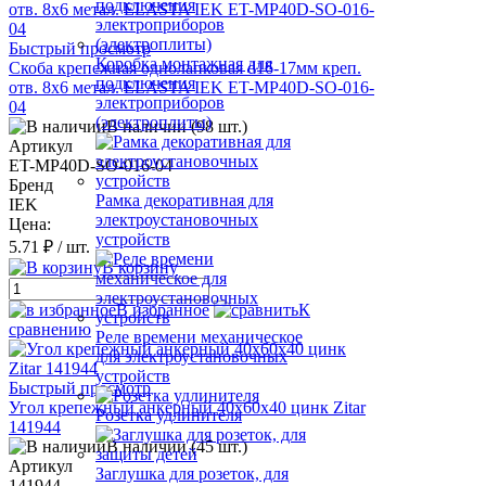
Быстрый просмотр
Коробка монтажная для
Скоба крепежная однолапковая d16-17мм креп.
подключения
отв. 8х6 метал. ELASTA IEK ET-MP40D-SO-016-
электроприборов
04
(электроплиты)
В наличии (98 шт.)
Артикул
ET-MP40D-SO-016-04
Бренд
Рамка декоративная для
IEK
электроустановочных
Цена:
устройств
5.71 ₽
/ шт.
В корзину
В избранное
К
сравнению
Реле времени механическое
для электроустановочных
устройств
Быстрый просмотр
Угол крепежный анкерный 40х60х40 цинк Zitar
Розетка удлинителя
141944
В наличии (45 шт.)
Артикул
Заглушка для розеток, для
141944