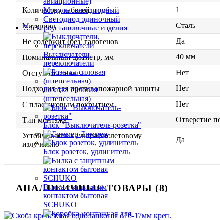
авиационные)
1
Модуль светодиодный
Количество кабелей, труб
Светодиод одиночный
Сталь
Материал
Электроустановочные изделия
Да
Не содержит (без) галогенов
Выключатели,
40 мм
Номинальный диаметр, мм
переключатели
Нет
Отступ от стены
Нет
Подходит для противопожарной защиты
Розетка силовая
(штепсельная)
Нет
С пластиковым покрытием
Отверстие п
Тип монтажа
Блок "Выключатель-розетка"
Диммер
Устойчивость к ультрафиолетовому
Да
излучению
Блок розеток, удлинитель
АНАЛОГИЧНЫЕ ТОВАРЫ (8)
Вилка с защитным
контактом бытовая
SCHUKO