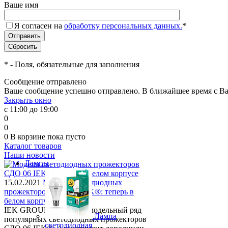
Ваше имя
Я согласен на
обработку персональных данных.
*
*
- Поля, обязательные для заполнения
Сообщение отправлено
Ваше сообщение успешно отправлено. В ближайшее время с Ва
Закрыть окно
с 11:00 до 19:00
0
0
0
В корзине
пока пусто
Каталог товаров
Наши новости
Лампы
15.02.2021
Модели светодиодных
прожекторов СДО 06 IEK®: теперь в
белом корпусе
IEK GROUP расширяет модельный ряд
Лампа
популярных светодиодных прожекторов
светодиодная