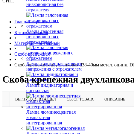
СИП.
низковольтная без
отражателя
Главная страница
•
Лампа галогенная
Каталог товаров
низковольтная с
•
отражателем
Материал монтажный
•
Скоба крепежная
•
Лампа галогенная сетевого
Скоба крепежная двухлапковая d38-40мм метал. оцинк. 
напряжения с отражателем
Скоба крепежная двухлапкова
Лампа индикаторная и
сигнальная
ВЕРНУТЬСЯ В РАЗДЕЛ
ОБЗОР ТОВАРА
ОПИСАНИЕ
Лампа люминесцентная
компактная
интегрированная
Лампа металлогалогенная