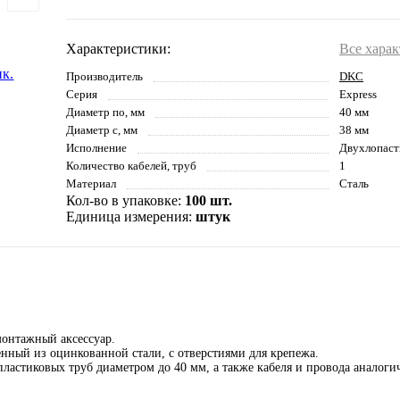
Характеристики:
Все хара
Производитель
DKC
Серия
Express
Диаметр по, мм
40 мм
Диаметр с, мм
38 мм
Исполнение
Двухлопаст
Количество кабелей, труб
1
Материал
Сталь
Кол-во в упаковке:
100 шт.
Единица измерения:
штук
монтажный аксессуар.
енный из оцинкованной стали, с отверстиями для крепежа.
ластиковых труб диаметром до 40 мм, а также кабеля и провода аналоги