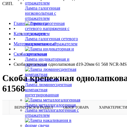
СИП.
Лампа галогенная
низковольтная с
отражателем
Главная страница
•
Каталог товаров
•
Лампа галогенная сетевого
Материал монтажный
напряжения с отражателем
•
Скоба крепежная
•
Лампа индикаторная и
Скоба крепежная однолапковая d19-20мм 61 568 NCR-MSH
сигнальная
Скоба крепежная однолапкова
Лампа люминесцентная
61568
компактная
интегрированная
Лампа металлогалогенная
ВЕРНУТЬСЯ В РАЗДЕЛ
ОБЗОР ТОВАРА
ХАРАКТЕРИСТ
Лампа металлогалогенная с
отражателем