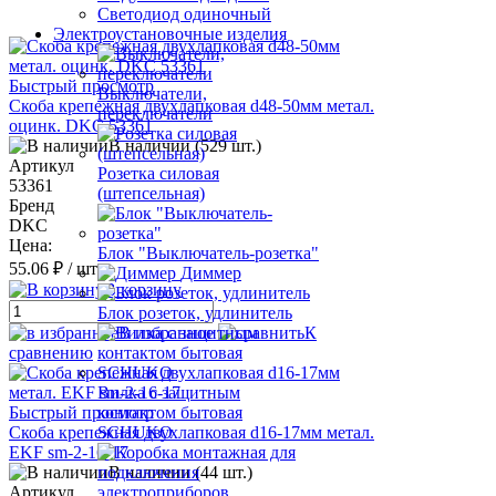
Светодиод одиночный
Электроустановочные изделия
Быстрый просмотр
Выключатели,
Скоба крепежная двухлапковая d48-50мм метал.
переключатели
оцинк. DKC 53361
В наличии (529 шт.)
Артикул
Розетка силовая
53361
(штепсельная)
Бренд
DKC
Цена:
Блок "Выключатель-розетка"
55.06 ₽
/ шт.
Диммер
В корзину
Блок розеток, удлинитель
В избранное
К
сравнению
Вилка с защитным
Быстрый просмотр
контактом бытовая
Скоба крепежная двухлапковая d16-17мм метал.
SCHUKO
EKF sm-2-16-17
В наличии (44 шт.)
Артикул