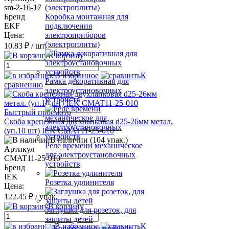
sm-2-16-17
Бренд
Коробка монтажная для
EKF
подключения
Цена:
электроприборов
(электроплиты)
10.83 ₽
/ шт.
В корзину
В избранное
К
Рамка декоративная для
сравнению
электроустановочных
устройств
Быстрый просмотр
Скоба крепежная двухлапковая d25-26мм метал.
(уп.10 шт) IEK CMAT11-25-010
В наличии (104 упак.)
Реле времени механическое
Артикул
для электроустановочных
CMAT11-25-010
устройств
Бренд
IEK
Розетка удлинителя
Цена:
122.45 ₽
/ упак.
В корзину
Заглушка для розеток, для
защиты детей
В избранное
К