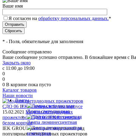
Ваше имя
Я согласен на
обработку персональных данных.
*
*
- Поля, обязательные для заполнения
Сообщение отправлено
Ваше сообщение успешно отправлено. В ближайшее время с Ва
Закрыть окно
с 11:00 до 19:00
0
0
0
В корзине
пока пусто
Каталог товаров
Наши новости
Лампы
Лампа светодиодная
15.02.2021
Модели светодиодных
прожекторов СДО 06 IEK®: теперь в
Лампа люминесцентная
белом корпусе
IEK GROUP расширяет модельный ряд
популярных светодиодных прожекторов