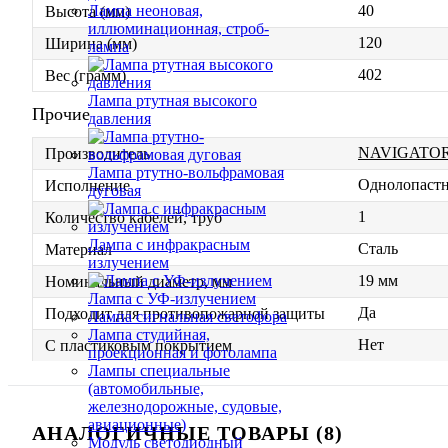
40
Лампа неоновая,
Высота (мм)
иллюминационная, строб-
120
Ширина (мм)
лампа
402
Вес (грамм)
Лампа ртутная высокого
Прочие
давления
NAVIGATO
Производитель
Лампа ртутно-вольфрамовая
Однолопаст
Исполнение
дуговая
1
Количество кабелей, труб
Лампа с инфракрасным
Сталь
Материал
излучением
19 мм
Номинальный диаметр, мм
Лампа с УФ-излучением
Да
Подходит для противопожарной защиты
Лампа сигнальная светофора
Лампа студийная,
Нет
С пластиковым покрытием
проекционная и фотолампа
Лампы специальные
(автомобильные,
железнодорожные, судовые,
авиационные)
АНАЛОГИЧНЫЕ ТОВАРЫ (8)
Модуль светодиодный