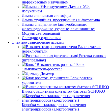
инфракрасным излучением
Лампа с УФ-
излучением
Лампа сигнальная светофора
Лампа студийная, проекционная и фотолампа
Лампы специальные (автомобильные,
железнодорожные, судовые, авиационные)
Модуль светодиодный
Светодиод одиночный
Электроустановочные изделия
Выключатели,
переключатели
Розетка силовая
(штепсельная)
Блок
"Выключатель-розетка"
Диммер
Блок розеток,
удлинитель
Вилка с защитным контактом бытовая SCHUKO
Коробка монтажная для подключения
электроприборов (электроплиты)