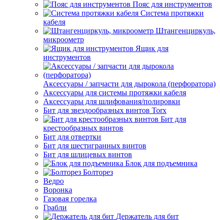
Пояс для инструментов
Система протяжки
кабеля
Штангенциркуль,
микроометр
Ящик для
инструментов
Аксессуары / запчасти для дырокола (перфоратора)
Аксессуары для системы протяжки кабеля
Аксессуары для шлифования/полировки
Бит для звездообразных винтов Torx
Бит для
крестообразных винтов
Бит для отвертки
Бит для шестигранных винтов
Бит для шлицевых винтов
Блок для подъемника
Болторез
Ведро
Воронка
Газовая горелка
Грабли
Держатель для бит