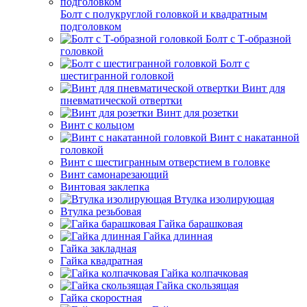
Болт с полукруглой головкой и квадратным
подголовком
Болт с Т-образной
головкой
Болт с
шестигранной головкой
Винт для
пневматической отвертки
Винт для розетки
Винт с кольцом
Винт с накатанной
головкой
Винт с шестигранным отверстием в головке
Винт самонарезающий
Винтовая заклепка
Втулка изолирующая
Втулка резьбовая
Гайка барашковая
Гайка длинная
Гайка закладная
Гайка квадратная
Гайка колпачковая
Гайка скользящая
Гайка скоростная