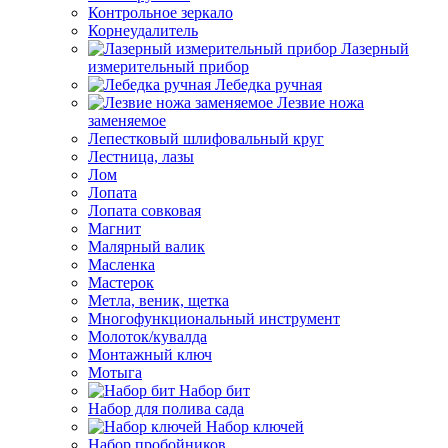
Контрольное зеркало
Корнеудалитель
Лазерный
измерительный прибор
Лебедка ручная
Лезвие ножа
заменяемое
Лепестковый шлифовальный круг
Лестница, лазы
Лом
Лопата
Лопата совковая
Магнит
Малярный валик
Масленка
Мастерок
Метла, веник, щетка
Многофункциональный инструмент
Молоток/кувалда
Монтажный ключ
Мотыга
Набор бит
Набор для полива сада
Набор ключей
Набор пробойников