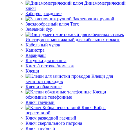
Динамометрический
ключ
Забор/ограждение
Заклепочник ручной
Звездообразный ключ Torx
Земляной бур
Инструмент монтажный для кабельных стяжек
Кабельный чулок
Канистра
Карандаш
Катушка для шланга
Кисть/кисточка/помазок
Клещи
Клещи для
зачистки проводов
Клещи обжимные
Клещи
обжимные телефонные
Ключ гаечный
Ключ Кобра
переставной
Ключ разводной гаечный
Ключ сверлильного патрона
Ключ трубный