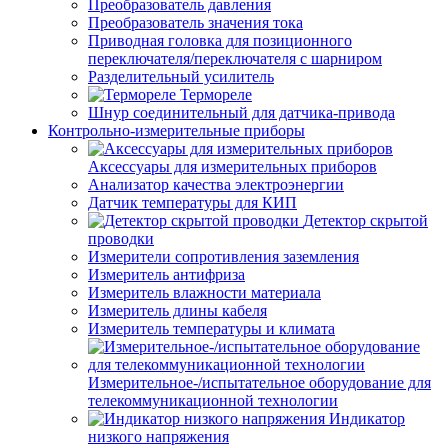
Преобразователь давления
Преобразователь значения тока
Приводная головка для позиционного
переключателя/переключателя с шарниром
Разделительный усилитель
Термореле
Шнур соединительный для датчика-привода
Контрольно-измерительные приборы
Аксессуары для измерительных приборов
Анализатор качества электроэнергии
Датчик температуры для КИП
Детектор скрытой
проводки
Измерители сопротивления заземления
Измеритель антифриза
Измеритель влажности материала
Измеритель длины кабеля
Измеритель температуры и климата
Измерительное-/испытательное оборудование для
телекоммуникационной технологии
Индикатор
низкого напряжения