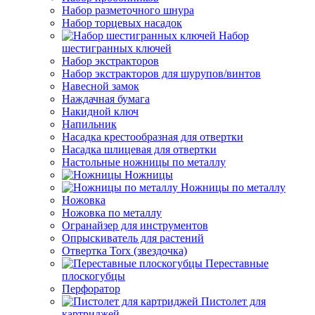
Набор разметочного шнура
Набор торцевых насадок
Набор
шестигранных ключей
Набор экстракторов
Набор экстракторов для шурупов/винтов
Навесной замок
Наждачная бумага
Накидной ключ
Напильник
Насадка крестообразная для отвертки
Насадка шлицевая для отвертки
Настольные ножницы по металлу
Ножницы
Ножницы по металлу
Ножовка
Ножовка по металлу
Огранайзер для инструментов
Опрыскиватель для растений
Отвертка Torx (звездочка)
Переставные
плоскогубцы
Перфоратор
Пистолет для
картриджей