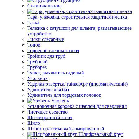
Струбцина
Съемник шкива
Тара, упаковка, строительная защитная пленка
Тачка
Тележка с катушкой для шланга, разматывающее
устройство
Тиски слесарные
Топор
Торцевой гаечный ключ
Тройник для труб
Трубогиб
Труборез
Тяпка, рыхлитель садовый
Угольник
Ударная отвертка/ гайковерт (пневматический)
Удлинитель для бит
Удлинитель для торцовых головок
Уровень
Установочная коробка с шаблон для сверления
Чистящее средство
Шестигранный ключ
Шило
Шланг пластиковый армированный
Шлифовальный круг