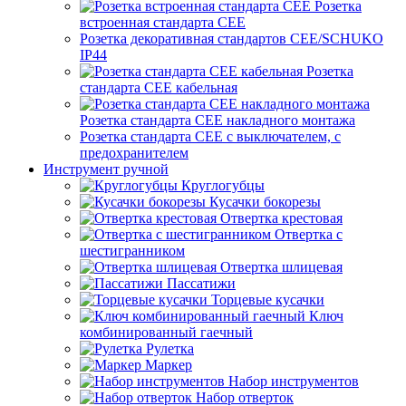
Розетка
встроенная стандарта CEE
Розетка декоративная стандартов CEE/SCHUKO
IP44
Розетка
стандарта СЕЕ кабельная
Розетка стандарта СЕЕ накладного монтажа
Розетка стандарта СЕЕ с выключателем, с
предохранителем
Инструмент ручной
Круглогубцы
Кусачки бокорезы
Отвертка крестовая
Отвертка с
шестигранником
Отвертка шлицевая
Пассатижи
Торцевые кусачки
Ключ
комбинированный гаечный
Рулетка
Маркер
Набор инструментов
Набор отверток