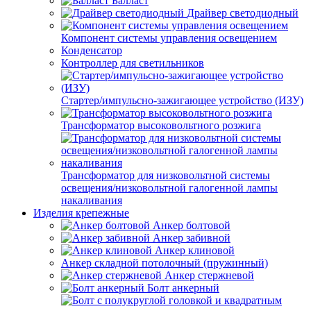
Балласт
Драйвер светодиодный
Компонент системы управления освещением
Конденсатор
Контроллер для светильников
Стартер/импульсно-зажигающее устройство (ИЗУ)
Трансформатор высоковольтного розжига
Трансформатор для низковольтной системы
освещения/низковольтной галогенной лампы
накаливания
Изделия крепежные
Анкер болтовой
Анкер забивной
Анкер клиновой
Анкер складной потолочный (пружинный)
Анкер стержневой
Болт анкерный