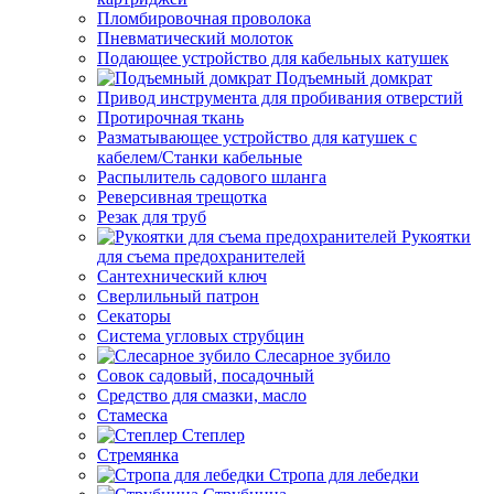
Пломбировочная проволока
Пневматический молоток
Подающее устройство для кабельных катушек
Подъемный домкрат
Привод инструмента для пробивания отверстий
Протирочная ткань
Разматывающее устройство для катушек с
кабелем/Станки кабельные
Распылитель садового шланга
Реверсивная трещотка
Резак для труб
Рукоятки
для съема предохранителей
Сантехнический ключ
Сверлильный патрон
Секаторы
Система угловых струбцин
Слесарное зубило
Совок садовый, посадочный
Средство для смазки, масло
Стамеска
Степлер
Стремянка
Стропа для лебедки