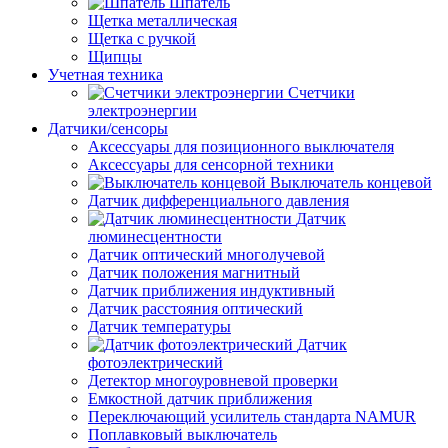
Шпатель
Щетка металлическая
Щетка с ручкой
Щипцы
Учетная техника
Счетчики
электроэнергии
Датчики/сенсоры
Аксессуары для позиционного выключателя
Аксессуары для сенсорной техники
Выключатель концевой
Датчик дифференциального давления
Датчик
люминесцентности
Датчик оптический многолучевой
Датчик положения магнитный
Датчик приближения индуктивный
Датчик расстояния оптический
Датчик температуры
Датчик
фотоэлектрический
Детектор многоуровневой проверки
Емкостной датчик приближения
Переключающий усилитель стандарта NAMUR
Поплавковый выключатель