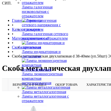
СИП.
Лампа галогенная
низковольтная с
отражателем
Главная страница
•
Каталог товаров
•
Лампа галогенная сетевого
Материал монтажный
напряжения с отражателем
•
Скоба крепежная
•
Лампа индикаторная и
Скоба металлическая двухлапковая d 38-40мм (уп.50шт) 
сигнальная
Скоба металлическая двухлап
Лампа люминесцентная
компактная
интегрированная
ВЕРНУТЬСЯ В РАЗДЕЛ
ОБЗОР ТОВАРА
ХАРАКТЕРИСТ
Лампа металлогалогенная
Лампа металлогалогенная с
отражателем