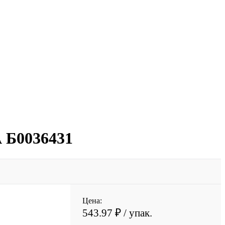
А Б0036431
Цена:
543.97 ₽
/ упак.