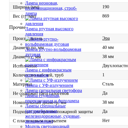
Лампа неоновая,
190
Ширина (мм)
иллюминационная, строб-
лампа
869
Вес (грамм)
Прочие
Лампа ртутная высокого
давления
Эра
Производитель
40 мм
Диаметр по, мм
Лампа ртутно-вольфрамовая
дуговая
38 мм
Диаметр с, мм
Двухлопастн
Исполнение
Лампа с инфракрасным
1
излучением
Количество кабелей, труб
Сталь
Материал
Лампа с УФ-излучением
Лампа сигнальная светофора
Да
Не содержит (без) галогенов
Лампа студийная,
проекционная и фотолампа
38 мм
Номинальный диаметр, мм
Лампы специальные
(автомобильные,
Да
Подходит для противопожарной защиты
железнодорожные, судовые,
Нет
С пластиковым покрытием
авиационные)
Модуль светодиодный