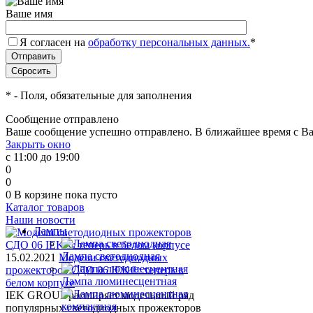
Ваше имя
Я согласен на
обработку персональных данных.
*
*
- Поля, обязательные для заполнения
Сообщение отправлено
Ваше сообщение успешно отправлено. В ближайшее время с Ва
Закрыть окно
с 11:00 до 19:00
0
0
0
В корзине
пока пусто
Каталог товаров
Наши новости
Лампы
Лампа светодиодная
15.02.2021
Модели светодиодных
прожекторов СДО 06 IEK®: теперь в
Лампа люминесцентная
белом корпусе
IEK GROUP расширяет модельный ряд
популярных светодиодных прожекторов