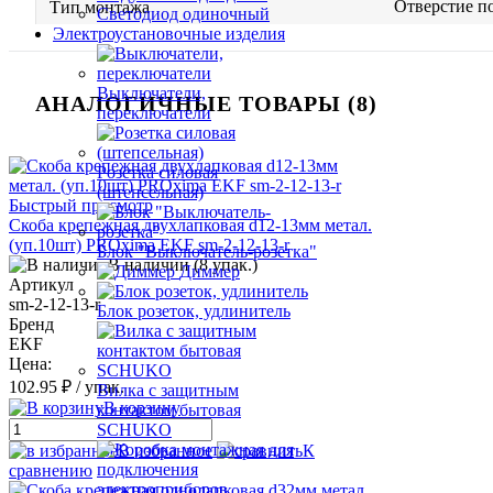
Отверстие п
Тип монтажа
Светодиод одиночный
Электроустановочные изделия
Выключатели,
АНАЛОГИЧНЫЕ ТОВАРЫ (8)
переключатели
Розетка силовая
(штепсельная)
Быстрый просмотр
Скоба крепежная двухлапковая d12-13мм метал.
(уп.10шт) PROxima EKF sm-2-12-13-r
Блок "Выключатель-розетка"
В наличии (8 упак.)
Диммер
Артикул
sm-2-12-13-r
Блок розеток, удлинитель
Бренд
EKF
Цена:
102.95 ₽
/ упак.
Вилка с защитным
В корзину
контактом бытовая
SCHUKO
В избранное
К
сравнению