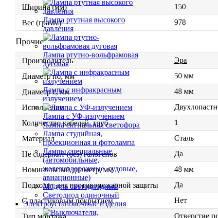
150
Ширина (мм)
Лампа ртутная высокого
978
Вес (грамм)
давления
Прочие
Лампа ртутно-вольфрамовая
Эра
Производитель
дуговая
50 мм
Диаметр по, мм
Лампа с инфракрасным
48 мм
Диаметр с, мм
излучением
Двухлопастн
Исполнение
Лампа с УФ-излучением
1
Количество кабелей, труб
Лампа сигнальная светофора
Лампа студийная,
Сталь
Материал
проекционная и фотолампа
Лампы специальные
Да
Не содержит (без) галогенов
(автомобильные,
железнодорожные, судовые,
48 мм
Номинальный диаметр, мм
авиационные)
Да
Подходит для противопожарной защиты
Модуль светодиодный
Светодиод одиночный
Нет
С пластиковым покрытием
Электроустановочные изделия
Отверстие п
Тип монтажа