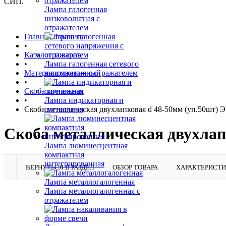
СИП.
Лампа галогенная
низковольтная с
отражателем
Главная страница
•
Каталог товаров
•
Лампа галогенная сетевого
Материал монтажный
напряжения с отражателем
•
Скоба крепежная
•
Лампа индикаторная и
Скоба металлическая двухлапковая d 48-50мм (уп.50шт) 
сигнальная
Скоба металлическая двухлап
Лампа люминесцентная
компактная
интегрированная
ВЕРНУТЬСЯ В РАЗДЕЛ
ОБЗОР ТОВАРА
ХАРАКТЕРИСТ
Лампа металлогалогенная
Лампа металлогалогенная с
отражателем