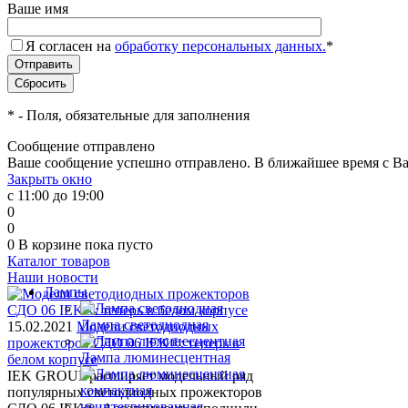
Ваше имя
Я согласен на
обработку персональных данных.
*
*
- Поля, обязательные для заполнения
Сообщение отправлено
Ваше сообщение успешно отправлено. В ближайшее время с Ва
Закрыть окно
с 11:00 до 19:00
0
0
0
В корзине
пока пусто
Каталог товаров
Наши новости
Лампы
Лампа светодиодная
15.02.2021
Модели светодиодных
прожекторов СДО 06 IEK®: теперь в
Лампа люминесцентная
белом корпусе
IEK GROUP расширяет модельный ряд
популярных светодиодных прожекторов