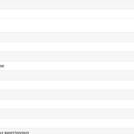
ое
од винт/шуруп