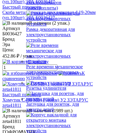
электроприборов
Быстрый просмотр
(электроплиты)
Скоба металлическая двухлапковая d 19-20мм
(уп.100шт) ЭРА Б0036427
В наличии (2 упак.)
Артикул
Рамка декоративная для
Б0036427
электроустановочных
Бренд
устройств
Эра
Цена:
452.86 ₽
/ упак.
В корзину
Реле времени механическое
для электроустановочных
В избранное
К
устройств
сравнению
Розетка удлинителя
Быстрый просмотр
Хомутик С438 М8 (1 дюйм) У2 ЗЭТАРУС
Заглушка для розеток, для
zeta41811
защиты детей
В наличии (1989 шт.)
Артикул
zeta41811
Бренд
ГОФРОМАТИК