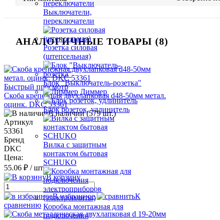
Выключатели,
переключатели
АНАЛОГИЧНЫЕ ТОВАРЫ (8)
Розетка силовая
(штепсельная)
Блок "Выключатель-розетка"
Быстрый просмотр
Диммер
Скоба крепежная двухлапковая d48-50мм метал.
оцинк. DKC 53361
Блок розеток, удлинитель
В наличии (579 шт.)
Артикул
53361
Бренд
Вилка с защитным
DKC
контактом бытовая
Цена:
SCHUKO
55.06 ₽
/ шт.
В корзину
В избранное
К
сравнению
Коробка монтажная для
подключения