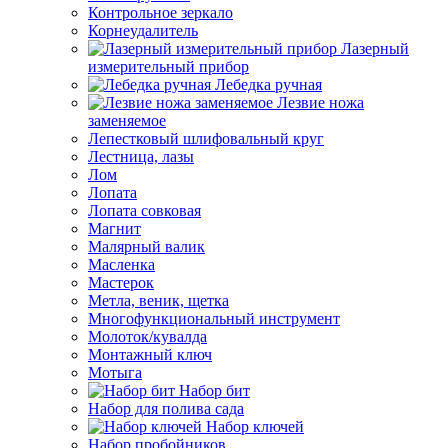
Контрольное зеркало
Корнеудалитель
Лазерный
измерительный прибор
Лебедка ручная
Лезвие ножа
заменяемое
Лепестковый шлифовальный круг
Лестница, лазы
Лом
Лопата
Лопата совковая
Магнит
Малярный валик
Масленка
Мастерок
Метла, веник, щетка
Многофункциональный инструмент
Молоток/кувалда
Монтажный ключ
Мотыга
Набор бит
Набор для полива сада
Набор ключей
Набор пробойников