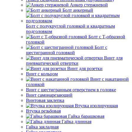
Анкер стержневой
Болт анкерный
Болт с полукруглой головкой и квадратным
подголовком
Болт с Т-образной
головкой
Болт с
шестигранной головкой
Винт для
пневматической отвертки
Винт для розетки
Винт с кольцом
Винт с накатанной
головкой
Винт с шестигранным отверстием в головке
Винт самонарезающий
Винтовая заклепка
Втулка изолирующая
Втулка резьбовая
Гайка барашковая
Гайка длинная
Гайка закладная