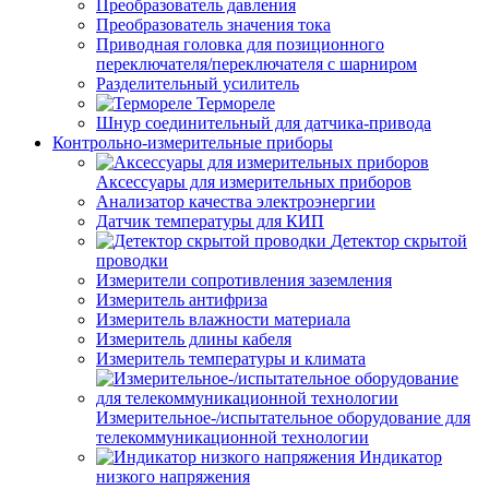
Преобразователь давления
Преобразователь значения тока
Приводная головка для позиционного
переключателя/переключателя с шарниром
Разделительный усилитель
Термореле
Шнур соединительный для датчика-привода
Контрольно-измерительные приборы
Аксессуары для измерительных приборов
Анализатор качества электроэнергии
Датчик температуры для КИП
Детектор скрытой
проводки
Измерители сопротивления заземления
Измеритель антифриза
Измеритель влажности материала
Измеритель длины кабеля
Измеритель температуры и климата
Измерительное-/испытательное оборудование для
телекоммуникационной технологии
Индикатор
низкого напряжения