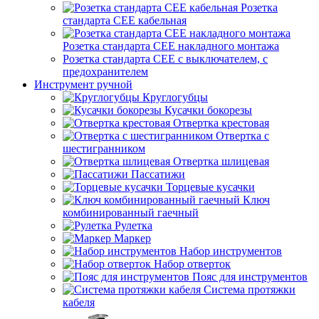
Розетка
стандарта СЕЕ кабельная
Розетка стандарта СЕЕ накладного монтажа
Розетка стандарта СЕЕ с выключателем, с
предохранителем
Инструмент ручной
Круглогубцы
Кусачки бокорезы
Отвертка крестовая
Отвертка с
шестигранником
Отвертка шлицевая
Пассатижи
Торцевые кусачки
Ключ
комбинированный гаечный
Рулетка
Маркер
Набор инструментов
Набор отверток
Пояс для инструментов
Система протяжки
кабеля