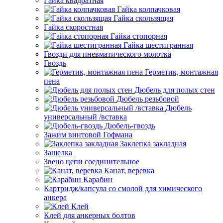
Гайка квадратная
Гайка колпачковая
Гайка скользящая
Гайка скоростная
Гайка стопорная
Гайка шестигранная
Гвозди для пневматического молотка
Гвоздь
Герметик, монтажная
пена
Дюбель для полых стен
Дюбель резьбовой
Дюбель
универсальный /вставка
Дюбель-гвоздь
Зажим винтовой Гофмана
Заклепка закладная
Защелка
Звено цепи соединительное
Канат, веревка
Карабин
Картридж/капсула со смолой для химического
анкера
Клей
Клей для анкерных болтов