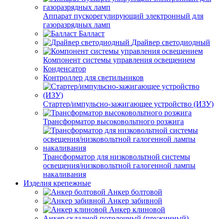
Аппарат пускорегулирующий электронный для
газоразрядных ламп
Балласт
Драйвер светодиодный
Компонент системы управления освещением
Конденсатор
Контроллер для светильников
Стартер/импульсно-зажигающее устройство (ИЗУ)
Трансформатор высоковольтного розжига
Трансформатор для низковольтной системы
освещения/низковольтной галогенной лампы
накаливания
Изделия крепежные
Анкер болтовой
Анкер забивной
Анкер клиновой
Анкер складной потолочный (пружинный)