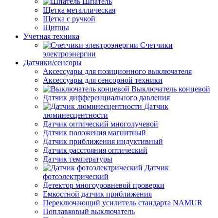
Шпатель
Щетка металлическая
Щетка с ручкой
Щипцы
Учетная техника
Счетчики
электроэнергии
Датчики/сенсоры
Аксессуары для позиционного выключателя
Аксессуары для сенсорной техники
Выключатель концевой
Датчик дифференциального давления
Датчик
люминесцентности
Датчик оптический многолучевой
Датчик положения магнитный
Датчик приближения индуктивный
Датчик расстояния оптический
Датчик температуры
Датчик
фотоэлектрический
Детектор многоуровневой проверки
Емкостной датчик приближения
Переключающий усилитель стандарта NAMUR
Поплавковый выключатель