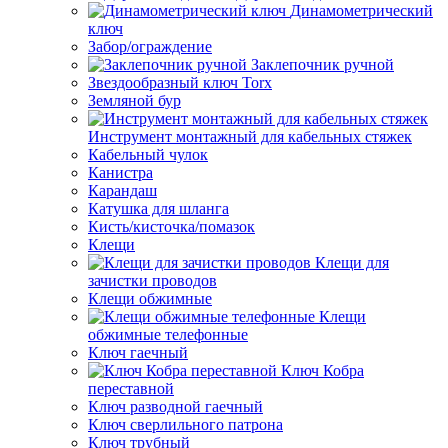
Динамометрический
ключ
Забор/ограждение
Заклепочник ручной
Звездообразный ключ Torx
Земляной бур
Инструмент монтажный для кабельных стяжек
Кабельный чулок
Канистра
Карандаш
Катушка для шланга
Кисть/кисточка/помазок
Клещи
Клещи для
зачистки проводов
Клещи обжимные
Клещи
обжимные телефонные
Ключ гаечный
Ключ Кобра
переставной
Ключ разводной гаечный
Ключ сверлильного патрона
Ключ трубный