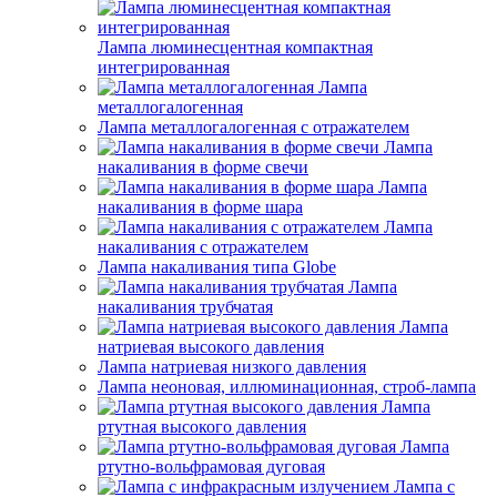
Лампа люминесцентная компактная
интегрированная
Лампа
металлогалогенная
Лампа металлогалогенная с отражателем
Лампа
накаливания в форме свечи
Лампа
накаливания в форме шара
Лампа
накаливания с отражателем
Лампа накаливания типа Globe
Лампа
накаливания трубчатая
Лампа
натриевая высокого давления
Лампа натриевая низкого давления
Лампа неоновая, иллюминационная, строб-лампа
Лампа
ртутная высокого давления
Лампа
ртутно-вольфрамовая дуговая
Лампа с