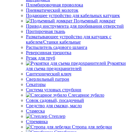
Пломбировочная проволока
Пневматический молоток
Подающее устройство для кабельных катушек
Подъемный домкрат
Привод инструмента для пробивания отверстий
Протирочная ткань
Разматывающее устройство для катушек с
кабелем/Станки кабельные
Распылитель садового шланга
Реверсивная трещотка
Резак для труб
Рукоятки
для съема предохранителей
Сантехнический ключ
Сверлильный патрон
Секаторы
Система угловых струбцин
Слесарное зубило
Совок садовый, посадочный
Средство для смазки, масло
Стамеска
Степлер
Стремянка
Стропа для лебедки