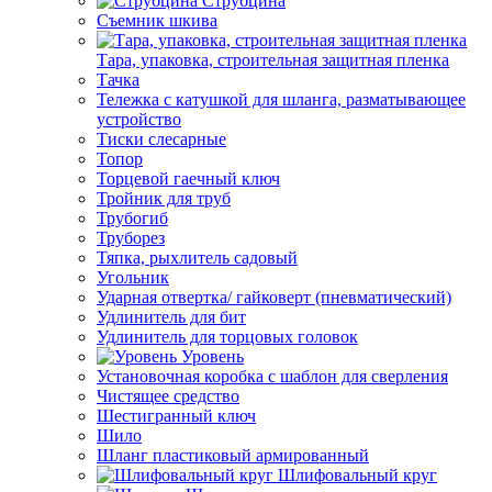
Струбцина
Съемник шкива
Тара, упаковка, строительная защитная пленка
Тачка
Тележка с катушкой для шланга, разматывающее
устройство
Тиски слесарные
Топор
Торцевой гаечный ключ
Тройник для труб
Трубогиб
Труборез
Тяпка, рыхлитель садовый
Угольник
Ударная отвертка/ гайковерт (пневматический)
Удлинитель для бит
Удлинитель для торцовых головок
Уровень
Установочная коробка с шаблон для сверления
Чистящее средство
Шестигранный ключ
Шило
Шланг пластиковый армированный
Шлифовальный круг