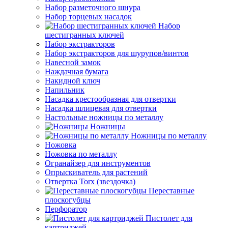
Набор разметочного шнура
Набор торцевых насадок
Набор
шестигранных ключей
Набор экстракторов
Набор экстракторов для шурупов/винтов
Навесной замок
Наждачная бумага
Накидной ключ
Напильник
Насадка крестообразная для отвертки
Насадка шлицевая для отвертки
Настольные ножницы по металлу
Ножницы
Ножницы по металлу
Ножовка
Ножовка по металлу
Огранайзер для инструментов
Опрыскиватель для растений
Отвертка Torx (звездочка)
Переставные
плоскогубцы
Перфоратор
Пистолет для
картриджей