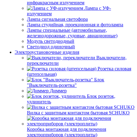
инфракрасным излучением
Лампа с УФ-
излучением
Лампа сигнальная светофора
Лампа студийная, проекционная и фотолампа
Лампы специальные (автомобильные,
железнодорожные, судовые, авиационные)
Модуль светодиодный
Светодиод одиночный
Электроустановочные изделия
Выключатели,
переключатели
Розетка силовая
(штепсельная)
Блок
"Выключатель-розетка"
Диммер
Блок розеток,
удлинитель
Вилка с защитным контактом бытовая SCHUKO
Коробка монтажная для подключения
электроприборов (электроплиты)