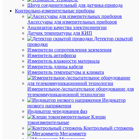
Шнур соединительный для датчика-привода
К
Контрольно-измерительные приборы
сравнен
Аксессуары для измерительных приборов
Анализатор качества электроэнергии
Датчик температуры для КИП
Детектор скрытой
проводки
Измерители сопротивления заземления
Измеритель антифриза
Измеритель влажности материала
Измеритель длины кабеля
Быстры
Измеритель температуры и климата
просмот
Скоба
крепежн
Измерительное-/испытательное оборудование для
круглая
телекоммуникационной технологии
с
Индикатор
гвоздем
низкого напряжения
6мм
Индикатор чередования фаз
пластик.
Клещи
(уп.50шт
токоизмерительные
EKF
Контрольный стержень
plcn-
Мегаомметр
sr-