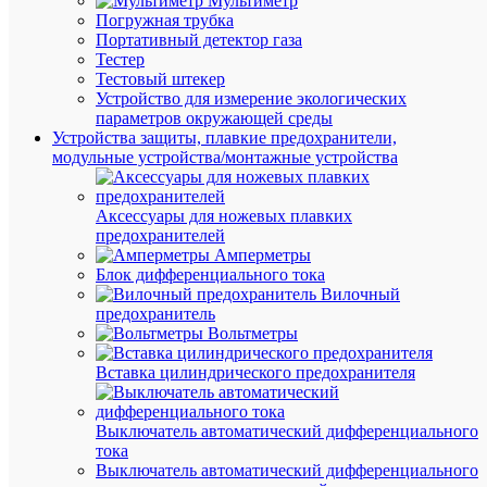
Мультиметр
6
Погружная трубка
Портативный детектор газа
Тестер
В
Тестовый штекер
наличии
Устройство для измерение экологических
(187
параметров окружающей среды
упак.)
Устройства защиты, плавкие предохранители,
Артикул
модульные устройства/монтажные устройства
plcn-
sr-
6
Аксессуары для ножевых плавких
Бренд
предохранителей
EKF
Амперметры
Цена:
Блок дифференциального тока
46.01
Вилочный
₽
предохранитель
/
Вольтметры
упак.
Вставка цилиндрического предохранителя
В
корзину
Выключатель автоматический дифференциального
тока
Выключатель автоматический дифференциального