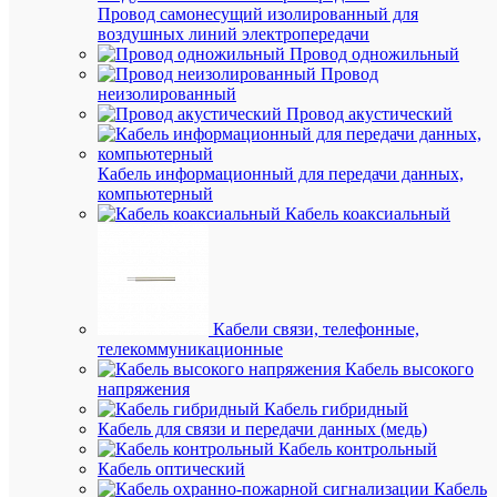
гво
Провод самонесущий изолированный для
мм
мм
воздушных линий электропередачи
Провод одножильный
Дл
Не
Провод
пло
прим
неизолированный
каб
Провод акустический
За
Да
ста
Кабель информационный для передачи данных,
гво
компьютерный
Плас
Ма
Кабель коаксиальный
Необ
По
Круг
(для
Фо
круг
Кабели связи, телефонные,
кабел
телекоммуникационные
Кабель высокого
Свет
Цв
напряжения
серы
Кабель гибридный
Кабель для связи и передачи данных (медь)
Кабель контрольный
Кабель оптический
АН
Кабель