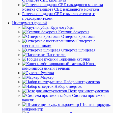
стандарта СЕЕ кабельная
К
сравнен
Розетка стандарта СЕЕ накладного монтажа
Розетка стандарта СЕЕ с выключателем, с
предохранителем
Инструмент ручной
Круглогубцы
Кусачки бокорезы
Отвертка крестовая
Отвертка с
шестигранником
Отвертка шлицевая
Пассатижи
Быстры
Торцевые кусачки
просмот
Ключ
Скоба
комбинированный гаечный
крепежн
Рулетка
круглая
Маркер
с
Набор инструментов
гвоздем
Набор отверток
d12мм
Пояс для инструментов
NCR-
Система протяжки
12-
кабеля
50
Штангенциркуль,
(уп.50шт
микроометр
Navigato