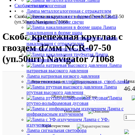
•
Лампа
Скоба с гвоздем
металлогалогенная
•
Лампа металлогалогенная с отражателем
Скоба крепежная круглая с гвоздем d7мм NCR-07-50
Лампа
(уп.50шт) Navigator 71068
накаливания в форме свечи
Лампа
накаливания в форме шара
Скоба крепежная круглая с
Лампа
накаливания с отражателем
гвоздем d7мм NCR-07-50
Лампа накаливания типа Globe
Лампа
(уп.50шт) Navigator 71068
накаливания трубчатая
Лампа
натриевая высокого давления
Лампа натриевая низкого давления
Цена
Лампа неоновая, иллюминационная, строб-лампа
Вернуться в раздел
Лампа
46.
ртутная высокого давления
Обзор товара
Лампа
Отзывов:
ртутно-вольфрамовая дуговая
Лампа с
Описание
инфракрасным излучением
Лампа с УФ-
излучением
Характе
Все
Характеристики
Лампа сигнальная светофора
характ