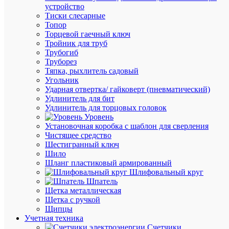
устройство
Тиски слесарные
Топор
Торцевой гаечный ключ
Тройник для труб
Трубогиб
Труборез
Тяпка, рыхлитель садовый
Угольник
Ударная отвертка/ гайковерт (пневматический)
Удлинитель для бит
Быстры
Удлинитель для торцовых головок
просмот
Уровень
Скоба
Установочная коробка с шаблон для сверления
крепежн
Чистящее средство
круглая
Шестигранный ключ
с
Шило
гвоздем
Шланг пластиковый армированный
d5мм
Шлифовальный круг
NCR-
Шпатель
05-
Щетка металлическая
50
Щетка с ручкой
(уп.50шт
Щипцы
Navigato
Учетная техника
71066
Счетчики