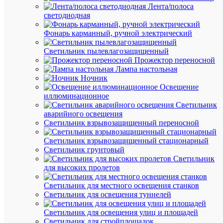
(27
Лента/полоса
упак.)
светодиодная
Артикул
Б003890
Фонарь карманный, ручной электрический
Бренд
Эра
Светильник пылевлагозащищенный
Цена:
Прожектор переносной
41.72
Лампа настольная
₽
Ночник
Освещение
/
иллюминационное
упак.
Светильник
аварийного освещения
Светильник взрывозащищенный переносной
В
корзину
Светильник взрывозащищенный стационарный
Светильник грунтовый
Светильник
для высоких пролетов
В
избранн
Светильник для местного освещения станков
Светильник для освещения туннелей
К
Светильник для освещения улиц и площадей
сравнен
Светильник для стройплощадок