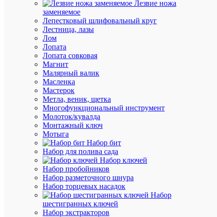
(10
Лезвие ножа
упак.)
заменяемое
Артикул
Лепестковый шлифовальный круг
Б003890
Лестница, лазы
Бренд
Лом
Эра
Лопата
Цена:
Лопата совковая
33.76
Магнит
₽
Малярный валик
/
Масленка
упак.
Мастерок
Метла, веник, щетка
Многофункциональный инструмент
В
Молоток/кувалда
корзину
Монтажный ключ
Мотыга
Набор бит
Набор для полива сада
Набор ключей
В
Набор пробойников
избранн
Набор разметочного шнура
Набор торцевых насадок
К
Набор
сравнен
шестигранных ключей
Набор экстракторов