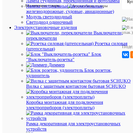
Лампа студийная, проекционная и фотолампа
Производи
NAVIGA
Аналогичные товары
Лампы специальные (автомобильные,
NCS,
Серия
железнодорожные, судовые, авиационные)
NCR
Модуль светодиодный
В
Светодиод одиночный
комплекте
Да
Электроустановочные изделия
с
упак.)
Выключатели,
гвоздем
переключатели
Двойной
Нет
Розетка силовая
зажим
Поде
(штепсельная)
Диаметр
1.8
Блок
по,
мм
мм
"Выключатель-розетка"
Диммер
Диаметр
7
с,
Блок розеток,
мм
мм
удлинитель
Длина
14
гвоздя,
Вилка с защитным контактом бытовая SCHUKO
мм
мм
Единица
измерени
Коробка монтажная для подключения
упаковк
электроприборов (электроплиты)
Рамка декоративная для электроустановочных
устройств
ОП