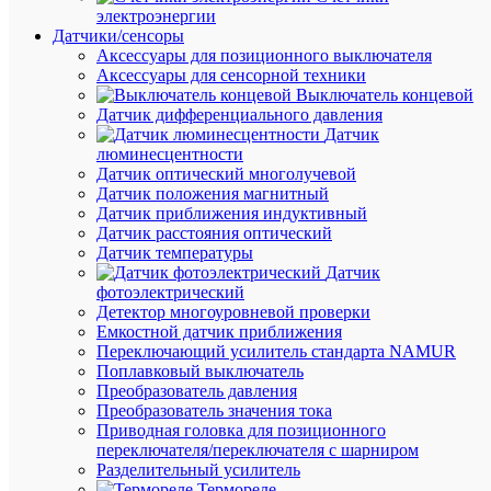
электроэнергии
Датчики/сенсоры
В
Аксессуары для позиционного выключателя
наличии
Аксессуары для сенсорной техники
(465
Выключатель концевой
упак.)
Датчик дифференциального давления
Артикул
Датчик
71066
люминесцентности
Бренд
Датчик оптический многолучевой
NAVIG
Датчик положения магнитный
Цена:
Датчик приближения индуктивный
37.57
Датчик расстояния оптический
₽
Датчик температуры
/
Датчик
упак.
фотоэлектрический
Детектор многоуровневой проверки
Емкостной датчик приближения
В
Переключающий усилитель стандарта NAMUR
корзину
Поплавковый выключатель
Преобразователь давления
Преобразователь значения тока
Приводная головка для позиционного
В
переключателя/переключателя с шарниром
избранн
Разделительный усилитель
Термореле