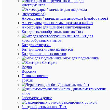
Ящик для
71072
инструментов
В
Аксессуары / запчасти для дырокола (перфоратора)
наличии
Аксессуары для системы протяжки кабеля
(160
Аксессуары для шлифования/полировки
упак.)
Бит для звездообразных винтов Torx
Артикул
Бит для
71072
крестообразных винтов
Бренд
Бит для отвертки
NAVIG
Бит для шестигранных винтов
Цена:
Бит для шлицевых винтов
86.33
Блок для подъемника
₽
Болторез
/
Ведро
упак.
Воронка
Газовая горелка
Грабли
В
Держатель для бит
корзину
Динамометрический
ключ
Забор/ограждение
Заклепочник ручной
В
Звездообразный ключ Torx