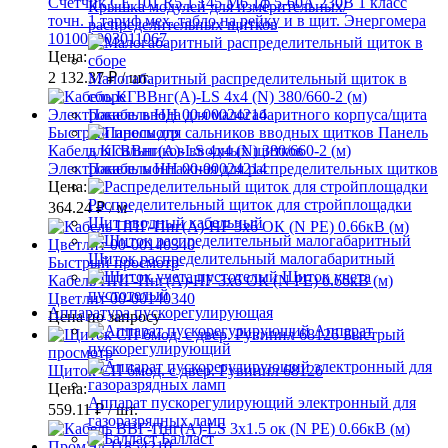
Счетчик CE 101 R5.1 145 М6 1ф 5-60А 230В 1 класс
Крышка модулей для измерительных/
точн. 1 тариф мех. табло на рейку и в щит. Энергомера
распределительных щитков
101001003011067
Цена:
2 132.37 ₽
/ шт.
Малогабаритный распределительный щиток в
сборе
Панель ввода для малогабаритного корпуса/щита
Быстрый просмотр
Панель
Кабель КГВВнг(А)-LS 4х4 (N) 380/660-2 (м)
для сальников вводных щитков
Электрокабель НН 00-00024214
Панель монтажная для распределительных щитков
Цена:
Распределительный щиток для стройплощадки
364.24 ₽
/ м
Щит вводный кабельный
Щиток распределительный малогабаритный
Быстрый просмотр
Щиток учета
Кабель ППГ-Пнг(А)-HF 3х6 ОК (N PE) 0.66кВ (м)
пустотелый
Цветлит 00-00140340
Аппаратура пускорегулирующая
Цена по запросу
Аппарат
Быстрый
пускорегулирующий
просмотр
Щиток СП 6мод. с двер. Рувинил 68126
Цена:
Аппарат пускорегулирующий электронный для
559.11 ₽
/ шт.
газоразрядных ламп
Балласт