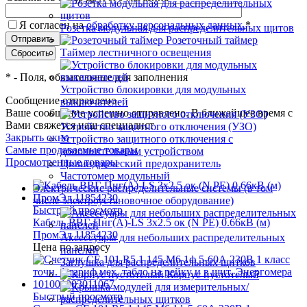
Я согласен на
обработку персональных данных.
*
Розетка модульная для распределительных щитов
Розеточный таймер
Таймер лестничного освещения
*
- Поля, обязательные для заполнения
Устройство блокировки для модульных
Сообщение отправлено
выключателей
Ваше сообщение успешно отправлено. В ближайшее время с
Вами свяжется наш специалист
Устройство защитного отключения (УЗО)
Закрыть окно
Устройство защитного отключения с
Самые продаваемые товары
дополнительным устройством
Просмотренные товары
Цилиндрический предохранитель
Частотомер модульный
Электрические распределительные системы (в том
числе электроустановочное оборудование)
Быстрый просмотр
Кабель ВВГ-Пнг(А)-LS 3х2.5 ок (N PE) 0.66кВ (м)
ПромЭл 11854230
Аксессуары для небольших распределительных
Цена по запросу
панелей
Заглушка для распределительных щитков
Корпус пустотелый
Быстрый просмотр