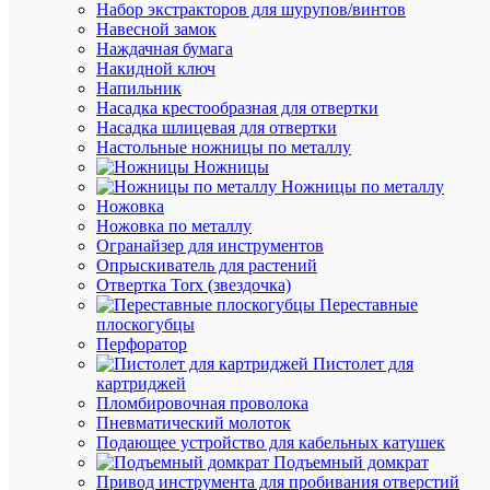
Набор экстракторов для шурупов/винтов
Навесной замок
Наждачная бумага
Накидной ключ
Напильник
Насадка крестообразная для отвертки
Насадка шлицевая для отвертки
Настольные ножницы по металлу
Ножницы
Быстры
Ножницы по металлу
просмот
Ножовка
Скоба
Ножовка по металлу
крепежн
Огранайзер для инструментов
круглая
Опрыскиватель для растений
с
Отвертка Torx (звездочка)
гвоздем
Переставные
СПК
плоскогубцы
d5мм
Перфоратор
пластик.
Пистолет для
(уп.50шт
картриджей
Fortisflex
Пломбировочная проволока
49459
Пневматический молоток
Подающее устройство для кабельных катушек
Подъемный домкрат
В
Привод инструмента для пробивания отверстий