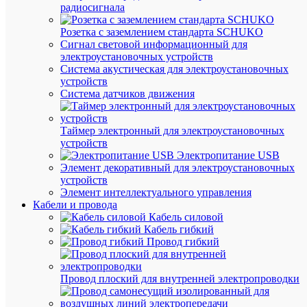
53
радиосигнала
(мм
Ве
Розетка с заземлением стандарта SCHUKO
34
(гр
Сигнал световой информационный для
электроустановочных устройств
Про
Система акустическая для электроустановочных
устройств
Система датчиков движения
NAV
Пр
NCS,
Се
NCR
Таймер электронный для электроустановочных
устройств
В
Электропитание USB
Да
ком
Элемент декоративный для электроустановочных
с г
устройств
Элемент интеллектуального управления
Дв
Нет
Кабели и провода
за
Кабель силовой
Кабель гибкий
1.8
Ди
Провод гибкий
мм
по,
7
Ди
мм
с, 
Провод плоский для внутренней электропроводки
Дл
14