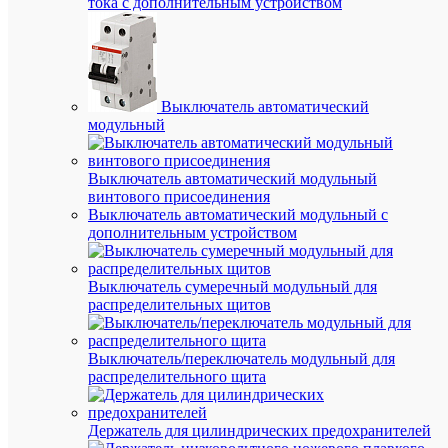
тока с дополнительным устройством
В
избранн
К
сравнен
Выключатель автоматический
модульный
Выключатель автоматический модульный
винтового присоединения
Выключатель автоматический модульный с
дополнительным устройством
Выключатель сумеречный модульный для
Быстры
распределительных щитов
просмот
Скоба
крепежн
Выключатель/переключатель модульный для
круглая
распределительного щита
с
гвоздем
СПК
Держатель для цилиндрических предохранителей