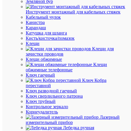
избранн
Земляной бур
Инструмент монтажный для кабельных стяжек
К
Кабельный чулок
сравнен
Канистра
Карандаш
Катушка для шланга
Кисть/кисточка/помазок
Клещи
Клещи для
зачистки проводов
Клещи обжимные
Быстры
Клещи
просмот
обжимные телефонные
Скоба
Ключ гаечный
8мм
Ключ Кобра
плоская
переставной
пластик
Ключ разводной гаечный
(уп.50шт
Ключ сверлильного патрона
ЭРА
Ключ трубный
Б003890
Контрольное зеркало
Корнеудалитель
Лазерный
В
измерительный прибор
наличии
Лебедка ручная