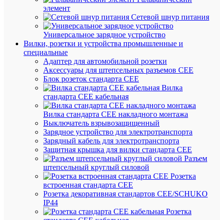
элемент
В
Сетевой шнур питания
наличии
(232
Универсальное зарядное устройство
упак.)
Вилки, розетки и устройства промышленные и
Артикул
специальные
71086
Адаптер для автомобильной розетки
Бренд
Аксессуары для штепсельных разъемов CEE
NAVIG
Блок розеток стандарта CEE
Цена:
Вилка
72.53
стандарта CEE кабельная
₽
/
Вилка стандарта CEE накладного монтажа
упак.
Выключатель взрывозащищенный
Зарядное устройство для электротранспорта
Зарядный кабель для электротранспорта
В
Защитная крышка для вилки стандарта CEE
корзину
Разъем
штепсельный круглый силовой
Розетка
встроенная стандарта CEE
В
Розетка декоративная стандартов CEE/SCHUKO
избранн
IP44
Розетка