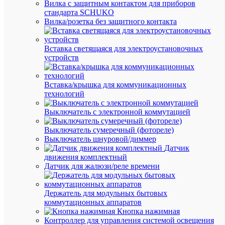
Вилка с защитным контактом для приборов
компл
Скоб
стандарта SCHUKO
изгот
Вилка/розетка без защитного контакта
из
гибко
негор
Вставка светящаяся для электроустановочных
ударо
устройств
полип
гвозд
–
из
Вставка/крышка для коммуникационных
закал
технологий
оцинк
стали.
Выключатель с электронной коммутацией
Пласт
скобы
Выключатель сумеречный (фотореле)
приме
Выключатель шнуровой/диммер
для
Датчик
крепл
кругл
движения комплектный
и
Датчик для жалюзи/реле времени
плоск
кабел
диаме
Держатель для модульных бытовых
7
коммутационных аппаратов
мм
Кнопка нажимная
к
Контроллер для управления системой освещения
дереву