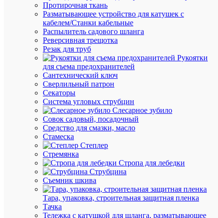
наличии
Протирочная ткань
(41
Разматывающее устройство для катушек с
упак.)
кабелем/Станки кабельные
Артикул
Распылитель садового шланга
49459
Реверсивная трещотка
Бренд
Резак для труб
Fortisflex
Рукоятки
Цена:
для съема предохранителей
30.55
Сантехнический ключ
Сверлильный патрон
₽
Секаторы
/
Система угловых струбцин
упак.
Слесарное зубило
Совок садовый, посадочный
Средство для смазки, масло
В
Стамеска
корзину
Степлер
Стремянка
Стропа для лебедки
Струбцина
В
Съемник шкива
избранн
Тара, упаковка, строительная защитная пленка
Тачка
К
Тележка с катушкой для шланга, разматывающее
сравнен