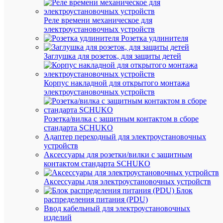
ТО
Реле времени механическое для
электроустановочных устройств
Скоба
Розетка удлинителя
креп.
кругл
Заглушка для розеток, для защиты детей
d7
с
гвозд.
Корпус накладной для открытого монтажа
NCR-
07-
электроустановочных устройств
50
(уп.5
Navig
Розетка/вилка с защитным контактом в сборе
46700
стандарта SCHUKO
–
Адаптер переходный для электроустановочных
крепе
устройств
монт
Аксессуары для розетки/вилки с защитным
компл
Предс
контактом стандарта SCHUKO
собой
набор
Аксессуары для электроустановочных устройств
пласт
Блок
скоб
распределения питания (PDU)
с
Ввод кабельный для электроустановочных
гвозд
изделий
в