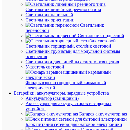
Светильник линейный реечного типа
Светильник напольный
Светильник ориентации
Светильник
переносной
Светильник подвесной
Светильник торшерный, столбик световой
Светильник трубчатый для модульной системы
Быстры
освещения
просмот
Светильники для линейных систем освещения
Скоба
Указатель световой
крепежн
прямая
с
Фонарь взрывозащищенный карманный
гвоздем
электрический
d12мм
Батарейки, аккумуляторы, зарядные устройства
NCS-
Аккумулятор (свинцовый)
12-
Аксессуары для аккумуляторов и зарядных
50
устройств
(уп.50шт
Батарея аккумуляторная
Navigato
71086
Блок питания сетевой для бытовой электроники
Гальванический