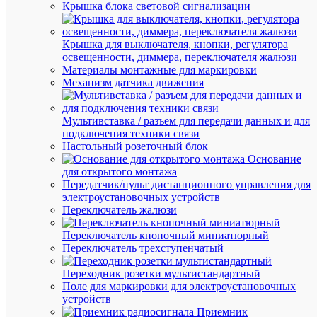
пресс
Крышка блока световой сигнализации
карто
и
швам
Крышка для выключателя, кнопки, регулятора
кирп
освещенности, диммера, переключателя жалюзи
кладк
Материалы монтажные для маркировки
к
Механизм датчика движения
штука
бетон
кирпи
Мультивставка / разъем для передачи данных и для
подключения техники связи
Настольный розеточный блок
Основание
для открытого монтажа
Передатчик/пульт дистанционного управления для
Вес
электроустановочных устройств
и
Переключатель жалюзи
габа
Переключатель кнопочный миниатюрный
Дл
Переключатель трехступенчатый
130
(мм
Переходник розетки мультистандартный
Вы
2
Поле для маркировки для электроустановочных
(мм
устройств
Приемник
Ши