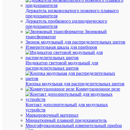
d6мм
пластик.
(уп.50шт
Держатель низковольтного ножевого плавкого
Fortisflex
предохранителя
49458
Держатель пробкового цилиндрического
предохранителя
Звонковый
В
трансформатор
наличии
Звонок модульный для распределительных щитов
(82
Измерительная шкала для приборов
упак.)
Артикул
49458
Индикатор световой модульный для
Бренд
распределительных щитов
Fortisflex
Цена:
37.05
Кнопка модульная для распределительных щитов
Коммутационное реле
₽
/
упак.
Контакт дополнительный для модульных
устройств
Маркировочный материал
В
Миниатюрный плавкий предохранитель
корзину
Многофункциональный измерительный прибор