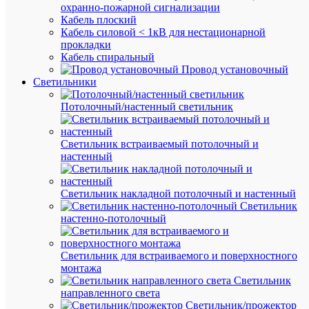
охранно-пожарной сигнализации
ТО
Кабель плоский
(8)
Кабель силовой < 1кВ для нестационарной
прокладки
Кабель спиральный
Провод установочный
Светильники
Потолочный/настенный светильник
Светильник встраиваемый потолочный и
Быстры
настенный
просмот
Скоба
10мм
Светильник накладной потолочный и настенный
плоская
Светильник
пластик
настенно-потолочный
(уп.50шт
ЭРА
Б003890
Светильник для встраиваемого и поверхностного
монтажа
Светильник
В
направленного света
наличии
Светильник/прожектор