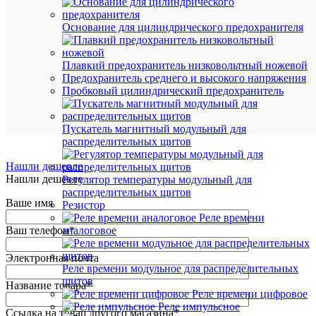
Основание для цилиндрического предохранителя
В
избранн
Плавкий предохранитель низковольтный ножевой
Предохранитель среднего и высокого напряжения
К
Пробковый цилиндрический предохранитель
сравнен
Пускатель магнитный модульный для
распределительных щитов
Нашли дешевле
Нашли дешевле
Регулятор температуры модульный для
распределительных щитов
Ваше имя
Резистор
Реле времени
Ваш телефон
*
аналоговое
Электронная почта
Реле времени модульное для распределительных
щитов
Название товара
*
Реле времени цифровое
Реле импульсное
Ссылка на товар другого магазина
*