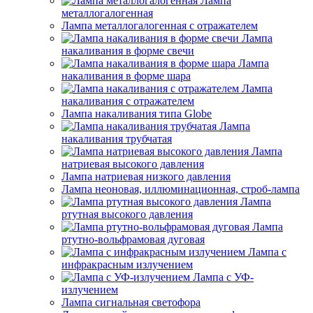
Лампа
металлогалогенная
Лампа металлогалогенная с отражателем
Лампа
накаливания в форме свечи
Лампа
накаливания в форме шара
Лампа
накаливания с отражателем
Лампа накаливания типа Globe
Лампа
накаливания трубчатая
Лампа
натриевая высокого давления
Лампа натриевая низкого давления
Лампа неоновая, иллюминационная, строб-лампа
Лампа
ртутная высокого давления
Лампа
ртутно-вольфрамовая дуговая
Лампа с
инфракрасным излучением
Лампа с УФ-
излучением
Лампа сигнальная светофора