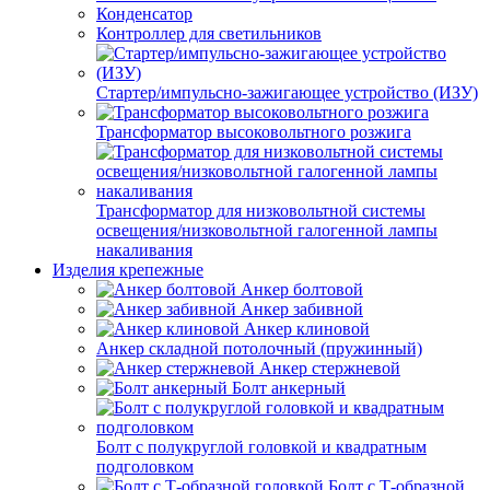
Конденсатор
Контроллер для светильников
Стартер/импульсно-зажигающее устройство (ИЗУ)
Трансформатор высоковольтного розжига
Трансформатор для низковольтной системы
освещения/низковольтной галогенной лампы
накаливания
Изделия крепежные
Анкер болтовой
Анкер забивной
Анкер клиновой
Анкер складной потолочный (пружинный)
Анкер стержневой
Болт анкерный
Болт с полукруглой головкой и квадратным
подголовком
Болт с Т-образной