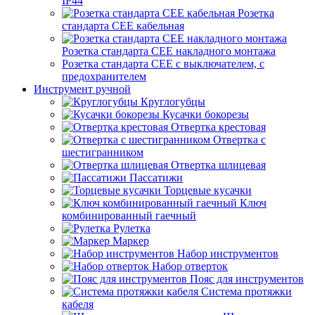
IP44
Розетка
стандарта СЕЕ кабельная
Розетка стандарта СЕЕ накладного монтажа
Розетка стандарта СЕЕ с выключателем, с
предохранителем
Инструмент ручной
Круглогубцы
Кусачки бокорезы
Отвертка крестовая
Отвертка с
шестигранником
Отвертка шлицевая
Пассатижи
Торцевые кусачки
Ключ
комбинированный гаечный
Рулетка
Маркер
Набор инструментов
Набор отверток
Пояс для инструментов
Система протяжки
кабеля