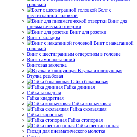
головкой
Болт с
шестигранной головкой
Винт для
пневматической отвертки
Винт для розетки
Винт с кольцом
Винт с накатанной
головкой
Винт с шестигранным отверстием в головке
Винт самонарезающий
Винтовая заклепка
Втулка изолирующая
Втулка резьбовая
Гайка барашковая
Гайка длинная
Гайка закладная
Гайка квадратная
Гайка колпачковая
Гайка скользящая
Гайка скоростная
Гайка стопорная
Гайка шестигранная
Гвозди для пневматического молотка
Гвоздь