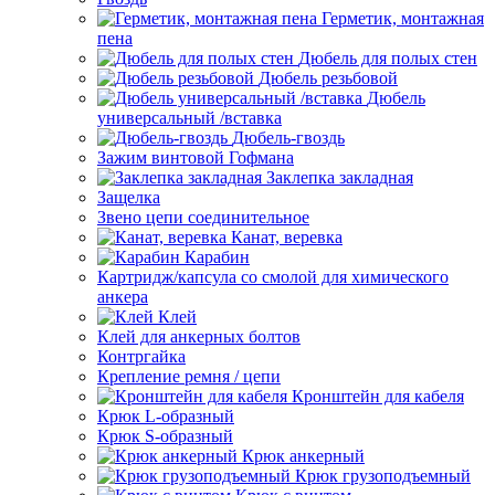
Герметик, монтажная
пена
Дюбель для полых стен
Дюбель резьбовой
Дюбель
универсальный /вставка
Дюбель-гвоздь
Зажим винтовой Гофмана
Заклепка закладная
Защелка
Звено цепи соединительное
Канат, веревка
Карабин
Картридж/капсула со смолой для химического
анкера
Клей
Клей для анкерных болтов
Контргайка
Крепление ремня / цепи
Кронштейн для кабеля
Крюк L-образный
Крюк S-образный
Крюк анкерный
Крюк грузоподъемный