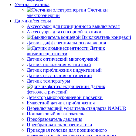
Учетная техника
Счетчики
электроэнергии
Датчики/сенсоры
Аксессуары для позиционного выключателя
Аксессуары для сенсорной техники
Выключатель концевой
Датчик дифференциального давления
Датчик
люминесцентности
Датчик оптический многолучевой
Датчик положения магнитный
Датчик приближения индуктивный
Датчик расстояния оптический
Датчик температуры
Датчик
фотоэлектрический
Детектор многоуровневой проверки
Емкостной датчик приближения
Переключающий усилитель стандарта NAMUR
Поплавковый выключатель
Преобразователь давления
Преобразователь значения тока
Приводная головка для позиционного
переключателя/переключателя с шарниром