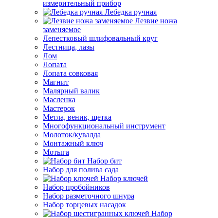
измерительный прибор
Лебедка ручная
Лезвие ножа
заменяемое
Лепестковый шлифовальный круг
Лестница, лазы
Лом
Лопата
Лопата совковая
Магнит
Малярный валик
Масленка
Мастерок
Метла, веник, щетка
Многофункциональный инструмент
Молоток/кувалда
Монтажный ключ
Мотыга
Набор бит
Набор для полива сада
Набор ключей
Набор пробойников
Набор разметочного шнура
Набор торцевых насадок
Набор