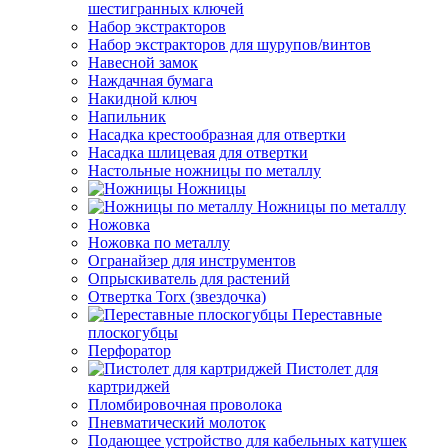
шестигранных ключей
Набор экстракторов
Набор экстракторов для шурупов/винтов
Навесной замок
Наждачная бумага
Накидной ключ
Напильник
Насадка крестообразная для отвертки
Насадка шлицевая для отвертки
Настольные ножницы по металлу
Ножницы
Ножницы по металлу
Ножовка
Ножовка по металлу
Огранайзер для инструментов
Опрыскиватель для растений
Отвертка Torx (звездочка)
Переставные
плоскогубцы
Перфоратор
Пистолет для
картриджей
Пломбировочная проволока
Пневматический молоток
Подающее устройство для кабельных катушек