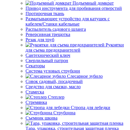
Подъемный домкрат
Привод инструмента для пробивания отверстий
Протирочная ткань
Разматывающее устройство для катушек с
кабелем/Станки кабельные
Распылитель садового шланга
Реверсивная трещотка
Резак для труб
Рукоятки
для съема предохранителей
Сантехнический ключ
Сверлильный патрон
Секаторы
Система угловых струбцин
Слесарное зубило
Совок садовый, посадочный
Средство для смазки, масло
Стамеска
Степлер
Стремянка
Стропа для лебедки
Струбцина
Съемник шкива
Тара, упаковка, строительная защитная пленка