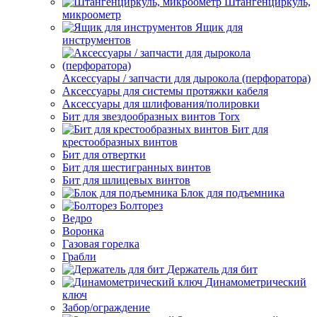
Штангенциркуль,
микроометр
Ящик для
инструментов
Аксессуары / запчасти для дырокола (перфоратора)
Аксессуары для системы протяжки кабеля
Аксессуары для шлифования/полировки
Бит для звездообразных винтов Torx
Бит для
крестообразных винтов
Бит для отвертки
Бит для шестигранных винтов
Бит для шлицевых винтов
Блок для подъемника
Болторез
Ведро
Воронка
Газовая горелка
Грабли
Держатель для бит
Динамометрический
ключ
Забор/ограждение