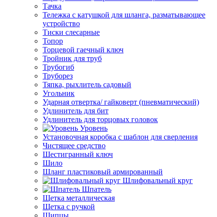
Тачка
Тележка с катушкой для шланга, разматывающее
устройство
Тиски слесарные
Топор
Торцевой гаечный ключ
Тройник для труб
Трубогиб
Труборез
Тяпка, рыхлитель садовый
Угольник
Ударная отвертка/ гайковерт (пневматический)
Удлинитель для бит
Удлинитель для торцовых головок
Уровень
Установочная коробка с шаблон для сверления
Чистящее средство
Шестигранный ключ
Шило
Шланг пластиковый армированный
Шлифовальный круг
Шпатель
Щетка металлическая
Щетка с ручкой
Щипцы