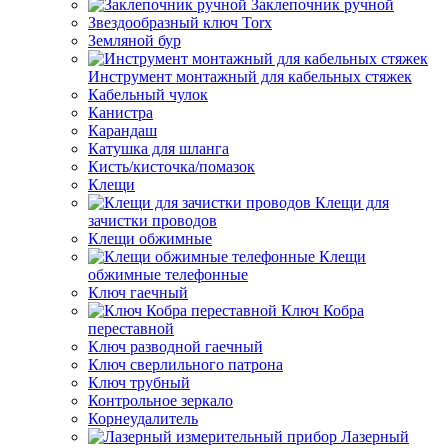
Заклепочник ручной
Звездообразный ключ Torx
Земляной бур
Инструмент монтажный для кабельных стяжек
Кабельный чулок
Канистра
Карандаш
Катушка для шланга
Кисть/кисточка/помазок
Клещи
Клещи для
зачистки проводов
Клещи обжимные
Клещи
обжимные телефонные
Ключ гаечный
Ключ Кобра
переставной
Ключ разводной гаечный
Ключ сверлильного патрона
Ключ трубный
Контрольное зеркало
Корнеудалитель
Лазерный